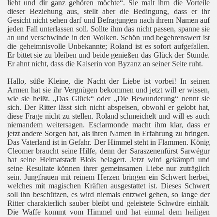
liebt und dir ganz gehören möchte“. Sie malt ihm die Vorteile
dieser Beziehung aus, stellt aber die Bedingung, dass er ihr
Gesicht nicht sehen darf und Befragungen nach ihrem Namen auf
jeden Fall unterlassen soll. Sollte ihm das nicht passen, spanne sie
an und verschwinde in den Wolken. Schön und begehrenswert ist
die geheimnisvolle Unbekannte; Roland ist es sofort aufgefallen.
Er bittet sie zu bleiben und beide genießen das Glück der Stunde.
Er ahnt nicht, dass die Kaiserin von Byzanz an seiner Seite ruht.
Hallo, süße Kleine, die Nacht der Liebe ist vorbei! In seinen
Armen hat sie ihr Vergnügen bekommen und jetzt will er wissen,
wie sie heißt. „Das Glück“ oder „Die Bewunderung“ nennt sie
sich. Der Ritter lässt sich nicht abspeisen, obwohl er gelobt hat,
diese Frage nicht zu stellen. Roland schmeichelt und will es auch
niemandem weitersagen. Esclarmonde macht ihm klar, dass er
jetzt andere Sorgen hat, als ihren Namen in Erfahrung zu bringen.
Das Vaterland ist in Gefahr. Der Himmel steht in Flammen. König
Cleomer braucht seine Hilfe, denn der Saraszenenfürst Sarwégur
hat seine Heimatstadt Blois belagert. Jetzt wird gekämpft und
seine Resultate können ihrer gemeinsamen Liebe nur zuträglich
sein. Jungfrauen mit reinem Herzen bringen ein Schwert herbei,
welches mit magischen Kräften ausgestattet ist. Dieses Schwert
soll ihn beschützen, es wird niemals entzwei gehen, so lange der
Ritter charakterlich sauber bleibt und geleistete Schwüre einhält.
Die Waffe kommt vom Himmel und hat einmal dem heiligen