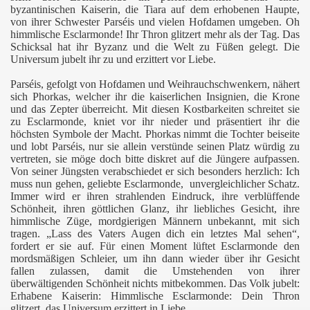
byzantinischen Kaiserin, die Tiara auf dem erhobenen Haupte,
von ihrer Schwester Parséis und vielen Hofdamen umgeben. Oh
himmlische Esclarmonde! Ihr Thron glitzert mehr als der Tag. Das
Schicksal hat ihr Byzanz und die Welt zu Füßen gelegt. Die
Universum jubelt ihr zu und erzittert vor Liebe.
Parséis, gefolgt von Hofdamen und Weihrauchschwenkern, nähert
sich Phorkas, welcher ihr die kaiserlichen Insignien, die Krone
und das Zepter überreicht. Mit diesen Kostbarkeiten schreitet sie
zu Esclarmonde, kniet vor ihr nieder und präsentiert ihr die
höchsten Symbole der Macht. Phorkas nimmt die Tochter beiseite
und lobt Parséis, nur sie allein verstünde seinen Platz würdig zu
vertreten, sie möge doch bitte diskret auf die Jüngere aufpassen.
Von seiner Jüngsten verabschiedet er sich besonders herzlich: Ich
muss nun gehen, geliebte Esclarmonde,
unvergleichlicher Schatz.
Immer wird er ihren strahlenden Eindruck, ihre verblüffende
Schönheit, ihren göttlichen Glanz, ihr liebliches Gesicht, ihre
himmlische Züge, mordgierigen Männern unbekannt, mit sich
tragen. „Lass des Vaters Augen dich ein letztes Mal sehen“,
fordert er sie auf. Für einen Moment lüftet Esclarmonde den
mordsmäßigen Schleier, um ihn dann wieder über ihr Gesicht
fallen zulassen, damit die Umstehenden von ihrer
überwältigenden Schönheit nichts mitbekommen. Das Volk jubelt:
Erhabene Kaiserin: Himmlische Esclarmonde: Dein Thron
glitzert, das Universum erzittert in Liebe.