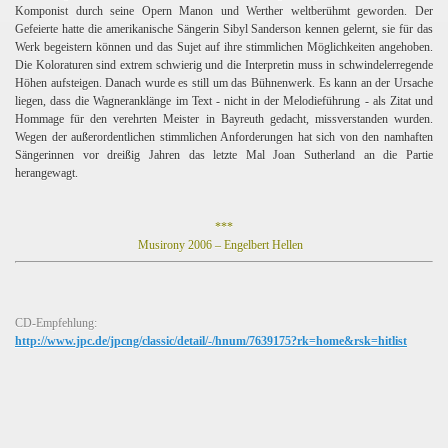
Komponist durch seine Opern Manon und Werther weltberühmt geworden. Der
Gefeierte hatte die amerikanische Sängerin Sibyl Sanderson kennen gelernt, sie für das
Werk begeistern können und das Sujet auf ihre stimmlichen Möglichkeiten angehoben.
Die Koloraturen sind extrem schwierig und die Interpretin muss in schwindelerregende
Höhen aufsteigen. Danach wurde es still um das Bühnenwerk. Es kann an der Ursache
liegen, dass die Wagneranklänge im Text - nicht in der Melodieführung - als Zitat und
Hommage für den verehrten Meister in Bayreuth gedacht, missverstanden wurden.
Wegen der außerordentlichen stimmlichen Anforderungen hat sich von den namhaften
Sängerinnen vor dreißig Jahren das letzte Mal Joan Sutherland an die Partie
herangewagt.
***
Musirony 2006 – Engelbert Hellen
CD-Empfehlung:
http://www.jpc.de/jpcng/classic/detail/-/hnum/7639175?rk=home&rsk=hitlist