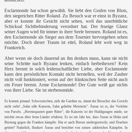
Esclarmonde hat schon gewählt. Sie liebt den Grafen von Blois,
den siegreichen Ritter Roland. Zu Besuch war er einst in Byzanz,
aber er konnte ihr Gesicht nicht sehen, weil das unerbittliche
Schicksal Sichtbehinderung verordnet hat. Der feurige Glanz
seiner Augen wird für immer in ihrer Seele brennen. Roland ist es,
den Esclarmonde als Sieger aus dem Tournier hervorgehen sehen
möchte. Doch dieser Traum ist eitel, Roland lebt weit weg in
Frankreich.
Aber wenn sie doch dauernd an ihn denken muss, kann sie nicht
seine Schritte nach Byzanz lenken, einfach herbeihexen? Kein
Herz brennt in solch leidenschaftlicher Liebe, aber Esclamonde
kann den persönlichen Kontakt nicht herstellen, weil der Zauber
nicht voll funktioniert, wenn auf der fränkischen Seite nicht auch
ein Feuer brennt. Arme Esclarmonde! Der Gute weiß gar nichts
von ihrer Liebe. Sie ist sterbensmüde.
Es kommt jemand. Schwesterchen, zieh die Gardine zu, damit der Besucher das Gesicht
nicht sieht! „Salut edle Kaiserin, Salut geliebte Meisterin“. Äneas ist es, der Verlobte
von Parséis. „Hereinspaziert guter Ritter“, die Kaiserin ist der Huldigungen müde, sie
möchte etwas über ferne Länder erfahren. Es ist ein Jahr her, dass Äneas in Helm und
Rüstung gegen die Franken kämpfte. Hat er auch Riesen niedergestreckt, und Drachen
getötet? Natürlich, flunkert Äneas und berichtet von seinen zahlreichen Kämpfen. In