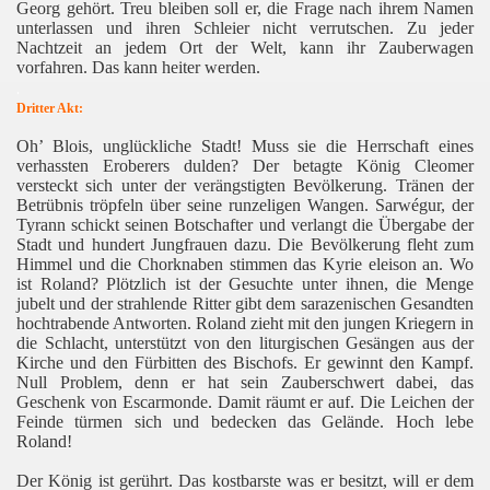
Georg gehört. Treu bleiben soll er, die Frage nach ihrem Namen
unterlassen und ihren Schleier nicht verrutschen. Zu jeder
Nachtzeit an jedem Ort der Welt, kann ihr Zauberwagen
vorfahren. Das kann heiter werden.
.
Dritter Akt:
Oh’ Blois, unglückliche Stadt! Muss sie die Herrschaft eines
verhassten Eroberers dulden? Der betagte König Cleomer
versteckt sich unter der verängstigten Bevölkerung. Tränen der
Betrübnis tröpfeln über seine runzeligen Wangen. Sarwégur, der
Tyrann schickt seinen Botschafter und verlangt die Übergabe der
Stadt und hundert Jungfrauen dazu. Die Bevölkerung fleht zum
Himmel und die Chorknaben stimmen das Kyrie eleison an. Wo
ist Roland? Plötzlich ist der Gesuchte unter ihnen, die Menge
jubelt und der strahlende Ritter gibt dem sarazenischen Gesandten
hochtrabende Antworten. Roland zieht mit den jungen Kriegern in
die Schlacht, unterstützt von den liturgischen Gesängen aus der
Kirche und den Fürbitten des Bischofs. Er gewinnt den Kampf.
Null Problem, denn er hat sein Zauberschwert dabei, das
Geschenk von Escarmonde. Damit räumt er auf. Die Leichen der
Feinde türmen sich und bedecken das Gelände. Hoch lebe
Roland!
Der König ist gerührt. Das kostbarste was er besitzt, will er dem