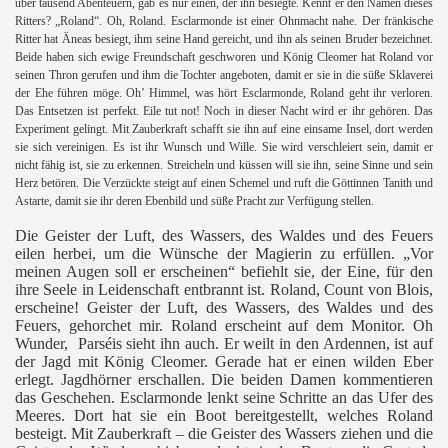
über tausend Abenteuern, gab es nur einen, der ihn besiegte. Kennt er den Namen dieses
Ritters? „Roland“. Oh, Roland. Esclarmonde ist einer Ohnmacht nahe. Der fränkische
Ritter hat Äneas besiegt, ihm seine Hand gereicht, und ihn als seinen Bruder bezeichnet.
Beide haben sich ewige Freundschaft geschworen und König Cleomer hat Roland vor
seinen Thron gerufen und ihm die Tochter angeboten, damit er sie in die süße Sklaverei
der Ehe führen möge. Oh’ Himmel, was hört Esclarmonde, Roland geht ihr verloren.
Das Entsetzen ist perfekt.
Eile tut not!
Noch in dieser Nacht wird er ihr gehören. Das
Experiment gelingt. Mit Zauberkraft schafft sie ihn auf eine einsame Insel, dort werden
sie sich vereinigen. Es ist ihr Wunsch und Wille. Sie wird verschleiert sein, damit er
nicht fähig ist, sie zu erkennen. Streicheln und küssen will sie ihn, seine Sinne und sein
Herz betören. Die Verzückte steigt auf einen Schemel und ruft die Göttinnen Tanith und
Astarte, damit sie ihr deren Ebenbild und süße Pracht zur Verfügung stellen.
Die Geister der Luft, des Wassers, des Waldes und des Feuers
eilen herbei, um die Wünsche der Magierin zu erfüllen. „Vor
meinen Augen soll er erscheinen“ befiehlt sie, der Eine, für den
ihre Seele in Leidenschaft entbrannt ist. Roland, Count von Blois,
erscheine! Geister der Luft, des Wassers, des Waldes und des
Feuers, gehorchet mir. Roland erscheint auf dem Monitor. Oh
Wunder,
Parséis sieht ihn auch. Er weilt in den Ardennen, ist auf
der Jagd mit König Cleomer. Gerade hat er einen wilden Eber
erlegt. Jagdhörner erschallen. Die beiden Damen kommentieren
das Geschehen. Esclarmonde lenkt seine Schritte an das Ufer des
Meeres. Dort hat sie ein Boot bereitgestellt, welches Roland
besteigt. Mit Zauberkraft – die Geister des Wassers ziehen und die