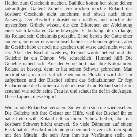
Helden zum Geschenk machen. Bathilde komm her, siehe deinen
zukünftigen Gatten! Zutiefst erschrocken möchte Roland das
kostbare Geschenk nicht annehmen und rätselt nach einem
Ausweg. Der Bischof entrüstet sich maßlos und möchte die
mysteriösen Gründe wissen, die den Erkorenen zur Ablehnung
einer solch kostbaren Gabe bewegen. Er bedrängt ihn so lange,
bis Roland sein Geheimnis preisgibt. Er sei bereits der Gatte einer
anderen, auf einer einsamen Insel habe er sie kennen gelernt, aber
ihr Gesicht habe er noch nie gesehen und wisse auch nicht wer sie
sei. Aber der Bischof weiß es, Roland wurde behext und die
Geliebte ist ein Dämon. Wie schrecklich! Himmel hilf! Die
Geliebte nähert sich. Aus der Ferne hört man ihre Koloraturen.
Roland ist besorgt, denn er hat seinen Schwur gebrochen. Man
umarmt sich, man ist zärtlich zueinander. Plötzlich wird die Tür
aufgerissen und der Bischof stürmt das Schlafzimmer. Er fegt
Esclarmonde die Gardinen aus dem Gesicht und Roland sieht zum
erstemal wie schön seine Frau ist und schaut ihr tief in die Augen.
Diese Lippen, diese Figur!
Wie konnte Roland sie verraten! Sie werden sich nie wiedersehen.
Die Geliebte ruft ihre Geister zur Hilfe, weil der Bischof ihr zu
nahe treten will. Roland eilt zu ihrem Schutz herbei, aber das
kostbare Schwert bricht entzwei. So viele Dämonen auf einem
Fleck hat der Bischof noch nie gesehen und er versucht den Spuk
mit den Mitteln, die sein Amt ihm zur Verfügung stellt, zu