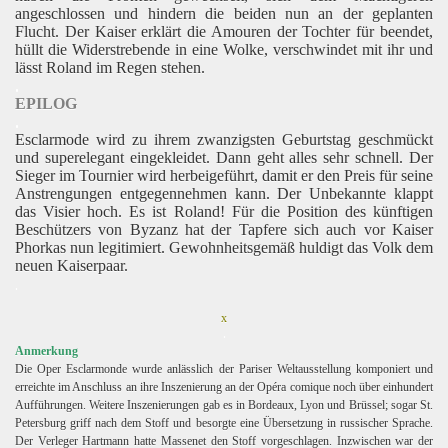
angeschlossen und hindern die beiden nun an der geplanten
Flucht. Der Kaiser erklärt die Amouren der Tochter für beendet,
hüllt die Widerstrebende in eine Wolke, verschwindet mit ihr und
lässt Roland im Regen stehen.
.
EPILOG
.
Esclarmode wird zu ihrem zwanzigsten Geburtstag geschmückt
und superelegant eingekleidet.
Dann geht alles sehr schnell. Der
Sieger im Tournier wird herbeigeführt, damit er den Preis für seine
Anstrengungen entgegennehmen kann. Der Unbekannte klappt
das Visier hoch. Es ist Roland! Für die Position des künftigen
Beschützers von Byzanz hat der Tapfere sich auch vor Kaiser
Phorkas nun legitimiert. Gewohnheitsgemäß huldigt das Volk dem
neuen Kaiserpaar.
.
x
.
Anmerkung
Die Oper Esclarmonde wurde anlässlich der Pariser Weltausstellung komponiert und
erreichte im Anschluss an ihre Inszenierung an der Opéra comique noch über einhundert
Aufführungen. Weitere Inszenierungen gab es in Bordeaux, Lyon und Brüssel; sogar St.
Petersburg griff nach dem Stoff und besorgte eine Übersetzung in russischer Sprache.
Der Verleger Hartmann hatte Massenet den Stoff vorgeschlagen. Inzwischen war der