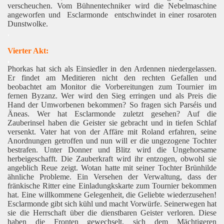
verscheuchen. Vom Bühnentechniker wird die Nebelmaschine
angeworfen und
Esclarmonde
entschwindet in einer rosaroten
Dunstwolke.
.
Vierter Akt:
.
Phorkas hat sich als Einsiedler in den Ardennen niedergelassen.
Er findet am Meditieren nicht den rechten Gefallen und
beobachtet am Monitor die Vorbereitungen zum Tournier im
fernen Byzanz. Wer wird den Sieg erringen und als Preis die
Hand der Umworbenen bekommen? So fragen sich Parséis und
Äneas. Wer hat Esclarmonde zuletzt gesehen? Auf die
Zauberinsel haben die Geister sie gebracht und in tiefen Schlaf
versenkt. Vater hat von der Affäre mit Roland erfahren, seine
Anordnungen getroffen und nun will er die ungezogene Tochter
bestrafen. Unter Donner und Blitz wird die Ungehorsame
herbeigeschafft. Die Zauberkraft wird ihr entzogen, obwohl sie
angeblich Reue zeigt. Wotan hatte mit seiner Tochter Brünhilde
ähnliche Probleme. Ein Versehen der Verwaltung, dass der
fränkische Ritter eine Einladungkskarte zum Tournier bekommen
hat. Eine willkommene Gelegenheit, die Geliebte wiederzusehen!
Esclarmonde gibt sich kühl und macht Vorwürfe. Seinerwegen hat
sie die Herrschaft über die dienstbaren Geister verloren. Diese
haben die Fronten gewechselt, sich dem Mächtigeren