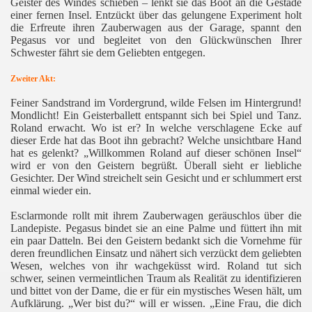
Geister des Windes schieben – lenkt sie das Boot an die Gestade
einer fernen Insel. Entzückt über das gelungene Experiment holt
die Erfreute ihren Zauberwagen aus der Garage, spannt den
Pegasus vor und begleitet von den Glückwünschen Ihrer
Schwester fährt sie dem Geliebten entgegen.
Zweiter Akt:
Feiner Sandstrand im Vordergrund, wilde Felsen im Hintergrund!
Mondlicht! Ein Geisterballett entspannt sich bei Spiel und Tanz.
Roland erwacht. Wo ist er? In welche verschlagene Ecke auf
dieser Erde hat das Boot ihn gebracht? Welche unsichtbare Hand
hat es gelenkt? „Willkommen Roland auf dieser schönen Insel“
wird er von den Geistern begrüßt. Überall sieht er liebliche
Gesichter. Der Wind streichelt sein Gesicht und er schlummert erst
einmal wieder ein.
Esclarmonde rollt mit ihrem Zauberwagen geräuschlos über die
Landepiste. Pegasus bindet sie an eine Palme und füttert ihn mit
ein paar Datteln. Bei den Geistern bedankt sich die Vornehme für
deren freundlichen Einsatz und nähert sich verzückt dem geliebten
Wesen, welches von ihr wachgeküsst wird. Roland tut sich
schwer, seinen vermeintlichen Traum als Realität zu identifizieren
und bittet von der Dame, die er für ein mystisches Wesen hält, um
Aufklärung. „Wer bist du?“ will er wissen. „Eine Frau, die dich