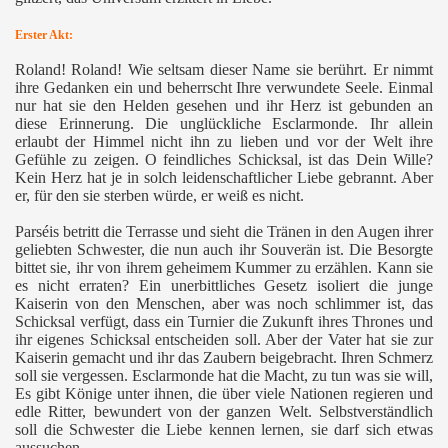
Erster Akt:
Roland! Roland! Wie seltsam dieser Name sie berührt. Er nimmt
ihre Gedanken ein und beherrscht Ihre verwundete Seele. Einmal
nur hat sie den Helden gesehen und ihr Herz ist gebunden an
diese Erinnerung. Die unglückliche Esclarmonde. Ihr allein
erlaubt der Himmel nicht ihn zu lieben und vor der Welt ihre
Gefühle zu zeigen. O feindliches Schicksal, ist das Dein Wille?
Kein Herz hat je in solch leidenschaftlicher Liebe gebrannt. Aber
er, für den sie sterben würde, er weiß es nicht.
Parséis betritt die Terrasse und sieht die Tränen in den Augen ihrer
geliebten Schwester, die nun auch ihr Souverän ist. Die Besorgte
h
bittet sie, ihr von ihrem geheimem Kummer zu erzählen. Kann sie
es nicht erraten? Ein unerbittliches Gesetz isoliert die junge
Kaiserin von den Menschen, aber was noch schlimmer ist, das
Schicksal verfügt, dass ein Turnier die Zukunft ihres Thrones und
ihr eigenes Schicksal entscheiden soll. Aber der Vater hat sie zur
Kaiserin gemacht und ihr das Zaubern beigebracht. Ihren Schmerz
soll sie vergessen. Esclarmonde hat die Macht, zu tun was sie will,
Es gibt Könige unter ihnen, die über viele Nationen regieren und
edle Ritter, bewundert von der ganzen Welt. Selbstverständlich
soll die Schwester die Liebe kennen lernen, sie darf sich etwas
aussuchen.