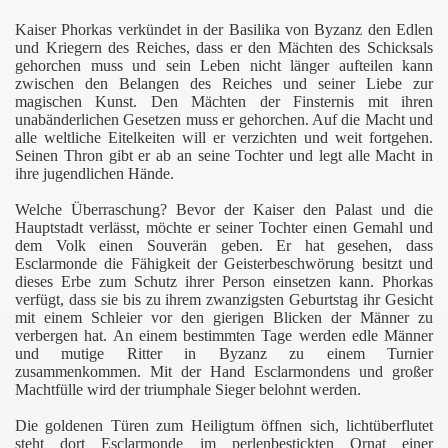
.
Kaiser Phorkas verkündet in der Basilika von Byzanz den Edlen
und Kriegern des Reiches, dass er den Mächten des Schicksals
gehorchen muss und sein Leben nicht länger aufteilen kann
zwischen den Belangen des Reiches und seiner Liebe zur
magischen Kunst. Den Mächten der Finsternis mit ihren
unabänderlichen Gesetzen muss er gehorchen. Auf die Macht und
alle weltliche Eitelkeiten will er verzichten und weit fortgehen.
Seinen Thron gibt er ab an seine Tochter und legt alle Macht in
ihre jugendlichen Hände.
Welche Überraschung? Bevor der Kaiser den Palast und die
Hauptstadt verlässt, möchte er seiner Tochter einen Gemahl und
dem Volk einen Souverän geben. Er hat gesehen, dass
Esclarmonde die Fähigkeit der Geisterbeschwörung besitzt und
dieses Erbe zum Schutz ihrer Person einsetzen kann. Phorkas
verfügt, dass sie bis zu ihrem zwanzigsten Geburtstag ihr Gesicht
mit einem Schleier vor den gierigen Blicken der Männer zu
verbergen hat. An einem bestimmten Tage werden edle Männer
und mutige Ritter in Byzanz zu einem Turnier
zusammenkommen. Mit der Hand Esclarmondens und großer
Machtfülle wird der triumphale Sieger belohnt werden.
Die goldenen Türen zum Heiligtum öffnen sich, lichtüberflutet
steht dort Esclarmonde im perlenbestickten Ornat einer