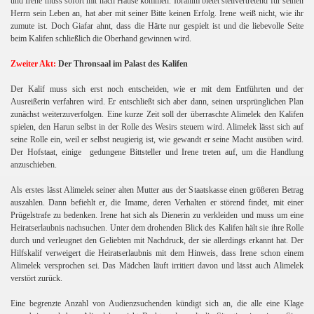
und Irene muss sofort mit nach Hause kommen. Ibrahim bietet stellvertretend für seinen
Herrn sein Leben an, hat aber mit seiner Bitte keinen Erfolg. Irene weiß nicht, wie ihr
zumute ist. Doch Giafar ahnt, dass die Härte nur gespielt ist und die liebevolle Seite
beim Kalifen schließlich die Oberhand gewinnen wird.
Zweiter Akt:
Der Thronsaal im Palast des Kalifen
Der Kalif muss sich erst noch entscheiden, wie er mit dem Entführten und der
Ausreißerin verfahren wird. Er entschließt sich aber dann, seinen ursprünglichen Plan
zunächst weiterzuverfolgen. Eine kurze Zeit soll der überraschte Alimelek den Kalifen
spielen, den Harun selbst in der Rolle des Wesirs steuern wird. Alimelek lässt sich auf
seine Rolle ein, weil er selbst neugierig ist, wie gewandt er seine Macht ausüben wird.
Der Hofstaat, einige gedungene Bittsteller und Irene treten auf, um die Handlung
anzuschieben.
h
Als erstes lässt Alimelek seiner alten Mutter aus der Staatskasse einen größeren Betrag
auszahlen. Dann befiehlt er, die Imame, deren Verhalten er störend findet, mit einer
Prügelstrafe zu bedenken. Irene hat sich als Dienerin zu verkleiden und muss um eine
Heiratserlaubnis nachsuchen. Unter dem drohenden Blick des Kalifen hält sie ihre Rolle
durch und verleugnet den Geliebten mit Nachdruck, der sie allerdings erkannt hat. Der
Hilfskalif verweigert die Heiratserlaubnis mit dem Hinweis, dass Irene schon einem
Alimelek versprochen sei. Das Mädchen läuft irritiert davon und lässt auch Alimelek
verstört zurück.
Eine begrenzte Anzahl von Audienzsuchenden kündigt sich an, die alle eine Klage