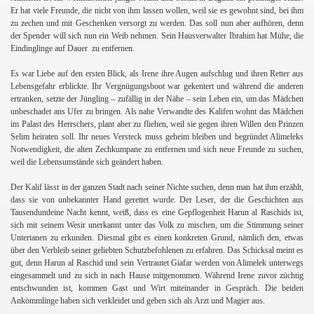
Er hat viele Freunde, die nicht von ihm lassen wollen, weil sie es gewohnt sind, bei ihm
zu zechen und mit Geschenken versorgt zu werden. Das soll nun aber aufhören, denn
der Spender will sich nun ein Weib nehmen. Sein Hausverwalter Ibrahim hat Mühe, die
Eindinglinge auf Dauer zu entfernen.
Es war Liebe auf den ersten Blick, als Irene ihre Augen aufschlug und ihren Retter aus
Lebensgefahr erblickte. Ihr Vergnügungsboot war gekentert und während die anderen
ertranken, setzte der Jüngling – zufällig in der Nähe – sein Leben ein, um das Mädchen
unbeschadet ans Ufer zu bringen. Als nahe Verwandte des Kalifen wohnt das Mädchen
im Palast des Herrschers, plant aber zu fliehen, weil sie gegen ihren Willen den Prinzen
Selim heiraten soll. Ihr neues Versteck muss geheim bleiben und begründet Alimeleks
Notwendigkeit, die alten Zechkumpane zu entfernen und sich neue Freunde zu suchen,
weil die Lebensumstände sich geändert haben.
Der Kalif lässt in der ganzen Stadt nach seiner Nichte suchen, denn man hat ihm erzählt,
dass sie von unbekannter Hand gerettet wurde. Der Leser, der die Geschichten aus
Tausendundeine Nacht kennt, weiß, dass es eine Gepflogenheit Harun al Raschids ist,
sich mit seinem Wesir unerkannt unter das Volk zu mischen, um die Stimmung seiner
Untertanen zu erkunden. Diesmal gibt es einen konkreten Grund, nämlich den, etwas
über den Verbleib seiner geliebten Schutzbefohlenen zu erfahren. Das Schicksal meint es
gut, denn Harun al Raschid und sein Vertrautet Giafar werden von Alimelek unterwegs
eingesammelt und zu sich in nach Hause mitgenommen. Während Irene zuvor züchtig
entschwunden ist, kommen Gast und Wirt miteinander in Gespräch. Die beiden
Ankömmlinge haben sich verkleidet und geben sich als Arzt und Magier aus.