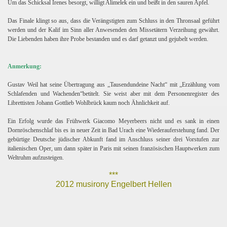
Um das Schicksal Irenes besorgt, willigt Alimelek ein und beißt in den sauren Apfel.
Das Finale klingt so aus, dass die Verängstigten zum Schluss in den Thronsaal geführt
werden und der Kalif im Sinn aller Anwesenden den Missetätern Verzeihung gewährt.
Die Liebenden haben ihre Probe bestanden und es darf getanzt und gejubelt werden.
Anmerkung:
Gustav Weil hat seine Übertragung aus „Tausendundeine Nacht“ mit „Erzählung vom
Schlafenden und Wachenden“betitelt. Sie weist aber mit dem Personenregister des
Librettisten Johann Gottlieb Wohlbrück kaum noch Ähnlichkeit auf.
Ein Erfolg wurde das Frühwerk Giacomo Meyerbeers nicht und es sank in einen
Dornröschenschlaf bis es in neuer Zeit in Bad Urach eine Wiederauferstehung fand. Der
gebürtige Deutsche jüdischer Abkunft fand im Anschluss seiner drei Vorstufen zur
italienischen Oper, um dann später in Paris mit seinen französischen Hauptwerken zum
Weltruhm aufzusteigen.
***
2012 musirony Engelbert Hellen