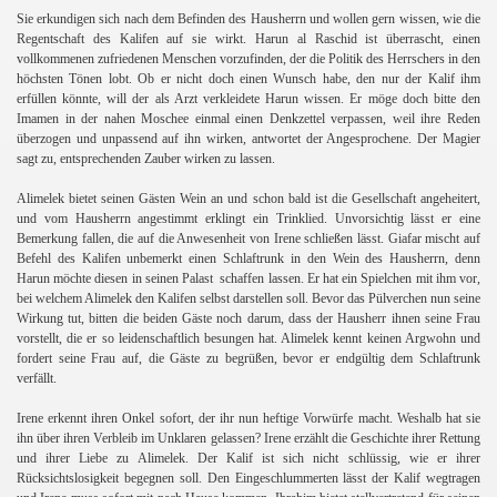
Sie erkundigen sich nach dem Befinden des Hausherrn und wollen gern wissen, wie die
Regentschaft des Kalifen auf sie wirkt. Harun al Raschid ist überrascht, einen
vollkommenen zufriedenen Menschen vorzufinden, der die Politik des Herrschers in den
höchsten Tönen lobt. Ob er nicht doch einen Wunsch habe, den nur der Kalif ihm
erfüllen könnte, will der als Arzt verkleidete Harun wissen. Er möge doch bitte den
Imamen in der nahen Moschee einmal einen Denkzettel verpassen, weil ihre Reden
überzogen und unpassend auf ihn wirken, antwortet der Angesprochene. Der Magier
sagt zu, entsprechenden Zauber wirken zu lassen.
Alimelek bietet seinen Gästen Wein an und schon bald ist die Gesellschaft angeheitert,
und vom Hausherrn angestimmt erklingt ein Trinklied. Unvorsichtig lässt er eine
Bemerkung fallen, die auf die Anwesenheit von Irene schließen lässt. Giafar mischt auf
Befehl des Kalifen unbemerkt einen Schlaftrunk in den Wein des Hausherrn, denn
Harun möchte diesen in seinen Palast schaffen lassen. Er hat ein Spielchen mit ihm vor,
bei welchem Alimelek den Kalifen selbst darstellen soll. Bevor das Pülverchen nun seine
Wirkung tut, bitten die beiden Gäste noch darum, dass der Hausherr ihnen seine Frau
vorstellt, die er so leidenschaftlich besungen hat. Alimelek kennt keinen Argwohn und
fordert seine Frau auf, die Gäste zu begrüßen, bevor er endgültig dem Schlaftrunk
verfällt.
Irene erkennt ihren Onkel sofort, der ihr nun heftige Vorwürfe macht. Weshalb hat sie
ihn über ihren Verbleib im Unklaren gelassen? Irene erzählt die Geschichte ihrer Rettung
und ihrer Liebe zu Alimelek. Der Kalif ist sich nicht schlüssig, wie er ihrer
Rücksichtslosigkeit begegnen soll. Den Eingeschlummerten lässt der Kalif wegtragen