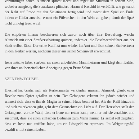
vorzubringen haben. Alimelek spricht Recht und regelt die Situation in seinem Sinn,
wobei er ausgiebig die Staatskasse plündert. Harun al Raschid ist verblüfft, wie gewandt
der Kalif auf Probe mit den Situationen fertig wird und macht dem Spiel ein Ende,
indem er Giafar anweist, erneut ein Pülverchen in den Wein zu geben, damit der Spaß
nicht unnötig teuer wird.
Die empörten Imame beschweren sich zuvor noch über ihre Bestrafung. welche
Alimelek mit einer Strafverschärfung quittiert, indem er die Beschwerdeführer aus der
Stadt treiben lässt. Der echte Kalif ist nun wieder im Amt und lässt seinen Stellvertreter
in den Kerker werfen, nachdem dieser aus seiner Scheinwelt erwacht ist.
Irene möchte lieber sterben, als einen unbeliebten Mann heiraten und klagt dem Kalifen
von ihrer unüberwindlichen Abneigung gegen Prinz Selim.
SZENENWECHSEL
Diesmal hat Giafar sich als Kerkermeister verkleiden müssen. Alimelek glaubt einer
Revolte zum Opfer gefallen zu sein. Der Gefangene erkennt ihn jedoch wieder und
erinnert sich, dass er ihn als Magier in seinem Haus bewirtet hat. Als der Kalif hinzutritt
und sich zu erkennen gibt, geht dem Getäuschten ein Licht auf. Der Herrscher stellt den
Gefangenen vor die Wahl, dass er Irene nur retten kann, wenn er auf sie verzichtet und
zustimmt, dass sie einen einfachen Beduinen zum Mann nimmt. Er selbst soll zugeben,
dass er Irene nur entführt habe, um ein Lösegeld zu erpressen. Im Weigerungsfall
bezahlt er mit seinem Leben.