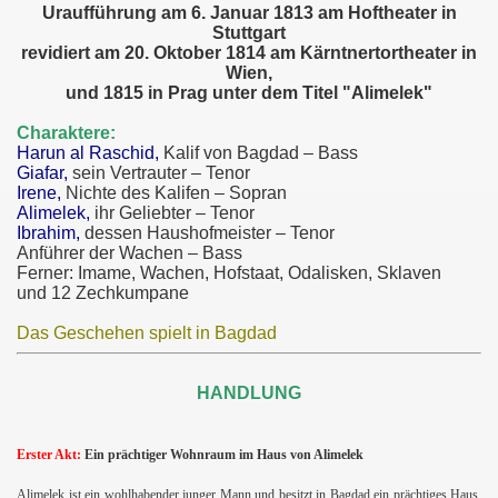
Uraufführung am 6. Januar 1813 am Hoftheater in
Stuttgart
revidiert am 20. Oktober 1814 am Kärntnertortheater in
Wien,
und 1815 in Prag unter dem Titel "Alimelek"
Charaktere:
Harun al Raschid,
Kalif von Bagdad – Bass
Giafar,
sein Vertrauter – Tenor
Irene,
Nichte des Kalifen – Sopran
Alimelek,
ihr Geliebter – Tenor
Ibrahim,
dessen Haushofmeister – Tenor
Anführer der Wachen – Bass
Ferner: Imame, Wachen, Hofstaat, Odalisken, Sklaven
und 12 Zechkumpane
Das Geschehen spielt in Bagdad
HANDLUNG
Erster Akt:
Ein prächtiger Wohnraum im Haus von Alimelek
Alimelek ist ein wohlhabender junger Mann und besitzt in Bagdad ein prächtiges Haus.