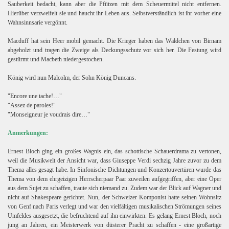
Sauberkeit bedacht, kann aber die Pfützen mit dem Scheuermittel nicht entfernen.
Hierüber verzweifelt sie und haucht ihr Leben aus. Selbstverständlich ist ihr vorher eine
Wahnsinnsarie vergönnt.
Macduff hat sein Heer mobil gemacht. Die Krieger haben das Wäldchen von Birnam
abgeholzt und tragen die Zweige als Deckungsschutz vor sich her. Die Festung wird
gestürmt und Macbeth niedergestochen.
König wird nun Malcolm, der Sohn König Duncans.
"Encore une tache!…"
"Assez de paroles!"
"Monseigneur je voudrais dire…"
Anmerkungen:
Ernest Bloch ging ein großes Wagnis ein, das schottische Schauerdrama zu vertonen,
weil die Musikwelt der Ansicht war, dass Giuseppe Verdi sechzig Jahre zuvor zu dem
Thema alles gesagt habe. In Sinfonische Dichtungen und Konzertouvertüren wurde das
Thema von dem ehrgeizigen Herrscherpaar Paar zuweilen aufgegriffen, aber eine Oper
aus dem Sujet zu schaffen, traute sich niemand zu. Zudem war der Blick auf Wagner und
nicht auf Shakespeare gerichtet. Nun, der Schweizer Komponist hatte seinen Wohnsitz
von Genf nach Paris verlegt und war den vielfältigen musikalischen Strömungen seines
Umfeldes ausgesetzt, die befruchtend auf ihn einwirkten. Es gelang Ernest Bloch, noch
jung an Jahren, ein Meisterwerk von düsterer Pracht zu schaffen - eine großartige