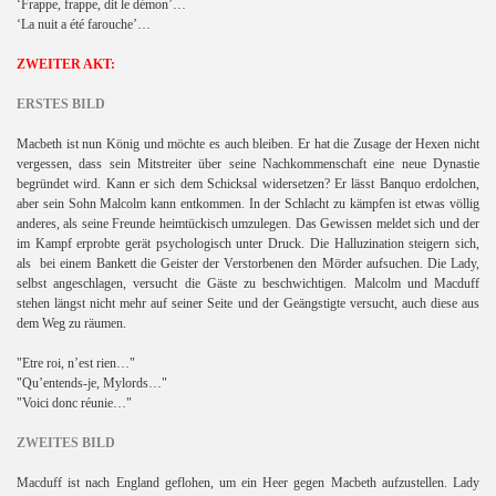
‘Frappe, frappe, dit le démon’…
‘La nuit a été farouche’…
ZWEITER AKT:
ERSTES BILD
Macbeth ist nun König und möchte es auch bleiben. Er hat die Zusage der Hexen nicht
vergessen, dass sein Mitstreiter über seine Nachkommenschaft eine neue Dynastie
begründet wird. Kann er sich dem Schicksal widersetzen? Er lässt Banquo erdolchen,
aber sein Sohn Malcolm kann entkommen. In der Schlacht zu kämpfen ist etwas völlig
anderes, als seine Freunde heimtückisch umzulegen. Das Gewissen meldet sich und der
im Kampf erprobte gerät psychologisch unter Druck. Die Halluzination steigern sich,
als
bei einem Bankett die Geister der Verstorbenen den Mörder aufsuchen. Die Lady,
selbst angeschlagen, versucht die Gäste zu beschwichtigen. Malcolm und Macduff
h
stehen längst nicht mehr auf seiner Seite und der Geängstigte versucht, auch diese aus
dem Weg zu räumen.
"Etre roi, n’est rien…"
"Qu’entends-je, Mylords…"
"
Voici donc réunie…"
ZWEITES BILD
Macduff ist nach England geflohen, um ein Heer gegen Macbeth aufzustellen. Lady