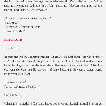
Macduff und sein Sohn beklagen seine Abwesenheit. Doch Macbeth hat Mörder
gedungen, welche die Lady und ihren Sohn umbringen. Macduff kommt zu spät und
kann nur noch blutige Rache schwören.
"Non, non, il ne devait pas nous quitter…"
"Pauvre petit"
"Ah maman ! J’entends du bruit..."
"Cessez vos cris..."
DITTER AKT:
ERSTES BILD
Macbeth steuert dem Wahnsinn entgegen. Zu groß ist die Last seiner Verbrechen, und er
weiß nicht, was die Zukunft bringen wird. Erneut sucht er den Kontakt zu den Hexen,
die ihn beruhigen. So ganz klar sehen diese offenbar auch nicht, denn sie erzählen ihm,
erst wenn der Wald von Birnam sich auf seine Festung in Bewegung setzen würde,
drohe ernsthafte Gefahr.
"La chatte a miaulé"
"Ah! tu ressembles à Banquo…"
ZWEITES BILD
Wahnsinn ist ansteckend. Die Lady hat es voll erwischt. Sie sieht überall Blut, ist auf