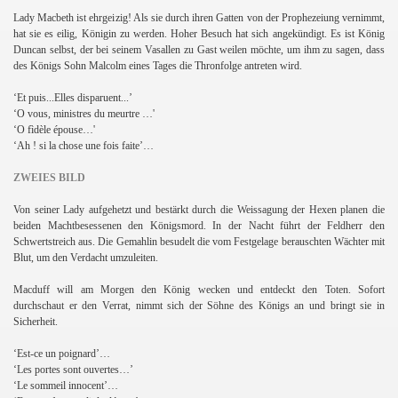
Lady Macbeth ist ehrgeizig! Als sie durch ihren Gatten von der Prophezeiung vernimmt,
hat sie es eilig, Königin zu werden. Hoher Besuch hat sich angekündigt. Es ist König
Duncan selbst, der bei seinem Vasallen zu Gast weilen möchte, um ihm zu sagen, dass
des Königs Sohn Malcolm eines Tages die Thronfolge antreten wird.
‘Et puis...Elles disparuent...’
‘O vous, ministres du meurtre …'
‘O fìdèle épouse…'
‘Ah ! si la chose une fois faite’…
ZWEIES BILD
Von seiner Lady aufgehetzt und bestärkt durch die Weissagung der Hexen planen die
beiden Machtbesessenen den Königsmord. In der Nacht führt der Feldherr den
Schwertstreich aus. Die Gemahlin besudelt die vom Festgelage berauschten Wächter mit
Blut, um den Verdacht umzuleiten.
Macduff will am Morgen den König wecken und entdeckt den Toten. Sofort
durchschaut er den Verrat, nimmt sich der Söhne des Königs an und bringt sie in
Sicherheit.
‘Est-ce un poignard’…
‘Les portes sont ouvertes…’
‘Le sommeil innocent’…