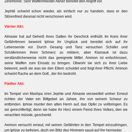
Zeremonie. Sein Waffenmeister Abner bereitet den Angriff vor.
Jephté schwört schon wieder, als einfach nur zu handeln, dass er den
Störenfried diesmal nicht verschonen wird.
Vierter Akt:
Almasie hat auf Geheiß ihres Gatten ihr Geschick enthüllt. Im Kreis ihrer
Gefährtinnen beweint Iphise ihr Unglück und bereitet sich auf ihr
Lebensende vor. Durch Gesang und Tanz versuchen Schäfer und
Schäferinnen ihren Schmerz zu mildern, aber Klamauk ist dazu
verständlicherweise nicht das geeignete Mittel. Ammon ist entschlossen,
seine Waffen zum Einsatz zu bringen. Obwohl sie sich zu ihrer Liebe
bekennt, weiß sie was sie den Eltern schuldet und folgt ihrer Pflicht. Ammon
schwört Rache an dem Gott , der ihn bedroht.
Fünfter Akt:
Im Tempel von Mashpa irren Jephte und Almasie verzweifelt umher. Erneut
richten der Vater ein Bittgebet an Jahwe, ihn von seinem Schwur zu
entbinden. Iphise munter den alten Herrn auf, das Opfer zu vollbringen. Es
sei gerechtfertigt, denn sie habe ihr Herz einem Feind ihres Volkes, den sie
verachten müsste, geschenkt.
Ammon versucht erneut, mit seinen Gefährten in den Tempel einzudringen,
um Iphise zu befreien, doch ein Blitz des Himmels saust auf ihn hernieder.