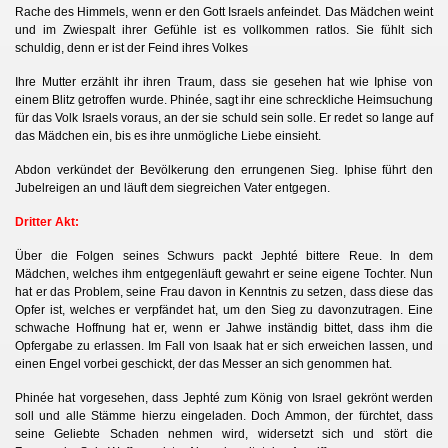
Rache des Himmels, wenn er den Gott Israels anfeindet. Das Mädchen weint
und im Zwiespalt ihrer Gefühle ist es vollkommen ratlos. Sie fühlt sich
schuldig, denn er ist der Feind ihres Volkes
Ihre Mutter erzählt ihr ihren Traum, dass sie gesehen hat wie Iphise von
einem Blitz getroffen wurde. Phinée, sagt ihr eine schreckliche Heimsuchung
für das Volk Israels voraus, an der sie schuld sein solle. Er redet so lange auf
das Mädchen ein, bis es ihre unmögliche Liebe einsieht.
Abdon verkündet der Bevölkerung den errungenen Sieg. Iphise führt den
Jubelreigen an und läuft dem siegreichen Vater entgegen.
Dritter Akt:
Über die Folgen seines Schwurs packt Jephté bittere Reue. In dem
h
Mädchen, welches ihm entgegenläuft
gewahrt er seine eigene Tochter. Nun
hat er das Problem, seine Frau davon in Kenntnis zu setzen, dass diese das
Opfer ist, welches er verpfändet hat, um den Sieg zu davonzutragen. Eine
schwache Hoffnung hat er, wenn er Jahwe inständig bittet, dass ihm die
Opfergabe zu erlassen. Im Fall von Isaak hat er sich erweichen lassen, und
einen Engel vorbei geschickt, der das Messer an sich genommen hat.
Phinée hat vorgesehen, dass Jephté zum König von Israel gekrönt werden
soll und alle Stämme hierzu eingeladen. Doch Ammon, der fürchtet, dass
seine Geliebte Schaden nehmen wird, widersetzt sich und stört die