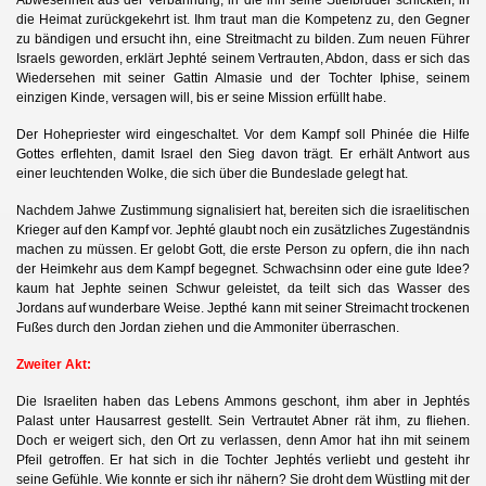
Abwesenheit aus der Verbannung, in die ihn seine Stiefbrüder schickten, in
die Heimat zurückgekehrt ist. Ihm traut man die Kompetenz zu, den Gegner
zu bändigen und ersucht ihn, eine Streitmacht zu bilden.
Zum neuen Führer
Israels geworden, erklärt Jephté seinem Vertrauten, Abdon, dass er sich das
Wiedersehen mit seiner Gattin Almasie und der Tochter Iphise, seinem
einzigen Kinde, versagen will, bis er seine Mission erfüllt habe.
Der Hohepriester wird eingeschaltet. Vor dem Kampf soll Phinée die Hilfe
Gottes erflehten, damit Israel den Sieg davon trägt. Er erhält Antwort aus
einer leuchtenden Wolke, die sich über die Bundeslade gelegt hat.
Nachdem Jahwe Zustimmung signalisiert hat, bereiten sich die israelitischen
Krieger auf den Kampf vor. Jephté glaubt noch ein zusätzliches Zugeständnis
machen zu müssen. Er gelobt Gott, die erste Person zu opfern, die ihn nach
der Heimkehr aus dem Kampf begegnet. Schwachsinn oder eine gute Idee?
kaum hat Jephte seinen Schwur geleistet, da teilt sich das Wasser des
Jordans auf wunderbare Weise. Jepthé kann mit seiner Streimacht trockenen
Fußes durch den Jordan ziehen und die Ammoniter überraschen.
Zweiter Akt:
Die Israeliten haben das Lebens Ammons geschont, ihm aber in Jephtés
Palast unter Hausarrest gestellt. Sein Vertrautet Abner rät ihm, zu fliehen.
Doch er weigert sich, den Ort zu verlassen, denn Amor hat ihn mit seinem
Pfeil getroffen. Er hat sich in die Tochter Jephtés verliebt und gesteht ihr
seine Gefühle. Wie konnte er sich ihr nähern? Sie droht dem Wüstling mit der