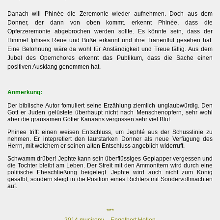
Danach will Phinée die Zeremonie wieder aufnehmen. Doch aus dem
Donner, der dann von oben kommt. erkennt Phinée, dass die
Opferzeremonie abgebrochen werden sollte. Es könnte sein, dass der
Himmel Iphises Reue und Buße erkannt und ihre Tränenflut gesehen hat.
Eine Belohnung wäre da wohl für Anständigkeit und Treue fällig. Aus dem
Jubel des Opernchores erkennt das Publikum, dass die Sache einen
positiven Ausklang genommen hat.
Anmerkung:
Der biblische Autor fomuliert seine Erzählung ziemlich unglaubwürdig. Den
Gott er Juden gelüstete überhaupt nicht nach Menschenopfern, sehr wohl
aber die grausamen Götter Kanaans vergossen sehr viel Blut.
Phinee trifft einen weisen Entschluss, um Jephté aus der Schusslinie zu
nehmen. Er intepretiert den laurstarken Donner als neue Verfügung des
Herrn, mit welchem er seinen alten Entschluss angeblich widerruft.
Schwamm drüber! Jephte kann sein überflüssiges Geplapper vergessen und
die Tochter bleibt am Leben. Der Streit mit den Ammonitern wird durch eine
politische Eheschließung beigelegt. Jephte wird auch nicht zum König
gesalbt, sondern steigt in die Position eines Richters mit Sondervollmachten
auf.
***