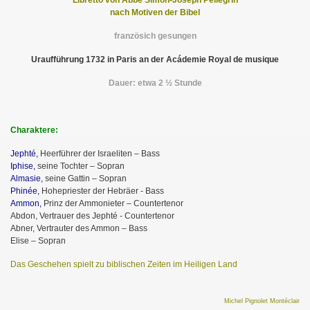
Libretto von Abbé Simon-Joseph Pellegrin
nach Motiven der Bibel
französich gesungen
Uraufführung 1732 in Paris an der Acádemie Royal de musique
Dauer: etwa 2 ½ Stunde
Charaktere:
Jephté,
Heerführer der Israeliten – Bass
Iphise,
seine Tochter – Sopran
Almasie,
seine Gattin – Sopran
Phinée,
Hohepriester der Hebräer - Bass
Ammon,
Prinz der Ammonieter – Countertenor
Abdon, Vertrauer des Jephté - Countertenor
Abner, Vertrauter des Ammon – Bass
Elise – Sopran
Das Geschehen spielt zu biblischen Zeiten im Heiligen Land
Michel Pignolet Montéclair