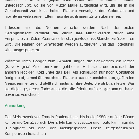
untergeschlüpft, wo sie von Mutter Marie aufgesucht wird, um sie in die
Gemeinschaft zurück zu holen. Blanche verweigert den Gehorsam und
möchte im verlassenen Elternhaus die schlimmen Zeiten überstehen.
Indessen sind die Nonnen verhaftet worden. Nach der ersten
Gefängnisnacht versucht die Priorin ihre Mitschwestern durch eine
Ansprache zu trösten. Constance ist sich gewiss, dass Blanche zurückkehren
wird. Die Namen der Schwestern werden aufgerufen und das Todesurteil
wird ausgesprochen.
Während ihres Ganges zum Schafott singen die Schwestern ein letztes
„Salve Regina“. Mit einem Karren geht es zur Richtstädte und eine nach der
anderen legt den Kopf unter das Beil. Als schließlich nur noch Constance
übrig bleibt, kommt überraschend Blanche aus der umstehenden, gaffenden
Menschenmenge und stellt sich mutig an ihre Seite. Sie stirbt als letzte. War
sie diejenige, deren Todesangst die alte Priorin auf sich genommen hatte,
bevor sie verschied?
Anmerkung:
Das Meisterwerk von Francis Poulenc hatte bis in die 1980er auf der Bühne
keinen großen Zuspruch. Der Erfolg kam erst später und heute kann man die
„Dialogues“ als eine der meistgespielten Opern zeitgenössischer
Komponisten betrachten.