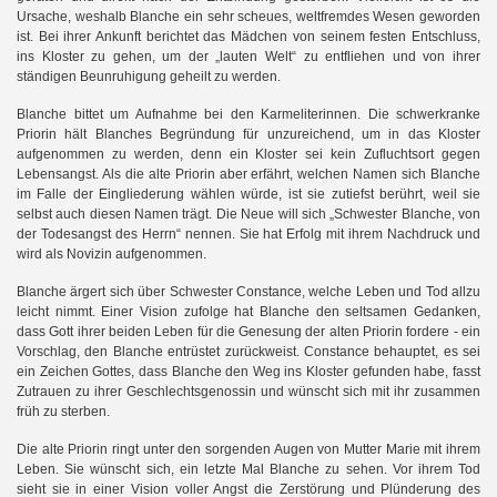
Ursache, weshalb Blanche ein sehr scheues, weltfremdes Wesen geworden
ist. Bei ihrer Ankunft berichtet das Mädchen von seinem festen Entschluss,
ins Kloster zu gehen, um der „lauten Welt“ zu entfliehen und von ihrer
ständigen Beunruhigung geheilt zu werden.
Blanche bittet um Aufnahme bei den Karmeliterinnen. Die schwerkranke
Priorin hält Blanches Begründung für unzureichend, um in das Kloster
aufgenommen zu werden, denn ein Kloster sei kein Zufluchtsort gegen
Lebensangst. Als die alte Priorin aber erfährt, welchen Namen sich Blanche
im Falle der Eingliederung wählen würde, ist sie zutiefst berührt, weil sie
selbst auch diesen Namen trägt. Die Neue will sich „Schwester Blanche, von
der Todesangst des Herrn“ nennen. Sie hat Erfolg mit ihrem Nachdruck und
wird als Novizin aufgenommen.
Blanche ärgert sich über Schwester Constance, welche Leben und Tod allzu
leicht nimmt. Einer Vision zufolge hat Blanche den seltsamen Gedanken,
dass Gott ihrer beiden Leben für die Genesung der alten Priorin fordere - ein
Vorschlag, den Blanche entrüstet zurückweist. Constance behauptet, es sei
ein Zeichen Gottes, dass Blanche den Weg ins Kloster gefunden habe, fasst
Zutrauen zu ihrer Geschlechtsgenossin und wünscht sich mit ihr zusammen
früh zu sterben.
Die alte Priorin ringt unter den sorgenden Augen von Mutter Marie mit ihrem
Leben. Sie wünscht sich, ein letzte Mal Blanche zu sehen. Vor ihrem Tod
sieht sie in einer Vision voller Angst die Zerstörung und Plünderung des