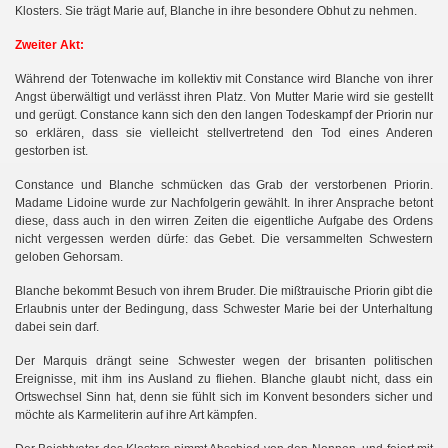
Klosters. Sie trägt Marie auf, Blanche in ihre besondere Obhut zu nehmen.
Zweiter Akt:
Während der Totenwache im kollektiv mit Constance wird Blanche von ihrer
Angst überwältigt und verlässt ihren Platz. Von Mutter Marie wird sie gestellt
und gerügt. Constance kann sich den den langen Todeskampf der Priorin nur
so erklären, dass sie vielleicht stellvertretend den Tod eines Anderen
gestorben ist.
Constance und Blanche schmücken das Grab der verstorbenen Priorin.
Madame Lidoine wurde zur Nachfolgerin gewählt. In ihrer Ansprache betont
diese, dass auch in den wirren Zeiten die eigentliche Aufgabe des Ordens
nicht vergessen werden dürfe: das Gebet. Die versammelten Schwestern
geloben Gehorsam.
h
Blanche bekommt Besuch von ihrem Bruder. Die mißtrauische Priorin gibt die
Erlaubnis unter der Bedingung, dass Schwester Marie bei der Unterhaltung
dabei sein darf.
Der Marquis drängt seine Schwester wegen der brisanten politischen
Ereignisse, mit ihm ins Ausland zu fliehen. Blanche glaubt nicht, dass ein
Ortswechsel Sinn hat, denn sie fühlt sich im Konvent besonders sicher und
möchte als Karmeliterin auf ihre Art kämpfen.