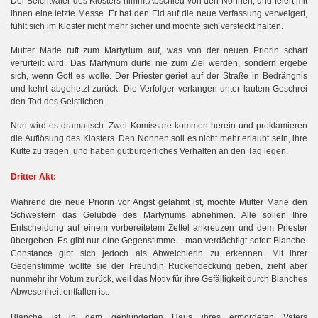
Der Beichtvater des Klosters nimmt Abschied von den Nonnen, und feiert mit
ihnen eine letzte Messe. Er hat den Eid auf die neue Verfassung verweigert,
fühlt sich im Kloster nicht mehr sicher und möchte sich versteckt halten.
Mutter Marie ruft zum Martyrium auf, was von der neuen Priorin scharf
verurteilt wird. Das Martyrium dürfe nie zum Ziel werden, sondern ergebe
sich, wenn Gott es wolle. Der Priester geriet auf der Straße in Bedrängnis
und kehrt abgehetzt zurück. Die Verfolger verlangen unter lautem Geschrei
den Tod des Geistlichen.
Nun wird es dramatisch: Zwei Komissare kommen herein und proklamieren
die Auflösung des Klosters. Den Nonnen soll es nicht mehr erlaubt sein, ihre
Kutte zu tragen, und haben gutbürgerliches Verhalten an den Tag legen.
Dritter Akt:
Während die neue Priorin vor Angst gelähmt ist, möchte Mutter Marie den
Schwestern das Gelübde des Martyriums abnehmen. Alle sollen Ihre
Entscheidung auf einem vorbereitetem Zettel ankreuzen und dem Priester
übergeben. Es gibt nur eine Gegenstimme – man verdächtigt sofort Blanche.
Constance gibt sich jedoch als Abweichlerin zu erkennen. Mit ihrer
Gegenstimme wollte sie der Freundin Rückendeckung geben, zieht aber
nunmehr ihr Votum zurück, weil das Motiv für ihre Gefälligkeit durch Blanches
Abwesenheit entfallen ist.
Blanche ist in dem geplünderten Haus ihres ermordeten Vaters