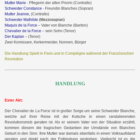
Mutter Marie
- Pflegerin der alten Priorin (Contralto)
Schwester Constance
- Freundin Blanches (Sopran)
Mutter Jeanne,
(Contralto)
Schwester Mathilde
(Mezzosopran)
Maquis de la Force
– Vater von Blanche (Bariton)
Chevalier de la Force
– sein Sohn (Tenor)
Der Kaplan
– (Tenor)
Zwei Komissare, Kerkermeister, Nonnen, Bürger
Die Handlung Spielt in Paris und in Compiègne während der Französischen
Revolution
HANDLUNG
Ester Akt:
Der Chevalier de La Force ist in großer Sorge um seine Schwester Blanche,
welche auf ihrer Reise mit der Kutsche in einen randalierenden
Revolutionsmob geraten ist. Als er seinem Vater von der Situation erzählt,
kommen diesem die tragischen Gedanken der Umstände von Blanches
Geburt in den Sinn: Ihre Mutter war damals ebenfalls in einen Volksaufstand
geraten und direkt nach der Entbindung gestorben. Vielleicht ist es die