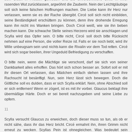
rasenden Wut zurücklassen, argwöhnt die Zauberin. Nein der Leichtgläubige
soll sich keine falschen Hoffnungen machen. Die Liebe kann ihr Herz nur
verlassen, wenn sie es der Rache übergibt. Circé soll sich nicht einbilden,
seine Beständigkeit erschüttern zu können, denn ihre drohende Erregung
kann ihn nicht ins Wanken bringen. Doch Circé weiß, wie sie ihn beben
machen kann. Die schwache Stelle seines Herzens wird sie anschlagen und
Scylla wird das Opfer sein. O bitte nicht, Circé soll doch bitte Rücksicht
nehmen auf eine Person, die voller Reize ist. Falls er sie noch liebt, wird ihr
Wille unbeugsam sein und nichts kann die Rivalin vor dem Tod retten. Circé
wird sich sogar beeilen, ihrer Ungeduld Befriedigung zu verschaffen.
O bitte nein, wenn die Mächtige sie verschont, darf sie sich von seiner
Dankbarkeit alles erhoffen. Das hört sich schon besser an. Sofort soll er mit
ihr diesen Ort verlassen, das Mädchen einfach stehen lassen und ihre
Rachsucht ist besänftigt. Nun, sein Herz lässt sich bewegen. Doch die
Göttliche soll es dulden, dass er sich Scylla erklärt. Nein, ohne Abschied soll
er sich entfernen! Wenn er zögert, ist es mit ihr vorbei. Glaucus beklagt ihre
übermäßige Härte. Doch er sei bereit nachzugeben und seine Liebe zu
opfern.
11
Scylla versucht Glaucus zu erweichen, doch dieser muss so tun, als ob er
nicht sähe, dass ihr das Herz bricht. Circé ermahnt ihn, ihren Grimm nicht
erneut zu wecken. Scyllas Pein ist ohnegleichen. Was bedeutet sein