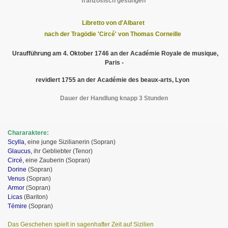
französisch gesungen
Libretto von d'Albaret
nach der Tragödie 'Circé' von Thomas Corneille
Uraufführung am 4. Oktober 1746 an der Académie Royale de musique,
Paris -
revidiert 1755 an der Académie des beaux-arts, Lyon
Dauer der Handlung knapp 3 Stunden
Chararaktere:
Scylla,
eine junge Sizilianerin (Sopran)
Glaucus,
ihr Gebliebter (Tenor)
Circé,
eine Zauberin (Sopran)
Dorine
(Sopran)
Venus
(Sopran)
Armor
(Sopran)
Licas
(Bariton)
Témire
(Sopran)
Das Geschehen spielt in sagenhafter Zeit auf Sizilien