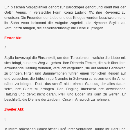
Ein bisschen Vorgeplänkel gehört zur Barockoper gehört und dient hier der
Göttin Venus, in versteckter Form König Ludwig XV. ihre Reverenz zu
erweisen. Die Freunden der Liebe und des Krieges werden beschworen und
ihr Sohn Amor bekommt die Aufgabe zugeteilt, die Nymphe Scylla zur
Vernunft zu bringen, die es vernachlässigt die Liebe zu pflegen.
Erster Akt:
2
Scylla bevorzugt die Einsamkeit, um den Turbulenzen, welche die Liebe mit
sich bringt, aus dem Weg zu gehen. Ihre Dienerin Témire, die sich über ihre
abweisende Haltung wundert, versucht vergeblich, sie auf andere Gedanken
zu bringen. Hirten und Baumnymphen führen einen fröhlichen Reigen auf
und versuchen, die trübsinnige Nymphe in Schwung zu setzen und ihr Amor
näher zu bringen. Doch das schafft nicht einmal Glaucus, der alles daran
setzt, ihre Gunst zu erringen. Der Jüngling übersieht ihre abweisende
Haltung und denkt nicht daran, Pfeil und Bogen ins Korn zu werfen. Er
beschließt, die Dienste der Zauberin Circé in Anspruch zu nehmen.
Zweiter Akt:
3
In ihrem prächtigen Palast öffnet Circé ihrer Vertrauten Dorine ihr Herz und