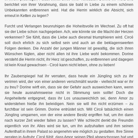
berichtet von ihrer Vorahnung, dass sie bald in Liebe zu einem schönen
Unbekannten entbrennen wird. Hat die Herrin wirklich die Absicht, sich
erneut in Ketten zu legen?
Furcht und Verlangen beunruhigen die Hoheitsvolle im Wechsel. Zu oft hat
sie der Liebe schon nachgegeben. Ach, wie könnte sie die Macht der Herzen
verkennen? Sie fühlt, dass die Liebe auch diesmal triumphieren wird. Circé
soll doch ehrlich zu sich selbst sein und auch an die beklagenswerten
Folgen denken. Die Anzahl der jungen Männer ist gewaltig, die sich ihren
Wünschen fügten, aber nicht allen ist ihre Liebe wohl bekommen. Dorine
versteht die Herrin nicht, ihr Herz ist geschaffen, zu entbrennen und dagegen
ist kein Kraut gewachsen - Circé kann nicht leben, ohne zu lieben!
Ihr Zauberspiegel hat ihr verraten, dass heute ein Jüngling sich zu ihr
h
verirren wird, der von einer anderen verschmäht wurde - vielleicht war er ihr
zu treu? Dorine wirft ein, dass sie der Gefahr auch ausweichen kann, wenn
sie heute ausnahmsweise nicht in Stimmung sein sollte! Doch die
Angeheiterte entgegnet, dass ihr Los unausweichlich sei, denn Amor zu
widerstehen hieße ihn beleidigen. Nein sie will ihn nicht erzürnen – zu
furchtbar ist sein Grimm. Dorine entrüstet sich. Will Circé tatsächlich einen
Jüngling umgarnen, von der eine andere Besitz ergriffen hat, um ihn dann
nach kurzer Zeit wieder fallen zu lassen? Wie schlecht denkt die Freundin
eigentlich von ihr. Alles wird sie tun, um ihn aufzuhalten und ihm seinen
Aufenthalt in ihrem Palast so angenehm wie möglich zu gestalten. Ihre Sinne
geraten in Aufruhr. Circé fühlt, dass Amor seinen Pfeil abgeschossen hat und