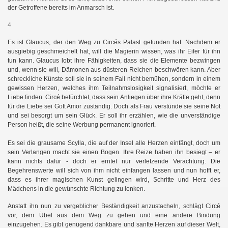
der Getroffene bereits im Anmarsch ist.
4
Es ist Glaucus, der den Weg zu Circés Palast gefunden hat. Nachdem er
ausgiebig geschmeichelt hat, will die Magierin wissen, was ihr Eifer für ihn
tun kann. Glaucus lobt ihre Fähigkeiten, dass sie die Elemente bezwingen
und, wenn sie will, Dämonen aus düsteren Reichen beschwören kann. Aber
schreckliche Künste soll sie in seinem Fall nicht bemühen, sondern in einem
gewissen Herzen, welches ihm Teilnahmslosigkeit signalisiert, möchte er
Liebe finden. Circé befürchtet, dass sein Anliegen über ihre Kräfte geht, denn
für die Liebe sei Gott Amor zuständig. Doch als Frau verstünde sie seine Not
und sei besorgt um sein Glück. Er soll ihr erzählen, wie die unverständige
Person heißt, die seine Werbung permanent ignoriert.
Es sei die grausame Scylla, die auf der Insel alle Herzen einfängt, doch um
sein Verlangen macht sie einen Bogen. Ihre Reize haben ihn besiegt – er
kann nichts dafür - doch er erntet nur verletzende Verachtung. Die
Begehrenswerte will sich von ihm nicht einfangen lassen und nun hofft er,
dass es ihrer magischen Kunst gelingen wird, Schritte und Herz des
Mädchens in die gewünschte Richtung zu lenken.
Anstatt ihn nun zu vergeblicher Beständigkeit anzustacheln, schlägt Circé
vor, dem Übel aus dem Weg zu gehen und eine andere Bindung
einzugehen. Es gibt genügend dankbare und sanfte Herzen auf dieser Welt,