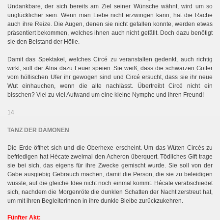
Undankbare, der sich bereits am Ziel seiner Wünsche wähnt, wird um so
unglücklicher sein. Wenn man Liebe nicht erzwingen kann, hat die Rache
auch ihre Reize. Die Augen, denen sie nicht gefallen konnte, werden etwas
präsentiert bekommen, welches ihnen auch nicht gefällt. Doch dazu benötigt
sie den Beistand der Hölle.
Damit das Spektakel, welches Circé zu veranstalten gedenkt, auch richtig
wirkt, soll der Ätna dazu Feuer speien. Sie weiß, dass die schwarzen Götter
vom höllischen Ufer ihr gewogen sind und Circé ersucht, dass sie ihr neue
Wut einhauchen, wenn die alte nachlässt. Übertreibt Circé nicht ein
bisschen? Viel zu viel Aufwand um eine kleine Nymphe und ihren Freund!
14
TANZ DER DÄMONEN
Die Erde öffnet sich und die Oberhexe erscheint. Um das Wüten Circés zu
befriedigen hat Hécate zweimal den Acheron überquert. Tödliches Gift trage
sie bei sich, das eigens für ihre Zwecke gemischt wurde. Sie soll von der
Gabe ausgiebig Gebrauch machen, damit die Person, die sie zu beleidigen
wusste, auf die gleiche Idee nicht noch einmal kommt. Hécate verabschiedet
sich, nachdem die Morgenröte die dunklen Schatten der Nacht zerstreut hat,
um mit ihren Begleiterinnen in ihre dunkle Bleibe zurückzukehren.
Fünfter Akt: