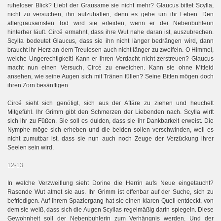
ruheloser Blick? Liebt der Grausame sie nicht mehr? Glaucus bittet Scylla,
nicht zu versuchen, ihn aufzuhalten, denn es gehe um ihr Leben. Den
allergrausamsten Tod wird sie erleiden, wenn er der Nebenbuhlerin
hinterher läuft. Circé ermahnt, dass ihre Wut nahe daran ist, auszubrechen.
Scylla bedeutet Glaucus, dass sie ihn nicht länger bedrängen wird, dann
braucht ihr Herz an dem Treulosen auch nicht länger zu zweifeln. O Himmel,
welche Ungerechtigkeit! Kann er ihren Verdacht nicht zerstreuen? Glaucus
macht nun einen Versuch, Circé zu erweichen. Kann sie ohne Mitleid
ansehen, wie seine Augen sich mit Tränen füllen? Seine Bitten mögen doch
ihren Zorn besänftigen.
Circé sieht sich genötigt, sich aus der Affäre zu ziehen und heuchelt
Mitgefühl. Ihr Grimm gibt den Schmerzen der Liebenden nach. Scylla wirft
sich ihr zu Füßen. Sie soll es dulden, dass sie ihr Dankbarkeit erweist. Die
Nymphe möge sich erheben und die beiden sollen verschwinden, weil es
nicht zumutbar ist, dass sie nun auch noch Zeuge der Verzückung ihrer
Seelen sein wird.
12-13
In welche Verzweiflung sieht Dorine die Herrin aufs Neue eingetaucht?
Rasende Wut atmet sie aus. Ihr Grimm ist offenbar auf der Suche, sich zu
befriedigen. Auf ihrem Spaziergang hat sie einen klaren Quell entdeckt, von
dem sie weiß, dass sich die Augen Scyllas regelmäßig darin spiegeln. Diese
Gewohnheit soll der Nebenbuhlerin zum Verhängnis werden. Und der