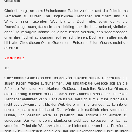
verlassen.
Circé überlegt, an dem Undankbaren Rache zu üben und die Feindin ins
Verderben zu stürzen. Der unglückliche Liebhaber soll zittern und die
Wirkung ihrer rasenden Wut fürchten. Doch gleichzeitig denkt die
Rachsüchtige auch, dass sie den Liebling, den ihr Herz anbetet, vielleicht
endgültig verärgern könnte. An einem letzten Versuch, den Widerbostigen
unter ihre Fuchtel zu zwingen, soll es nicht fehlen. Doch wenn alles nichts
hilft, wird Circé diesen Ort mit Grauen und Entsetzen füllen. Gewiss meint sie
es ernst!
Vierter Akt:
10
Circé mahnt Glaucus an den Hof der Zärtlichkeiten zurückzukehren und die
süßen Ketten wieder aufzunehmen. Der undankbare Geliebte soll an die
Stätte der Wohltaten zurückkehren. Getäuscht durch ihre Reize hat Glaucus
die Erfahrung machen müssen, dass ihre Zauberei selbst den treuesten
Liebhaber verführen kann. Der Grausame soll sich zum Aufruhr ihrer Seele
nicht beglückwünschen. Mit der Wut, die er in ihr entzündet hat. könnte er
erreichen, dass sie ihn hasst. Das würde sich natürlich nicht vermeiden
lassen, und deshalb wäre es praktisch, ihn schlicht und einfach zu
vergessen. Das könnte dem undankbaren Liebhaber so passen - einfach zu
verduften! Er hat die Wahl zwischen ihrer Liebe oder ihrem Hass. Er möchte
sein Glück in Frieden genießen und die unversöhnliche Circé in ihrer