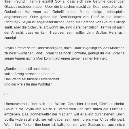
Ihrer Freundin Témire erzählt Scylla, dass sich ihre Gefühle gegenüber
Glaucus geändert haben. Über die Ursachen macht der Opernbesucher sich
Gedanken. Hat Amor auf Geheiß seiner Mutter einige Liebespfeile
abgeschossen. Oder gehen die Bemühungen von Circé in die falsche
Richtung? Scylla ist sogar eifersüchtig, denn sie Sprache von Glaucus klingt
sanft, aber die Schwüre, argwöhnt sie, sind garantiert falsch. Témire ist auch
der Ansicht, dass es kein Treuloser sein sollte, dem Scyllas Herz sich
zuneigt.
Scylla fürchtet seine Unbeständigkeit, doch Glaucus gelingt es, das Mädchen
zu beschwichtigen. Wozu braucht es noch Schwüre, genügt ihr die Sprache
seiner Augen nicht? Man kommt auf einen gemeinsamen Nenner:
„
Sanfte Liebe soll uns binden;
soll auf ewig herrschen über uns.
Das Pfand sei unsere Leidenschaft
und der Preis für ihre Wohltat.“
8-9
Überraschend öffnet sich eine Wolke. Gerechter Himmel, Circé erscheint.
Glaucus rät Scylla ihre Reize zu verstecken und sich durch die Flucht zu
entziehen. Das Donnerwetter der Magierin will er allein durchstehen. Doch
Scylla widersetzt sich; sie will dabei sein und hören, was Circé offenbart.
Wenn ihre Person ihm teuer ist, kalkuliert sie, wird Glaucus sie auch nicht