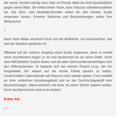
die seiner Seufzer würdig sind. Aber im Prinzip stelle sie nicht grundsätzlich
gegen seine Wahl. Sie erklärt ihrem Team, dass Glaucus zufriedenzustellen
sei. Die Tanz- und Akrobatik-Künstler sollen ihn den Namen Scylla
vergessen lassen. Fromme Wünsche und Beschwörungen sollen ihre
Wirkung tun.
5
Nach einer Weile erscheint Circé auf der Bildfläche, um nachzusehen, wie
weit die Situation gediehen ist.
Offenbar hat der schöne Jüngling seine Scylla vergessen, denn er erhebt
seine leuchtenden Augen zu ihr und bezeichnet sie als seine Göttin. Doch
dann fällt plötzlich Scyllas Name und die alten Sehnsüchte bemächtigen sich
des Hilfesuchenden. Er bedankt sich bei seinem Freund Licas, der ihn
hergeleitete, ihn wieder auf die rechte Fährte gesetzt zu haben.
Unverrichteter Liebesdienste will Glaucus rasch wieder gehen. Circé zweifelt
an ihrer erotischen Anziehungskraft und an der Durchschlagskraft ihrer
Beschwörungen. Wahrscheinlich hat Amor ihr einen Streich spielen wollen.
Doch das Bürschchen wird es ihr büßen!
Dritter Akt:
6-7