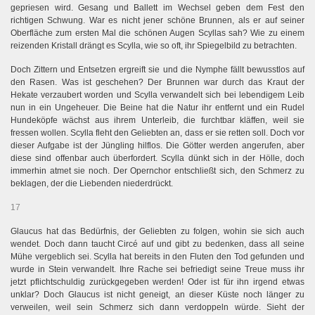
gepriesen wird. Gesang und Ballett im Wechsel geben dem Fest den
richtigen Schwung. War es nicht jener schöne Brunnen, als er auf seiner
Oberfläche zum ersten Mal die schönen Augen Scyllas sah? Wie zu einem
reizenden Kristall drängt es Scylla, wie so oft, ihr Spiegelbild zu betrachten.
Doch Zittern und Entsetzen ergreift sie und die Nymphe fällt bewusstlos auf
den Rasen. Was ist geschehen? Der Brunnen war durch das Kraut der
Hekate verzaubert worden und Scylla verwandelt sich bei lebendigem Leib
nun in ein Ungeheuer. Die Beine hat die Natur ihr entfernt und ein Rudel
Hundeköpfe wächst aus ihrem Unterleib, die furchtbar kläffen, weil sie
fressen wollen. Scylla fleht den Geliebten an, dass er sie retten soll. Doch vor
dieser Aufgabe ist der Jüngling hilflos. Die Götter werden angerufen, aber
diese sind offenbar auch überfordert. Scylla dünkt sich in der Hölle, doch
immerhin atmet sie noch. Der Opernchor entschließt sich, den Schmerz zu
beklagen, der die Liebenden niederdrückt.
17
Glaucus hat das Bedürfnis, der Geliebten zu folgen, wohin sie sich auch
wendet. Doch dann taucht Circé auf und gibt zu bedenken, dass all seine
Mühe vergeblich sei. Scylla hat bereits in den Fluten den Tod gefunden und
wurde in Stein verwandelt. Ihre Rache sei befriedigt seine Treue muss ihr
jetzt pflichtschuldig zurückgegeben werden! Oder ist für ihn irgend etwas
unklar? Doch Glaucus ist nicht geneigt, an dieser Küste noch länger zu
verweilen, weil sein Schmerz sich dann verdoppeln würde. Sieht der