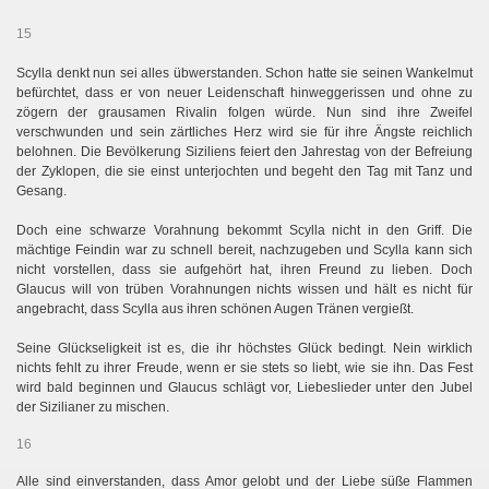
15
Scylla denkt nun sei alles übwerstanden. Schon hatte sie seinen Wankelmut
befürchtet, dass er von neuer Leidenschaft hinweggerissen und ohne zu
zögern der grausamen Rivalin folgen würde. Nun sind ihre Zweifel
verschwunden und sein zärtliches Herz wird sie für ihre Ängste reichlich
belohnen. Die Bevölkerung Siziliens feiert den Jahrestag von der Befreiung
der Zyklopen, die sie einst unterjochten und begeht den Tag mit Tanz und
Gesang.
Doch eine schwarze Vorahnung bekommt Scylla nicht in den Griff. Die
mächtige Feindin war zu schnell bereit, nachzugeben und Scylla kann sich
nicht vorstellen, dass sie aufgehört hat, ihren Freund zu lieben. Doch
Glaucus will von trüben Vorahnungen nichts wissen und hält es nicht für
angebracht, dass Scylla aus ihren schönen Augen Tränen vergießt.
Seine Glückseligkeit ist es, die ihr höchstes Glück bedingt. Nein wirklich
nichts fehlt zu ihrer Freude, wenn er sie stets so liebt, wie sie ihn. Das Fest
wird bald beginnen und Glaucus schlägt vor, Liebeslieder unter den Jubel
der Sizilianer zu mischen.
16
Alle sind einverstanden, dass Amor gelobt und der Liebe süße Flammen