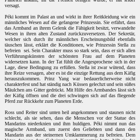
versagt.
.
Péki kommt im Palast an und wirkt in ihrer Reitkleidung wie ein
männliches Wesen auf die gefangene Prinzessin. Sie erfährt, dass
das Armband an ihrem Gelenk die Fähigkeit besitzt, verwandelte
Wesen in ihren alten Zustand zurückzuversetzen. Der Sekretär,
welcher sich durch ihr männliches Erscheinungsbild ebenfalls
täuschen lässt, erklärt die Konditionen, wie Prinzessin Stella zu
befreien sei. Sein Charakter muss so stark sein, dass er sich allen
Verführungskünsten der schönsten Frau auf dem Planeten
widersetzen kann. In der Tat fühlt die Angesprochene sich in der
Lage, diese Bedingung zu erfüllen. Stella ist zwar wütend, dass
ihre Reize versagen, aber es ist die einzige Rettung aus dem Käfig
herauszukommen. Prinz Yang war bedauerlicherweise nicht
charakterfest und hat ständig nach Küssen gelechzt und sein süßes
Mäulchen ans Gitter gedrückt. Mit Hilfe des Armbandes lässt sich
der Käfig öffnen und die drei schwingen sich auf das fliegende
Pferd zur Rückkehr zum Planeten Erde.
.
Ross und Reiter sind unten heil angekommen und staunen nicht
schlecht, als sie sehen, dass die Menschen vor der Statue des
Mandarins niederknien und ihm huldigen. Péki nimmt nun das
magische Armband, um zuerst den Geliebten und dann den
Mandarin aus der steinernen Umklammerung zu befreien. Dem