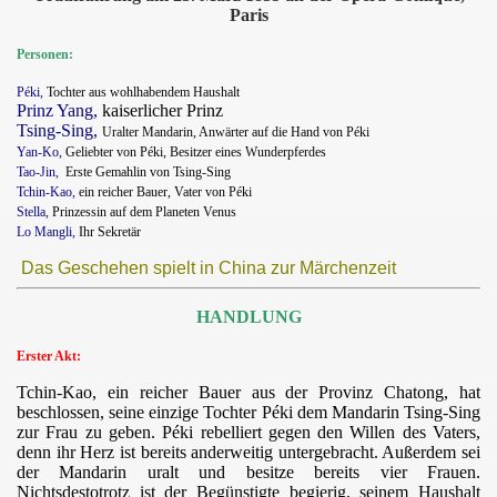
Paris
Personen:
Péki,
Tochter aus wohlhabendem Haushalt
Prinz Yang,
kaiserlicher Prinz
Tsing-Sing,
Uralter Mandarin, Anwärter auf die Hand von Péki
Yan-Ko,
Geliebter von Péki, Besitzer eines Wunderpferdes
Tao-Jin,
Erste Gemahlin von Tsing-Sing
Tchin-Kao,
ein reicher Bauer, Vater von Péki
Stella,
Prinzessin auf dem Planeten Venus
Lo Mangli
,
Ihr Sekretär
Das Geschehen spielt in China zur Märchenzeit
HANDLUNG
Erster Akt:
Tchin-Kao, ein reicher Bauer aus der Provinz Chatong, hat
beschlossen, seine einzige Tochter Péki dem Mandarin Tsing-Sing
zur Frau zu geben. Péki rebelliert gegen den Willen des Vaters,
denn ihr Herz ist bereits anderweitig untergebracht. Außerdem sei
der Mandarin uralt und besitze bereits vier Frauen.
Nichtsdestotrotz ist der Begünstigte begierig, seinem Haushalt