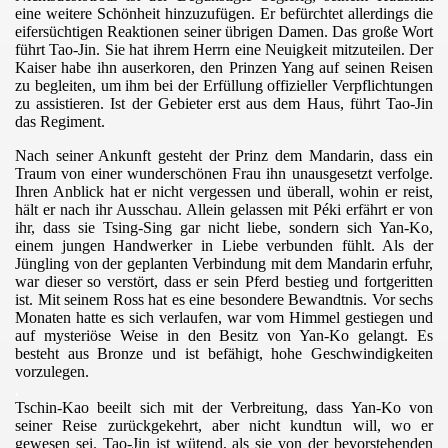
eine weitere Schönheit hinzuzufügen. Er befürchtet allerdings die
eifersüchtigen Reaktionen seiner übrigen Damen. Das große Wort
führt Tao-Jin. Sie hat ihrem Herrn eine Neuigkeit mitzuteilen. Der
Kaiser habe ihn auserkoren, den Prinzen Yang auf seinen Reisen
zu begleiten, um ihm bei der Erfüllung offizieller Verpflichtungen
zu assistieren. Ist der Gebieter erst aus dem Haus, führt Tao-Jin
das Regiment.
.
Nach seiner Ankunft gesteht der Prinz dem Mandarin, dass ein
Traum von einer wunderschönen Frau ihn unausgesetzt verfolge.
Ihren Anblick hat er nicht vergessen und überall, wohin er reist,
hält er nach ihr Ausschau. Allein gelassen mit Péki erfährt er von
ihr, dass sie Tsing-Sing gar nicht liebe, sondern sich Yan-Ko,
einem jungen Handwerker in Liebe verbunden fühlt. Als der
Jüngling von der geplanten Verbindung mit dem Mandarin erfuhr,
war dieser so verstört, dass er sein Pferd bestieg und fortgeritten
ist. Mit seinem Ross hat es eine besondere Bewandtnis. Vor sechs
Monaten hatte es sich verlaufen, war vom Himmel gestiegen und
auf mysteriöse Weise in den Besitz von Yan-Ko gelangt. Es
besteht aus Bronze und ist befähigt, hohe Geschwindigkeiten
vorzulegen.
.
Tschin-Kao beeilt sich mit der Verbreitung, dass Yan-Ko von
seiner Reise zurückgekehrt, aber nicht kundtun will, wo er
gewesen sei. Tao-Jin ist wütend, als sie von der bevorstehenden