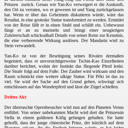
Prinzen zurück. Genau wie Yan-Ko verweigert er die Auskunft,
den Ort zu verraten, wo er gewesen ist und Yang zurückgelassen
hat. Wenn er über das Geheimnis diskutieren würde, wäre das
Resultat, in eine groteske Statue transformiert zu werden. Ermüdet
von der Reise fällt er in einen Stuhl und schläft ein. Unbewusst
fängt er an zu murmeln und bringt einer neugierigen
Zuhörerschaft schicksalhaft Details von seiner Reise zur Kenntnis,
die eine verheerende Wirkung auslösen. Der Mandarin wird zu
Stein verwandelt.
Yan-Ko ist von der Beseitigung seines Rivalen dermaßen
begeistert, dass er unvorsichtigerweise Tschin-Kao Einzelheiten
darüber berichtet, wohin der Instinkt das fliegende Pferd lenkt.
Die Strafe folgt auf dem Fuße. Der Zauber wird wirksam und den
h
Raum schmückt eine weitere ulkige Statue. Für Péki ist das zu
viel. Sie wird der Sache auf den Grund gehen, schwingt sich
entschlossen auf das Wunderpferd und lässt die Zügel schießen.
Dritter Akt
:
Der überraschte Opernbesucher wird nun auf den Planeten Venus
entführt. Von seiner unbekannten Macht wird dort die Prinzessin
Stella in einem goldenen Käfig gefangen gehalten. Sie hatte
gehofft, dass der junge chinesische Prinz, der kürzlich auf dem
Planeten ankam, ihr die Freiheit bringen würde, er hat leider