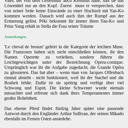
Vater, der von dem Geheimnis auch Kenntnis hatte, hält sie das
Lösemittel nur an den Kopf. Zuerst muss er versprechen, dass
von seiner Seite keine Einwände zu einer Hochzeit mit Yan-Ko
kommen werden. Danach wird auch ihm der Rumpf aus der
Erstarrung gelöst. Péki bekommt für immer ihren Yan-Ko und
Prinz Yang erhält in Stella die Frau seiner Träume
Anmerkungen:
'Le cheval de bronze' gehört in die Kategorie der leichten Muse.
Die Franzosen haben sich nicht entschließen können, ihr den
Namen Operette zu verleihen, sondern führen die
Leichtgewichtigen unter der Bezeichnung Opera-comique.
Ursprünglich war ihr die Aufgabe zugedacht, die Grande Opéra
zu glossieren. Das hat aber – wenn man von Jacques Offenbach
einmal absieht - nicht funktioniert, weil ihr der Stachel und die
Bosheit fehlte. Dafür ist sie spritzig und verfügt über viel
Schwung und Esprit. Die kleine Schwester wurde niemals
missachtet und erfreute sich dank ihres Temperamentes immer
großer Beliebtheit.
Das eherne Pferd findet fünfzig Jahre später eine passende
Antwort durch den Engländer Arthur Sullivan, der seinen Mikado
ebenfalls im Fernen Osten ansiedelte.