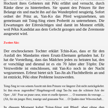
Hochzeit ihres Gebieters mit Péki erfährt und versucht, durch
Ränke diese zu hintertreiben. Sie spannt den Prinzen für ihre
Belange ein und macht ihn auf das Wunderpferd neugierig. Sofort
ordnet der Prinz an, Yan-Ko das Pferd wegzunehmen, um
gemeinsam mit Tsing-Sing einen Proberitt zu unternehmen. Die
Erwartungen der Eifersüchtigen sind damit im Moment erfüllt,
weil Pékis Kandidat aus dem Gefecht gezogen und die Zeremonie
ausgesetzt wird.
.
Zweiter Akt:
Der erschrockenen Tochter erklärt Tchin-Kao, dass er für den
Ausfall des Mandarins einen Ersatz-Ehemann gefunden hat. Er
hat die Vorstellung, dass das Mädchen jeden zu heiraten hat, den
er vorschlägt und diesmal ist es ein 70 Jahre alter Töpfer. Die
Verzweifelte ist entschlossen, mit Yan-Ko noch in der Nacht
wegzurennen. Erfreut bietet sich Tao-Jin als Fluchthelferin an und
ist entzückt, Péki ohne Probleme loszuwerden.
.
Tsing-Sing ist von seinem Ausritt mit dem Prinzen vor längerer Zeit nicht zurückgekehrt.
Ist ihm etwas zugestoßen? Hingebungsvoll singt Tao-Jin nun die schönste Arie der
Oper: ‚Ah!
Pour un jeune cœur, triste et cruelle épreuve…..
O tourments du veuvage….
(Ah, für ein junges Herz, traurige und grausame Not…..O Qualen einer Witwenschaft...
,
In diesem Moment kehrt Tsing-Sing mit Pferd, aber ohne den