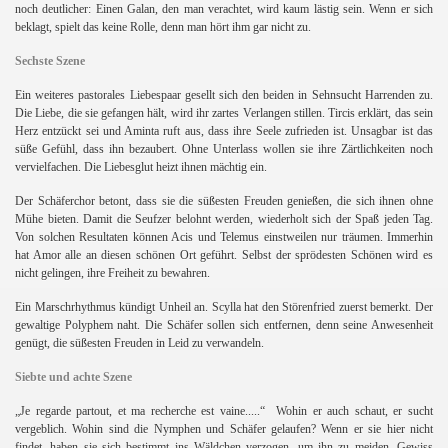
noch deutlicher: Einen Galan, den man verachtet, wird kaum lästig sein. Wenn er sich
beklagt, spielt das keine Rolle, denn man hört ihm gar nicht zu.
Sechste Szene
Ein weiteres pastorales Liebespaar gesellt sich den beiden in Sehnsucht Harrenden zu.
Die Liebe, die sie gefangen hält, wird ihr zartes Verlangen stillen. Tircis erklärt, das sein
Herz entzückt sei und Aminta ruft aus, dass ihre Seele zufrieden ist. Unsagbar ist das
süße Gefühl, dass ihn bezaubert. Ohne Unterlass wollen sie ihre Zärtlichkeiten noch
vervielfachen. Die Liebesglut heizt ihnen mächtig ein.
Der Schäferchor betont, dass sie die süßesten Freuden genießen, die sich ihnen ohne
Mühe bieten. Damit die Seufzer belohnt werden, wiederholt sich der Spaß jeden Tag.
Von solchen Resultaten können Acis und Telemus einstweilen nur träumen. Immerhin
hat Amor alle an diesen schönen Ort geführt. Selbst der sprödesten Schönen wird es
nicht gelingen, ihre Freiheit zu bewahren.
Ein Marschrhythmus kündigt Unheil an. Scylla hat den Störenfried zuerst bemerkt. Der
gewaltige Polyphem naht. Die Schäfer sollen sich entfernen, denn seine Anwesenheit
genügt, die süßesten Freuden in Leid zu verwandeln.
Siebte und achte Szene
„Je regarde partout, et ma recherche est vaine.....“
Wohin er auch schaut, er sucht
vergeblich. Wohin sind die Nymphen und Schäfer gelaufen? Wenn er sie hier nicht
findet, haben sie sich bestimmt ins Wäldchen verzogen, um ihn zu meiden. Gewiss