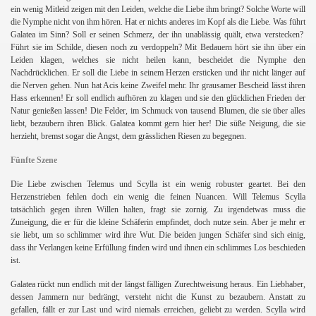
ein wenig Mitleid zeigen mit den Leiden, welche die Liebe ihm bringt? Solche Worte will
die Nymphe nicht von ihm hören. Hat er nichts anderes im Kopf als die Liebe. Was führt
Galatea im Sinn? Soll er seinen Schmerz, der ihn unablässig quält, etwa verstecken?
Führt sie im Schilde, diesen noch zu verdoppeln? Mit Bedauern hört sie ihn über ein
Leiden klagen, welches sie nicht heilen kann, bescheidet die Nymphe den
Nachdrücklichen. Er soll die Liebe in seinem Herzen ersticken und ihr nicht länger auf
die Nerven gehen. Nun hat Acis keine Zweifel mehr. Ihr grausamer Bescheid lässt ihren
Hass erkennen! Er soll endlich aufhören zu klagen und sie den glücklichen Frieden der
Natur genießen lassen! Die Felder, im Schmuck von tausend Blumen, die sie über alles
liebt, bezaubern ihren Blick. Galatea kommt gern hier her! Die süße Neigung, die sie
herzieht, bremst sogar die Angst, dem grässlichen Riesen zu begegnen.
Fünfte Szene
Die Liebe zwischen Telemus und Scylla ist ein wenig robuster geartet. Bei den
Herzenstrieben fehlen doch ein wenig die feinen Nuancen. Will Telemus Scylla
tatsächlich gegen ihren Willen halten, fragt sie zornig. Zu irgendetwas muss die
Zuneigung, die er für die kleine Schäferin empfindet,
doch nutze sein. Aber je mehr er
sie liebt, um so schlimmer wird ihre
Wut. Die beiden jungen Schäfer sind sich einig,
dass ihr Verlangen keine Erfüllung finden wird und ihnen ein schlimmes Los beschieden
ist.
Galatea rückt nun endlich mit der längst fälligen Zurechtweisung heraus. Ein Liebhaber,
dessen Jammern nur bedrängt, versteht nicht die Kunst zu bezaubern. Anstatt zu
gefallen, fällt er zur Last und wird niemals erreichen, geliebt zu werden. Scylla wird