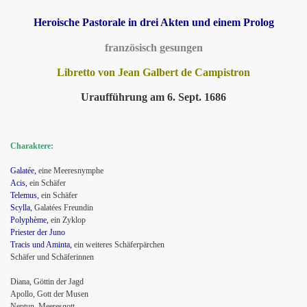
Heroische Pastorale in drei Akten und einem Prolog
französisch gesungen
Libretto von Jean Galbert de Campistron
Uraufführung am 6. Sept. 1686
Charaktere:
Galatée,
eine Meeresnymphe
Acis,
ein Schäfer
Telemus,
ein Schäfer
Scylla,
Galatées Freundin
Polyphème,
ein Zyklop
Priester der Juno
Tracis und Aminta,
ein weiteres Schäferpärchen
Schäfer und Schäferinnen
Diana, Göttin der Jagd
Apollo, Gott der Musen
Neptun, Meeresgott