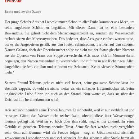
Erster Akt:
Erste und zweite Szene
Der junge Schäfer Acis hat Liebeskummer. Schon in aller Frühe kommt er ans Meer, um
seine angebetete Schöne zu begrüßen. Mit dieser Dame hat es eine besondere
Bewandtnis. Sie gehört nicht dem Menschengeschlecht an, sondern die Wissenschaft
rechnet sie zu den Meeresnymphen. Das bedeutet, dass Acis ganz einfach warten muss,
bis es der Angebeteten gefällt, aus den Fluten aufzutauchen. Sie hört auf den schönen
Namen Galatea, doch der Opernbesucher sollte sie nicht mit der Statue gleichen Namens
aus der Operette von Franz von Suppé verwechseln. Acis muss sich im Moment damit
begnügen, den Namen tausendmal zu wiederholen und ruft ihn in alle Richtungen. Allzu
lange blieb sie fern von ihm und er brennt vor Sehnsucht. Kennt sie seine Stimme nicht
mehr?
h
Seinem Freund Telemus geht es nicht viel besser, seine grausame Schöne lässt ihn
ebenfalls zappeln, obwohl sie nichts weiter als ein einfaches Hirtenmädchen ist. Seine
unglückliche Liebe führte ihn auch an den Strand. Nun wartet er, dass sie über den
Deich zu ihm herunterkommen wird.
Acis schluckt heimlich seine Tränen hinunter. Er ist betrübt, weil er nur sterblich ist und
er seiner Göttin das Wasser nicht reichen kann, obwohl diese über Wassermangel
niemals geklagt hat. Weil sie so hoch über ihm steht, wagt er nur zitternd, ihr seine
Gefühle zu gestehen. Telemus spendet Trost. Seine Seufzer werden nicht vergeblich
sein, denn auf Kummer wird die Freude folgen – sagt er. Göttinnen sind nicht die
schwierigsten Liebhaberinnen und viel schneller für das schönste aller Spiele bereit als