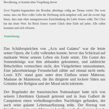
Bewährung, er kommt ohne Vergeltung davon
Zwei Najaden begutachten das Resultat, allerdings völlig am Thema vorbei. Die erste
meint, dass ein Herz voller Liebe die Hoffnung nicht aufgeben soll, und die zweite fügt
hinzu, dass man ohne unangemessene Zurückhaltung der Liebe frönen sollte. Der Chor
hat das letzte Wort. Im Reich Amors wartet Glück ohne Ende auf jeden. Alle sollen
kommen und sich erfreuen.
Anmerkung:
Das Schäferspielchen von „Acis und Galatea“ war die letzte
seiner Opern, die Lully vollenden konnte, bevor das Schicksal auf
markante Weise seinem Leben ein Ende setzte. Die Gunst des
Sonnenkönigs war ihm abhanden gekommen, und zahlreiche
Bittschriften vermochten nicht, den Vielgeliebten umzustimmen.
Eine jahrzehntelange Freundschaft zählte auf einmal nicht mehr.
Louis XIV. stand ganz unter dem Einfluss seiner Mätresse,
Madame de Maintenon, die ihn dirigierte und lockere Sitten aus
Gründen der Religion und der Moral nicht tolerierte.
Der Begründer der französischen Nationaloper hatte sich von
seinem Librettisten Quinault getrennt und in Jean Galbert de
Campistron einen verheißungsvollen Nachfolger gefunden, der
auch seine galante Lebensauffassung teilte. Der Herzog von