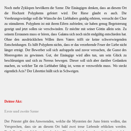
Noch mehr Zyklopen bevölkern die Szene. Die Einäugigen denken, dass an diesem Ort
die Hochzeit Polyphems gefeiert wird. Der Riese glaubt es auch. Die
Verehrungswürdige soll die Wünsche des Liebhabers gnädig erhören, versucht der Chor
zu stimulieren. Polyphem ist mit ihrem Eifern zufrieden; sie haben genug Begeisterung
gezeigt und jetzt sollen sie verschwinden. Er möchte mit seiner Göttin allein sein. Zu
seinem Erstaunen muss er hören, dass Galatea sich noch nicht endgültig entschieden hat.
Ohne den ausdrücklichen Willen ihres Vaters trifft sie keine schwerwiegenden
Entscheidungen. Es hilft Polyphem nichts, dass er das verzehrende Feuer der Liebe nicht
länger erträgt. Der Bewerber soll sich aufrappeln und zuvor versuchen, die Gunst des
Meeresgottes zu gewinnen. Gut, der Einäugige wird alles tun, um sein Glück zu
beschleunigen und sich zu Nereus bewegen. Dieser soll sich aber darüber Gedanken
machen, zu welcher Tat ein Liebhaber fähig ist, wenn er verzweifeln muss. Wo steckt
eigentlich Acis? Der Librettist hüllt sich in Schweigen.
Dritter Akt:
Erste und zweite Szene
Der Priester gibt den Anwesenden, welche die Mysterien der Juno feiern wollen, das
Versprechen, dass sie an diesem Ort bald zwei treue Liebende erblicken werden.