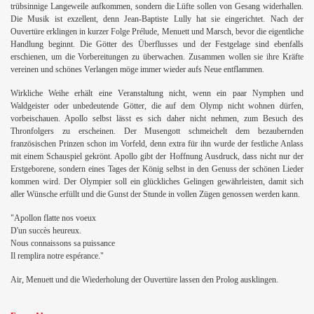
trübsinnige Langeweile aufkommen, sondern die Lüfte sollen von Gesang widerhallen.
Die Musik ist exzellent, denn Jean-Baptiste Lully hat sie eingerichtet. Nach der
Ouvertüre erklingen in kurzer Folge Prélude, Menuett und Marsch, bevor die eigentliche
Handlung beginnt. Die Götter des Überflusses und der Festgelage sind ebenfalls
erschienen, um die Vorbereitungen zu überwachen. Zusammen wollen sie ihre Kräfte
vereinen und schönes Verlangen möge immer wieder aufs Neue entflammen.
Wirkliche Weihe erhält eine Veranstaltung nicht, wenn ein paar Nymphen und
Waldgeister oder unbedeutende Götter, die auf dem Olymp nicht wohnen dürfen,
vorbeischauen. Apollo selbst lässt es sich daher nicht nehmen, zum Besuch des
Thronfolgers zu erscheinen. Der Musengott schmeichelt dem bezaubernden
französischen Prinzen schon im Vorfeld, denn extra für ihn wurde der festliche Anlass
mit einem Schauspiel gekrönt. Apollo gibt der Hoffnung Ausdruck, dass nicht nur der
Erstgeborene, sondern eines Tages der König selbst in den Genuss der schönen Lieder
kommen wird. Der Olympier soll ein glückliches Gelingen gewährleisten, damit sich
aller Wünsche erfüllt und die Gunst der Stunde in vollen Zügen genossen werden kann.
"Apollon flatte nos voeux
D'un succès heureux.
Nous connaissons sa puissance
Il remplira notre espérance."
Air, Menuett und die Wiederholung der Ouvertüre lassen den Prolog ausklingen.