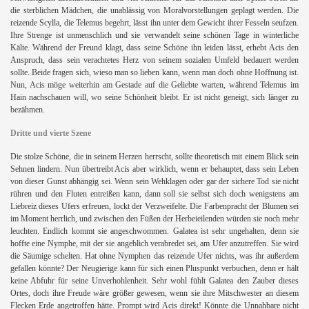
die sterblichen Mädchen, die unablässig von Moralvorstellungen geplagt werden. Die
reizende Scylla, die Telemus begehrt, lässt ihn unter dem Gewicht ihrer Fesseln seufzen.
Ihre Strenge ist unmenschlich und sie verwandelt seine schönen Tage in winterliche
Kälte. Während der Freund klagt, dass seine Schöne ihn leiden lässt, erhebt Acis den
Anspruch, dass sein verachtetes Herz von seinem sozialen Umfeld bedauert werden
sollte. Beide fragen sich, wieso man so lieben kann, wenn man doch ohne Hoffnung ist.
Nun, Acis möge weiterhin am Gestade auf die Geliebte warten, während Telemus im
Hain nachschauen will, wo seine Schönheit bleibt. Er ist nicht geneigt, sich länger zu
bezähmen.
Dritte und vierte Szene
Die stolze Schöne, die in seinem Herzen herrscht, sollte theoretisch mit einem Blick sein
Sehnen lindern. Nun übertreibt Acis aber wirklich, wenn er behauptet, dass sein Leben
von dieser Gunst abhängig sei. Wenn sein Wehklagen oder gar der sichere Tod sie nicht
rühren und den Fluten entreißen kann, dann soll sie selbst sich doch wenigstens am
Liebreiz dieses Ufers erfreuen, lockt der Verzweifelte. Die Farbenpracht der Blumen sei
im Moment herrlich, und zwischen den Füßen der Herbeieilenden würden sie noch mehr
leuchten. Endlich kommt sie angeschwommen. Galatea ist sehr ungehalten, denn sie
hoffte eine Nymphe, mit der sie angeblich verabredet sei, am Ufer anzutreffen. Sie wird
die Säumige schelten. Hat ohne Nymphen das reizende Ufer nichts, was ihr außerdem
gefallen könnte?
Der Neugierige kann für sich einen Pluspunkt verbuchen, denn er hält
keine Abfuhr für seine Unverhohlenheit. Sehr wohl fühlt Galatea den Zauber dieses
Ortes, doch ihre Freude wäre größer gewesen, wenn sie ihre Mitschwester an diesem
Flecken Erde angetroffen hätte. Prompt wird Acis direkt! Könnte die Unnahbare nicht