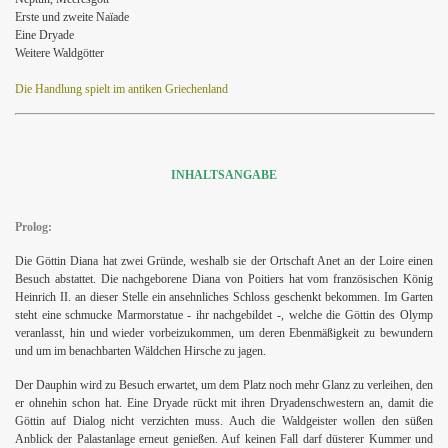
Erste und zweite Naïade
Eine Dryade
Weitere Waldgötter
Die Handlung spielt im antiken Griechenland
INHALTSANGABE
Prolog:
Die Göttin Diana hat zwei Gründe, weshalb sie der Ortschaft Anet an der Loire einen
Besuch abstattet. Die nachgeborene Diana von Poitiers hat vom französischen König
Heinrich II. an dieser Stelle ein ansehnliches Schloss geschenkt bekommen. Im Garten
steht eine schmucke Marmorstatue - ihr nachgebildet -, welche die Göttin des Olymp
veranlasst, hin und wieder vorbeizukommen, um deren Ebenmäßigkeit zu bewundern
und um im benachbarten Wäldchen Hirsche zu jagen.
Der Dauphin wird zu Besuch erwartet, um dem Platz noch mehr Glanz zu verleihen, den
er ohnehin schon hat. Eine Dryade rückt mit ihren Dryadenschwestern an, damit die
Göttin auf Dialog nicht verzichten muss. Auch die Waldgeister wollen den süßen
Anblick der Palastanlage erneut genießen. Auf keinen Fall darf düsterer Kummer und