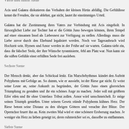
Vierte und fünfte Szene
Acis und Galatea diskutieren das Verhalten der kleinen Hirtin abfällig. Die Gefühllose
kennt die Freuden, die sie ablehnt, gar nicht, lautet ihr einstimmiges Urteil.
Galatea hat die Zustimmung ihres Vaters zur Verbindung mit Acis eingeholt. In
fürsorglicher Liebe zur Tochter hat er die Göttin Juno bewegen können, ihren Tempel
auf einer einsamen Insel als Liebesnest zur Verfügung zu stellen. Allerdings muss die
Liebe zuvor durch den Ehebund legalisiert werden. Noch vor Tagesanbruch wird
Hochzeit sein. Hymen und Amor werden in der Frühe auf sie warten. Galatea sieht ein,
dass ihr falscher Stolz, der ihre Wünsche tyrannisierte, fehl am Platz war. Nun kann sie
die süßen Gefühle einer erfüllten Seele frei ausleben.
Sechste Szene
Der Mensch denkt, aber das Schicksal lenkt. Ein Marschrhythmus kündet den Auftritt
Polyphems mit Gefolge an. So dumm, wie er aussieht, ist der Riese gar nicht. Er weist
seine Leute an, seine Ankunft zu begründen, der Göttin Juno einen glorreichen
Triumphzug zu gestalten und ihr ein schönes Auge zu machen. Jeder soll mit größtem
Eifer eilen und ihr ohne Unterlass Tribut zollen. Amor wird umschmeichelt. Er möge
seinen Triumph genießen. Unter seinem Gesetz stünde Polyphems kühnes Herz. Der
Riese betont seine Distanz zu den übrigen Göttern und verachte ihre Blitze. Der
Opernchor feuert ihn an. Kein zweites Mal wird er eine schönere Eroberung machen. Je
weniger ein Herz zu lieben geneigt ist, desto ruhmreicher sei es, dasselbe zu entflammen.
Siebte Szene