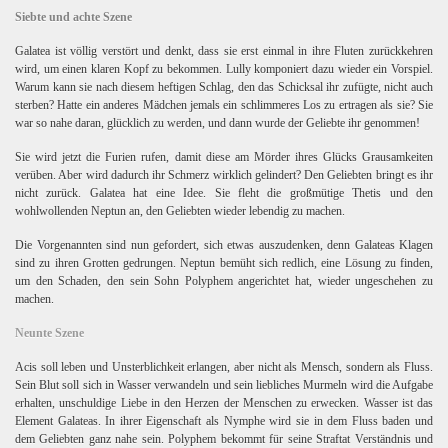
Siebte und achte Szene
Galatea ist völlig verstört und denkt, dass sie erst einmal in ihre Fluten zurückkehren
wird, um einen klaren Kopf zu bekommen. Lully komponiert dazu wieder ein Vorspiel.
Warum kann sie nach diesem heftigen Schlag, den das Schicksal ihr zufügte, nicht auch
sterben? Hatte ein anderes Mädchen jemals ein schlimmeres Los zu ertragen als sie? Sie
war so nahe daran, glücklich zu werden, und dann wurde der Geliebte ihr genommen!
Sie wird jetzt die Furien rufen, damit diese am Mörder ihres Glücks Grausamkeiten
verüben. Aber wird dadurch ihr Schmerz wirklich gelindert? Den Geliebten bringt es ihr
nicht zurück. Galatea hat eine Idee. Sie fleht die großmütige Thetis und den
wohlwollenden Neptun an, den Geliebten wieder lebendig zu machen.
Die Vorgenannten sind nun gefordert, sich etwas auszudenken, denn Galateas Klagen
sind zu ihren Grotten gedrungen. Neptun bemüht sich redlich, eine Lösung zu finden,
um den Schaden, den sein Sohn Polyphem angerichtet hat, wieder ungeschehen zu
machen.
Neunte Szene
Acis soll leben und Unsterblichkeit erlangen, aber nicht als Mensch, sondern als Fluss.
Sein Blut soll sich in Wasser verwandeln und sein liebliches Murmeln wird die Aufgabe
erhalten, unschuldige Liebe in den Herzen der Menschen zu erwecken. Wasser ist das
Element Galateas. In ihrer Eigenschaft als Nymphe wird sie in dem Fluss baden und
dem Geliebten ganz nahe sein. Polyphem bekommt für seine Straftat Verständnis und