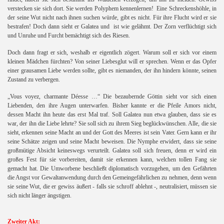
verstecken sie sich dort. Sie werden Polyphem kennenlernen!
Eine Schreckenshöhle, in
der seine Wut nicht nach ihnen suchen würde, gibt es nicht. Für ihre Flucht wird er sie
bestrafen! Doch dann sieht er Galatea und ist wie gelähmt. Der Zorn verflüchtigt sich
und Unruhe und Furcht bemächtigt sich des Riesen.
Doch dann fragt er sich, weshalb er eigentlich zögert. Warum soll er sich vor einem
kleinen Mädchen fürchten? Von seiner Liebesglut will er sprechen. Wenn er das Opfer
einer grausamen Liebe werden sollte, gibt es niemanden, der ihn hindern könnte, seinen
Zustand zu verbergen.
„Vous voyez, charmante Déesse …“
Die bezaubernde Göttin sieht vor sich einen
Liebenden, den ihre Augen unterwarfen. Bisher kannte er die Pfeile Amors nicht,
dessen Macht ihn heute das erst Mal traf. Soll Galatea nun etwa glauben, dass sie es
war, der ihn die Liebe lehrte? Sie soll sich zu ihrem Sieg beglückwünschen. Alle, die sie
sieht, erkennen seine Macht an und der Gott des Meeres ist sein Vater. Gern kann er ihr
seine Schätze zeigen und seine Macht beweisen. Die Nymphe erwidert, dass sie seine
großmütige Absicht keineswegs verurteilt. Galatea soll sich freuen, denn er wird ein
großes Fest für sie vorbereiten, damit sie erkennen kann, welchen tollen Fang sie
gemacht hat. Die Umworbene beschließt diplomatisch vorzugehen, um den Gefährten
die Angst vor Gewaltanwendung durch den Gemeingefährlichen zu nehmen, denn wenn
sie seine Wut, die er gewiss äußert - falls sie schroff ablehnt -, neutralisiert, müssen sie
sich nicht länger ängstigen.
Zweiter Akt: