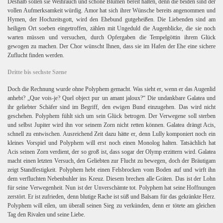
Deshalb sollen sie Weihrauch und schöne Blumen bereit halten, denn die beiden sind der
vollen Aufmerksamkeit würdig. Amor hat sich ihrer Wünsche bereits angenommen und
Hymen, der Hochzeitsgott, wird den Ehebund gutgeheißen. Die Liebenden sind am
heiligen Ort soeben eingetroffen, zählen mit Ungeduld die Augenblicke, die sie noch
warten müssen und versuchen, durch Opfergaben die Tempelgöttin ihrem Glück
gewogen zu machen. Der Chor wünscht Ihnen, dass sie im Hafen der Ehe eine sichere
Zuflucht finden werden.
Dritte bis sechste Szene
Doch die Rechnung wurde ohne Polyphem gemacht. Was sieht er, wenn er das Augenlid
anhebt?
„Que vois-je? Quel object pur un amant jaloux?“ Die undankbare Galatea und
ihr geliebter Schäfer sind im Begriff, den ewigen Bund einzugehen.
Das wird nicht
geschehen. Polyphem fühlt sich um sein Glück betrogen. Der Verwegene soll sterben
und selbst Jupiter wird ihn vor seinem Zorn nicht retten können. Galatea drängt Acis,
schnell zu entwischen. Ausreichend Zeit dazu hätte er, denn Lully komponiert noch ein
kleines Vorspiel und Polyphem will erst noch einen Monolog halten. Tatsächlich hat
Acis seinen Zorn verdient, der so groß ist, dass sogar der Olymp erzittern wird. Galatea
macht einen letzten Versuch, den Geliebten zur Flucht zu bewegen, doch der Bräutigam
zeigt Standfestigkeit. Polyphem hebt einen Felsbrocken vom Boden auf und wirft ihn
dem verfluchten Nebenbuhler ins Kreuz. Diesem brechen alle Gräten. Das ist der Lohn
für seine Verwegenheit. Nun ist der Unverschämte tot. Polyphem hat seine Hoffnungen
zerstört. Er ist zufrieden, denn blutige Rache ist süß und Balsam für das gekränkte Herz.
Polyphem will eilen, um überall seinen Sieg zu verkünden, denn er tötete am gleichen
Tag den Rivalen und seine Liebe.