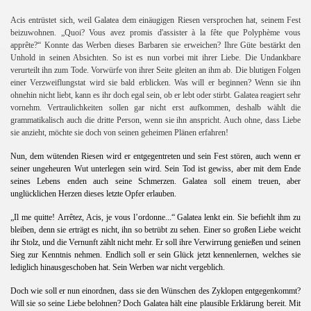
Acis entrüstet sich, weil Galatea dem einäugigen Riesen versprochen hat, seinem Fest
beizuwohnen.
„Quoi? Vous avez promis d'assister à la fête que Polyphème vous
apprête?“
Konnte das Werben dieses Barbaren sie erweichen? Ihre Güte bestärkt den
Unhold in seinen Absichten. So ist es nun vorbei mit ihrer Liebe. Die Undankbare
verurteilt ihn zum Tode. Vorwürfe von ihrer Seite gleiten an ihm ab. Die blutigen Folgen
einer Verzweiflungstat wird sie bald erblicken. Was will er beginnen? Wenn sie ihn
ohnehin nicht liebt, kann es ihr doch egal sein, ob er lebt oder stirbt. Galatea reagiert sehr
vornehm. Vertraulichkeiten sollen gar nicht erst aufkommen, deshalb wählt die
grammatikalisch auch die dritte Person, wenn sie ihn anspricht. Auch ohne, dass Liebe
sie anzieht, möchte sie doch von seinen geheimen Plänen erfahren!
Nun, dem wütenden Riesen wird er entgegentreten und sein Fest stören, auch wenn er
seiner ungeheuren Wut unterlegen sein wird. Sein Tod ist gewiss, aber mit dem Ende
seines Lebens enden auch seine Schmerzen. Galatea soll einem treuen, aber
unglücklichen Herzen dieses letzte Opfer erlauben.
„Il me quitte!
Arrêtez, Acis, je vous l’ordonne...“
Galatea lenkt ein. Sie befiehlt ihm zu
bleiben, denn sie erträgt es nicht, ihn so betrübt zu sehen. Einer so großen Liebe weicht
ihr Stolz, und die Vernunft zählt nicht mehr. Er soll ihre Verwirrung genießen und seinen
Sieg zur Kenntnis nehmen. Endlich soll er sein Glück jetzt kennenlernen, welches sie
lediglich hinausgeschoben hat. Sein Werben war nicht vergeblich.
Doch wie soll er nun einordnen, dass sie den Wünschen des Zyklopen entgegenkommt?
Will sie so seine Liebe belohnen? Doch Galatea hält eine plausible Erklärung bereit. Mit