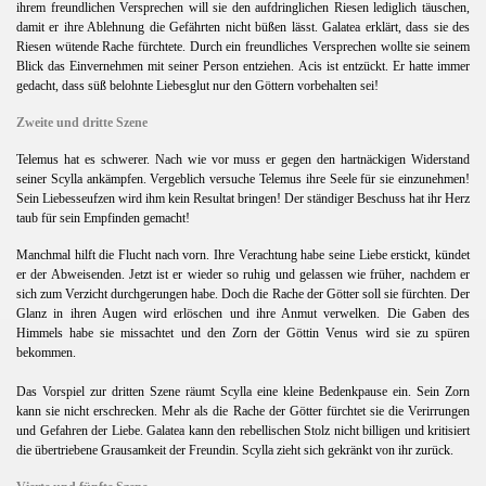
ihrem freundlichen Versprechen will sie den aufdringlichen Riesen lediglich täuschen,
damit er ihre Ablehnung die Gefährten nicht büßen lässt. Galatea erklärt, dass sie des
Riesen wütende Rache fürchtete. Durch ein freundliches Versprechen wollte sie seinem
Blick das Einvernehmen mit seiner Person entziehen. Acis ist entzückt. Er hatte immer
gedacht, dass süß belohnte Liebesglut nur den Göttern vorbehalten sei!
Zweite und dritte Szene
Telemus hat es schwerer. Nach wie vor muss er gegen den hartnäckigen Widerstand
seiner Scylla ankämpfen. Vergeblich versuche Telemus ihre Seele für sie einzunehmen!
Sein Liebesseufzen wird ihm kein Resultat bringen! Der ständiger Beschuss hat ihr Herz
taub für sein Empfinden gemacht!
Manchmal hilft die Flucht nach vorn. Ihre Verachtung habe seine Liebe erstickt, kündet
er der Abweisenden. Jetzt ist er wieder so ruhig und gelassen wie früher, nachdem er
sich zum Verzicht durchgerungen habe. Doch die Rache der Götter soll sie fürchten. Der
Glanz in ihren Augen wird erlöschen und ihre Anmut verwelken. Die Gaben des
Himmels habe sie missachtet und den Zorn der Göttin Venus wird sie zu spüren
bekommen.
Das Vorspiel zur dritten Szene räumt Scylla eine kleine Bedenkpause ein. Sein Zorn
kann sie nicht erschrecken. Mehr als die Rache der Götter fürchtet sie die Verirrungen
und Gefahren der Liebe. Galatea kann den rebellischen Stolz nicht billigen und kritisiert
die übertriebene Grausamkeit der Freundin. Scylla zieht sich gekränkt von ihr zurück.