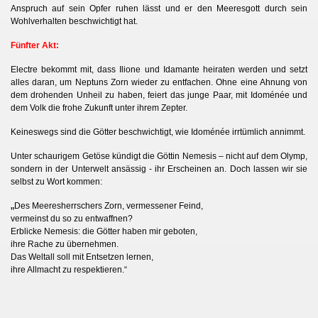
Anspruch auf sein Opfer ruhen lässt und er den Meeresgott durch sein
Wohlverhalten beschwichtigt hat.
Fünfter Akt:
Electre bekommt mit, dass Ilione und Idamante heiraten werden und setzt
alles daran, um Neptuns Zorn wieder zu entfachen. Ohne eine Ahnung von
dem drohenden Unheil zu haben, feiert das junge Paar, mit Idoménée und
dem Volk die frohe Zukunft unter ihrem Zepter.
Keineswegs sind die Götter beschwichtigt, wie Idoménée irrtümlich annimmt.
Unter schaurigem Getöse kündigt die Göttin Nemesis – nicht auf dem Olymp,
sondern in der Unterwelt ansässig - ihr Erscheinen an. Doch lassen wir sie
selbst zu Wort kommen:
„
Des Meeresherrschers Zorn, vermessener Feind,
vermeinst du so zu entwaffnen?
Erblicke Nemesis: die Götter haben mir geboten,
ihre Rache zu übernehmen.
Das Weltall soll mit Entsetzen lernen,
ihre Allmacht zu respektieren.“