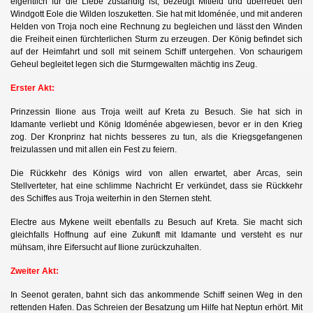
eigentlich für die Liebe
zuständig ist, bezeugt Mitleid und überredet den
Windgott Eole die Wilden loszuketten. Sie hat mit Idoménée, und mit anderen
Helden von Troja noch eine Rechnung zu begleichen und lässt den Winden
die Freiheit einen fürchterlichen Sturm zu erzeugen. Der König befindet sich
auf der Heimfahrt und soll mit seinem Schiff untergehen. Von schaurigem
Geheul begleitet legen sich die Sturmgewalten mächtig ins Zeug.
Erster Akt:
Prinzessin Ilione aus Troja weilt auf Kreta zu Besuch. Sie hat sich in
Idamante verliebt und König Idoménée abgewiesen, bevor er in den Krieg
zog. Der Kronprinz hat nichts besseres zu tun, als die Kriegsgefangenen
freizulassen und mit allen ein Fest zu feiern.
Die Rückkehr des Königs wird von allen erwartet, aber Arcas, sein
Stellverteter, hat eine schlimme Nachricht Er verkündet, dass sie Rückkehr
des Schiffes aus Troja weiterhin in den Sternen steht.
Electre aus Mykene weilt ebenfalls zu Besuch auf Kreta. Sie macht sich
gleichfalls Hoffnung auf eine Zukunft mit Idamante und versteht es nur
mühsam, ihre Eifersucht auf Ilione zurückzuhalten.
Zweiter Akt:
In Seenot geraten, bahnt sich das ankommende Schiff seinen Weg in den
rettenden Hafen. Das Schreien der Besatzung um Hilfe hat Neptun erhört. Mit