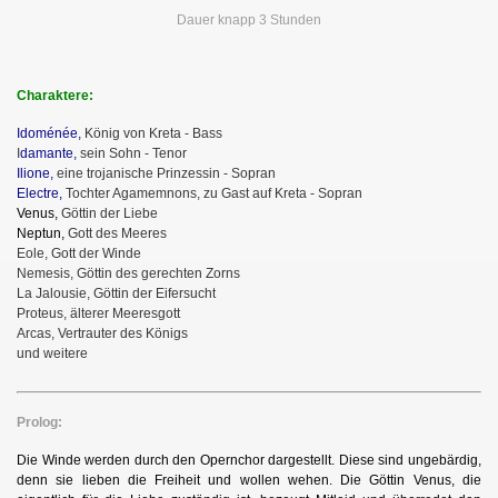
Dauer knapp 3 Stunden
Charaktere:
Idoménée,
König von Kreta - Bass
I
damante,
sein Sohn - Tenor
Ilione,
eine trojanische Prinzessin - Sopran
Electre,
Tochter Agamemnons, zu Gast auf Kreta - Sopran
Venus,
Göttin der Liebe
Neptun,
Gott des Meeres
Eole, Gott der Winde
Nemesis, Göttin des gerechten Zorns
La Jalousie, Göttin der Eifersucht
Proteus, älterer Meeresgott
Arcas, Vertrauter des Königs
und weitere
Prolog:
Die Winde werden durch den Opernchor dargestellt. Diese sind ungebärdig,
denn sie lieben die Freiheit und wollen wehen. Die Göttin Venus, die