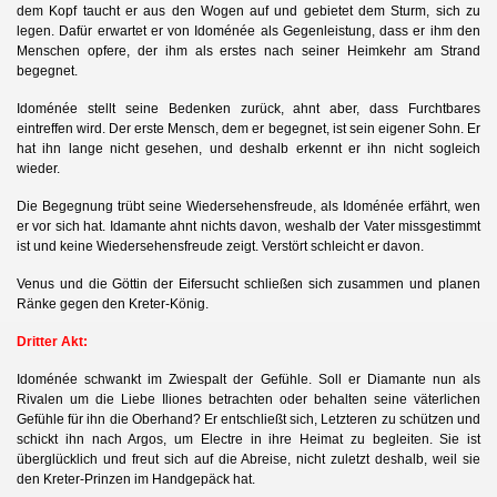
dem Kopf taucht er aus den Wogen auf und gebietet dem Sturm, sich zu
legen. Dafür erwartet er von Idoménée als Gegenleistung, dass er ihm den
Menschen opfere, der ihm als erstes nach seiner Heimkehr am Strand
begegnet.
Idoménée stellt seine Bedenken zurück, ahnt aber, dass Furchtbares
eintreffen wird. Der erste Mensch, dem er begegnet, ist sein eigener Sohn. Er
hat ihn lange nicht gesehen, und deshalb erkennt er ihn nicht sogleich
wieder.
Die Begegnung trübt seine Wiedersehensfreude, als Idoménée erfährt, wen
er vor sich hat. Idamante ahnt nichts davon, weshalb der Vater missgestimmt
ist und keine Wiedersehensfreude zeigt. Verstört schleicht er davon.
Venus und die Göttin der Eifersucht schließen sich zusammen und planen
Ränke gegen den Kreter-König.
Dritter Akt:
Idoménée schwankt im Zwiespalt der Gefühle. Soll er Diamante nun als
Rivalen um die Liebe Iliones betrachten
oder behalten seine väterlichen
Gefühle für ihn die Oberhand? Er entschließt sich, Letzteren zu schützen und
schickt ihn nach Argos, um Electre in ihre Heimat zu begleiten. Sie ist
überglücklich und freut sich auf die Abreise, nicht zuletzt deshalb, weil sie
den Kreter-Prinzen im Handgepäck hat.