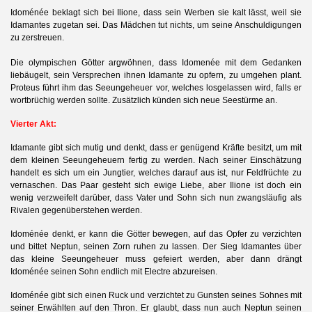
Idoménée beklagt sich bei Ilione, dass sein Werben sie kalt lässt, weil sie
Idamantes zugetan sei. Das Mädchen tut nichts, um seine Anschuldigungen
zu zerstreuen.
Die olympischen Götter argwöhnen, dass Idomenée mit dem Gedanken
liebäugelt, sein Versprechen ihnen Idamante zu opfern, zu umgehen
plant.
Proteus führt ihm das Seeungeheuer vor, welches losgelassen wird, falls er
wortbrüchig werden sollte. Zusätzlich künden sich neue Seestürme an.
Vierter Akt:
Idamante gibt sich mutig und denkt, dass er genügend Kräfte besitzt, um mit
dem kleinen Seeungeheuern fertig zu werden. Nach seiner Einschätzung
handelt es sich um ein Jungtier, welches darauf aus ist, nur Feldfrüchte zu
h
vernaschen. Das Paar gesteht sich ewige Liebe, aber Ilione ist doch ein
wenig verzweifelt darüber, dass Vater und Sohn sich nun zwangsläufig als
Rivalen gegenüberstehen werden.
Idoménée denkt, er kann die Götter bewegen, auf das Opfer zu verzichten
und bittet Neptun, seinen Zorn ruhen zu lassen. Der Sieg Idamantes über
das kleine Seeungeheuer muss gefeiert werden, aber dann drängt
Idoménée seinen Sohn endlich mit Electre abzureisen.
Idoménée gibt sich einen Ruck und verzichtet zu Gunsten seines Sohnes mit
seiner Erwählten auf den Thron. Er glaubt, dass nun auch Neptun seinen