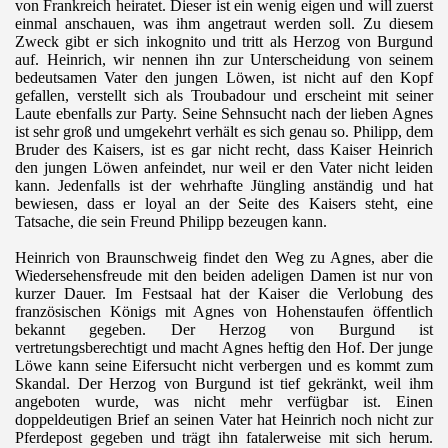
von Frankreich heiratet. Dieser ist ein wenig eigen und will zuerst
einmal anschauen, was ihm angetraut werden soll. Zu diesem
Zweck gibt er sich inkognito und tritt als Herzog von Burgund
auf. Heinrich, wir nennen ihn zur Unterscheidung von seinem
bedeutsamen Vater den jungen Löwen, ist nicht auf den Kopf
gefallen, verstellt sich als Troubadour und erscheint mit seiner
Laute ebenfalls zur Party. Seine Sehnsucht nach der lieben Agnes
ist sehr groß und umgekehrt verhält es sich genau so. Philipp, dem
Bruder des Kaisers, ist es gar nicht recht, dass Kaiser Heinrich
den jungen Löwen anfeindet, nur weil er den Vater nicht leiden
kann. Jedenfalls ist der wehrhafte Jüngling anständig und hat
bewiesen, dass er loyal an der Seite des Kaisers steht, eine
Tatsache, die sein Freund Philipp bezeugen kann.
Heinrich von Braunschweig findet den Weg zu Agnes, aber die
Wiedersehensfreude mit den beiden adeligen Damen ist nur von
kurzer Dauer. Im Festsaal hat der Kaiser die Verlobung des
französischen Königs mit Agnes von Hohenstaufen öffentlich
bekannt gegeben. Der Herzog von Burgund ist
vertretungsberechtigt und macht Agnes heftig den Hof. Der junge
Löwe kann seine Eifersucht nicht verbergen und es kommt zum
Skandal. Der Herzog von Burgund ist tief gekränkt, weil ihm
angeboten wurde, was nicht mehr verfügbar ist. Einen
doppeldeutigen Brief an seinen Vater hat Heinrich noch nicht zur
Pferdepost gegeben und trägt ihn fatalerweise mit sich herum.