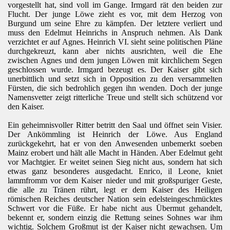
vorgestellt hat, sind voll im Gange. Irmgard rät den beiden zur
Flucht. Der junge Löwe zieht es vor, mit dem Herzog von
Burgund um seine Ehre zu kämpfen. Der letztere verliert und
muss den Edelmut Heinrichs in Anspruch nehmen. Als Dank
verzichtet er auf Agnes. Heinrich VI. sieht seine politischen Pläne
durchgekreuzt, kann aber nichts ausrichten, weil die Ehe
zwischen Agnes und dem jungen Löwen mit kirchlichem Segen
geschlossen wurde. Irmgard bezeugt es. Der Kaiser gibt sich
unerbittlich und setzt sich in Opposition zu den versammelten
Fürsten, die sich bedrohlich gegen ihn wenden. Doch der junge
Namensvetter zeigt ritterliche Treue und stellt sich schützend vor
den Kaiser.
Ein geheimnisvoller Ritter betritt den Saal und öffnet sein Visier.
Der Ankömmling ist Heinrich der Löwe. Aus England
zurückgekehrt, hat er von den Anwesenden unbemerkt soeben
Mainz erobert und hält alle Macht in Händen. Aber Edelmut geht
vor Machtgier. Er weitet seinen Sieg nicht aus, sondern hat sich
etwas ganz besonderes ausgedacht. Enrico, il Leone, kniet
lammfromm vor dem Kaiser nieder und mit großspuriger Geste,
die alle zu Tränen rührt, legt er dem Kaiser des Heiligen
römischen Reiches deutscher Nation sein edelsteingeschmücktes
Schwert vor die Füße. Er habe nicht aus Übermut gehandelt,
bekennt er, sondern einzig die Rettung seines Sohnes war ihm
wichtig. Solchem Großmut ist der Kaiser nicht gewachsen. Um