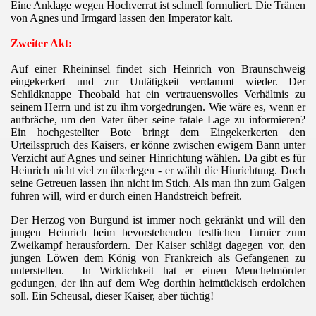
Eine Anklage wegen Hochverrat ist schnell formuliert. Die Tränen
von Agnes und Irmgard lassen den Imperator kalt.
Zweiter Akt:
Auf einer Rheininsel findet sich Heinrich von Braunschweig
eingekerkert und zur Untätigkeit verdammt wieder. Der
Schildknappe Theobald hat ein vertrauensvolles Verhältnis zu
seinem Herrn und ist zu ihm vorgedrungen. Wie wäre es, wenn er
aufbräche, um den Vater über seine fatale Lage zu informieren?
Ein hochgestellter Bote bringt dem Eingekerkerten den
Urteilsspruch des Kaisers, er könne zwischen ewigem Bann unter
Verzicht auf Agnes und seiner Hinrichtung wählen. Da gibt es für
Heinrich nicht viel zu überlegen - er wählt die Hinrichtung. Doch
seine Getreuen lassen ihn nicht im Stich. Als man ihn zum Galgen
h
führen will, wird er durch einen Handstreich befreit.
Der Herzog von Burgund ist immer noch gekränkt und will den
jungen Heinrich beim bevorstehenden festlichen Turnier zum
Zweikampf herausfordern. Der Kaiser schlägt dagegen vor, den
jungen Löwen dem König von Frankreich als Gefangenen zu
unterstellen.
In Wirklichkeit hat er einen Meuchelmörder
gedungen, der ihn auf dem Weg dorthin heimtückisch erdolchen
soll. Ein Scheusal, dieser Kaiser, aber tüchtig!