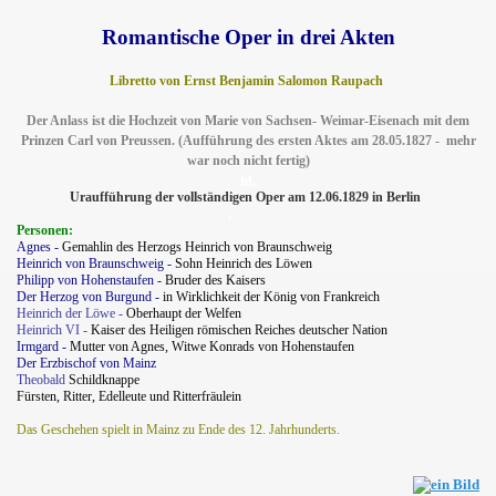
Romantische Oper in drei Akten
Libretto von Ernst Benjamin Salomon Raupach
Der Anlass ist die Hochzeit von Marie von Sachsen- Weimar-Eisenach mit dem
Prinzen Carl von Preussen. (Aufführung des ersten Aktes am 28.05.1827 - mehr
war noch nicht fer
tig)
fd,
Uraufführung der vollständigen Oper am 12.06.1829 in Berlin
.
Personen:
Agnes -
Gemahlin des Herzogs Heinrich von Braunschweig
Heinrich von Braunschweig -
Sohn Heinrich des Löwen
Philipp von Hohenstaufen -
Bruder des Kaisers
Der Herzog von Burgund -
in Wirklichkeit der König von Frankreich
Heinrich der Löwe -
Oberhaupt der Welfen
Heinrich VI -
Kaiser des Heiligen römischen Reiches deutscher Nation
Irmgard
-
Mutter von Agnes, Witwe Konrads von Hohenstaufen
Der Erzbischof von Mainz
Theobald
Schildknappe
Fürsten, Ritter, Edelleute und Ritterfräulein
Das Geschehen spielt in Mainz zu Ende des 12. Jahrhunderts.