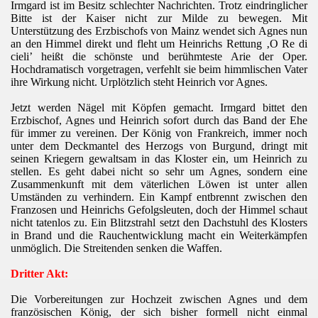
Irmgard ist im Besitz schlechter Nachrichten. Trotz eindringlicher
Bitte ist der Kaiser nicht zur Milde zu bewegen. Mit
Unterstützung des Erzbischofs von Mainz wendet sich Agnes nun
an den Himmel direkt und fleht um Heinrichs Rettung ‚O Re di
cieli’ heißt die schönste und berühmteste Arie der Oper.
Hochdramatisch vorgetragen, verfehlt sie beim himmlischen Vater
ihre Wirkung nicht. Urplötzlich steht Heinrich vor Agnes.
Jetzt werden Nägel mit Köpfen gemacht. Irmgard bittet den
Erzbischof, Agnes und Heinrich sofort durch das Band der Ehe
für immer zu vereinen. Der König von Frankreich, immer noch
unter dem Deckmantel des Herzogs von Burgund, dringt mit
seinen Kriegern gewaltsam in das Kloster ein, um Heinrich zu
stellen. Es geht dabei nicht so sehr um Agnes, sondern eine
Zusammenkunft mit dem väterlichen Löwen ist unter allen
Umständen zu verhindern. Ein Kampf entbrennt zwischen den
Franzosen und Heinrichs Gefolgsleuten, doch der Himmel schaut
nicht tatenlos zu. Ein Blitzstrahl setzt den Dachstuhl des Klosters
in Brand und die Rauchentwicklung macht ein Weiterkämpfen
unmöglich. Die Streitenden senken die Waffen.
Dritter Akt:
Die Vorbereitungen zur Hochzeit zwischen Agnes und dem
französischen König, der sich bisher formell nicht einmal