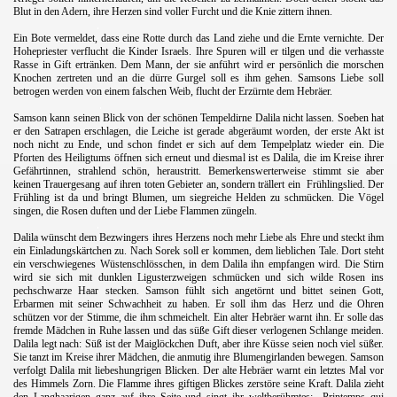
Blut in den Adern, ihre Herzen sind voller Furcht und die Knie zittern ihnen.
.
Ein Bote vermeldet, dass eine Rotte durch das Land ziehe und die Ernte vernichte. Der
Hohepriester verflucht die Kinder Israels. Ihre Spuren will er tilgen und die verhasste
Rasse in Gift ertränken. Dem Mann, der sie anführt wird er persönlich die morschen
Knochen zertreten und an die dürre Gurgel soll es ihm gehen. Samsons Liebe soll
betrogen werden von einem falschen Weib, flucht der Erzürnte dem Hebräer.
.
Samson kann seinen Blick von der schönen Tempeldirne Dalila nicht lassen. Soeben hat
er den Satrapen erschlagen, die Leiche ist gerade abgeräumt worden, der erste Akt ist
noch nicht zu Ende, und schon findet er sich auf dem Tempelplatz wieder ein. Die
Pforten des Heiligtums öffnen sich erneut und diesmal ist es Dalila, die im Kreise ihrer
Gefährtinnen, strahlend schön, heraustritt. Bemerkenswerterweise stimmt sie aber
keinen Trauergesang auf ihren toten Gebieter an, sondern trällert ein
Frühlingslied. Der
Frühling ist da und bringt Blumen, um siegreiche Helden zu schmücken. Die Vögel
singen, die Rosen duften und der Liebe Flammen züngeln.
.
Dalila wünscht dem Bezwingers ihres Herzens noch mehr Liebe als Ehre und steckt ihm
ein Einladungskärtchen zu. Nach Sorek soll er kommen, dem lieblichen Tale. Dort steht
ein verschwiegenes Wüstenschlösschen, in dem Dalila ihn empfangen wird. Die Stirn
wird sie sich mit dunklen Ligusterzweigen schmücken und sich wilde Rosen ins
pechschwarze Haar stecken. Samson fühlt sich angetörnt und bittet seinen Gott,
Erbarmen mit seiner Schwachheit zu haben. Er soll ihm das Herz und die Ohren
schützen vor der Stimme, die ihm schmeichelt. Ein alter Hebräer warnt ihn. Er solle das
fremde Mädchen in Ruhe lassen und das süße Gift dieser verlogenen Schlange meiden.
Dalila legt nach: Süß ist der Maiglöckchen Duft, aber ihre Küsse seien noch viel süßer.
Sie tanzt im Kreise ihrer Mädchen, die anmutig ihre Blumengirlanden bewegen. Samson
verfolgt Dalila mit liebeshungrigen Blicken. Der alte Hebräer warnt ein letztes Mal vor
des Himmels Zorn. Die Flamme ihres giftigen Blickes zerstöre seine Kraft. Dalila zieht
den Langhaarigen ganz auf ihre Seite und singt ihr weltberühmtes: „Printemps qui