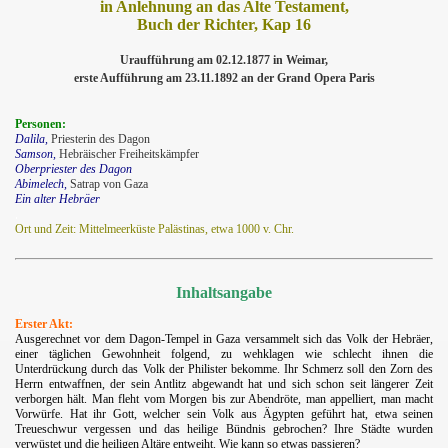
in Anlehnung an das Alte Testament,
Buch der Richter, Kap 16
Uraufführung am 02.12.1877 in Weimar,
erste Aufführung am 23.11.1892 an der Grand Opera Paris
Personen:
Dalila,
Priesterin des Dagon
Samson,
Hebräischer Freiheitskämpfer
Oberpriester des Dagon
Abimelech,
Satrap von Gaza
Ein alter Hebräer
.
Ort und Zeit: Mittelmeerküste Palästinas, etwa 1000 v. Chr.
Inhaltsangabe
.
Erster Akt:
Ausgerechnet vor dem Dagon-Tempel in Gaza versammelt sich das Volk der Hebräer,
einer täglichen Gewohnheit folgend, zu wehklagen wie schlecht ihnen die
Unterdrückung durch das Volk der Philister bekomme. Ihr Schmerz soll den Zorn des
Herrn entwaffnen, der sein Antlitz abgewandt hat und sich schon seit längerer Zeit
verborgen hält. Man fleht vom Morgen bis zur Abendröte, man appelliert, man macht
Vorwürfe. Hat ihr Gott, welcher sein Volk aus Ägypten geführt hat, etwa seinen
Treueschwur vergessen und das heilige Bündnis gebrochen? Ihre Städte wurden
verwüstet und die heiligen Altäre entweiht. Wie kann so etwas passieren?