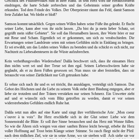
Geschick des Philistervolkes ruht in ihrer Hand. In sein Herz wird die Herausforderin
eindringen, die harte Schale zerbrechen und das Geheimnis seiner großen Kräfte
erkunden. Tod dem Feinde des Volkes. Der Oberpriester räumt das Feld, damit Samson
freie Zufahrt hat. Wo bleibt er bloß?
.
Samson kommt tatsächlich. Gegen seinen Willen haben seine Füße ihn gelenkt. Er flucht
seiner Liebe, kann aber von ihr nicht lassen. „Da bist du ja mein lieber Schatz, sei
gegrüßt mein süßer Gebieter“. Sie soll das Herumalbern lassen, ihre Worte höre er nur
mit Reue und Scham. Eigentlich sei er gekommen, um sich zu verabschieden. Die
Erwartungen seiner Landsleute seien mit seinen Gefühlen nicht in Einklang zu bringen.
Er sei erwählt, um das Leiden seines Volkes zu beenden und da schickt es sich nicht, zur
Nachtzeit zu Liebesabenteuern in die Wüste aufzubrechen.
.
Kein verheißungsvolles Wiedersehen! Dalila beschwert sich, dass ihr einsames Herz
ihm nichts wert sei und ihre Treue sei ihm egal. Seinen Liebesschwüren habe sie
geglaubt, als er zu ihren Füßen gesessen sei. Nun muss sie aber feststellen, dass sie
berauscht von seiner Zärtlichkeit nur Gift getrunken habe.
.
Er sehne sich nach ihr und es sei töricht, ihn anzuklagen, verteidigt sich Samson. Das
Gebot des Höchsten und die Liebe zu seinem Volk stehe ihrer Bindung entgegen, aber er
liebe sie trotzdem und ihre Tränen verstärken nur seinen Schmerz. Ein Unwetter zieht
auf und er wünscht sich vom Blitz getroffen zu werden, damit er vor seinen
widerstrebenden Gefühlen endlich Ruhe hat.
.
Dalila setzt nun alles auf eine Karte und singt ihre verführerische Arie: „Mon coeur
s’ouvre à ta voix“. Ihr Herz erschließe sich in der Glut seiner Liebe wie dem
Sonnenstrahl die Blüte. Er soll ihre Sinne berauschen und das Herz mit Wonne füllen.
So wie die Ähren sich wiegen von einer sanften Briese leicht bewegt, erbebe ihr Herz
voller Hoffnung auf Trost beim Klange seiner Stimme. So rasch fliegt nicht der Pfeil
nach dem tödlichen Ziel, wie sie in seine Arme, wo sie sterben will
Ach siehe sie vor