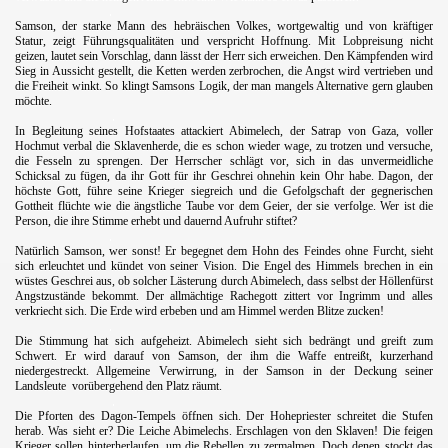
.
Samson, der starke Mann des hebräischen Volkes, wortgewaltig und von kräftiger
Statur, zeigt Führungsqualitäten und verspricht Hoffnung. Mit Lobpreisung nicht
geizen, lautet sein Vorschlag, dann lässt der Herr sich erweichen. Den Kämpfenden wird
Sieg in Aussicht gestellt, die Ketten werden zerbrochen, die Angst wird vertrieben und
die Freiheit winkt. So klingt Samsons Logik, der man mangels Alternative gern glauben
möchte.
.
In Begleitung seines Hofstaates attackiert Abimelech, der Satrap von Gaza, voller
Hochmut verbal die Sklavenherde, die es schon wieder wage, zu trotzen und versuche,
die Fesseln zu sprengen. Der Herrscher schlägt vor, sich in das unvermeidliche
Schicksal zu fügen, da ihr Gott für ihr Geschrei ohnehin kein Ohr habe. Dagon, der
höchste Gott, führe seine Krieger siegreich und die Gefolgschaft der gegnerischen
Gottheit flüchte wie die ängstliche Taube vor dem Geier, der sie verfolge. Wer ist die
Person, die ihre Stimme erhebt und dauernd Aufruhr stiftet?
.
Natürlich Samson, wer sonst! Er begegnet dem Hohn des Feindes ohne Furcht, sieht
sich erleuchtet und kündet von seiner Vision. Die Engel des Himmels brechen in ein
wüstes Geschrei aus, ob solcher Lästerung durch Abimelech, dass selbst der Höllenfürst
Angstzustände bekommt. Der allmächtige Rachegott zittert vor Ingrimm und alles
verkriecht sich. Die Erde wird erbeben und am Himmel werden Blitze zucken!
.
Die Stimmung hat sich aufgeheizt. Abimelech sieht sich bedrängt und greift zum
Schwert. Er wird darauf von Samson, der ihm die Waffe entreißt, kurzerhand
niedergestreckt. Allgemeine Verwirrung, in der Samson in der Deckung seiner
Landsleute
vorübergehend den Platz räumt.
.
Die Pforten des Dagon-Tempels öffnen sich. Der Hohepriester schreitet die Stufen
herab. Was sieht er? Die Leiche Abimelechs. Erschlagen von den Sklaven! Die feigen
Krieger sollen hinterherlaufen, um die Rebellen zu zermalmen. Doch denen stockt das