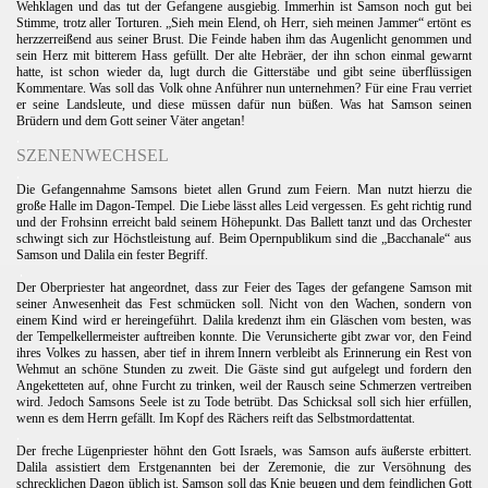
Wehklagen und das tut der Gefangene ausgiebig. Immerhin ist Samson noch gut bei
Stimme, trotz aller Torturen. „Sieh mein Elend, oh Herr, sieh meinen Jammer“ ertönt es
herzzerreißend aus seiner Brust. Die Feinde haben ihm das Augenlicht genommen und
sein Herz mit bitterem Hass gefüllt. Der alte Hebräer, der ihn schon einmal gewarnt
hatte, ist schon wieder da, lugt durch die Gitterstäbe und gibt seine überflüssigen
Kommentare. Was soll das Volk ohne Anführer nun unternehmen? Für eine Frau verriet
er seine Landsleute, und diese müssen dafür nun büßen. Was hat Samson seinen
Brüdern und dem Gott seiner Väter angetan!
.
SZENENWECHSEL
.
Die Gefangennahme Samsons bietet allen Grund zum Feiern. Man nutzt hierzu die
große Halle im Dagon-Tempel. Die Liebe lässt alles Leid vergessen. Es geht richtig rund
und der Frohsinn erreicht bald seinem Höhepunkt. Das Ballett tanzt und das Orchester
schwingt sich zur Höchstleistung auf. Beim Opernpublikum sind die „Bacchanale“ aus
Samson und Dalila ein fester Begriff.
.
Der Oberpriester hat angeordnet, dass zur Feier des Tages der gefangene Samson mit
seiner Anwesenheit das Fest schmücken soll. Nicht von den Wachen, sondern von
einem Kind wird er hereingeführt. Dalila kredenzt ihm ein Gläschen vom besten, was
der Tempelkellermeister auftreiben konnte. Die Verunsicherte gibt zwar vor, den Feind
ihres Volkes zu hassen, aber tief in ihrem Innern verbleibt als Erinnerung ein Rest von
Wehmut an schöne Stunden zu zweit. Die Gäste sind gut aufgelegt und fordern den
Angeketteten auf, ohne Furcht zu trinken, weil der Rausch seine Schmerzen vertreiben
wird. Jedoch Samsons Seele ist zu Tode betrübt. Das Schicksal soll sich hier erfüllen,
wenn es dem Herrn gefällt. Im Kopf des Rächers reift das Selbstmordattentat.
.
Der freche Lügenpriester höhnt den Gott Israels, was Samson aufs äußerste erbittert.
Dalila assistiert dem Erstgenannten bei der Zeremonie, die zur Versöhnung des
schrecklichen Dagon üblich ist. Samson soll das Knie beugen und dem feindlichen Gott