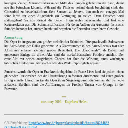
huldigen. Zu den Marmorpfeilern in der Mitte des Tempels geleitet ihn das Kind, damit
alle ihn betrachten können. Während die Philister vollauf damit beschäftigt sind, das
Götzenbild zu beweihräuchern, fleht Samson zu Jehova, ihm noch ein einziges Mal
seine Kraft für einen Augenblick zur Verfügung zu stellen. Dem Ersuchen wird
stattgegeben! Samson drückt die beiden Trägersäulen auseinander und löst eine
Kettenreaktion aus. Die Schaumstoffkartons, für deren Aufbau der Ausstatter fast sechs
Stunden benötigt hat, stürzen herab und begraben die Feiernden unter ihrem Gewicht.
.
Anmerkung:
Die Oper ist insgesamt von großer melodischer Schönheit. Drei prachtvolle Soloszenen
hat Saint-Saëns der Dalila gewidmet. Als Glanznummer in den Arien-Recitals fast aller
Altistinnen erfreuen sie sich großer Beliebtheit. Die „Bacchanale“, als Ballett und
orchestrale Einlage im dritten Akt, sind der nordafrikanischen Folklore entlehnt. Der
erste Akt mit seinen ausgiebigen Chören hat eher die Wirkung eines wuchtigen
biblischen Oratoriums. Als solches war das Werk ursprünglich geplant.
.
Zunächst wurde die Oper in Frankreich abgelehnt. In Franz Liszt fand sie jedoch einen
glühenden Fürsprecher, der die Uraufführung in Weimar durchsetzte und einen großen
Erfolg erzielte. Daraufhin trat die Oper ihren Siegeszug durch die Welt an, der bis heute
andauert. Berühmt sind die Aufführungen im Freilicht-Theater von Orange in der
Provence.
.
***
musirony 2006 – Engelbert Hellen
CD-Empfehlung:
http://www.jpc.de/jpcng/classic/detail/-/hnum/8826468?
rk=classic&rsk=hitlist