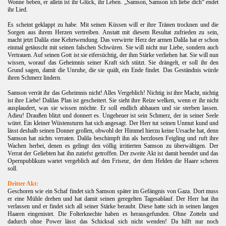
Wonne beben, er allein ist ihr Glück, ihr Leben. „Samson, Samson ich liebe dich“ endet
ihr Lied.
.
Es scheint geklappt zu habe. Mit seinen Küssen will er ihre Tränen trocknen und die
Sorgen aus ihrem Herzen vertreiben. Anstatt mit diesem Resultat zufrieden zu sein,
macht jetzt Dalila eine Kehrtwendung. Das verwirrte Herz der armen Dalila hat er schon
einmal getäuscht mit seinen falschen Schwüren. Sie will nicht nur Liebe, sondern auch
Vertrauen. Auf seinen Gott ist sie eifersüchtig, der ihm Stärke verliehen hat. Sie will nun
wissen, worauf das Geheimnis seiner Kraft sich stützt. Sie drängelt, er soll ihr den
Grund sagen, damit die Unruhe, die sie quält, ein Ende findet. Das Geständnis würde
ihren Schmerz lindern.
.
Samson verrät ihr das Geheimnis nicht! Alles Vergeblich! Nichtig ist ihre Macht, nichtig
ist ihre Liebe! Dalilas Plan ist gescheitert. Sie sieht ihre Reize welken, wenn er ihr nicht
ausplaudert, was sie wissen möchte. Er soll endlich abhauen und sie sterben lassen.
Adieu! Draußen blitzt und donnert es. Ungeheuer ist sein Schmerz, der in seiner Seele
wütet. Ein kleiner Wüstensturm hat sich angesagt. Der Herr tut seinen Unmut kund und
lässt deshalb seinen Donner grollen, obwohl der Himmel hierzu keine Ursache hat, denn
Samson hat nichts verraten. Dalila beschimpft ihn als herzlosen Feigling und ruft ihre
Wachen herbei, denen es gelingt den völlig irritierten Samson zu überwältigen. Der
Verrat der Geliebten hat ihn zutiefst getroffen.
Der zweite Akt ist damit beendet und das
Opernpublikum wartet vergeblich auf den Friseur, der dem Helden die Haare scheren
soll.
.
Dritter Akt:
Geschoren wie ein Schaf findet sich Samson später im Gefängnis von Gaza. Dort muss
er eine Mühle drehen und hat damit seinen geregelten Tagesablauf. Der Herr hat ihn
verlassen und er findet sich all seiner Stärke beraubt. Diese hatte sich in seinen langen
Haaren eingenistet. Die Folterknechte haben es herausgefunden. Ohne Zotteln und
dadurch ohne Power lässt das Schicksal sich nicht wenden! Da hilft nur noch