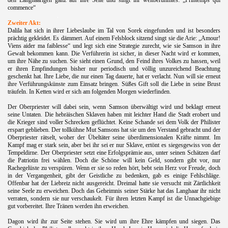
commence“
.
Zweiter Akt:
Dalila hat sich in ihrer Liebeslaube im Tal von Sorek eingefunden und ist besonders
prächtig gekleidet. Es dämmert. Auf einem Felsblock sitzend singt sie die Arie: „Amour!
Viens aider ma faiblesse“ und legt sich eine Strategie zurecht, wie sie Samson in ihre
Gewalt bekommen kann. Die Verführerin ist sicher, in dieser Nacht wird er kommen,
um ihre Nähe zu suchen. Sie sieht einen Grund, den Feind ihres Volkes zu hassen, weil
er ihren Empfindungen bisher nur periodisch und völlig unzureichend Beachtung
geschenkt hat. Ihre Liebe, die nur einen Tag dauerte, hat er verlacht. Nun will sie erneut
ihre Verführungskünste zum Einsatz bringen. Süßes Gift soll die Liebe in seine Brust
träufeln. In Ketten wird er sich am folgenden Morgen wiederfinden.
.
Der Oberpriester will dabei sein, wenn Samson überwältigt wird und beklagt erneut
seine Untaten. Die hebräischen Sklaven haben mit leichter Hand die Stadt erobert und
die Krieger sind voller Schrecken geflüchtet. Keine Schande sei dem Volk der Philister
erspart geblieben. Der tollkühne Mut Samsons hat sie um den Verstand gebracht und der
h
Oberpriester rätselt, woher der Übeltäter seine überdimensionalen Kräfte nimmt. Im
Kampf mag er stark sein, aber bei ihr sei er nur Sklave, ertönt es siegesgewiss von der
Tempeldirne. Der Oberpriester setzt eine Erfolgsprämie aus, unter seinen Schätzen darf
die Patriotin frei wählen. Doch die Schöne will kein Geld, sondern gibt vor, nur
Rachegelüste zu verspüren. Wenn er sie so reden hört, bebt sein Herz vor Freude, doch
in der Vergangenheit, gibt der Geistliche zu bedenken, gab es einige Fehlschläge.
Offenbar hat der Liebreiz nicht ausgereicht. Dreimal hatte sie versucht mit Zärtlichkeit
seine Seele zu erweichen. Doch das Geheimnis seiner Stärke hat das Langhaar ihr nicht
verraten, sondern sie nur verschaukelt. Für ihren letzten Kampf ist die Unnachgiebige
gut vorbereitet. Ihre Tränen werden ihn erweichen.
.
Dagon wird ihr zur Seite stehen. Sie wird um ihre Ehre kämpfen und siegen. Das