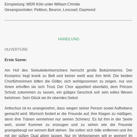
Einspielung: WDR Köln unter William Christie
Gesangssolisten: Petibon, Beuron, Lescoart, Daymond
HANDLUNG
OUVERTÜRE
Erste Szene:
Am Hof des Seleukidenherrschers herrscht große Bekümmernis. Der
Kronprinz liegt krank zu Bett und keiner weiß was ihm fehlt. Die beiden
Chorführerinnen bitten die Götter, sich wohlgesonnen zu zeigen, nur von
ihnen erhoffen sie sich Trost. Der Chor appelliert ebenfalls, dem Prinzen
Schutz zukommen zu lassen, ein gütiges Geschick soll sein edles Wesen
belohnen. Sein Glück sei ihr oberstes Gebot.
Antiochus ist es unangenehm, dass wegen seiner Person soviel Aufhebens
gemacht wird. Mürrisch fordert er die Freunde auf, ihre Klagen zu mäßigen,
denn ihre Tränen vermehren nur seinen Schmerz. Es tut ihm in der Seele
weh, soviel Kummer zu erzeugen und zu sehen wie die Freunde
gramgebeugt vor seinem Bett stehen. Sie sollen sich bitte entfernen und ihn
mit der süßen Qual allein lassen. Nur im Verborgenen will er weinen! Im