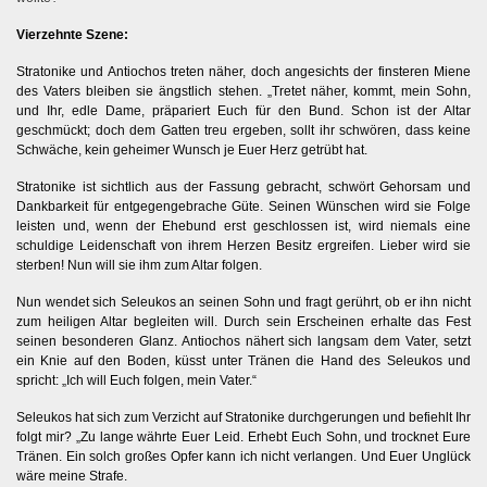
Vierzehnte Szene:
Stratonike und Antiochos treten näher, doch angesichts der finsteren Miene
des Vaters bleiben sie ängstlich stehen. „Tretet näher, kommt, mein Sohn,
und Ihr, edle Dame, präpariert Euch für den Bund. Schon ist der Altar
geschmückt; doch dem Gatten treu ergeben, sollt ihr schwören, dass keine
Schwäche, kein geheimer Wunsch je Euer Herz getrübt hat.
Stratonike ist sichtlich aus der Fassung gebracht, schwört Gehorsam und
Dankbarkeit für entgegengebrache Güte. Seinen Wünschen wird sie Folge
leisten und, wenn der Ehebund erst geschlossen ist, wird niemals eine
schuldige Leidenschaft von ihrem Herzen Besitz ergreifen. Lieber wird sie
sterben! Nun will sie ihm zum Altar folgen.
Nun wendet sich Seleukos an seinen Sohn und fragt gerührt, ob er ihn nicht
zum heiligen Altar begleiten will. Durch sein Erscheinen erhalte das Fest
seinen besonderen Glanz. Antiochos nähert sich langsam dem Vater, setzt
ein Knie auf den Boden, küsst unter Tränen die Hand des Seleukos und
spricht: „Ich will Euch folgen, mein Vater.“
Seleukos hat sich zum Verzicht auf Stratonike durchgerungen und befiehlt Ihr
folgt mir? „Zu lange währte Euer Leid. Erhebt Euch Sohn, und trocknet Eure
Tränen. Ein solch großes Opfer kann ich nicht verlangen. Und Euer Unglück
wäre meine Strafe.