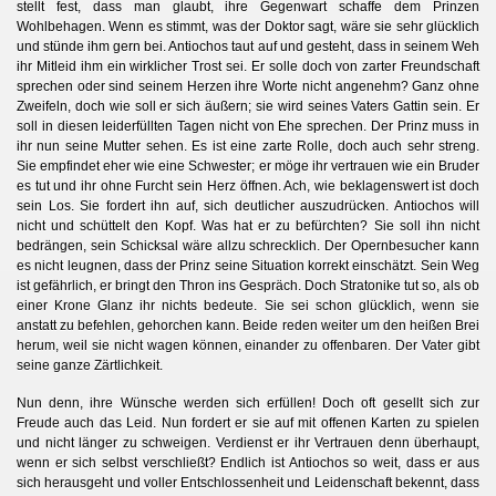
stellt fest, dass man glaubt, ihre Gegenwart schaffe dem Prinzen
Wohlbehagen. Wenn es stimmt, was der Doktor sagt, wäre sie sehr glücklich
und stünde ihm gern bei. Antiochos taut auf und gesteht, dass in seinem Weh
ihr Mitleid ihm ein wirklicher Trost sei. Er solle doch von zarter Freundschaft
sprechen oder sind seinem Herzen ihre Worte nicht angenehm? Ganz ohne
Zweifeln, doch wie soll er sich äußern; sie wird seines Vaters Gattin sein. Er
soll in diesen leiderfüllten Tagen nicht von Ehe sprechen. Der Prinz muss in
ihr nun seine Mutter sehen. Es ist eine zarte Rolle, doch auch sehr streng.
Sie empfindet eher wie eine Schwester; er möge ihr vertrauen wie ein Bruder
es tut und ihr ohne Furcht sein Herz öffnen. Ach, wie beklagenswert ist doch
sein Los. Sie fordert ihn auf, sich deutlicher auszudrücken. Antiochos will
nicht und schüttelt den Kopf. Was hat er zu befürchten? Sie soll ihn nicht
bedrängen, sein Schicksal wäre allzu schrecklich. Der Opernbesucher kann
es nicht leugnen, dass der Prinz seine Situation korrekt einschätzt. Sein Weg
ist gefährlich, er bringt den Thron ins Gespräch. Doch Stratonike tut so, als ob
einer Krone Glanz ihr nichts bedeute. Sie sei schon glücklich, wenn sie
anstatt zu befehlen, gehorchen kann. Beide reden weiter um den heißen Brei
herum, weil sie nicht wagen können, einander zu offenbaren. Der Vater gibt
seine ganze Zärtlichkeit.
Nun denn, ihre Wünsche werden sich erfüllen! Doch oft gesellt sich zur
Freude auch das Leid. Nun fordert er sie auf mit offenen Karten zu spielen
und nicht länger zu schweigen. Verdienst er ihr Vertrauen denn überhaupt,
wenn er sich selbst verschließt? Endlich ist Antiochos so weit, dass er aus
sich herausgeht und voller Entschlossenheit und Leidenschaft bekennt, dass