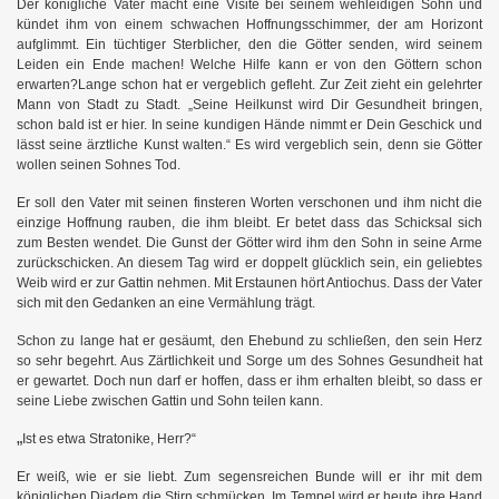
Der königliche Vater macht eine Visite bei seinem wehleidigen Sohn und
kündet ihm von einem schwachen Hoffnungsschimmer, der am Horizont
aufglimmt. Ein tüchtiger Sterblicher, den die Götter senden, wird seinem
Leiden ein Ende machen! Welche Hilfe kann er von den Göttern schon
erwarten?Lange schon hat er vergeblich gefleht. Zur Zeit zieht ein gelehrter
Mann von Stadt zu Stadt. „Seine Heilkunst wird Dir Gesundheit bringen,
schon bald ist er hier. In seine kundigen Hände nimmt er Dein Geschick und
lässt seine ärztliche Kunst walten.“ Es wird vergeblich sein, denn sie Götter
wollen seinen Sohnes Tod.
Er soll den Vater mit seinen finsteren Worten verschonen und ihm nicht die
einzige Hoffnung rauben, die ihm bleibt. Er betet dass das Schicksal sich
zum Besten wendet. Die Gunst der Götter wird ihm den Sohn in seine Arme
zurückschicken. An diesem Tag wird er doppelt glücklich sein, ein geliebtes
Weib wird er zur Gattin nehmen. Mit Erstaunen hört Antiochus. Dass der Vater
h
sich mit den Gedanken an eine Vermählung trägt.
Schon zu lange hat er gesäumt, den Ehebund zu schließen, den sein Herz
so sehr begehrt. Aus Zärtlichkeit und Sorge um des Sohnes Gesundheit hat
er gewartet. Doch nun darf er hoffen, dass er ihm erhalten bleibt, so dass er
seine Liebe zwischen Gattin und Sohn teilen kann.
„
Ist es etwa Stratonike, Herr?“
Er weiß, wie er sie liebt. Zum segensreichen Bunde will er ihr mit dem
königlichen Diadem die Stirn schmücken. Im Tempel wird er heute ihre Hand