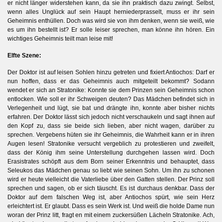
er nicht länger widerstehen kann, da sie ihn praktisch dazu zwingt. Selbst,
wenn alles Unglück auf sein Haupt herniederprasselt, muss er ihr sein
Geheimnis enthüllen. Doch was wird sie von ihm denken, wenn sie weiß, wie
es um ihn bestellt ist? Er solle leiser sprechen, man könne ihn hören. Ein
wichtiges Geheimnis teilt man leise mit!
Elfte Szene:
Der Doktor ist auf leisen Sohlen hinzu getreten und fixiert Antiochos: Darf er
nun hoffen, dass er das Geheimnis auch mitgeteilt bekommt? Sodann
wendet er sich an Stratonike: Konnte sie dem Prinzen sein Geheimnis schon
entlocken. Wie soll er ihr Schweigen deuten? Das Mädchen befindet sich in
Verlegenheit und lügt, sie bat und drängte ihn, konnte aber bisher nichts
erfahren. Der Doktor lässt sich jedoch nicht verschaukeln und sagt ihnen auf
den Kopf zu, dass sie beide sich lieben, aber nicht wagen, darüber zu
sprechen. Vergebens hüten sie ihr Geheimnis, die Wahrheit kann er in ihren
Augen lesen! Stratonike versucht vergeblich zu protestieren und zweifelt,
dass der König ihm seine Unterstellung durchgehen lassen wird. Doch
Erasistrates schöpft aus dem Born seiner Erkenntnis und behauptet, dass
Seleukos das Mädchen genau so liebt wie seinen Sohn. Um ihn zu schonen
wird er heute vielleicht die Vaterliebe über den Gatten stellen. Der Prinz soll
sprechen und sagen, ob er sich täuscht. Es ist durchaus denkbar. Dass der
Doktor auf dem falschen Weg ist, aber Antiochos spürt, wie sein Herz
erleichtert ist. Er glaubt. Dass es sein Werk ist. Und weiß die holde Dame nun
woran der Prinz litt, fragt en mit einem zuckersüßen Lächeln Stratonike. Ach,