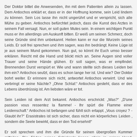
Der Doktor bittet die Anwesenden, ihn mit dem Patienten allein zu lassen.
Dem Antiochos erklärt er, dass er in der Hoffnung komme, sein Leid lindern
zu können. Sein Los lasse ihn nicht ungerührt und er verspricht, sich alle
Mühe zu geben. Antiochos befürchtet jedoch, dass die Kunst des Arztes in
seinem Fall versagt. Nun, er soll guten Mutes sein. In einem wichtigen Punkt
muss er ihn allerdings um Auskunft bitten. Er weiß um seinen Schmerz, doch
seine Gründe sind ihm unbekannt. Heilen kann er nur die Wurzeln seines
Leids. Er soll frei sprechen und ihm sagen, was ihn bedrängt. Keine Lüge ist
je aus seinem Mund gekommen. Nun gut, so könnt ihr Euch umso besser
erklären. Reicht mit die Hand und blickt mich an. Seine Augen sind voller
Trauer und seine Hände glühen. Er soll sagen, was er empfindet.
Brennenden Durst verspürt er. Wie und wann stellte sich dieses Leiden bei
ihm ein? Antiochos seufzt, dass es schon lange her ist. Und wie? Der Doktor
bohrt weiter. Er erinnere sich nicht, antwortet Antiochos verwirrt. Und wie
verbringt er seine Nächte? „Ohne Schlaf.“ Antiochos gesteht, dass er des
Lebens überdrüssig ist. Am liebsten wäre er tot.
Sein Leiden ist dem Arzt bekannt. Antiochos erschrickt: „Was?“ „D'une
passion vous ressentez la flamme! - Ihr spürt die Flamme einer
Leidenschaft.“ Antiochos ist befangen und fühlt sich ertappt. „Vous croyez ? -
Glaubt ihr?“ Erasistrates ist sich sicher, dass nicht ein körperliches Leiden ,
sondern die Seele bewirkt, dass er den Tod ersehnt!“
Er soll sprechen und ihm die Gründe für seinen übergroßen Kummer