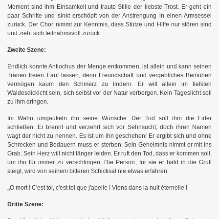
Moment sind ihm Einsamkeit und traute Stille der liebste Trost. Er geht ein
paar Schritte und sinkt erschöpft von der Anstrengung in einen Armsessel
zurück. Der Chor nimmt zur Kenntnis, dass Stütze und Hilfe nur stören sind
und zieht sich teilnahmsvoll zurück.
Zweite Szene:
Endlich konnte Antiochus der Menge entkommen, ist allein und kann seinen
Tränen freien Lauf lassen, denn Freundschaft und vergebliches Bemühen
vermögen kaum den Schmerz zu lindern. Er will allein im tiefsten
Waldesdickicht sein, sich selbst vor der Natur verbergen. Kein Tageslicht soll
zu ihm dringen.
Im Wahn umgaukeln ihn seine Wünsche. Der Tod soll ihm die Lider
schließen. Er brennt und verzehrt sich vor Sehnsucht, doch ihren Namen
wagt der nicht zu nennen. Es ist um ihn geschehen! Er ergibt sich und ohne
Schrecken und Bedauern muss er sterben. Sein Geheimnis nimmt er mit ins
Grab. Sein Herz will nicht länger leiden. Er ruft den Tod, dass er kommen soll,
um ihn für immer zu verschlingen. Die Person, für sie er bald in die Gruft
steigt, wird von seinem bitteren Schicksal nie etwas erfahren.
„
O mort ! C'est toi, c'est toi que j'apelle ! Viens dans la nuit éternelle !
Dritte Szene: