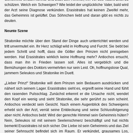
schützen. Welch ein Schweigen? Wie leidet der unglückliche Vater, bald wird
der Arzt seine Diagnose verkünden. Erasistrates hat keinen Zweifel mehr,
das Geheimnis ist gelüftet. Das Söhnchen liebt und daran gibt es nichts zu
deuten.
Neunte Szene
Stratonike möchte über den Stand der Dinge auch unterrichtet werden und
tritt unvermutet ein. Ihr Herz schlägt wild in Hoffnung und Furcht. Sie bebt bei
jedem Schritt und hofft, dass die Götter den Prinzen nicht preisgeben
werden. Hat Erasistrates wirklich keine Hoffnung mehr? Antiochos ersucht,
dass man ihn in Frieden lassen soll. Alles ist vergeblich und die
Bemühungen des Doktors vermehrten nur sein Leid. Oh, hoffnungslose Qual,
jammern Seleukos und Stratonike im Duett.
„
Lieber Prinz!“ Stratonike will dem Prinzen sein Bedauern ausdrücken und
nähert sich seinem Lager. Erasistrates sieht es, ergreift seine Hand und fühlt
den rasenden Pulsschlag. Zunächst erkennt er die Ursache nicht, wendet
den Kopf ein wenig und sieht Stratonike, die sehr gerührt zu sein scheint.
Antiochos verdeckt sein Gesicht. Nach einem Augenblick des Schweigens
erhebt sich der Arzt, verrät seine Entdeckung und seine Schlussfolgerung
aber nicht. Antiochos bebt: Wird der gerechte Himmel sein Geheimnis hüten?
Nein, Seleukos ist mit seinem Seelenschmerz beschäftigt und hat nichts
bemerkt Erasistrates ist sich sicher. Die Liebe ist sein Geheimnis und das Ziel
seiner Sehnsucht befindet sich im Raum. Er verkündet, grausames Los,