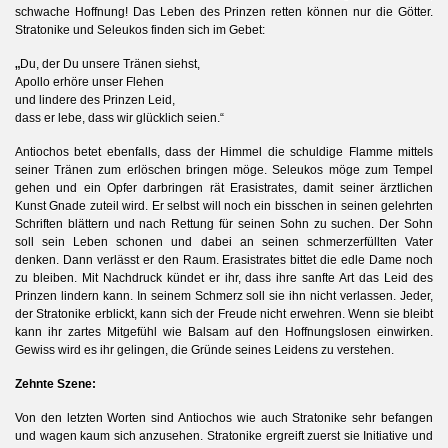
schwache Hoffnung! Das Leben des Prinzen retten können nur die Götter.
Stratonike und Seleukos finden sich im Gebet:
„
Du, der Du unsere Tränen siehst,
Apollo erhöre unser Flehen
und lindere des Prinzen Leid,
dass er lebe, dass wir glücklich seien.“
Antiochos betet ebenfalls, dass der Himmel die schuldige Flamme mittels
seiner Tränen zum erlöschen bringen möge. Seleukos möge zum Tempel
gehen und ein Opfer darbringen rät Erasistrates, damit seiner ärztlichen
Kunst Gnade zuteil wird. Er selbst will noch ein bisschen in seinen gelehrten
Schriften blättern und nach Rettung für seinen Sohn zu suchen. Der Sohn
soll sein Leben schonen und dabei an seinen schmerzerfüllten Vater
denken. Dann verlässt er den Raum. Erasistrates bittet die edle Dame noch
zu bleiben. Mit Nachdruck kündet er ihr, dass ihre sanfte Art das Leid des
Prinzen lindern kann. In seinem Schmerz soll sie ihn nicht verlassen. Jeder,
der Stratonike erblickt, kann sich der Freude nicht erwehren. Wenn sie bleibt
kann ihr zartes Mitgefühl wie Balsam auf den Hoffnungslosen einwirken.
Gewiss wird es ihr gelingen, die Gründe seines Leidens zu verstehen.
Zehnte Szene:
Von den letzten Worten sind Antiochos wie auch Stratonike sehr befangen
und wagen kaum sich anzusehen. Stratonike ergreift zuerst sie Initiative und