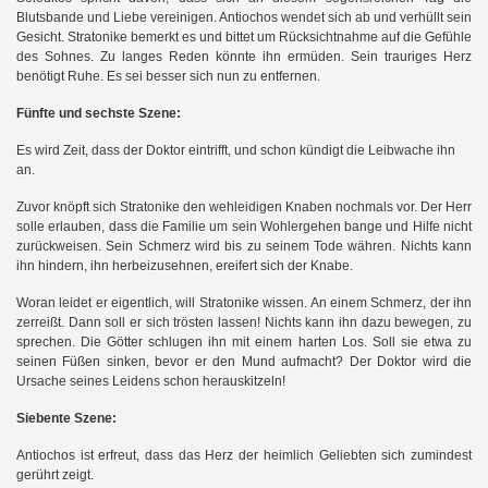
Blutsbande und Liebe vereinigen. Antiochos wendet sich ab und verhüllt sein
Gesicht. Stratonike bemerkt es und bittet um Rücksichtnahme auf die Gefühle
des Sohnes. Zu langes Reden könnte ihn ermüden. Sein trauriges Herz
benötigt Ruhe. Es sei besser sich nun zu entfernen.
Fünfte und sechste Szene:
Es wird Zeit, dass der Doktor eintrifft, und schon kündigt die Leibwache ihn
an.
Zuvor knöpft sich Stratonike den wehleidigen Knaben nochmals vor. Der Herr
solle erlauben, dass die Familie um sein Wohlergehen bange und Hilfe nicht
zurückweisen. Sein Schmerz wird bis zu seinem Tode währen. Nichts kann
ihn hindern, ihn herbeizusehnen, ereifert sich der Knabe.
Woran leidet er eigentlich, will Stratonike wissen. An einem Schmerz, der ihn
zerreißt. Dann soll er sich trösten lassen! Nichts kann ihn dazu bewegen, zu
sprechen. Die Götter schlugen ihn mit einem harten Los. Soll sie etwa zu
seinen Füßen sinken, bevor er den Mund aufmacht? Der Doktor wird die
Ursache seines Leidens schon herauskitzeln!
Siebente Szene:
Antiochos ist erfreut, dass das Herz der heimlich Geliebten sich zumindest
gerührt zeigt.