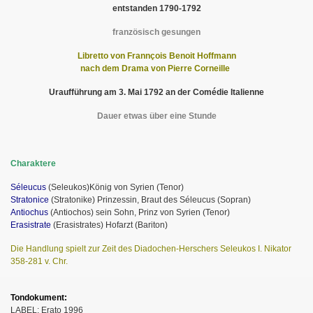
entstanden 1790-1792
französisch gesungen
Libretto von Frannçois Benoit Hoffmann
nach dem Drama von Pierre Corneille
Uraufführung am 3. Mai 1792 an der Comédie Italienne
Dauer etwas über eine Stunde
Charaktere
Séleucus
(Seleukos)König von Syrien (Tenor)
Stratonice
(Stratonike) Prinzessin, Braut des Séleucus (Sopran)
Antiochus
(Antiochos) sein Sohn, Prinz von Syrien (Tenor)
Erasistrate
(Erasistrates) Hofarzt (Bariton)
Die Handlung spielt zur Zeit des Diadochen-Herschers Seleukos I. Nikator
358-281 v. Chr.
Tondokument:
LABEL: Erato 1996