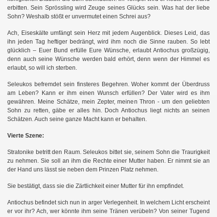
erbitten. Sein Sprössling wird Zeuge seines Glücks sein. Was hat der liebe
Sohn? Weshalb stößt er unvermutet einen Schrei aus?
Ach, Eiseskälte umfängt sein Herz mit jedem Augenblick. Dieses Leid, das
ihn jeden Tag heftiger bedrängt, wird ihm noch die Sinne rauben. So lebt
glücklich – Euer Bund erfülle Eure Wünsche, erlaubt Antiochus großzügig,
denn auch seine Wünsche werden bald erhört, denn wenn der Himmel es
erlaubt, so will ich sterben.
Seleukos befremdet sein finsteres Begehren. Woher kommt der Überdruss
am Leben? Kann er ihm einen Wunsch erfüllen? Der Vater wird es ihm
gewähren. Meine Schätze, mein Zepter, meinen Thron - um den geliebten
Sohn zu retten, gäbe er alles hin. Doch Antiochus liegt nichts an seinen
Schätzen. Auch seine ganze Macht kann er behalten.
Vierte Szene:
Stratonike betritt den Raum. Seleukos bittet sie, seinem Sohn die Traurigkeit
zu nehmen. Sie soll an ihm die Rechte einer Mutter haben. Er nimmt sie an
der Hand uns lässt sie neben dem Prinzen Platz nehmen.
Sie bestätigt, dass sie die Zärtlichkeit einer Mutter für ihn empfindet.
Antiochus befindet sich nun in arger Verlegenheit. In welchem Licht erscheint
er vor ihr? Ach, wer könnte ihm seine Tränen verübeln? Von seiner Tugend