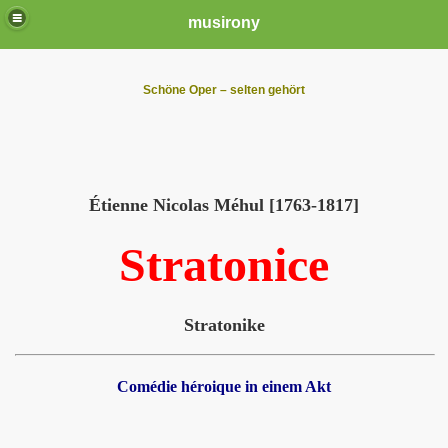
musirony
Schöne Oper – selten gehört
Étienne Nicolas Méhul [1763-1817]
Stratonice
Stratonike
Comédie héroique in einem Akt