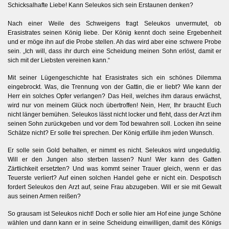
Schicksalhafte Liebe! Kann Seleukos sich sein Erstaunen denken?
Nach einer Weile des Schweigens fragt Seleukos unvermutet, ob
Erasistrates seinen König liebe. Der König kennt doch seine Ergebenheit
und er möge ihn auf die Probe stellen. Ah das wird aber eine schwere Probe
sein. „Ich will, dass ihr durch eine Scheidung meinen Sohn erlöst, damit er
sich mit der Liebsten vereinen kann.“
Mit seiner Lügengeschichte hat Erasistrates sich ein schönes Dilemma
eingebrockt. Was, die Trennung von der Gattin, die er liebt? Wie kann der
Herr ein solches Opfer verlangen? Das Heil, welches ihm daraus erwächst,
wird nur von meinem Glück noch übertroffen! Nein, Herr, Ihr braucht Euch
nicht länger bemühen. Seleukos lässt nicht locker und fleht, dass der Arzt ihm
seinen Sohn zurückgeben und vor dem Tod bewahren soll. Locken ihn seine
Schätze nicht? Er solle frei sprechen. Der König erfülle ihm jeden Wunsch.
Er solle sein Gold behalten, er nimmt es nicht. Seleukos wird ungeduldig.
Will er den Jungen also sterben lassen? Nun! Wer kann des Gatten
Zärtlichkeit ersetzten? Und was kommt seiner Trauer gleich, wenn er das
Teuerste verliert? Auf einen solchen Handel gehe er nicht ein. Despotisch
fordert Seleukos den Arzt auf, seine Frau abzugeben. Will er sie mit Gewalt
aus seinen Armen reißen?
So grausam ist Seleukos nicht! Doch er solle hier am Hof eine junge Schöne
wählen und dann kann er in seine Scheidung einwilligen, damit des Königs