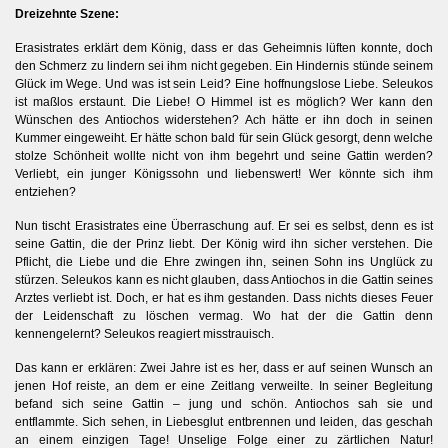
Dreizehnte Szene:
Erasistrates erklärt dem König, dass er das Geheimnis lüften konnte, doch
den Schmerz zu lindern sei ihm nicht gegeben. Ein Hindernis stünde seinem
Glück im Wege. Und was ist sein Leid? Eine hoffnungslose Liebe. Seleukos
ist maßlos erstaunt. Die Liebe! O Himmel ist es möglich? Wer kann den
Wünschen des Antiochos widerstehen? Ach hätte er ihn doch in seinen
Kummer eingeweiht. Er hätte schon bald für sein Glück gesorgt, denn welche
stolze Schönheit wollte nicht von ihm begehrt und seine Gattin werden?
Verliebt, ein junger Königssohn und liebenswert! Wer könnte sich ihm
entziehen?
Nun tischt Erasistrates eine Überraschung auf. Er sei es selbst, denn es ist
seine Gattin, die der Prinz liebt. Der König wird ihn sicher verstehen. Die
Pflicht, die Liebe und die Ehre zwingen ihn, seinen Sohn ins Unglück zu
stürzen. Seleukos kann es nicht glauben, dass Antiochos in die Gattin seines
Arztes verliebt ist. Doch, er hat es ihm gestanden. Dass nichts dieses Feuer
der Leidenschaft zu löschen vermag. Wo hat der die Gattin denn
kennengelernt? Seleukos reagiert misstrauisch.
Das kann er erklären: Zwei Jahre ist es her, dass er auf seinen Wunsch an
jenen Hof reiste, an dem er eine Zeitlang verweilte. In seiner Begleitung
befand sich seine Gattin – jung und schön. Antiochos sah sie und
entflammte. Sich sehen, in Liebesglut entbrennen und leiden, das geschah
an einem einzigen Tage! Unselige Folge einer zu zärtlichen Natur!