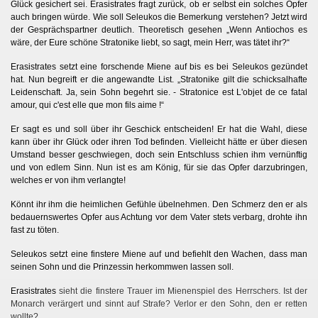
Glück gesichert sei. Erasistrates fragt zurück, ob er selbst ein solches Opfer
auch bringen würde. Wie soll Seleukos die Bemerkung verstehen? Jetzt wird
der Gesprächspartner deutlich. Theoretisch gesehen „Wenn Antiochos es
wäre, der Eure schöne Stratonike liebt, so sagt, mein Herr, was tätet ihr?“
Erasistrates setzt eine forschende Miene auf bis es bei Seleukos gezündet
hat. Nun begreift er die angewandte List. „Stratonike gilt die schicksalhafte
Leidenschaft. Ja, sein Sohn begehrt sie. - Stratonice est L'objet de ce fatal
amour, qui c'est elle que mon fils aime !“
Er sagt es und soll über ihr Geschick entscheiden! Er hat die Wahl, diese
kann über ihr Glück oder ihren Tod befinden. Vielleicht hätte er über diesen
Umstand besser geschwiegen, doch sein Entschluss schien ihm vernünftig
und von edlem Sinn. Nun ist es am König, für sie das Opfer darzubringen,
welches er von ihm verlangte!
Könnt ihr ihm die heimlichen Gefühle übelnehmen. Den Schmerz den er als
bedauernswertes Opfer aus Achtung vor dem Vater stets verbarg, drohte ihn
fast zu töten.
Seleukos setzt eine finstere Miene auf und befiehlt den Wachen, dass man
seinen Sohn und die Prinzessin herkommwen lassen soll.
Erasistrates
sieht die finstere Trauer im Mienenspiel des Herrschers. Ist der
Monarch verärgert und sinnt auf Strafe? Verlor er den Sohn, den er retten
wollte?