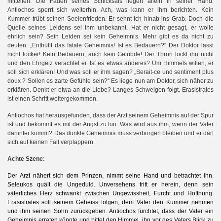
mitteilen. Die Fäden seines Schicksals liegen allein in seiner Hand.
Antiochos sperrt sich weiterhin. Ach, was kann er ihm berichten. Kein
Kummer trübt seinen Seelenfrieden. Er sehnt ich hinab ins Grab. Doch die
Quelle seines Leidens sei ihm unbekannt. Hat er nicht gesagt, er wolle
ehrlich sein? Sein Leiden sei kein Geheimnis. Mehr gibt es da nicht zu
deuten. „Enthüllt das fatale Geheimnis! Ist es Bedauern?“ Der Doktor lässt
nicht locker! Kein Bedauern, auch kein Gelübde! Der Thron lockt ihn nicht
und den Ehrgeiz verachtet er. Ist es etwas anderes? Um Himmels willen, er
soll sich erklären! Und was soll er ihm sagen? „Serait-ce und sentiment plus
doux ? Sollen es zarte Gefühle sein?“ Es liege nun am Doktor, sich näher zu
erklären. Denkt er etwa an die Liebe? Langes Schweigen folgt. Erasistrates
ist einen Schritt weitergekommen.
Antiochos hat herausgefunden, dass der Arzt seinem Geheimnis auf der Spur
ist und bekommt es mit der Angst zu tun. Was wird aus ihm, wenn der Vater
dahinter kommt? Das dunkle Geheimnis muss verborgen bleiben und er darf
sich auf keinen Fall verplappern.
Achte Szene:
Der Arzt nähert sich dem Prinzen, nimmt seine Hand und betrachtet ihn.
Seleukos quält die Ungeduld. Unversehens tritt er herein, denn sein
väterliches Herz schwankt zwischen Ungewissheit, Furcht und Hoffnung.
Erasistrates soll seinem Geheiss folgen, dem Vater den Kummer nehmen
und ihm seinen Sohn zurückgeben. Antiochos fürchtet, dass der Vater ein
Geheimnis erraten könnte und bittet den Himmel, ihn vor des Vaters Blick zu