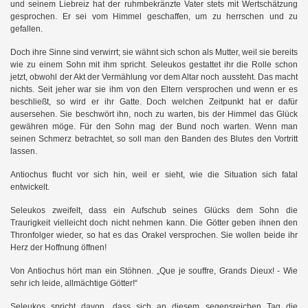
und seinem Liebreiz hat der ruhmbekränzte Vater stets mit Wertschätzung
gesprochen. Er sei vom Himmel geschaffen, um zu herrschen und zu
gefallen.
Doch ihre Sinne sind verwirrt; sie wähnt sich schon als Mutter, weil sie bereits
wie zu einem Sohn mit ihm spricht. Seleukos gestattet ihr die Rolle schon
jetzt, obwohl der Akt der Vermählung vor dem Altar noch aussteht. Das macht
nichts. Seit jeher war sie ihm von den Eltern versprochen und wenn er es
beschließt, so wird er ihr Gatte. Doch welchen Zeitpunkt hat er dafür
ausersehen. Sie beschwört ihn, noch zu warten, bis der Himmel das Glück
gewähren möge. Für den Sohn mag der Bund noch warten. Wenn man
seinen Schmerz betrachtet, so soll man den Banden des Blutes den Vortritt
lassen.
Antiochus flucht vor sich hin, weil er sieht, wie die Situation sich fatal
entwickelt.
Seleukos zweifelt, dass ein Aufschub seines Glücks dem Sohn die
Traurigkeit vielleicht doch nicht nehmen kann. Die Götter geben ihnen den
Thronfolger wieder, so hat es das Orakel versprochen. Sie wollen beide ihr
Herz der Hoffnung öffnen!
Von Antiochus hört man ein Stöhnen. „Que je souffre, Grands Dieux! - Wie
sehr ich leide, allmächtige Götter!“
Seleukos spricht davon, dass sich an diesem segensreichen Tag die