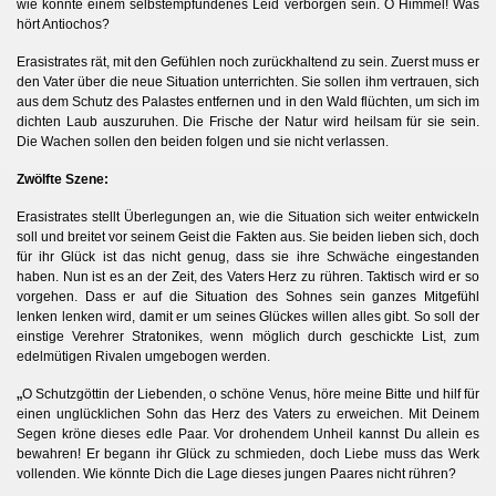
wie könnte einem selbstempfundenes Leid verborgen sein. O Himmel! Was
hört Antiochos?
Erasistrates rät, mit den Gefühlen noch zurückhaltend zu sein. Zuerst muss er
den Vater über die neue Situation unterrichten. Sie sollen ihm vertrauen, sich
aus dem Schutz des Palastes entfernen und in den Wald flüchten, um sich im
dichten Laub auszuruhen. Die Frische der Natur wird heilsam für sie sein.
Die Wachen sollen den beiden folgen und sie nicht verlassen.
Zwölfte Szene:
Erasistrates stellt Überlegungen an, wie die Situation sich weiter entwickeln
soll und breitet vor seinem Geist die Fakten aus. Sie beiden lieben sich, doch
für ihr Glück ist das nicht genug, dass sie ihre Schwäche eingestanden
haben. Nun ist es an der Zeit, des Vaters Herz zu rühren. Taktisch wird er so
vorgehen. Dass er auf die Situation des Sohnes sein ganzes Mitgefühl
lenken lenken wird, damit er um seines Glückes willen alles gibt. So soll der
einstige Verehrer Stratonikes, wenn möglich durch geschickte List, zum
edelmütigen Rivalen umgebogen werden.
„
O Schutzgöttin der Liebenden, o schöne Venus, höre meine Bitte und hilf für
einen unglücklichen Sohn das Herz des Vaters zu erweichen. Mit Deinem
Segen kröne dieses edle Paar. Vor drohendem Unheil kannst Du allein es
bewahren! Er begann ihr Glück zu schmieden, doch Liebe muss das Werk
vollenden. Wie könnte Dich die Lage dieses jungen Paares nicht rühren?