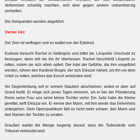
Verbrechen schuldig machten, sich aber gegen andere unbarmherzig
verhielten.
Die Deliquenten werden abgeführt.
Vierter Akt:
Der Zorn ist verflogen und es waltet nun der Edelmut.
Eudoxie besucht Rachel in Gefängnis und bittet sie, Léopolds Unschuld zu
bezeugen, dann will sie ihn ihr überlassen. Rachel beschließt Léopold zu
retten, indem sie sich allein opfert. Der Adel der Gefühle, die ihm vorgeführt
werden, rühren den Kardinal Brogni, der sich Eléazar nähert, um ihn vor dem
Urteil zu retten, welches das Konzil verkünden wird.
Als Gegenleistung soll er seinem Glauben abschwören, wobei er aber auf
Granit beißt. Er möge sich jenes Tages erinnern, als er bei der Plünderung
Roms seine Frau uns seine kleine Tochter verlor. Ein Jude habe die Kleine
gerettet, wirft Eléazar ein. Er kenne den Mann, mit ihm werde das Geheimnis
untergehen. Dem Opernpublikum fällt es nicht mehr schwer, den Mann und
den Namen der Tochter zu erraten.
Draußen wartet die Menge begierig darauf, dass die Todesstrafe vom
Tribunal verkündet wird.