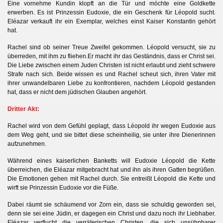
Eine vornehme Kundin klopft an die Tür und möchte eine Goldkette
erwerben. Es ist Prinzessin Eudoxie, die ein Geschenk für Léopold sucht.
Eléazar verkauft ihr ein Exemplar, welches einst Kaiser Konstantin gehört
hat.
Rachel sind ob seiner Treue Zweifel gekommen. Léopold versucht, sie zu
überreden, mit ihm zu fliehen.Er macht ihr das Geständnis, dass er Christ sei.
Die Liebe zwischen einem Juden Christen ist nicht erlaubt und zieht schwere
Strafe nach sich. Beide wissen es und Rachel scheut sich, ihren Vater mit
ihrer unwandelbaren Liebe zu konfrontieren, nachdem Léopold gestanden
hat, dass er nicht dem jüdischen Glauben angehört.
Dritter Akt:
Rachel wird von dem Gefühl geplagt, dass Léopold ihr wegen Eudoxie aus
h
dem Weg geht, und sie bittet diese scheinheilig, sie unter ihre Dienerinnen
aufzunehmen.
Während eines kaiserlichen Banketts will Eudoxie Léopold die Kette
überreichen, die Eléazar mitgebracht hat und ihn als ihren Gatten begrüßen.
Die Emotionen gehen mit Rachel durch. Sie entreißt Léopold die Kette und
wirft sie Prinzessin Eudoxie vor die Füße.
Dabei räumt sie schäumend vor Zorn ein, dass sie schuldig geworden sei,
denn sie sei eine Jüdin, er dagegen ein Christ und dazu noch ihr Liebhaber.
Eléazar verflucht die verräterischen Christen, die sich unsühnbarer