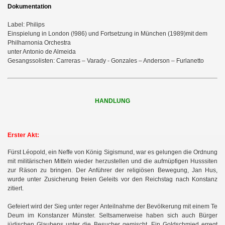
Dokumentation
Label: Philips
Einspielung in London (!986) und Fortsetzung in München (1989)
mit dem
Philharnonia Orchestra
unter Antonio de Almeida
Gesangssolisten: Carreras – Varady - Gonzales – Anderson – Furlanetto
HANDLUNG
Erster Akt:
Fürst Léopold, ein Neffe von König Sigismund, war es gelungen die Ordnung
mit militärischen Mitteln wieder herzustellen und die aufmüpfigen Husssiten
zur Räson zu bringen. Der Anführer der religiösen Bewegung, Jan Hus,
wurde unter Zusicherung freien Geleits vor den Reichstag nach Konstanz
zitiert.
Gefeiert wird der Sieg unter reger Anteilnahme der Bevölkerung mit einem Te
Deum im Konstanzer Münster. Seltsamerweise haben sich auch Bürger
jüdischen Glaubens unter die Besucher gemischt. Ein Goldschmied erregt