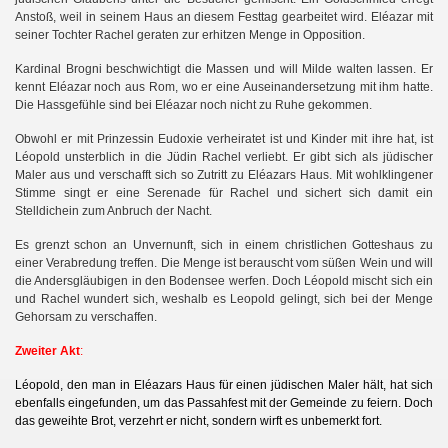
Anstoß, weil in seinem Haus an diesem Festtag gearbeitet wird. Eléazar mit
seiner Tochter Rachel geraten zur erhitzen Menge in Opposition.
Kardinal Brogni beschwichtigt die Massen und will Milde walten lassen. Er
kennt Eléazar noch aus Rom, wo er eine Auseinandersetzung mit ihm hatte.
Die Hassgefühle sind bei Eléazar noch nicht zu Ruhe gekommen.
Obwohl er mit Prinzessin Eudoxie verheiratet ist und Kinder mit ihre hat, ist
Léopold unsterblich in die Jüdin Rachel verliebt. Er gibt sich als jüdischer
Maler aus und verschafft sich so Zutritt zu Eléazars Haus. Mit wohlklingener
Stimme singt er eine Serenade für Rachel und sichert sich damit ein
Stelldichein zum Anbruch der Nacht.
Es grenzt schon an Unvernunft, sich in einem christlichen Gotteshaus zu
einer Verabredung treffen. Die Menge ist berauscht vom süßen Wein und will
die Andersgläubigen in den Bodensee werfen. Doch Léopold mischt sich ein
und Rachel wundert sich, weshalb es Leopold gelingt, sich bei der Menge
Gehorsam zu verschaffen.
Zweiter Akt
:
Léopold, den man in Eléazars Haus für einen jüdischen Maler hält, hat sich
ebenfalls eingefunden, um das Passahfest mit der Gemeinde zu feiern. Doch
das geweihte Brot, verzehrt er nicht, sondern wirft es unbemerkt fort.