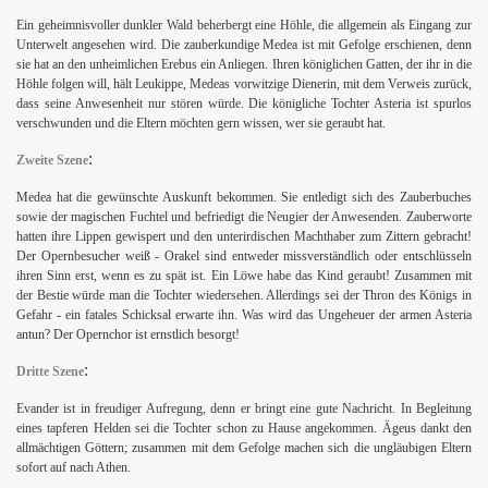
Ein geheimnisvoller dunkler Wald beherbergt eine Höhle, die allgemein als Eingang zur
Unterwelt angesehen wird. Die zauberkundige Medea ist mit Gefolge erschienen, denn
sie hat an den unheimlichen Erebus ein Anliegen. Ihren königlichen Gatten, der ihr in die
Höhle folgen will, hält Leukippe, Medeas vorwitzige Dienerin, mit dem Verweis zurück,
dass seine Anwesenheit nur stören würde. Die königliche Tochter Asteria ist spurlos
verschwunden und die Eltern möchten gern wissen, wer sie geraubt hat.
:
Zweite Szene
Medea hat die gewünschte Auskunft bekommen. Sie entledigt sich des Zauberbuches
sowie der magischen Fuchtel und befriedigt die Neugier der Anwesenden. Zauberworte
hatten ihre Lippen gewispert und den unterirdischen Machthaber zum Zittern gebracht!
Der Opernbesucher weiß - Orakel sind entweder missverständlich oder entschlüsseln
ihren Sinn erst, wenn es zu spät ist. Ein Löwe habe das Kind geraubt! Zusammen mit
der Bestie würde man die Tochter wiedersehen. Allerdings sei der Thron des Königs in
Gefahr - ein fatales Schicksal erwarte ihn. Was wird das Ungeheuer der armen Asteria
antun? Der Opernchor ist ernstlich besorgt!
:
Dritte Szene
Evander ist in freudiger Aufregung, denn er bringt eine gute Nachricht. In Begleitung
eines tapferen Helden sei die Tochter schon zu Hause angekommen. Ägeus dankt den
allmächtigen Göttern; zusammen mit dem Gefolge machen sich die ungläubigen Eltern
sofort auf nach Athen.