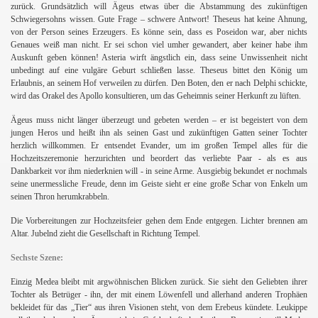
zurück. Grundsätzlich will Ägeus etwas über die Abstammung des zukünftigen
Schwiegersohns wissen. Gute Frage – schwere Antwort! Theseus hat keine Ahnung,
von der Person seines Erzeugers. Es könne sein, dass es Poseidon war, aber nichts
Genaues weiß man nicht. Er sei schon viel umher gewandert, aber keiner habe ihm
Auskunft geben können! Asteria wirft ängstlich ein, dass seine Unwissenheit nicht
unbedingt auf eine vulgäre Geburt schließen lasse. Theseus bittet den König um
Erlaubnis, an seinem Hof verweilen zu dürfen. Den Boten, den er nach Delphi schickte,
wird das Orakel des Apollo konsultieren, um das Geheimnis seiner Herkunft zu lüften.
Ägeus muss nicht länger überzeugt und gebeten werden – er ist begeistert von dem
jungen Heros und heißt ihn als seinen Gast und zukünftigen Gatten seiner Tochter
herzlich willkommen. Er entsendet Evander, um im großen Tempel alles für die
Hochzeitszeremonie herzurichten und beordert das verliebte Paar - als es aus
Dankbarkeit vor ihm niederknien will - in seine Arme. Ausgiebig bekundet er nochmals
seine unermessliche Freude, denn im Geiste sieht er eine große Schar von Enkeln um
h
seinen Thron herumkrabbeln.
Die Vorbereitungen zur Hochzeitsfeier gehen dem Ende entgegen. Lichter brennen am
Altar. Jubelnd zieht die Gesellschaft in Richtung Tempel.
Sechste Szene:
Einzig Medea bleibt mit argwöhnischen Blicken zurück. Sie sieht den Geliebten ihrer
Tochter als Betrüger - ihn, der mit einem Löwenfell und allerhand anderen Trophäen
bekleidet für das „Tier“ aus ihren Visionen steht, von dem Erebeus kündete. Leukippe