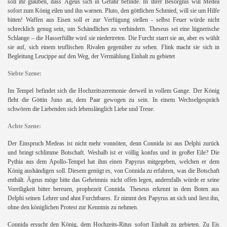
soll ihr glauben, dass Ägeus sich in Gefahr befinde. In ihrer Besorgnis will Medea
sofort zum König eilen und ihn warnen. Pluto, den göttlichen Schmied, will sie um Hilfe
bitten! Waffen aus Eisen soll er zur Verfügung stellen - selbst Feuer würde nicht
schrecklich genug sein, um Schändliches zu verhindern. Theseus sei eine lügnerische
Schlange – die Hasserfüllte wird sie niedertreten. Die Furcht starrt sie an, aber es wühlt
sie auf, sich einem teuflischen Rivalen gegenüber zu sehen. Flink macht sie sich in
Begleitung Leucippe auf den Weg, der Vermählung Einhalt zu gebietet
Siebte Szene:
Im Tempel befindet sich die Hochzeitszeremonie derweil in vollem Gange. Der König
fleht die Göttin Juno an, dem Paar gewogen zu sein. In einem Wechselgespräch
schwören die Liebenden sich lebenslänglich Liebe und Treue.
Achte Szene:
Der Einspruch Medeas ist nicht mehr vonnöten, denn Connida ist aus Delphi zurück
und bringt schlimme Botschaft. Weshalb ist er völlig konfus und in großer Eile? Die
Pythia aus dem Apollo-Tempel hat ihm einen Papyrus mitgegeben, welchen er dem
König aushändigen soll. Diesem genügt es, von Connida zu erfahren, was die Botschaft
enthält. Ägeus möge bitte das Geheimnis nicht offen legen, andernfalls würde er seine
Voreiligkeit bitter bereuen, prophezeit Connida. Theseus erkennt in dem Boten aus
Delphi seinen Lehrer und ahnt Furchtbares. Er nimmt den Papyrus an sich und liest ihn,
ohne den königlichen Protest zur Kenntnis zu nehmen.
Connida ersucht den König, dem Hochzeits-Ritus sofort Einhalt zu gebieten. Zu Eis