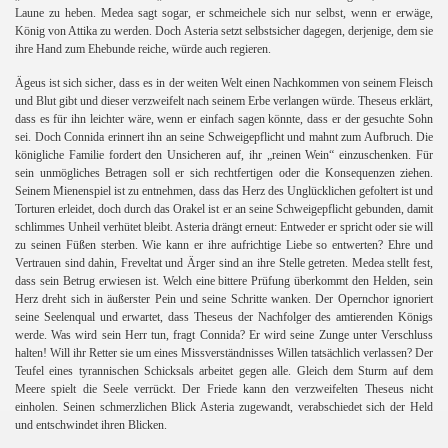
Laune zu heben. Medea sagt sogar, er schmeichele sich nur selbst, wenn er erwäge,
König von Attika zu werden. Doch Asteria setzt selbstsicher dagegen, derjenige, dem sie
ihre Hand zum Ehebunde reiche, würde auch regieren.
Ägeus ist sich sicher, dass es in der weiten Welt einen Nachkommen von seinem Fleisch
und Blut gibt und dieser verzweifelt nach seinem Erbe verlangen würde. Theseus erklärt,
dass es für ihn leichter wäre, wenn er einfach sagen könnte, dass er der gesuchte Sohn
sei. Doch Connida erinnert ihn an seine Schweigepflicht und mahnt zum Aufbruch. Die
königliche Familie fordert den Unsicheren auf, ihr „reinen Wein“ einzuschenken. Für
sein unmögliches Betragen soll er sich rechtfertigen oder die Konsequenzen ziehen.
Seinem Mienenspiel ist zu entnehmen, dass das Herz des Unglücklichen gefoltert ist und
Torturen erleidet, doch durch das Orakel ist er an seine Schweigepflicht gebunden, damit
schlimmes Unheil verhütet bleibt. Asteria drängt erneut: Entweder er spricht oder sie will
zu seinen Füßen sterben. Wie kann er ihre aufrichtige Liebe so entwerten? Ehre und
Vertrauen sind dahin, Freveltat und Ärger sind an ihre Stelle getreten. Medea stellt fest,
dass sein Betrug erwiesen ist. Welch eine bittere Prüfung überkommt den Helden, sein
Herz dreht sich in äußerster Pein und seine Schritte wanken. Der Opernchor ignoriert
seine Seelenqual und erwartet, dass Theseus der Nachfolger des amtierenden Königs
werde. Was wird sein Herr tun, fragt Connida? Er wird seine Zunge unter Verschluss
halten! Will ihr Retter sie um eines Missverständnisses Willen tatsächlich verlassen? Der
Teufel eines tyrannischen Schicksals arbeitet gegen alle. Gleich dem Sturm auf dem
Meere spielt die Seele verrückt. Der Friede kann den verzweifelten Theseus nicht
einholen. Seinen schmerzlichen Blick Asteria zugewandt, verabschiedet sich der Held
und entschwindet ihren Blicken.