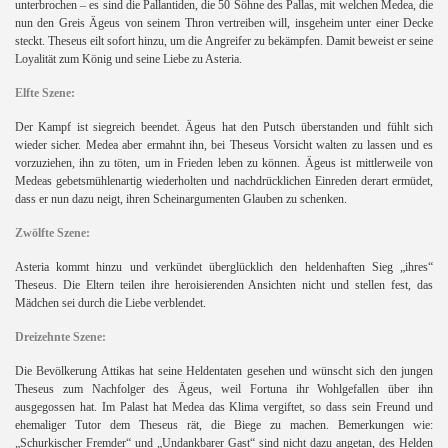
unterbrochen – es sind die Pallantiden, die 50 Söhne des Pallas, mit welchen Medea, die
nun den Greis Ägeus von seinem Thron vertreiben will, insgeheim unter einer Decke
steckt. Theseus eilt sofort hinzu, um die Angreifer zu bekämpfen. Damit beweist er seine
Loyalität zum König und seine Liebe zu Asteria.
Elfte Szene:
Der Kampf ist siegreich beendet. Ägeus hat den Putsch überstanden und fühlt sich
wieder sicher. Medea aber ermahnt ihn, bei Theseus Vorsicht walten zu lassen und es
vorzuziehen, ihn zu töten, um in Frieden leben zu können. Ägeus ist mittlerweile von
Medeas gebetsmühlenartig wiederholten und nachdrücklichen Einreden derart ermüdet,
dass er nun dazu neigt, ihren Scheinargumenten Glauben zu schenken.
Zwölfte Szene:
Asteria kommt hinzu und verkündet überglücklich den heldenhaften Sieg „ihres“
Theseus. Die Eltern teilen ihre heroisierenden Ansichten nicht und stellen fest, das
Mädchen sei durch die Liebe verblendet.
Dreizehnte Szene:
Die Bevölkerung Attikas hat seine Heldentaten gesehen und wünscht sich den jungen
Theseus zum Nachfolger des Ägeus, weil Fortuna ihr Wohlgefallen über ihn
ausgegossen hat. Im Palast hat Medea das Klima vergiftet, so dass sein Freund und
ehemaliger Tutor dem Theseus rät, die Biege zu machen. Bemerkungen wie:
„Schurkischer Fremder“ und „Undankbarer Gast“ sind nicht dazu angetan, des Helden