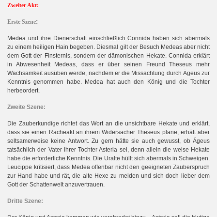
Zweiter Akt:
:
Erste Szene
Medea und ihre Dienerschaft einschließlich Connida haben sich abermals
zu einem heiligen Hain begeben. Diesmal gilt der Besuch Medeas aber nicht
dem Gott der Finsternis, sondern der dämonischen Hekate. Connida erklärt
in Abwesenheit Medeas, dass er über seinen Freund Theseus mehr
Wachsamkeit ausüben werde, nachdem er die Missachtung durch Ägeus zur
Kenntnis genommen habe. Medea hat auch den König und die Tochter
herbeordert.
Zweite Szene:
Die Zauberkundige richtet das Wort an die unsichtbare Hekate und erklärt,
dass sie einen Racheakt an ihrem Widersacher Theseus plane, erhält aber
seltsamerweise keine Antwort. Zu gern hätte sie auch gewusst, ob Ägeus
tatsächlich der Vater ihrer Tochter Asteria sei, denn allein die weise Hekate
habe die erforderliche Kenntnis. Die Uralte hüllt sich abermals in Schweigen.
Leucippe kritisiert, dass Medea offenbar nicht den geeigneten Zauberspruch
zur Hand habe und rät, die alte Hexe zu meiden und sich doch lieber dem
Gott der Schattenwelt anzuvertrauen.
Dritte Szene: