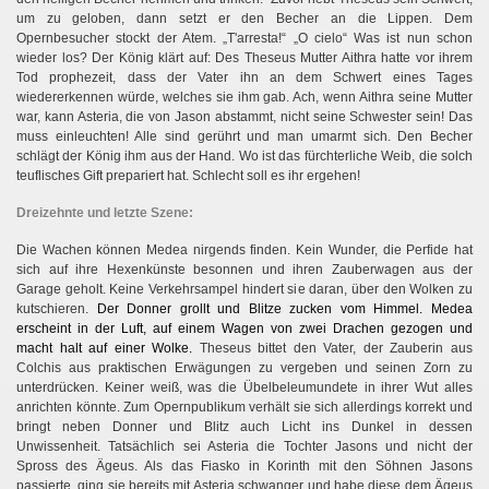
um zu geloben, dann setzt er den Becher an die Lippen. Dem
Opernbesucher stockt der Atem. „T'arresta!“ „O cielo“ Was ist nun schon
wieder los? Der König klärt auf: Des Theseus Mutter Aithra hatte vor ihrem
Tod prophezeit, dass der Vater ihn an dem Schwert eines Tages
wiedererkennen würde, welches sie ihm gab. Ach, wenn Aithra seine Mutter
war, kann Asteria, die von Jason abstammt, nicht seine Schwester sein! Das
muss einleuchten! Alle sind gerührt und man umarmt sich. Den Becher
schlägt der König ihm aus der Hand. Wo ist das fürchterliche Weib, die solch
teuflisches Gift prepariert hat. Schlecht soll es ihr ergehen!
Dreizehnte und letzte Szene:
Die Wachen können Medea nirgends finden. Kein Wunder, die Perfide hat
sich auf ihre Hexenkünste besonnen und ihren Zauberwagen aus der
Garage geholt. Keine Verkehrsampel hindert sie daran, über den Wolken zu
kutschieren.
Der Donner grollt und Blitze zucken vom Himmel. Medea
erscheint in der Luft, auf einem Wagen von zwei Drachen gezogen und
macht halt auf einer Wolke.
Theseus bittet den Vater, der Zauberin aus
Colchis aus praktischen Erwägungen zu vergeben und seinen Zorn zu
unterdrücken. Keiner weiß, was die Übelbeleumundete in ihrer Wut alles
anrichten könnte. Zum Opernpublikum verhält sie sich allerdings korrekt und
bringt neben Donner und Blitz auch Licht ins Dunkel in dessen
Unwissenheit. Tatsächlich sei Asteria die Tochter Jasons und nicht der
Spross des Ägeus. Als das Fiasko in Korinth mit den Söhnen Jasons
passierte, ging sie bereits mit Asteria schwanger und habe diese dem Ägeus