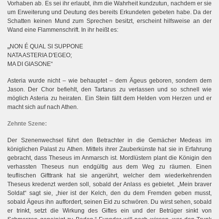
Vorhaben ab. Es sei ihr erlaubt, ihm die Wahrheit kundzutun, nachdem er sie
um Erweiterung und Deutung des bereits Erkundeten gebeten habe. Da der
Schatten keinen Mund zum Sprechen besitzt, erscheint hilfsweise an der
Wand eine Flammenschrift. In ihr heißt es:
„
NON É QUAL SI SUPPONE
NATA ASTERIA D'EGEO;
MA DI GIASONE“
Asteria wurde nicht – wie behauptet – dem Ägeus geboren, sondern dem
Jason. Der Chor befiehlt, den Tartarus zu verlassen und so schnell wie
möglich Asteria zu heiraten. Ein Stein fällt dem Helden vom Herzen und er
macht sich auf nach Athen.
Zehnte Szene:
Der Szenenwechsel führt den Betrachter in die Gemächer Medeas im
königlichen Palast zu Athen. Mittels ihrer Zauberkünste hat sie in Erfahrung
gebracht, dass Theseus im Anmarsch ist. Mordlüstern plant die Königin den
verhassten Theseus nun endgültig aus dem Weg zu räumen. Einen
teuflischen Gifttrank hat sie angerührt, welcher dem wiederkehrenden
Theseus kredenzt werden soll, sobald der Anlass es gebietet. „Mein braver
Soldat“ sagt sie, „hier ist der Kelch, den du dem Fremden geben musst,
sobald Ägeus ihn auffordert, seinen Eid zu schwören. Du wirst sehen, sobald
er trinkt, setzt die Wirkung des Giftes ein und der Betrüger sinkt von