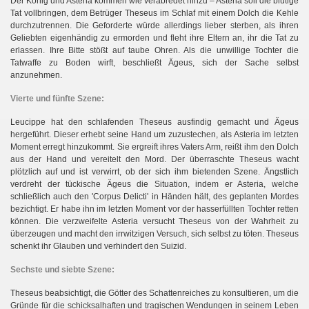
Der König und Asteria kommen wie verabredet hinzu – Asteria soll die blutige
Tat vollbringen, dem Betrüger Theseus im Schlaf mit einem Dolch die Kehle
durchzutrennen. Die Geforderte würde allerdings lieber sterben, als ihren
Geliebten eigenhändig zu ermorden und fleht ihre Eltern an, ihr die Tat zu
erlassen. Ihre Bitte stößt auf taube Ohren. Als die unwillige Tochter die
Tatwaffe zu Boden wirft, beschließt Ägeus, sich der Sache selbst
anzunehmen.
Vierte und fünfte Szene:
Leucippe hat den schlafenden Theseus ausfindig gemacht und Ägeus
hergeführt. Dieser erhebt seine Hand um zuzustechen, als Asteria im letzten
Moment erregt hinzukommt. Sie ergreift ihres Vaters Arm, reißt ihm den Dolch
aus der Hand und vereitelt den Mord. Der überraschte Theseus wacht
plötzlich auf und ist verwirrt, ob der sich ihm bietenden Szene. Ängstlich
verdreht der tückische Ägeus die Situation, indem er Asteria, welche
schließlich auch den 'Corpus Delicti' in Händen hält, des geplanten Mordes
bezichtigt. Er habe ihn im letzten Moment vor der hasserfüllten Tochter retten
können. Die verzweifelte Asteria versucht Theseus von der Wahrheit zu
überzeugen und macht den irrwitzigen Versuch, sich selbst zu töten. Theseus
schenkt ihr Glauben und verhindert den Suizid.
Sechste und siebte Szene:
Theseus beabsichtigt, die Götter des Schattenreiches zu konsultieren, um die
Gründe für die schicksalhaften und tragischen Wendungen in seinem Leben