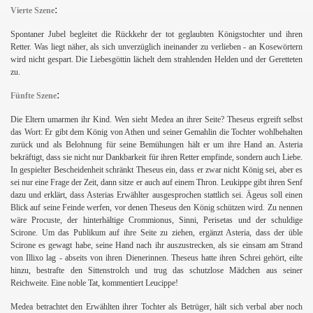
:
Vierte Szene
Spontaner Jubel begleitet die Rückkehr der tot geglaubten Königstochter und ihren
Retter. Was liegt näher, als sich unverzüglich ineinander zu verlieben - an Kosewörtern
wird nicht gespart. Die Liebesgöttin lächelt dem strahlenden Helden und der Geretteten
zu.
:
Fünfte Szene
Die Eltern umarmen ihr Kind. Wen sieht Medea an ihrer Seite? Theseus ergreift selbst
das Wort: Er gibt dem König von Athen und seiner Gemahlin die Tochter wohlbehalten
zurück und als Belohnung für seine Bemühungen hält er um ihre Hand an. Asteria
bekräftigt, dass sie nicht nur Dankbarkeit für ihren Retter empfinde, sondern auch Liebe.
In gespielter Bescheidenheit schränkt Theseus ein, dass er zwar nicht König sei, aber es
sei nur eine Frage der Zeit, dann sitze er auch auf einem Thron. Leukippe gibt ihren Senf
dazu und erklärt, dass Asterias Erwählter ausgesprochen stattlich sei. Ägeus soll einen
Blick auf seine Feinde werfen, vor denen Theseus den König schützen wird. Zu nennen
wäre Procuste, der hinterhältige Crommionus, Sinni, Perisetas und der schuldige
Scirone. Um das Publikum auf ihre Seite zu ziehen, ergänzt Asteria, dass der üble
Scirone es gewagt habe, seine Hand nach ihr auszustrecken, als sie einsam am Strand
von Illixo lag - abseits von ihren Dienerinnen. Theseus hatte ihren Schrei gehört, eilte
hinzu, bestrafte den Sittenstrolch und trug das schutzlose Mädchen aus seiner
Reichweite. Eine noble Tat, kommentiert Leucippe!
Medea betrachtet den Erwählten ihrer Tochter als Betrüger, hält sich verbal aber noch