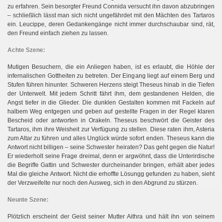
zu erfahren. Sein besorgter Freund Connida versucht ihn davon abzubringen
– schließlich lässt man sich nicht ungefährdet mit den Mächten des Tartaros
ein. Leucippe, deren Gedankengänge nicht immer durchschaubar sind, rät,
den Freund einfach ziehen zu lassen.
Achte Szene:
Mutigen Besuchern, die ein Anliegen haben, ist es erlaubt, die Höhle der
infernalischen Gottheiten zu betreten. Der Eingang liegt auf einem Berg und
Stufen führen hinunter. Schweren Herzens steigt Theseus hinab in die Tiefen
der Unterwelt. Mit jedem Schritt fährt ihm, dem gestandenen Helden, die
Angst tiefer in die Glieder. Die dunklen Gestalten kommen mit Fackeln auf
halbem Weg entgegen und geben auf gestellte Fragen in der Regel klaren
Bescheid oder antworten in Orakeln. Theseus beschwört die Geister des
Tartaros, ihm ihre Weisheit zur Verfügung zu stellen. Diese raten ihm, Asteria
zum Altar zu führen und alles Unglück würde sofort enden. Theseus kann die
Antwort nicht billigen – seine Schwester heiraten? Das geht gegen die Natur!
Er wiederholt seine Frage dreimal, denn er argwöhnt, dass die Unterirdische
die Begriffe Gattin und Schwester durcheinander bringen, erhält aber jedes
Mal die gleiche Antwort. Nicht die erhoffte Lösungg gefunden zu haben, sieht
der Verzweifelte nur noch den Ausweg, sich in den Abgrund zu stürzen.
Neunte Szene:
Plötzlich erscheint der Geist seiner Mutter Aithra und hält ihn von seinem