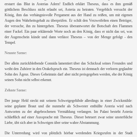
erstarrt das Blut in Asterias Adern! Endlich erklärt Theseus, dass es ihm gemäß
göttlichem Beschluss nicht erlaubt sei, Asteria zu heiraten. Vergeblich versucht der
König, ihm das verhängnisvolle Pergament aus der Hand zu reißen, um mit eigenen
Augen den Wahrheitsgehalt zu überprüfen. Er schilt den Verzweifelten einen Betrüger,
der versuche, ihn zu hintergehen. Theseus überantwortet die Botschaft den Flammen
einer Fackel. Ein paar erklärende Worte noch an den König, dass er nicht das sei, was
der Augenschein künde und dann verlässt Theseus – von der Menge gefolgt - den
Tempel.
Neunte Szene:
Der allein zurückbleibende Connida lamentiert über das Schicksal seines Freundes und
weiht den Zuhörer in den Orakelspruch ein. Theseus ist demnach der verloren geglaubte
Sohn des Ägeus. Dieses Geheimnis darf aber nicht preisgegeben werden, ehe der König
seinen Sohn nicht selbst erkennt.
Zehnte Szene:
Der junge Held steckt mit seinem Schweigegelübde allerdings in einer Zwickmühle:
seine geplante Braut und die nunmehr als Schwester enthüllte Asteria wird nach
Antworten zu der abgebrochenen Vermählung verlangen. Im Palast besteht Asteria
schließlich auf einer Aussprache mit Theseus. Dieser beteuert zwar seine unsterbliche
Liebe, übt sich aber in Schweigen über seine wahre Abstammung.
Die Unterredung wird von plötzlich hörbar werdenden Kriegsrufen in der Stadt