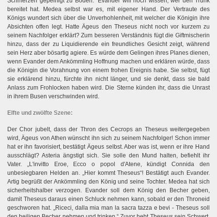
Schmerzen gepeinigt zu Boden.“ Evander will noch wissen, wer den Trunk
bereitet hat. Medea selbst war es, mit eigener Hand. Der Vertraute des
Königs wundert sich über die Unverhohlenheit, mit welcher die Königin ihre
Absichten offen legt. Hatte Ägeus den Theseus nicht noch vor kurzem zu
seinem Nachfolger erklärt? Zum besseren Verständnis fügt die Giftmischerin
hinzu, dass der zu Liquidierende ein freundliches Gesicht zeigt, während
sein Herz aber bösartig agiere. Es würde dem Gelingen ihres Planes dienen,
wenn Evander dem Ankömmling Hoffnung machen und erklären würde, dass
die Königin die Vorahnung von einem frohen Ereignis habe. Sie selbst, fügt
sie erklärend hinzu, fürchte ihn nicht länger, und sie denkt, dass sie bald
Anlass zum Frohlocken haben wird. Die Sterne künden ihr, dass die Unrast
in ihrem Busen verschwinden wird.
Elfte und zwölfte Szene:
Der Chor jubelt, dass der Thron des Cecrops an Theseus weitergegeben
wird, Ägeus von Athen wünscht ihn sich zu seinem Nachfolger! Schon immer
hat er ihn favorisiert, bestätigt Ägeus selbst. Aber was ist, wenn er ihre Hand
ausschlägt? Asteria ängstigt sich. Sie solle den Mund halten, befiehlt ihr
Vater. „L'invitto Eroe, Ecco o popol d'Atene, kündigt Connida den
unbesiegbaren Helden an. „Hier kommt Theseus“! Bestätigt auch Evander.
Artig begrüßt der Ankömmling den König und seine Tochter. Medea hat sich
sicherheitshalber verzogen. Evander soll dem König den Becher geben,
damit Theseus daraus einen Schluck nehmen kann, sobald er den Throneid
geschworen hat. „Riceci, dalla mia man la sacra tazza e bevi - Theseus soll
den heiligen Becher nehmen und trinken.“ Zuvor hebt Theseus sein Schwert,