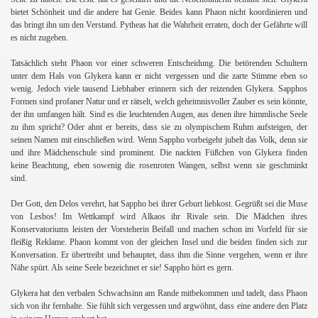
bietet Schönheit und die andere hat Genie. Beides kann Phaon nicht koordinieren und
das bringt ihn um den Verstand. Pytheas hat die Wahrheit erraten, doch der Gefährte will
es nicht zugeben.
Tatsächlich steht Phaon vor einer schweren Entscheidung. Die betörenden Schultern
unter dem Hals von Glykera kann er nicht vergessen und die zarte Stimme eben so
wenig. Jedoch viele tausend Liebhaber erinnern sich der reizenden Glykera. Sapphos
Formen sind profaner Natur und er rätselt, welch geheimnisvoller Zauber es sein könnte,
der ihn umfangen hält. Sind es die leuchtenden Augen, aus denen ihre himmlische Seele
zu ihm spricht? Oder ahnt er bereits, dass sie zu olympischem Ruhm aufsteigen, der
seinen Namen mit einschließen wird. Wenn Sappho vorbeigeht jubelt das Volk, denn sie
und ihre Mädchenschule sind prominent. Die nackten Füßchen von Glykera finden
keine Beachtung, eben sowenig die rosenroten Wangen, selbst wenn sie geschminkt
sind.
Der Gott, den Delos verehrt, hat Sappho bei ihrer Geburt liebkost. Gegrüßt sei die Muse
von Lesbos! Im Wettkampf wird Alkaos ihr Rivale sein. Die Mädchen ihres
Konservatoriums leisten der Vorsteherin Beifall und machen schon im Vorfeld für sie
fleißig Reklame. Phaon kommt von der gleichen Insel und die beiden finden sich zur
Konversation. Er übertreibt und behauptet, dass ihm die Sinne vergehen, wenn er ihre
Nähe spürt. Als seine Seele bezeichnet er sie! Sappho hört es gern.
Glykera hat den verbalen Schwachsinn am Rande mitbekommen und tadelt, dass Phaon
sich von ihr fernhalte. Sie fühlt sich vergessen und argwöhnt, dass eine andere den Platz