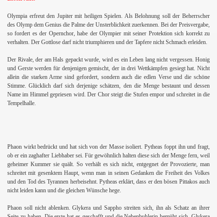
Olympia erfreut den Jupiter mit heiligen Spielen. Als Belohnung soll der Beherrscher
des Olymp dem Genius die Palme der Unsterblichkeit zuerkennen. Bei der Preisvergabe,
so fordert es der Opernchor, habe der Olympier mit seiner Protektion sich korrekt zu
verhalten. Der Gottlose darf nicht triumphieren und der Tapfere nicht Schmach erleiden.
Der Rivale, der am Hals gepackt wurde, wird es ein Leben lang nicht vergessen. Honig
und Gerste werden für denjenigen gemischt, der in drei Wettkämpfen gesiegt hat. Nicht
allein die starken Arme sind gefordert, sondern auch die edlen Verse und die schöne
Stimme. Glücklich darf sich derjenige schätzen, den die Menge bestaunt und dessen
Name im Himmel gepriesen wird. Der Chor steigt die Stufen empor und schreitet in die
Tempelhalle.
Phaon wirkt bedrückt und hat sich von der Masse isoliert. Pytheas foppt ihn und fragt,
ob er ein zaghafter Liebhaber sei. Für gewöhnlich halten diese sich der Menge fern, weil
geheimer Kummer sie quält. So verhält es sich nicht, entgegnet der Provozierte, man
schreitet mit gesenktem Haupt, wenn man in seinen Gedanken die Freiheit des Volkes
und den Tod des Tyrannen herbeisehnt. Pytheas erklärt, dass er den bösen Pittakos auch
nicht leiden kann und die gleichen Wünsche hege.
Phaon soll nicht ablenken. Glykera und Sappho streiten sich, ihn als Schatz an ihrer
Seite zu haben. Die erste hat es geschafft und die Nebenbuhlerin bemüht sich. Glykera