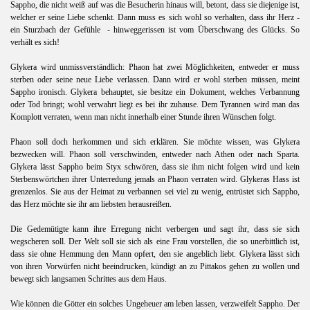
Sappho, die nicht weiß auf was die Besucherin hinaus will, betont, dass sie diejenige ist,
welcher er seine Liebe schenkt. Dann muss es sich wohl so verhalten, dass ihr Herz -
ein Sturzbach der Gefühle
- hinweggerissen ist vom Überschwang des Glücks. So
verhält es sich!
Glykera wird unmissverständlich: Phaon hat zwei Möglichkeiten, entweder er muss
sterben oder seine neue Liebe verlassen. Dann wird er wohl sterben müssen, meint
Sappho ironisch. Glykera behauptet, sie besitze ein Dokument, welches Verbannung
oder Tod bringt; wohl verwahrt liegt es bei ihr zuhause. Dem Tyrannen wird man das
Komplott verraten, wenn man nicht innerhalb einer Stunde ihren Wünschen folgt.
Phaon soll doch herkommen und sich erklären. Sie möchte wissen, was Glykera
bezwecken will. Phaon soll verschwinden, entweder nach Athen oder nach Sparta.
Glykera lässt Sappho beim Styx schwören, dass sie ihm nicht folgen wird und kein
Sterbenswörtchen ihrer Unterredung jemals an Phaon verraten wird. Glykeras Hass ist
grenzenlos. Sie aus der Heimat zu verbannen sei viel zu wenig, entrüstet sich Sappho,
das Herz möchte sie ihr am liebsten herausreißen.
Die Gedemütigte kann ihre Erregung nicht verbergen und sagt ihr, dass sie sich
wegscheren soll. Der Welt soll sie sich als eine Frau vorstellen, die so unerbittlich ist,
dass sie ohne Hemmung den Mann opfert, den sie angeblich liebt. Glykera lässt sich
von ihren Vorwürfen nicht beeindrucken, kündigt an zu Pittakos gehen zu wollen und
bewegt sich langsamen Schrittes aus dem Haus.
Wie können die Götter ein solches Ungeheuer am leben lassen, verzweifelt Sappho. Der