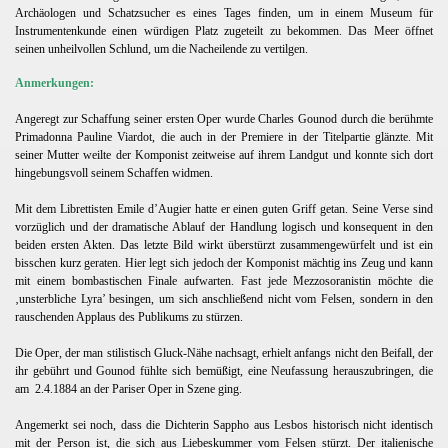
Archäologen und Schatzsucher es eines Tages finden, um in einem Museum für
Instrumentenkunde einen würdigen Platz zugeteilt zu bekommen. Das Meer öffnet
seinen unheilvollen Schlund, um die Nacheilende zu vertilgen.
Anmerkungen:
Angeregt zur Schaffung seiner ersten Oper wurde Charles Gounod durch die berühmte
Primadonna Pauline Viardot, die auch in der Premiere in der Titelpartie glänzte. Mit
seiner Mutter weilte der Komponist zeitweise auf ihrem Landgut und konnte sich dort
hingebungsvoll seinem Schaffen widmen.
Mit dem Librettisten Emile d’Augier hatte er einen guten Griff getan. Seine Verse sind
vorzüglich und der dramatische Ablauf der Handlung logisch und konsequent in den
beiden ersten Akten. Das letzte Bild wirkt überstürzt zusammengewürfelt und ist ein
bisschen kurz geraten. Hier legt sich jedoch der Komponist mächtig ins Zeug und kann
mit einem bombastischen Finale aufwarten. Fast jede Mezzosoranistin möchte die
‚unsterbliche Lyra’ besingen, um sich anschließend nicht vom Felsen, sondern in den
rauschenden Applaus des Publikums zu stürzen.
Die Oper, der man stilistisch Gluck-Nähe nachsagt, erhielt anfangs nicht den Beifall, der
ihr gebührt und Gounod fühlte sich bemüßigt, eine Neufassung herauszubringen, die
am
2.4.1884 an der Pariser Oper in Szene ging.
Angemerkt sei noch, dass die Dichterin Sappho aus Lesbos historisch nicht identisch
mit der Person ist, die sich aus Liebeskummer vom Felsen stürzt. Der italienische