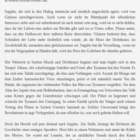
in seinem Herzen erobert hat.
Sappho, die sich in den Dialog einmischt und ziemlich ungeschickt agiert, wird von
Glykera zurechtgewiesen. Auch wenn sie nicht im Mittelpunkt des öffentlichen
Interesses stehe und wie unbedeutend sie auch immer sein mag, wird sie es nicht dulden,
dass ihr der Liebste eine andere zur Rivalin gibt und sei es Venus selbst. Phaon meint,
dass sie den Stellenwert ihrer äußeren Reize überschätze. Glykere bedeutet ihm, dass
Schönheit der Liebe mehr förderlich sein würde, als die Muse der Dichtkunst, im
Zweifelsfall ihr zumindest aber gleichzusetzen sei. Sappho hat die Vorstellung, wenn sie
erst die Siegespalme in Händen hält, wird das Herz des Geliebten ihr ohnehin gehören.
Der Wettstreit in Sachen Musik und Dichtkunst beginnt und man begibt sich in den
Tempel. Alkaos, der scharfzüngige Satiriker und Feind aller Tyrannen hat den Vortritt. Er
hat sich eine Taktik zurechtgelegt, die ihm zum Verhängnis wird. Anstatt die Menge mit
dem Zauber harmonischer Verse einzufangen, preist er mit männlich rauem Ton die
h
Hände, die zugunsten des stöhnenden Volkes das Blut von Tyrannen vergießen. Vor dem
Altar des Jupiter tönt sein Heldenbariton, dass in Ermangelung von Schwertern das Volk
seine Ketten gegen die Unterdrücker schwingen soll. Der Pöbel ist begeistert und
wünscht der Tyrannei den Untergang. In seiner Einfalt spricht der Sänger nach seinem
Vortrag den Phaon in Sachen Umsturz lautstark an. Solcher Unverstand bringt den
Revolutionär in arge Verlegenheit, da nun offenbar ist, was noch geheim bleiben soll.
Doch der Herold ruft jetzt dreimal nach Sappho. Zur Stelle, besingt die Dichterin die
Geschichte eines mutigen Sportlers: Hero lebt in einem Wohnturm und atmet die Kühle
des Meeres. Sie wartet auf Leander, der zu nächtlicher Stunde durch den Kanal