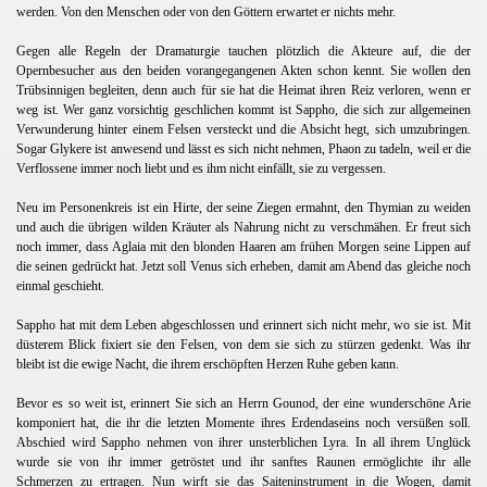
werden. Von den Menschen oder von den Göttern erwartet er nichts mehr.
Gegen alle Regeln der Dramaturgie tauchen plötzlich die Akteure auf, die der
Opernbesucher aus den beiden vorangegangenen Akten schon kennt. Sie wollen den
Trübsinnigen begleiten, denn auch für sie hat die Heimat ihren Reiz verloren, wenn er
weg ist. Wer ganz vorsichtig geschlichen kommt ist Sappho, die sich zur allgemeinen
Verwunderung hinter einem Felsen versteckt und die Absicht hegt, sich umzubringen.
Sogar Glykere ist anwesend und lässt es sich nicht nehmen, Phaon zu tadeln, weil er die
Verflossene immer noch liebt und es ihm nicht einfällt, sie zu vergessen.
Neu im Personenkreis ist ein Hirte, der seine Ziegen ermahnt, den Thymian zu weiden
und auch die übrigen wilden Kräuter als Nahrung nicht zu verschmähen. Er freut sich
noch immer, dass Aglaia mit den blonden Haaren am frühen Morgen seine Lippen auf
die seinen gedrückt hat. Jetzt soll Venus sich erheben, damit am Abend das gleiche noch
einmal geschieht.
Sappho hat mit dem Leben abgeschlossen und erinnert sich nicht mehr, wo sie ist. Mit
düsterem Blick fixiert sie den Felsen, von dem sie sich zu stürzen gedenkt. Was ihr
bleibt ist die ewige Nacht, die ihrem erschöpften Herzen Ruhe geben kann.
Bevor es so weit ist, erinnert Sie sich an Herrn Gounod, der eine wunderschöne Arie
komponiert hat, die ihr die letzten Momente ihres Erdendaseins noch versüßen soll.
Abschied wird Sappho nehmen von ihrer unsterblichen Lyra. In all ihrem Unglück
wurde sie von ihr immer getröstet und ihr sanftes Raunen ermöglichte ihr alle
Schmerzen zu ertragen. Nun wirft sie das Saiteninstrument in die Wogen, damit