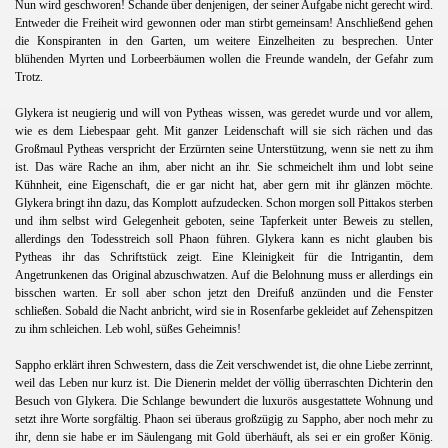
Nun wird geschworen! Schande über denjenigen, der seiner Aufgabe nicht gerecht wird.
Entweder die Freiheit wird gewonnen oder man stirbt gemeinsam! Anschließend gehen
die Konspiranten in den Garten, um weitere Einzelheiten zu besprechen. Unter
blühenden Myrten und Lorbeerbäumen wollen die Freunde wandeln, der Gefahr zum
Trotz.
Glykera ist neugierig und will von Pytheas wissen, was geredet wurde und vor allem,
wie es dem Liebespaar geht. Mit ganzer Leidenschaft will sie sich rächen und das
Großmaul Pytheas verspricht der Erzürnten seine Unterstützung, wenn sie nett zu ihm
ist. Das wäre Rache an ihm, aber nicht an ihr. Sie schmeichelt ihm und lobt seine
Kühnheit, eine Eigenschaft, die er gar nicht hat, aber gern mit ihr glänzen möchte.
Glykera bringt ihn dazu, das Komplott aufzudecken. Schon morgen soll Pittakos sterben
und ihm selbst wird Gelegenheit geboten, seine Tapferkeit unter Beweis zu stellen,
allerdings den Todesstreich soll Phaon führen. Glykera kann es nicht glauben bis
Pytheas ihr das Schriftstück zeigt. Eine Kleinigkeit für die Intrigantin, dem
Angetrunkenen das Original abzuschwatzen. Auf die Belohnung muss er allerdings ein
bisschen warten. Er soll aber schon jetzt den Dreifuß anzünden und die Fenster
schließen. Sobald die Nacht anbricht, wird sie in Rosenfarbe gekleidet auf Zehenspitzen
zu ihm schleichen. Leb wohl, süßes Geheimnis!
Sappho erklärt ihren Schwestern, dass die Zeit verschwendet ist, die ohne Liebe zerrinnt,
weil das Leben nur kurz ist. Die Dienerin meldet der völlig überraschten Dichterin den
Besuch von Glykera. Die Schlange bewundert die luxurös ausgestattete Wohnung und
setzt ihre Worte sorgfältig. Phaon sei überaus großzügig zu Sappho, aber noch mehr zu
ihr, denn sie habe er im Säulengang mit Gold überhäuft, als sei er ein großer König.