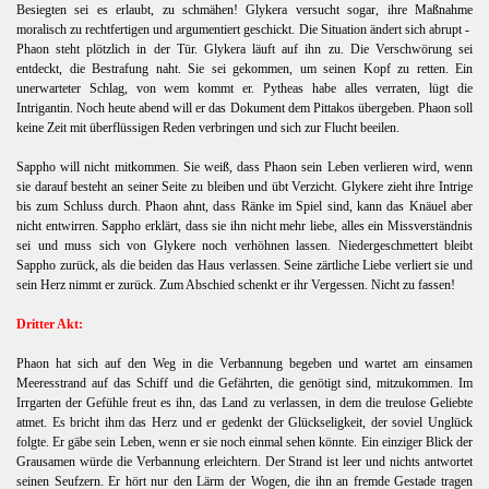
Besiegten sei es erlaubt, zu schmähen! Glykera versucht sogar, ihre Maßnahme
moralisch zu rechtfertigen und argumentiert geschickt. Die Situation ändert sich abrupt -
Phaon steht plötzlich in der Tür. Glykera läuft auf ihn zu. Die Verschwörung sei
entdeckt, die Bestrafung naht. Sie sei gekommen, um seinen Kopf zu retten. Ein
unerwarteter Schlag, von wem kommt er. Pytheas habe alles verraten, lügt die
Intrigantin. Noch heute abend will er das Dokument dem Pittakos übergeben. Phaon soll
keine Zeit mit überflüssigen Reden verbringen und sich zur Flucht beeilen.
Sappho will nicht mitkommen. Sie weiß, dass Phaon sein Leben verlieren wird, wenn
sie darauf besteht an seiner Seite zu bleiben und übt Verzicht. Glykere zieht ihre Intrige
bis zum Schluss durch. Phaon ahnt, dass Ränke im Spiel sind, kann das Knäuel aber
nicht entwirren. Sappho erklärt, dass sie ihn nicht mehr liebe, alles ein Missverständnis
sei und muss sich von Glykere noch verhöhnen lassen. Niedergeschmettert bleibt
Sappho zurück, als die beiden das Haus verlassen. Seine zärtliche Liebe verliert sie und
sein Herz nimmt er zurück. Zum Abschied schenkt er ihr Vergessen. Nicht zu fassen!
Dritter Akt:
Phaon hat sich auf den Weg in die Verbannung begeben und wartet am einsamen
Meeresstrand auf das Schiff und die Gefährten, die genötigt sind, mitzukommen. Im
Irrgarten der Gefühle freut es ihn, das Land zu verlassen, in dem die treulose Geliebte
atmet. Es bricht ihm das Herz und er gedenkt der Glückseligkeit, der soviel Unglück
folgte. Er gäbe sein Leben, wenn er sie noch einmal sehen könnte. Ein einziger Blick der
Grausamen würde die Verbannung erleichtern. Der Strand ist leer und nichts antwortet
seinen Seufzern. Er hört nur den Lärm der Wogen, die ihn an fremde Gestade tragen