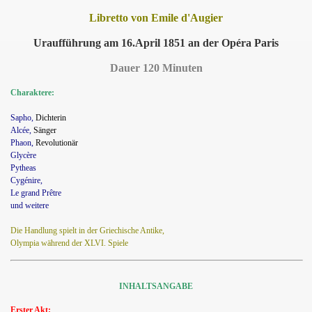
Libretto von Emile d'Augier
Uraufführung am 16.April 1851 an der Opéra Paris
Dauer 120 Minuten
Charaktere:
Sapho,
Dichterin
Alcée,
Sänger
Phaon,
Revolutionär
Glycère
Pytheas
Cygénire,
Le grand Prêtre
und weitere
Die Handlung spielt in der Griechische Antike,
Olympia während der XLVI. Spiele
INHALTSANGABE
Erster Akt: