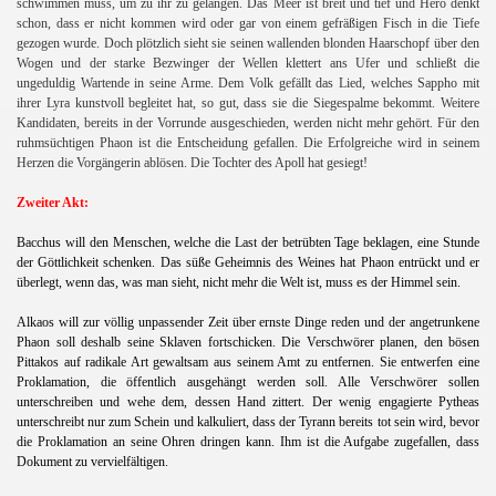
schwimmen muss, um zu ihr zu gelangen. Das Meer ist breit und tief und Hero denkt
schon, dass er nicht kommen wird oder gar von einem gefräßigen Fisch in die Tiefe
gezogen wurde. Doch plötzlich sieht sie seinen wallenden blonden Haarschopf über den
Wogen und der starke Bezwinger der Wellen klettert ans Ufer und schließt die
ungeduldig Wartende in seine Arme. Dem Volk gefällt das Lied, welches Sappho mit
ihrer Lyra kunstvoll begleitet hat, so gut, dass sie die Siegespalme bekommt. Weitere
Kandidaten, bereits in der Vorrunde ausgeschieden, werden nicht mehr gehört. Für den
ruhmsüchtigen Phaon ist die Entscheidung gefallen. Die Erfolgreiche wird in seinem
Herzen die Vorgängerin ablösen. Die Tochter des Apoll hat gesiegt!
Zweiter Akt:
Bacchus will den Menschen, welche die Last der betrübten Tage beklagen, eine Stunde
der Göttlichkeit schenken. Das süße Geheimnis des Weines hat Phaon entrückt und er
überlegt, wenn das, was man sieht, nicht mehr die Welt ist, muss es der Himmel sein.
Alkaos will zur völlig unpassender Zeit über ernste Dinge reden und der angetrunkene
Phaon soll deshalb seine Sklaven fortschicken. Die Verschwörer planen, den bösen
Pittakos auf radikale Art gewaltsam aus seinem Amt zu entfernen. Sie entwerfen eine
Proklamation, die öffentlich ausgehängt werden soll. Alle Verschwörer sollen
unterschreiben und wehe dem, dessen Hand zittert. Der wenig engagierte Pytheas
unterschreibt nur zum Schein und kalkuliert, dass der Tyrann bereits tot sein wird, bevor
die Proklamation an seine Ohren dringen kann. Ihm ist die Aufgabe zugefallen, dass
Dokument zu vervielfältigen.