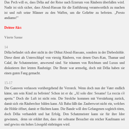
Das Pech will es, dass Délia auf der Reise nach Erzerum von Räubern überfallen wird.
Nadir ist sich sicher, dass Aboul-Hassan für die Entführung verantwortlich zu machen
ist und ruft seine Männer zu den Waffen, um die Geliebte zu befreien. „Presto
andiamo!“
Dritter Akt:
Vierte Szene
14
Délia befindet sich aber nicht in der Obhut Aboul-Hassans, sondern in der Diebeshöhle.
Diese dient als Unterschlupf von vierzig Räubern, von denen Ours-Kan, Thamar und
Calaf, ihr Schatzmeister, anwesend sind. Sie träumen von Reichtum und Luxus und
diskutieren ihre letzten Raubzüge. Die Beute war armselig, doch mit Délia haben sie
einen guten Fang gemacht.
15-17
Die Ganoven verlassen vorübergehend ihr Versteck. Wenn doch nun der Vater endlich
käme, um sein Kind zu befreien! Schon ist er da: „Al solo dire: Sesamo!
La roccia s'è
aperta.“ Doch die Luft ist nicht rein.
Die Strolche kommen mit Verstärkung zurück,
damit sich ein Räuberchor bilden kann. Ali Baba fällt das Zauberwort nicht ein, welches
die Höhle öffnet, damit er flüchten kann. Die Bande will den Gefangenen sogleich töten,
doch Délia verhandelt und hat Erfolg. Den Schatzmeister kann sie für ihre Idee
gewinnen,
denn sie erklärt ihm, dass der seltsame Besucher ein reicher Kaufmann sei
und gewiss ein hohes Lösegeld einbringen wird.