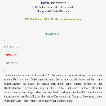
Thamar,
sein Vertreter
Calaf,
Schatzmeister der Diebesbande
Phaor,
in Alì Babàs Diensten
Die Handlung spielt in Persien zu islamischer Zeit
HANDLUNG
SINFONIA
Erster Akt:
Erste Szene
1
Die italienische Version der Oper sieht Alì Babà nicht als Sympathieträger, denn er steht
in dem Ruf, ein alter Geizkragen zu sein, der es nur darauf abgesehen hat, seine
Schatzkammern zu füllen. Er scheut sich nicht, seine einzige Tochter an den
Meistbietenden zu vermarkten, ohne auf ihre Gefühle Rücksicht zu nehmen. Diese hat
sie an einen armen jungen Mann namens Nadir verloren. Der Unglückliche liebt die
Kaufmannstochter ebenfalls, hat aber keine Chance, sie zur Gattin zu bekommen, denn
er hat kein Geld -
dem Vater ist aber materieller Besitz wichtig.