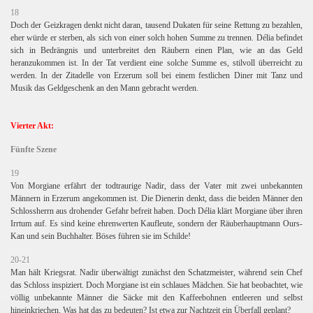
18
Doch der Geizkragen denkt nicht daran, tausend Dukaten für seine Rettung zu bezahlen,
eher würde er sterben, als sich von einer solch hohen Summe zu trennen. Délia befindet
sich in Bedrängnis und unterbreitet den Räubern einen Plan, wie an das Geld
heranzukommen ist. In der Tat verdient eine solche Summe es, stilvoll überreicht zu
werden. In der Zitadelle von Erzerum soll bei einem festlichen Diner mit Tanz und
Musik das Geldgeschenk an den Mann gebracht werden.
Vierter Akt:
Fünfte Szene
19
Von Morgiane erfährt der todtraurige Nadir, dass der Vater mit zwei unbekannten
Männern in Erzerum angekommen ist. Die Dienerin denkt, dass die beiden Männer den
Schlossherrn aus drohender Gefahr befreit haben. Doch Délia klärt Morgiane über ihren
Irrtum auf. Es sind keine ehrenwerten Kaufleute, sondern der Räuberhauptmann Ours-
Kan und sein Buchhalter. Böses führen sie im Schilde!
20-21
Man hält Kriegsrat. Nadir überwältigt zunächst den Schatzmeister, während sein Chef
das Schloss inspiziert. Doch Morgiane ist ein schlaues Mädchen. Sie hat beobachtet, wie
völlig unbekannte Männer die Säcke mit den Kaffeebohnen entleeren und selbst
hineinkriechen. Was hat das zu bedeuten? Ist etwa zur Nachtzeit ein Überfall geplant?