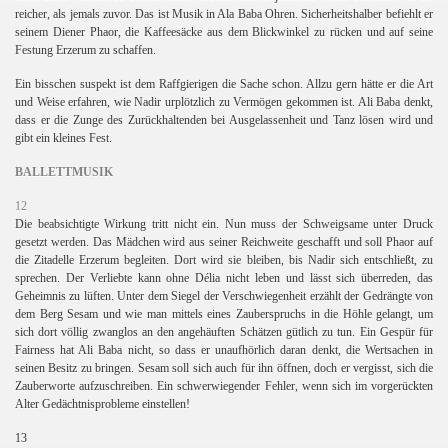
reicher, als jemals zuvor. Das ist Musik in Ala Baba Ohren. Sicherheitshalber befiehlt er
seinem Diener Phaor, die Kaffeesäcke aus dem Blickwinkel zu rücken und auf seine
Festung Erzerum zu schaffen.
Ein bisschen suspekt ist dem Raffgierigen die Sache schon. Allzu gern hätte er die Art
und Weise erfahren, wie Nadir urplötzlich zu Vermögen gekommen ist. Ali Baba denkt,
dass er die Zunge des Zurückhaltenden bei Ausgelassenheit und Tanz lösen wird und
gibt ein kleines Fest.
BALLETTMUSIK
12
Die beabsichtigte Wirkung tritt nicht ein. Nun muss der Schweigsame unter Druck
gesetzt werden. Das Mädchen wird aus seiner Reichweite geschafft und soll Phaor auf
die Zitadelle Erzerum begleiten. Dort wird sie bleiben, bis Nadir sich entschließt, zu
sprechen. Der Verliebte kann ohne Délia nicht leben und lässt sich überreden, das
Geheimnis zu lüften. Unter dem Siegel der Verschwiegenheit erzählt der Gedrängte von
dem Berg Sesam und wie man mittels eines Zauberspruchs in die Höhle gelangt, um
sich dort völlig zwanglos an den angehäuften Schätzen gütlich zu tun. Ein Gespür für
Fairness hat Ali Baba nicht, so dass er unaufhörlich daran denkt, die Wertsachen in
seinen Besitz zu bringen. Sesam soll sich auch für ihn öffnen, doch er vergisst, sich die
Zauberworte aufzuschreiben. Ein schwerwiegender Fehler, wenn sich im vorgerückten
Alter Gedächtnisprobleme einstellen!
13