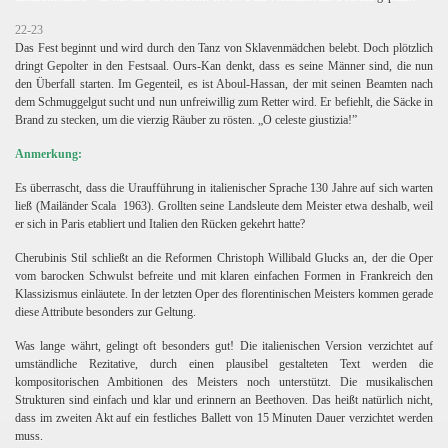
22-23
Das Fest beginnt und wird durch den Tanz von Sklavenmädchen belebt. Doch plötzlich
dringt Gepolter in den Festsaal. Ours-Kan denkt, dass es seine Männer sind, die nun
den Überfall starten. Im Gegenteil, es ist Aboul-Hassan, der mit seinen Beamten nach
dem Schmuggelgut sucht und nun unfreiwillig zum Retter wird. Er befiehlt, die Säcke in
Brand zu stecken, um die vierzig Räuber zu rösten.
„O celeste giustizia!”
Anmerkung:
Es überrascht, dass die Uraufführung in italienischer Sprache 130 Jahre auf sich warten
ließ (Mailänder Scala 1963). Grollten seine Landsleute dem Meister etwa deshalb, weil
er sich in Paris etabliert und Italien den Rücken gekehrt hatte?
Cherubinis Stil schließt an die Reformen Christoph Willibald Glucks an, der die Oper
vom barocken Schwulst befreite und mit klaren einfachen Formen in Frankreich den
Klassizismus einläutete. In der letzten Oper des florentinischen Meisters kommen gerade
diese Attribute besonders zur Geltung.
Was lange währt, gelingt oft besonders gut! Die italienischen Version verzichtet auf
umständliche Rezitative, durch einen plausibel gestalteten Text werden die
kompositorischen Ambitionen des Meisters noch unterstützt. Die musikalischen
Strukturen sind einfach und klar und erinnern an Beethoven. Das heißt natürlich nicht,
dass im zweiten Akt auf ein festliches Ballett von 15 Minuten Dauer verzichtet werden
muss.