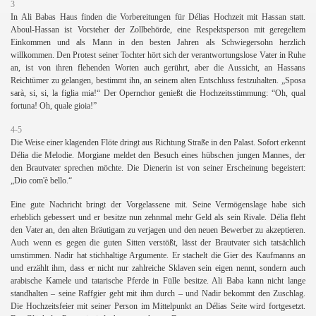
3
In Ali Babas Haus finden die Vorbereitungen für Délias Hochzeit mit Hassan statt.
Aboul-Hassan ist Vorsteher der Zollbehörde, eine Respektsperson mit geregeltem
Einkommen und als Mann in den besten Jahren als Schwiegersohn herzlich
willkommen. Den Protest seiner Tochter hört sich der verantwortungslose Vater in Ruhe
an, ist von ihren flehenden Worten auch gerührt, aber die Aussicht, an Hassans
Reichtümer zu gelangen, bestimmt ihn, an seinem alten Entschluss festzuhalten.
„Sposa
sarà, si, si, la figlia mia!“ Der Opernchor genießt die Hochzeitsstimmung: “Oh, qual
fortuna! Oh, quale gioia!”
4-5
Die Weise einer klagenden Flöte dringt aus Richtung Straße in den Palast. Sofort erkennt
Délia die Melodie. Morgiane meldet den Besuch eines hübschen jungen Mannes, der
den Brautvater sprechen möchte. Die Dienerin ist von seiner Erscheinung begeistert:
„Dio com'è bello.“
h
Eine gute Nachricht bringt der Vorgelassene mit. Seine Vermögenslage habe sich
erheblich gebessert und er besitze nun zehnmal mehr Geld als sein Rivale. Délia fleht
den Vater an, den alten Bräutigam zu verjagen und den neuen Bewerber zu akzeptieren.
Auch wenn es gegen die guten Sitten verstößt, lässt der Brautvater sich tatsächlich
umstimmen. Nadir hat stichhaltige Argumente. Er stachelt die Gier des Kaufmanns an
und erzählt ihm, dass er nicht nur zahlreiche Sklaven sein eigen nennt, sondern auch
arabische Kamele und tatarische Pferde in Fülle besitze. Ali Baba kann nicht lange
standhalten – seine Raffgier geht mit ihm durch – und Nadir bekommt den Zuschlag.
Die Hochzeitsfeier mit seiner Person im Mittelpunkt an Délias Seite wird fortgesetzt.