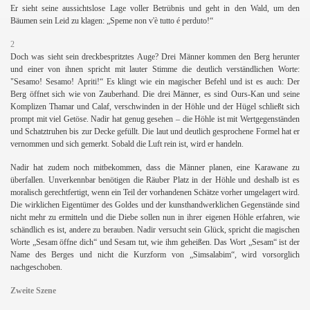
Er sieht seine aussichtslose Lage voller Betrübnis und geht in den Wald, um den
Bäumen sein Leid zu klagen: „Speme non v'è tutto é perduto!“
2
Doch was sieht sein dreckbespritztes Auge? Drei Männer kommen den Berg herunter
und einer von ihnen spricht mit lauter Stimme die deutlich verständlichen Worte:
"Sesamo! Sesamo!
Apriti!“
Es klingt wie ein magischer Befehl und ist es auch: Der
Berg öffnet sich wie von Zauberhand. Die drei Männer, es sind Ours-Kan und seine
Komplizen Thamar und Calaf, verschwinden in der Höhle und der Hügel schließt sich
prompt mit viel Getöse. Nadir hat genug gesehen – die Höhle ist mit Wertgegenständen
und Schatztruhen bis zur Decke gefüllt. Die laut und deutlich gesprochene Formel hat er
vernommen und sich gemerkt. Sobald die Luft rein ist, wird er handeln.
Nadir hat zudem noch mitbekommen, dass die Männer planen, eine Karawane zu
überfallen. Unverkennbar benötigen die Räuber Platz in der Höhle und deshalb ist es
moralisch gerechtfertigt, wenn ein Teil der vorhandenen Schätze vorher umgelagert wird.
Die wirklichen Eigentümer des Goldes und der kunsthandwerklichen Gegenstände sind
nicht mehr zu ermitteln und die Diebe sollen nun in ihrer eigenen Höhle erfahren, wie
schändlich es ist, andere zu berauben. Nadir versucht sein Glück, spricht die magischen
Worte „Sesam öffne dich“ und Sesam tut, wie ihm geheißen. Das Wort „Sesam“ ist der
Name des Berges und nicht die Kurzform von „Simsalabim“, wird vorsorglich
nachgeschoben.
Zweite Szene