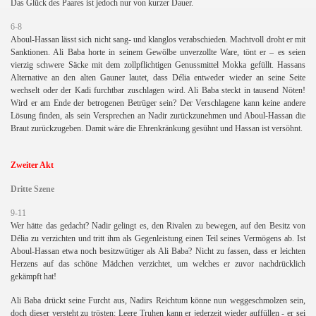
Das Glück des Paares ist jedoch nur von kurzer Dauer.
6-8
Aboul-Hassan lässt sich nicht sang- und klanglos verabschieden. Machtvoll droht er mit
Sanktionen. Ali Baba horte in seinem Gewölbe unverzollte Ware, tönt er – es seien
vierzig schwere Säcke mit dem zollpflichtigen Genussmittel Mokka gefüllt. Hassans
Alternative an den alten Gauner lautet, dass Délia entweder wieder an seine Seite
wechselt oder der Kadi furchtbar zuschlagen wird. Ali Baba steckt in tausend Nöten!
Wird er am Ende der betrogenen Betrüger sein? Der Verschlagene kann keine andere
Lösung finden, als sein Versprechen an Nadir zurückzunehmen und Aboul-Hassan die
Braut zurückzugeben. Damit wäre die Ehrenkränkung gesühnt und Hassan ist versöhnt.
Zweiter Akt
Dritte Szene
9-11
Wer hätte das gedacht? Nadir gelingt es, den Rivalen zu bewegen, auf den Besitz von
Délia zu verzichten und tritt ihm als Gegenleistung einen Teil seines Vermögens ab. Ist
Aboul-Hassan etwa noch besitzwütiger als Ali Baba? Nicht zu fassen, dass er leichten
Herzens auf das schöne Mädchen verzichtet, um welches er zuvor nachdrücklich
gekämpft hat!
Ali Baba drückt seine Furcht aus, Nadirs Reichtum könne nun weggeschmolzen sein,
doch dieser versteht zu trösten: Leere Truhen kann er jederzeit wieder auffüllen - er sei