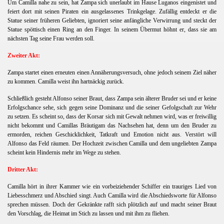
Um Camilla nahe zu sein, hat Zampa sich unerlaubt im Hause Luganos eingenistet und
feiert dort mit seinen Piraten ein ausgelassenes Trinkgelage. Zufällig entdeckt er die
Statue seiner früheren Geliebten, ignoriert seine anfängliche Verwirrung und steckt der
Statue spöttisch einen Ring an den Finger. In seinem Übermut höhnt er, dass sie am
nächsten Tag seine Frau werden soll.
Zweiter Akt:
Zampa startet einen erneuten einen Annäherungsversuch, ohne jedoch seinem Ziel näher
zu kommen. Camilla weist ihn hartnäckig zurück.
Schließlich gesteht Alfonso seiner Braut, dass Zampa sein älterer Bruder sei und er keine
Erfolgschance sehe, sich gegen seine Dominanz und die seiner Gefolgschaft zur Wehr
zu setzen. Es scheint so, dass der Korsar sich mit Gewalt nehmen wird, was er freiwillig
nicht bekommt und Camillas Bräutigam das Nachsehen hat, denn um den Bruder zu
ermorden, reichen Geschicklichkeit, Tatkraft und Emotion nicht aus. Verstört will
Alfonso das Feld räumen. Der Hochzeit zwischen Camilla und dem ungeliebten Zampa
scheint kein Hindernis mehr im Wege zu stehen.
Dritter Akt:
Camilla hört in ihrer Kammer wie ein vorbeiziehender Schiffer ein trauriges Lied von
Liebesschmerz und Abschied singt. Auch Camilla wird die Abschiedsworte für Alfonso
sprechen müssen. Doch der Gekränkte rafft sich plötzlich auf und macht seiner Braut
den Vorschlag, die Heimat im Stich zu lassen und mit ihm zu fliehen.