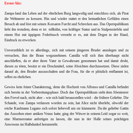
Erster Akt:
Zampa fand das Leben auf der elterlichen Burg langweilig und entschloss sich, als Pirat
die Weltmeere zu kreuzen. Hin und wieder stattet er den heimatlichen Gefilden einen
Besuch ab und löst mit seinen Korsaren Furcht und Schrecken aus. Das Opernpublikum
liebt ihn trotzdem, denn er ist
tollkühn, von kräftiger Statur und in Stulpenstiefeln und
einem Hut mit üppigem Federbusch versteht er es, mit dem Degen in der Hand,
Eindruck zu erwecken.
Unverzeihlich ist es allerdings, sich mit seinem jüngeren Bruder anzulegen und zu
versuchen, ihm die Braut wegzunehmen. Camilla will sich ihm überhaupt nicht
anschließen, da er aber ihren Vater in Gewahrsam genommen hat und damit droht,
diesen zu töten, besitzt er ein Druckmittel, seine Absichten durchzusetzen. Diese zielen
darauf ab, den Bruder auszuschalten und die Frau, für die er plötzlich entflammt ist,
selbst zu ehelichen.
Gewiss kein feiner Charakterzug, denn die Hochzeit von Alfonso und Camilla befindet
sich bereits in der Vorbereitungsphase. Doch das Opernpublikum sieht dem Abenteurer
den Frevel nach, nicht aber – wie sich bald herausstellen wird - die frühere Geliebte. Die
Schande, von Zampa verlassen worden zu sein, hat Alice nicht überlebt, obwohl der
reiche Kaufmann Lugano sich sofort liebevoll um sie kümmerte. Da die geliebte Gattin
das Aussehen einer antiken Venus hatte, ging der Witwer in seinem Leid sogar so weit,
eine Marmorstatue anfertigen zu lassen, die nun in der Halle seines prächtigen
Anwesens im Halbdunkel herumsteht.