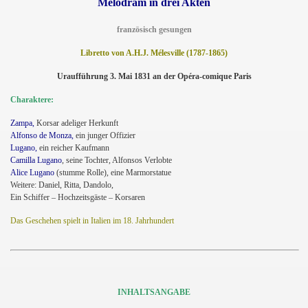
Melodram in drei Akten
französisch gesungen
Libretto von A.H.J. Mélesville (1787-1865)
Uraufführung 3. Mai 1831 an der Opéra-comique Paris
Charaktere:
Zampa,
Korsar adeliger Herkunft
Alfonso de Monza,
ein junger Offizier
Lugano,
ein reicher Kaufmann
Camilla Lugano
, seine Tochter, Alfonsos Verlobte
Alice Lugano
(stumme Rolle), eine Marmorstatue
Weitere: Daniel, Ritta, Dandolo,
Ein Schiffer – Hochzeitsgäste – Korsaren
Das Geschehen spielt in Italien im 18. Jahrhundert
INHALTSANGABE