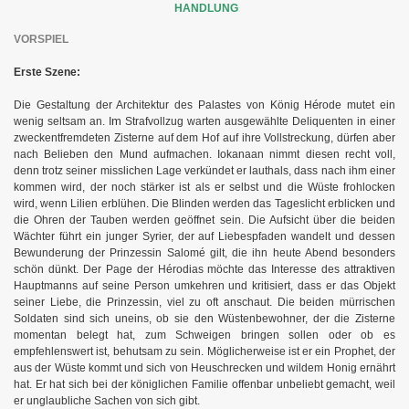
HANDLUNG
VORSPIEL
Erste Szene:
é
Die Gestaltung der Architektur des Palastes von König H
rode mutet ein
m
wenig seltsam an. I
Strafvollzug warten ausgewählte Deliquenten in einer
zweckentfremdeten Zisterne auf dem Hof auf ihre Vollstreckung, dürfen aber
nach Belieben den Mund aufmachen. Iokanaan nimmt diesen recht voll,
denn trotz seiner misslichen Lage verkündet er lauthals, dass nach ihm einer
kommen wird, der noch stärker ist als er selbst und die Wüste frohlocken
wird, wenn Lilien erblühen. Die Blinden werden das Tageslicht erblicken und
die Ohren der Tauben werden geöffnet sein. Die Aufsicht über die beiden
Wächter führt ein junger Syrier, der auf Liebespfaden wandelt und dessen
Bewunderung der Prinzessin Salomé gilt, die ihn heute Abend besonders
schön dünkt. Der Page der Hérodias möchte das Interesse des attraktiven
Hauptmanns auf seine Person umkehren und kritisiert, dass er das Objekt
seiner Liebe, die Prinzessin, viel zu oft anschaut. Die beiden mürrischen
Soldaten sind sich uneins, ob sie den Wüstenbewohner, der die Zisterne
momentan belegt hat, zum Schweigen bringen sollen oder ob es
empfehlenswert ist, behutsam zu sein. Möglicherweise ist er ein Prophet, der
aus der Wüste kommt und sich von Heuschrecken und wildem Honig ernährt
hat. Er hat sich bei der königlichen Familie offenbar unbeliebt gemacht, weil
er unglaubliche Sachen von sich gibt.