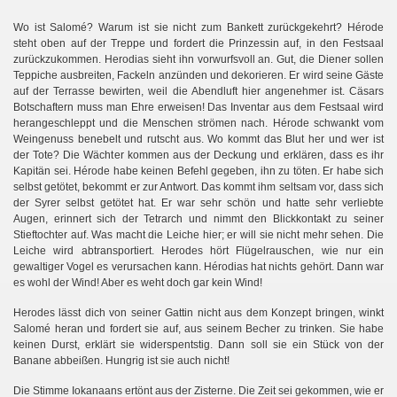
Wo ist Salomé? Warum ist sie nicht zum Bankett zurückgekehrt? Hérode
steht oben auf der Treppe und fordert die Prinzessin auf, in den Festsaal
zurückzukommen. Herodias sieht ihn vorwurfsvoll an. Gut, die Diener sollen
Teppiche ausbreiten, Fackeln anzünden und dekorieren. Er wird seine Gäste
auf der Terrasse bewirten, weil die Abendluft hier angenehmer ist. Cäsars
Botschaftern muss man Ehre erweisen! Das Inventar aus dem Festsaal wird
herangeschleppt und die Menschen strömen nach. Hérode schwankt vom
Weingenuss benebelt und rutscht aus. Wo kommt das Blut her und wer ist
der Tote? Die Wächter kommen aus der Deckung und erklären, dass es ihr
Kapitän sei. Hérode habe keinen Befehl gegeben, ihn zu töten. Er habe sich
selbst getötet, bekommt er zur Antwort. Das kommt ihm seltsam vor, dass sich
der Syrer selbst getötet hat. Er war sehr schön und hatte sehr verliebte
Augen, erinnert sich der Tetrarch und nimmt den Blickkontakt zu seiner
Stieftochter auf. Was macht die Leiche hier; er will sie nicht mehr sehen. Die
Leiche wird abtransportiert. Herodes hört Flügelrauschen, wie nur ein
gewaltiger Vogel es verursachen kann. Hérodias hat nichts gehört. Dann war
es wohl der Wind! Aber es weht doch gar kein Wind!
Herodes lässt dich von seiner Gattin nicht aus dem Konzept bringen, winkt
Salomé heran und fordert sie auf, aus seinem Becher zu trinken. Sie habe
keinen Durst, erklärt sie widerspentstig. Dann soll sie ein Stück von der
Banane abbeißen. Hungrig ist sie auch nicht!
Die Stimme Iokanaans ertönt aus der Zisterne. Die Zeit sei gekommen, wie er