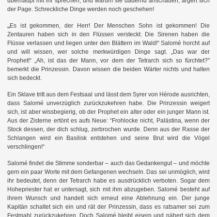
überhaupt mit ihr sprechen, und warum sie dauernd anschauen, ärgert sich
der Page. Schreckliche Dinge werden noch geschehen!
„
Es ist gekommen, der Herr! Der Menschen Sohn ist gekommen! Die
Zentauren haben sich in den Flüssen versteckt. Die Sirenen haben die
Flüsse verlassen und liegen unter den Blättern im Wald!“ Salomé horcht auf
und will wissen, wer solche merkwürdigen Dinge sagt. „Das war der
Prophet!“ „Ah, ist das der Mann, vor dem der Tetrarch sich so fürchtet?"
bemerkt die Prinzessin. Davon wissen die beiden Wärter nichts und halten
sich bedeckt.
Ein Sklave tritt aus dem Festsaal und lässt dem Syrer von Hérode ausrichten,
dass Salomé unverzüglich zurückzukehren habe. Die Prinzessin weigert
sich, ist aber wissbegierig, ob der Prophet ein alter oder ein junger Mann ist.
Aus der Zisterne ertönt es aufs Neue: “Frohlocke nicht, Palästina, wenn der
h
Stock dessen, der dich schlug, zerbrochen wurde. Denn aus der Rasse der
Schlangen wird ein Basilisk entstehen und seine Brut wird die Vögel
verschlingen!“
Salomé findet die Stimme sonderbar – auch das Gedankengut – und möchte
gern ein paar Worte mit dem Gefangenen wechseln. Das sei unmöglich, wird
ihr bedeutet, denn der Tetrarch habe es ausdrücklich verboten. Sogar dem
Hohepriester hat er untersagt, sich mit ihm abzugeben. Salomé besteht auf
ihrem Wunsch und handelt sich erneut eine Ablehnung ein. Der junge
Kapitän schaltet sich ein und rät der Prinzessin, dass es ratsamer sei zum
Festmahl zurückzukehren. Doch Salomé bleibt eisern und nähert sich dem