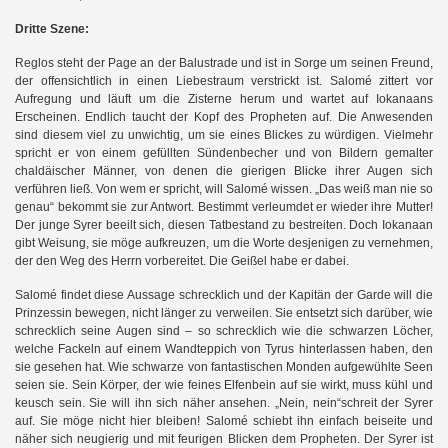
Dritte Szene:
Reglos steht der Page an der Balustrade und ist in Sorge um seinen Freund,
der offensichtlich in einen Liebestraum verstrickt ist. Salomé zittert vor
Aufregung und läuft um die Zisterne herum und wartet auf Iokanaans
Erscheinen. Endlich taucht der Kopf des Propheten auf. Die Anwesenden
sind diesem viel zu unwichtig, um sie eines Blickes zu würdigen. Vielmehr
spricht er von einem gefüllten Sündenbecher und von Bildern gemalter
chaldäischer Männer, von denen die gierigen Blicke ihrer Augen sich
verführen ließ. Von wem er spricht, will Salomé wissen. „Das weiß man nie so
genau“ bekommt sie zur Antwort. Bestimmt verleumdet er wieder ihre Mutter!
Der junge Syrer beeilt sich, diesen Tatbestand zu bestreiten. Doch Iokanaan
gibt Weisung, sie möge aufkreuzen, um die Worte desjenigen zu vernehmen,
der den Weg des Herrn vorbereitet. Die Geißel habe er dabei.
Salomé findet diese Aussage schrecklich und der Kapitän der Garde will die
Prinzessin bewegen, nicht länger zu verweilen. Sie entsetzt sich darüber, wie
schrecklich seine Augen sind – so schrecklich wie die schwarzen Löcher,
welche Fackeln auf einem Wandteppich von Tyrus hinterlassen haben, den
sie gesehen hat. Wie schwarze von fantastischen Monden aufgewühlte Seen
seien sie. Sein Körper, der wie feines Elfenbein auf sie wirkt, muss kühl und
keusch sein. Sie will ihn sich näher ansehen. „Nein, nein“schreit der Syrer
auf. Sie möge nicht hier bleiben! Salomé schiebt ihn einfach beiseite und
näher sich neugierig und mit feurigen Blicken dem Propheten. Der Syrer ist