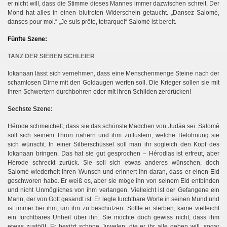
er nicht will, dass die Stimme dieses Mannes immer dazwischen schreit. Der
Mond hat alles in einen blutroten Widerschein getaucht. „Dansez Salomé,
danses pour moi.“ „Je suis prête, tetrarque!“ Salomé ist bereit.
Fünfte Szene:
TANZ DER SIEBEN SCHLEIER
Iokanaan lässt sich vernehmen, dass eine Menschenmenge Steine nach der
schamlosen Dirne mit den Goldaugen werfen soll. Die Krieger sollen sie mit
ihren Schwertern durchbohren oder mit ihren Schilden zerdrücken!
Sechste Szene:
Hérode schmeichelt, dass sie das schönste Mädchen von Judäa sei. Salomé
soll sich seinem Thron nähern und ihm zuflüstern, welche Belohnung sie
sich wünscht. In einer Silberschüssel soll man ihr sogleich den Kopf des
Iokanaan bringen. Das hat sie gut gesprochen – Hérodias ist erfreut, aber
Hérode schreckt zurück. Sie soll sich etwas anderes wünschen, doch
Salomé wiederholt ihren Wunsch und erinnert ihn daran, dass er einen Eid
geschworen habe. Er weiß es, aber sie möge ihn von seinem Eid entbinden
und nicht Unmögliches von ihm verlangen. Vielleicht ist der Gefangene ein
Mann, der von Gott gesandt ist. Er legte furchtbare Worte in seinen Mund und
ist immer bei ihm, um ihn zu beschützen. Sollte er sterben, käme vielleicht
ein furchtbares Unheil über ihn. Sie möchte doch gewiss nicht, dass ihm
etwas zustößt. Er besitzt schöne Juwelen, die er ihr alle geben will, sogar