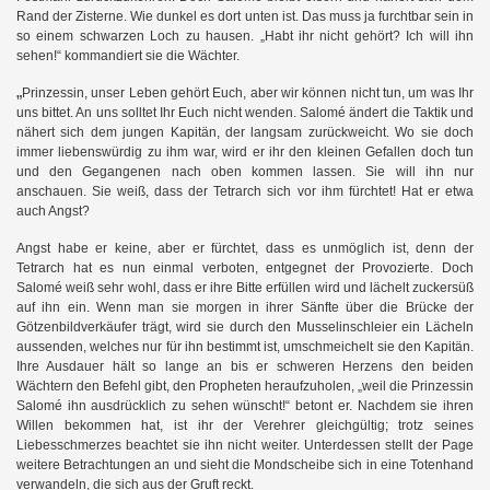
Rand der Zisterne. Wie dunkel es dort unten ist. Das muss ja furchtbar sein in
so einem schwarzen Loch zu hausen. „Habt ihr nicht gehört? Ich will ihn
sehen!“ kommandiert sie die Wächter.
„
Prinzessin, unser Leben gehört Euch, aber wir können nicht tun, um was Ihr
uns bittet. An uns solltet Ihr Euch nicht wenden. Salomé ändert die Taktik und
nähert sich dem jungen Kapitän, der langsam zurückweicht. Wo sie doch
immer liebenswürdig zu ihm war, wird er ihr den kleinen Gefallen doch tun
und den Gegangenen nach oben kommen lassen. Sie will ihn nur
anschauen. Sie weiß, dass der Tetrarch sich vor ihm fürchtet! Hat er etwa
auch Angst?
Angst habe er keine, aber er fürchtet, dass es unmöglich ist, denn der
Tetrarch hat es nun einmal verboten, entgegnet der Provozierte. Doch
Salomé weiß sehr wohl, dass er ihre Bitte erfüllen wird und lächelt zuckersüß
auf ihn ein. Wenn man sie morgen in ihrer Sänfte über die Brücke der
Götzenbildverkäufer trägt, wird sie durch den Musselinschleier ein Lächeln
aussenden, welches nur für ihn bestimmt ist, umschmeichelt sie den Kapitän.
Ihre Ausdauer hält so lange an bis er schweren Herzens den beiden
Wächtern den Befehl gibt, den Propheten heraufzuholen, „weil die Prinzessin
Salomé ihn ausdrücklich zu sehen wünscht!“ betont er. Nachdem sie ihren
Willen bekommen hat, ist ihr der Verehrer gleichgültig; trotz seines
Liebesschmerzes beachtet sie ihn nicht weiter. Unterdessen stellt der Page
weitere Betrachtungen an und sieht die Mondscheibe sich in eine Totenhand
verwandeln, die sich aus der Gruft reckt.