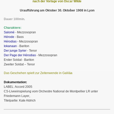
nach der Vorlage von Oscar Wilde
tober
Uraufführung am Oktober 30. Ok
1908 in Lyon
Dauer 100min.
Charaktere:
Salomé
- Mezzosopran
Hérode
- Bass
Hérodias -
Mezzosopran
Iokanaan
- Bariton
Der junge Syrier
- Tenor
Der Page der Hérodias
- Mezzosopran
Erster Soldat - Bariton
Zweiter Soldat – Tenor
äa
Das Geschehen spielt zur Zeitenwende in Galil
Dokumentation:
LABEL: Accord 2005
CS-Liveeinspielung vom Orchestre National de Montpellier LR unter
,
Friedemann Layer
Titelpartie: Kate Aldrich