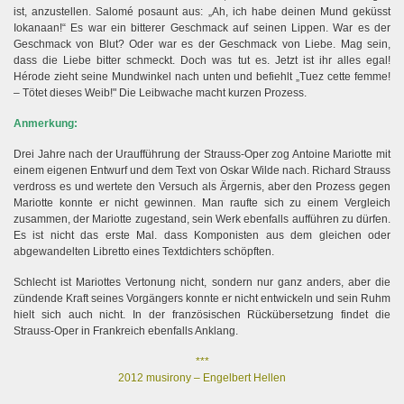
ist, anzustellen. Salomé posaunt aus: „Ah, ich habe deinen Mund geküsst
Iokanaan!“ Es war ein bitterer Geschmack auf seinen Lippen. War es der
Geschmack von Blut? Oder war es der Geschmack von Liebe. Mag sein,
dass die Liebe bitter schmeckt. Doch was tut es. Jetzt ist ihr alles egal!
Hérode zieht seine Mundwinkel nach unten und befiehlt „Tuez cette femme!
– Tötet dieses Weib!" Die Leibwache macht kurzen Prozess.
Anmerkung:
Drei Jahre nach der Uraufführung der Strauss-Oper zog Antoine Mariotte mit
einem eigenen Entwurf und dem Text von Oskar Wilde nach. Richard Strauss
verdross es und wertete den Versuch als Ärgernis, aber den Prozess gegen
Mariotte konnte er nicht gewinnen. Man raufte sich zu einem Vergleich
zusammen, der Mariotte zugestand, sein Werk ebenfalls aufführen zu dürfen.
Es ist nicht das erste Mal. dass Komponisten aus dem gleichen oder
abgewandelten Libretto eines Textdichters schöpften.
Schlecht ist Mariottes Vertonung nicht, sondern nur ganz anders, aber die
zündende Kraft seines Vorgängers konnte er nicht entwickeln und sein Ruhm
hielt sich auch nicht. In der französischen Rückübersetzung findet die
Strauss-Oper in Frankreich ebenfalls Anklang.
***
2012 musirony – Engelbert Hellen