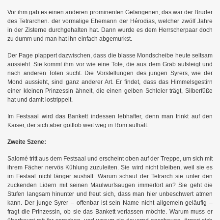
Vor ihm gab es einen anderen prominenten Gefangenen; das war der Bruder
des Tetrarchen. der vormalige Ehemann der Hérodias, welcher zwölf Jahre
in der Zisterne durchgehalten hat. Dann wurde es dem Herrscherpaar doch
zu dumm und man hat ihn einfach abgemurkst.
Der Page plappert dazwischen, dass die blasse Mondscheibe heute seltsam
aussieht. Sie kommt ihm vor wie eine Tote, die aus dem Grab aufsteigt und
nach anderen Toten sucht. Die Vorstellungen des jungen Syrers, wie der
Mond aussieht, sind ganz anderer Art. Er findet, dass das Himmelsgestirn
einer kleinen Prinzessin ähnelt, die einen gelben Schleier trägt, Silberfüße
hat und damit lostrippelt.
a
Im Festsaal wird d
s Bankett indessen lebhafter, denn man trinkt auf den
Kaiser, der sich aber gottlob weit weg in Rom aufhält.
Zweite Szene:
Salomé tritt aus dem Festsaal und erscheint oben auf der Treppe, um sich mit
ihrem Fächer nervös Kühlung zuzuleiten. Sie wird nicht bleiben, weil sie es
im Festaal nicht länger aushält. Warum schaut der Tetrarch sie unter den
zuckenden Lidern mit seinen Maulwurfsaugen immerfort an? Sie geht die
Stufen langsam hinunter und freut sich, dass man hier unbeschwert atmen
kann. Der junge Syrer – offenbar ist sein Name nicht allgemein geläufig –
fragt die Prinzessin, ob sie das Bankett verlassen möchte. Warum muss er