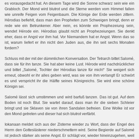
es vorausgedacht hat. An diesem Tage wird die Sonne schwarz sein wie ein
Grabloch. Der Mond wird blutrot und die Sterne werden vom Himmel fallen
wie unreife Feigen vom Feigenbaum. Die Könige der Erde werden zittern.
Hérodias befiehlt, dass man den Propheten zum Schweigen bringt, denn er
rede wie ein Betrunkener. Aber nein, es könnte ein Prophezeiung sein,
wendet Hérode ein. Hérodias glaubt nicht an Prophezeiungen. Sie denkt
eher, dass er Angst vor ihm hat. Vor Niemandem hat er Angst. Wenn das so
ist, warum liefert er ihn nicht den Juden aus, die ihn seit sechs Monaten
fordern?
Schluss mit der mit der dümmlichen Konversation. Der Tetrarch bittet Salomé,
dass sie für ihn tanze. Sie hat aber keine Lust. Hérode wird nachdrücklicher
und bittet „Salomé, Tochter der Hérodias tanze für mich!“ Sie weigert sich
erneut, obwohl er ihr alles geben wird, was sie von ihm verlangt! Er schwört
es und verspricht ihr die Hälfte seines Königreichs. Sie wird eine schöne
Königin sei.
Salomé lässt sich umstimmen und wird barfuß tanzen. Das ist gut. Auf dem
Boden ist noch Blut. Sie wartet darauf, dass man ihr die sieben Schleier
bringt und sie Sklaven sie von ihren Sandalen befreien. Eine Wolke ist vor
den Mond getreten und dieser hat sich blutrot verfärbt.
Iokanaan meldet sich aus der Zisterne wieder zu Wort, dass der Engel des
Herrn den Gotteslästerer niederschmettern wird. Seine Begierde auf Salomé
ist jedoch stärker als seine Angst. Er schlägt vor, wieder hineinzugehen, weil