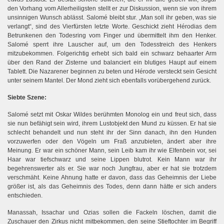
den Vorhang vom Allerheiligsten stellt er zur Diskussion, wenn sie von ihrem
unsinnigen Wunsch ablässt. Salomé bleibt stur. „Man soll ihr geben, was sie
verlangt“, sind des Vierfürsten letzte Worte. Geschickt zieht Hérodias dem
Betrunkenen den Todesring vom Finger und übermittelt ihm den Henker.
Salomé sperrt ihre Lauscher auf, um den Todesstreich des Henkers
mitzubekommen. Folgerichtig erhebt sich bald ein schwarz behaarter Arm
über den Rand der Zisterne und balanciert ein blutiges Haupt auf einem
Tablett. Die Nazarener beginnen zu beten und Hérode versteckt sein Gesicht
unter seinem Mantel. Der Mond zieht sich ebenfalls vorübergehend zurück.
Siebte Szene:
Salomé setzt mit Oskar Wildes berühmten Monolog ein und freut sich, dass
sie nun befähigt sein wird, ihrem Lustobjekt den Mund zu küssen. Er hat sie
schlecht behandelt und nun steht ihr der Sinn danach, ihn den Hunden
vorzuwerfen oder den Vögeln um Fraß anzubieten, ändert aber ihre
Meinung. Er war ein schöner Mann, sein Leib kam ihr wie Elfenbein vor, sei
Haar war tiefschwarz und seine Lippen blutrot. Kein Mann war ihr
begehrenswerter als er. Sie war noch Jungfrau, aber er hat sie trotzdem
verschmäht. Keine Ahnung hatte er davon, dass das Geheimnis der Liebe
größer ist, als das Geheimnis des Todes, denn dann hätte er sich anders
entschieden.
Manassah, Issachar und Ozias sollen die Fackeln löschen, damit die
Zuschauer den Zirkus nicht mitbekommen, den seine Stieftochter im Begriff