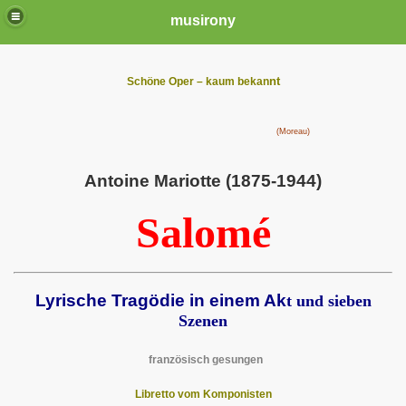
musirony
nt
Schöne Oper – kaum bekan
(Moreau)
Antoine Mariotte (1875-1944)
Salomé
Lyrische Tragödie in einem Ak
t und sieben
Szenen
französisch gesungen
Libretto vom Komponisten