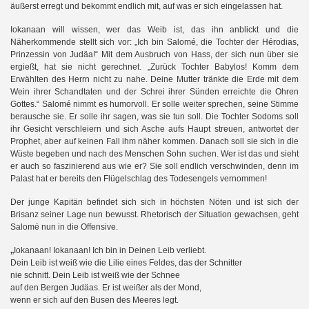
äußerst erregt und bekommt endlich mit, auf was er sich eingelassen hat.
Iokanaan will wissen, wer das Weib ist, das ihn anblickt und die
Näherkommende stellt sich vor: „Ich bin Salomé, die Tochter der Hérodias,
Prinzessin von Judäa!“ Mit dem Ausbruch von Hass, der sich nun über sie
ergießt, hat sie nicht gerechnet. „Zurück Tochter Babylos! Komm dem
Erwählten des Herrn nicht zu nahe. Deine Mutter tränkte die Erde mit dem
Wein ihrer Schandtaten und der Schrei ihrer Sünden erreichte die Ohren
Gottes.“ Salomé nimmt es humorvoll. Er solle weiter sprechen, seine Stimme
berausche sie. Er solle ihr sagen, was sie tun soll. Die Tochter Sodoms soll
ihr Gesicht verschleiern und sich Asche aufs Haupt streuen, antwortet der
Prophet, aber auf keinen Fall ihm näher kommen. Danach soll sie sich in die
Wüste begeben und nach des Menschen Sohn suchen. Wer ist das und sieht
er auch so faszinierend aus wie er? Sie soll endlich verschwinden, denn im
Palast hat er bereits den Flügelschlag des Todesengels vernommen!
Der junge Kapitän befindet sich sich in höchsten Nöten und ist sich der
Brisanz seiner Lage nun bewusst. Rhetorisch der Situation gewachsen, geht
Salomé nun in die Offensive.
„
Iokanaan! Iokanaan! Ich bin in Deinen Leib verliebt.
Dein Leib ist weiß wie die Lilie eines Feldes, das der Schnitter
nie schnitt. Dein Leib ist weiß wie der Schnee
auf den Bergen Judäas. Er ist weißer als der Mond,
wenn er sich auf den Busen des Meeres legt.