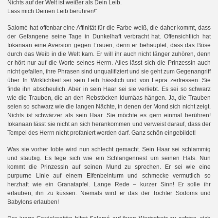
Nichts auf der Welt ist weißer als Dein Leib.
Lass mich Deinen Leib berühren!“
Salomé hat offenbar eine Affinität für die Farbe weiß, die daher kommt, dass
der Gefangene seine Tage in Dunkelhaft verbracht hat. Offensichtlich hat
v
Iokanaan eine A
ersion gegen Frauen, denn er behauptet, dass das Böse
durch das Weib in die Welt kam. Er will ihr auch nicht länger zuhören, denn
er hört nur auf die Worte seines Herrn. Alles lässt sich die Prinzessin auch
nicht gefallen, ihre Phrasen sind unqualifiziert und sie geht zum Gegenangriff
über. In Wirklichkeit sei sein Leib hässlich und von Lepra zerfressen. Sie
finde ihn abscheulich. Aber in sein Haar sei sie verliebt. Es sei so schwarz
wie die Trauben, die an den Rebstöcken Idumäas hängen. Ja, die Trauben
seien so schwarz wie die langen Nächte, in denen der Mond sich nicht zeigt.
Nichts ist schwärzer als sein Haar. Sie möchte es gern einmal berühren!
Iokanaan lässt sie nicht an sich herankommen und verweist darauf, dass der
Tempel des Herrn nicht profaniert werden darf. Ganz schön eingebildet!
Was sie vorher lobte wird nun schlecht gemacht. Sein Haar sei schlammig
und staubig. Es lege sich wie ein Schlangennest um seinen Hals. Nun
kommt die Prinzessin auf seinen Mund zu sprechen. Er sei wie eine
purpurne Linie auf einem Elfenbeinturm und schmecke vermutlich so
herzhaft wie ein Granatapfel. Lange Rede – kurzer Sinn! Er solle ihr
erlauben, ihn zu küssen. Niemals wird er das der Tochter Sodoms und
Babylons erlauben!