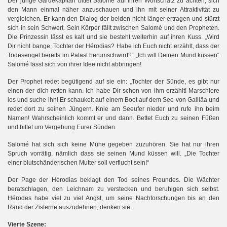
Der junge Gardekapitän bittet Salomé auf ihren Wortschatz zu achten, sich
den Mann einmal näher anzuschauen und ihn mit seiner Attraktivität zu
vergleichen. Er kann den Dialog der beiden nicht länger ertragen und stürzt
sich in sein Schwert. Sein Körper fällt zwischen Salomé und den Propheten.
Die Prinzessin lässt es kalt und sie besteht weiterhin auf ihren Kuss. „Wird
Dir nicht bange, Tochter der Hérodias? Habe ich Euch nicht erzählt, dass der
Todesengel bereits im Palast herumschwirrt?“ „Ich will Deinen Mund küssen“
Salomé lässt sich von ihrer Idee nicht abbringen!
Der Prophet redet begütigend auf sie ein: „Tochter der Sünde, es gibt nur
einen der dich retten kann. Ich habe Dir schon von ihm erzählt! Marschiere
los und suche ihn! Er schaukelt auf einem Boot auf dem See von Galiläa und
redet dort zu seinen Jüngern. Knie am Seeufer nieder und rufe ihn beim
Namen! Wahrscheinlich kommt er und dann. Bettet Euch zu seinen Füßen
und bittet um Vergebung Eurer Sünden.
Salomé hat sich sich keine Mühe gegeben zuzuhören. Sie hat nur ihren
Spruch vorrätig, nämlich dass sie seinen Mund küssen will. „Die Tochter
einer blutschänderischen Mutter soll verflucht sein!“
Der Page der Hérodias beklagt den Tod seines Freundes. Die Wächter
beratschlagen, den Leichnam zu verstecken und beruhigen sich selbst.
Hérodes habe viel zu viel Angst, um seine Nachforschungen bis an den
Rand der Zisterne auszudehnen, denken sie.
Vierte Szene: