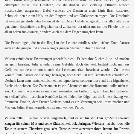
erkämpfen muss. Die Gefahren, die ihr drohen sind vielfältig. Oftmals werden
Postkutschen ausgeraubt. Dabei verlieren die Damen in erster Linie ihren kostbaren
Schmuck, den sie am Hals, an den Fingern und am Ohrläppchen tragen. Die Unschuld
ist weniger gefährdet, das Leben ist der größeren Gefahr ausgesetzt. Für alle Fälle ist es
gut, einen Beschützer als Begleiter dabei zu haben, der nicht nur mit der Pistole, die nur
all zu selten funktioniert, sondern auch mit dem Degen umgehen kann.
Die Erwartungen, die in der Regel in der Lektüre erfüllt werden, richtet Tante Aurore
auch an die jungen und etwas weniger jungen Männer in ihrem Umfeld.
Valsain erfüllt diese Erwartungen jedenfalls nicht! Er liebt ihre Nichte Julie und möchte
sie gern heiraten. Julie erwidert seine Gefühle, doch die Welt besteht nicht nur aus
Gefühlen, sondern es muss auch der Lebensunterhalt bestritten werden. Zu diesem
könnte Tante Aurore eine Menge beitragen, aber hierzu ist ihre Bereitschaft erforderlich.
Deshalb kann man Tantchen nicht einfach ignorieren, sondern muss auf ihre Eigenheiten
Rücksicht nehmen. Die Zweisamkeit ist ein Abenteuer und die Romantik sollte nicht zu
kurz kommen. Wie wäre es mit einer romantischen Entführung, um Tantchen zufrieden
zu stellen? Wenn man einen Raubüberfall einfädelt, benötigt man die Unterstützung von
Freunden. Frontin, dem Diener Verlains, wird es ein Vergnügen sein, mitzumachen und
Marton, Julies Kammermädchen ist auch von der Partie.
Valsain rettet Julie vor bösem Ungemach, und es ist für ihn kein großer Aufwand,
Zeugen für seinen Mut und seine Ritterlichkeit beizubringen. Wie sehr hat sich doch die
Tante in seinem Charakter getäuscht. Tante Aurore akzeptiert ihren Irrtum. Im Prinzip