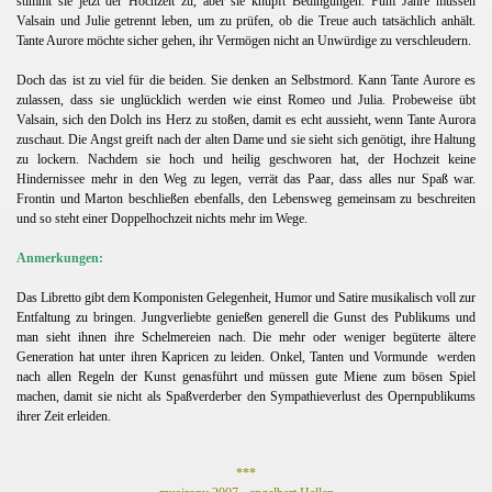
stimmt sie jetzt der Hochzeit zu, aber sie knüpft Bedingungen. Fünf Jahre müssen
Valsain und Julie getrennt leben, um zu prüfen, ob die Treue auch tatsächlich anhält.
Tante Aurore möchte sicher gehen, ihr Vermögen nicht an Unwürdige zu verschleudern.
Doch das ist zu viel für die beiden. Sie denken an Selbstmord. Kann Tante Aurore es
zulassen, dass sie unglücklich werden wie einst Romeo und Julia. Probeweise übt
Valsain, sich den Dolch ins Herz zu stoßen, damit es echt aussieht, wenn Tante Aurora
zuschaut. Die Angst greift nach der alten Dame und sie sieht sich genötigt, ihre Haltung
zu lockern. Nachdem sie hoch und heilig geschworen hat, der Hochzeit keine
Hindernissee mehr in den Weg zu legen, verrät das Paar, dass alles nur Spaß war.
Frontin und Marton beschließen ebenfalls, den Lebensweg gemeinsam zu beschreiten
und so steht einer Doppelhochzeit nichts mehr im Wege.
Anmerkungen:
Das Libretto gibt dem Komponisten Gelegenheit, Humor und Satire musikalisch voll zur
Entfaltung zu bringen. Jungverliebte genießen generell die Gunst des Publikums und
man sieht ihnen ihre Schelmereien nach. Die mehr oder weniger begüterte ältere
Generation hat unter ihren Kapricen zu leiden. Onkel, Tanten und Vormunde
werden
nach allen Regeln der Kunst genasführt und müssen gute Miene zum bösen Spiel
machen, damit sie nicht als Spaßverderber den Sympathieverlust des Opernpublikums
ihrer Zeit erleiden.
***