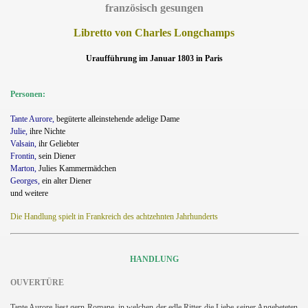
französisch gesungen
Libretto von Charles Longchamps
Uraufführung im Januar 1803 in Paris
Personen:
Tante Aurore,
begüterte alleinstehende adelige Dame
Julie,
ihre Nichte
Valsain,
ihr Geliebter
Frontin,
sein Diener
Marton,
Julies Kammermädchen
Georges,
ein alter Diener
und weitere
Die Handlung spielt in Frankreich des achtzehnten Jahrhunderts
HANDLUNG
OUVERTÜRE
Tante Aurore liest gern Romane, in welchen der edle Ritter die Liebe seiner Angebeteten