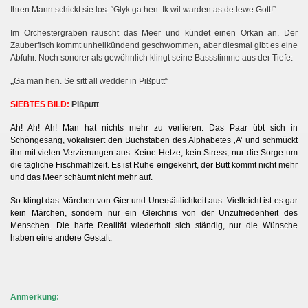
Ihren Mann schickt sie los: “Glyk ga hen.
Ik wil warden as de lewe Gott!”
Im Orchestergraben rauscht das Meer und kündet einen Orkan an. Der
Zauberfisch kommt unheilkündend geschwommen, aber diesmal gibt es eine
Abfuhr. Noch sonorer als gewöhnlich klingt seine Bassstimme aus der Tiefe:
„
Ga man hen. Se sitt all wedder in Pißputt“
SIEBTES BILD:
Pißputt
Ah! Ah! Ah! Man hat nichts mehr zu verlieren. Das Paar übt sich in
Schöngesang, vokalisiert den Buchstaben des Alphabetes ‚A’ und schmückt
ihn mit vielen Verzierungen aus. Keine Hetze, kein Stress, nur die Sorge um
die tägliche Fischmahlzeit. Es ist Ruhe eingekehrt, der Butt kommt nicht mehr
und das Meer schäumt nicht mehr auf.
So klingt das Märchen von Gier und Unersättlichkeit aus. Vielleicht ist es gar
kein Märchen, sondern nur ein Gleichnis von der Unzufriedenheit des
Menschen. Die harte Realität wiederholt sich ständig, nur die Wünsche
haben eine andere Gestalt.
Anmerkung: