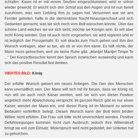
schlafen. Kaum ist er mit einem Seufzer eingeschlummert, wird er schon
wieder geweckt. Er wischt sich den Schlaf aus den Augen und ist nun bereit
zuzuhören, was sein Liebling ihm zu sagen hat. Versonnen war sie ans
Fenster getreten, hatte in die sternenklare Nacht hinausgeschaut und sich
Gedanken gemacht, was sie sich noch vom Butt wünschen könnte. Über das
schöne Land welches sie vor sich sieht, möchte sie Königin sein. Er will aber
nicht König werden. Das ist auch nicht vorgesehen, sie wird regieren und er
ist lediglich der Prinzgemahl. Er soll stracks zum Fisch gehen und ihm den
Wunsch vortragen, aber so tun, als ob er von ihm käme. Es hilft nichts, der
Mann muss gehorchen, weil sie keine Ruhe gibt. „Mantje! Mantje! Timpe Te
...“ Der Konzertbesucher kennt den Spruch inzwischen auswendig und kann
sich das positive Resultat fast denken.
VIERTES BILD:
König
Der erfüllte Wunsch gebiert ein neues Anliegen. Die Gier des Menschen
kann unersättlich sein. Der Mann will sich mit ihr freuen, dass sie König ist,
nun will sie auch noch Kaiser werden, weil sie sich von dieser Position
angeblich mehr Abwechslung verspricht. Im ganzen Reich gibt es nur einen
Kaiser, wendet der Mann ein, und dieser Rang ist im Moment zu seinem
Bedauern vortrefflich belegt. Diesen Wunsch kann der Butt beim besten
Willen nicht erfüllen. Die Frau soll bitte nicht unverschämt werden. Positive
Gefühlsregungen kommen nicht zum Ausbruch, jedoch ihre Willenskraft
bringt sie voll zum Einsatz. Widerspruch wird nicht geduldet, der Untertan hat
zu gehorchen.