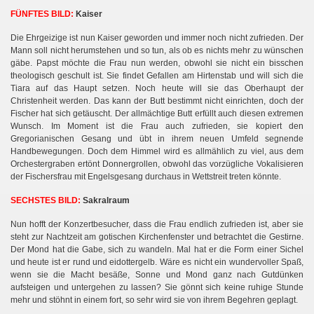
rai
FÜNFTES BILD:
Kaiser
Die Ehrgeizige ist nun Kaiser geworden und immer noch nicht zufrieden. Der
Mann soll nicht herumstehen und so tun, als ob es nichts mehr zu wünschen
gäbe. Papst möchte die Frau nun werden, obwohl sie nicht ein bisschen
theologisch geschult ist. Sie findet Gefallen am Hirtenstab und will sich die
Tiara auf das Haupt setzen. Noch heute will sie das Oberhaupt der
Christenheit werden. Das kann der Butt bestimmt nicht einrichten, doch der
Fischer hat sich getäuscht. Der allmächtige Butt erfüllt auch diesen extremen
benhain
Wunsch. Im Moment ist die Frau auch zufrieden, sie kopiert den
Gregorianischen Gesang und übt in ihrem neuen Umfeld segnende
Handbewegungen. Doch dem Himmel wird es allmählich zu viel, aus dem
Orchestergraben ertönt Donnergrollen, obwohl das vorzügliche Vokalisieren
der Fischersfrau mit Engelsgesang durchaus in Wettstreit treten könnte.
SECHSTES BILD:
Sakralraum
Nun hofft der Konzertbesucher, dass die Frau endlich zufrieden ist, aber sie
steht zur Nachtzeit am gotischen Kirchenfenster und betrachtet die Gestirne.
Der Mond hat die Gabe, sich zu wandeln. Mal hat er die Form einer Sichel
und heute ist er rund und eidottergelb. Wäre es nicht ein wundervoller Spaß,
wenn sie die Macht besäße, Sonne und Mond ganz nach Gutdünken
aufsteigen und untergehen zu lassen? Sie gönnt sich keine ruhige Stunde
mehr und stöhnt in einem fort, so sehr wird sie von ihrem Begehren geplagt.