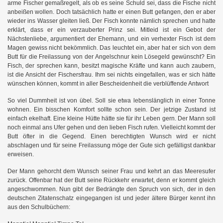
arme Fischer gemaßregelt, als ob es seine Schuld sei, dass die Fische nicht
anbeißen wollen. Doch tatsächlich hatte er einen Butt gefangen, den er aber
wieder ins Wasser gleiten ließ. Der Fisch konnte nämlich sprechen und hatte
erklärt, dass er ein verzauberter Prinz sei. Mitleid ist ein Gebot der
Nächstenliebe, argumentiert der Ehemann, und ein verhexter Fisch ist dem
Magen gewiss nicht bekömmlich. Das leuchtet ein, aber hat er sich von dem
Butt für die Freilassung von der Angelschnur kein Lösegeld gewünscht? Ein
Fisch, der sprechen kann, besitzt magische Kräfte und kann auch zaubern,
ist die Ansicht der Fischersfrau. Ihm sei nichts eingefallen, was er sich hätte
wünschen können, kommt in aller Bescheidenheit die verblüffende Antwort
So viel Dummheit ist von übel. Soll sie etwa lebenslänglich in einer Tonne
wohnen. Ein bisschen Komfort sollte schon sein. Der jetzige Zustand ist
einfach ekelhaft. Eine kleine Hütte hätte sie für ihr Leben gern. Der Mann soll
noch einmal ans Ufer gehen und den lieben Fisch rufen. Vielleicht kommt der
Butt öfter in die Gegend. Einen berechtigten Wunsch wird er nicht
abschlagen und für seine Freilassung möge der Gute sich gefälligst dankbar
erweisen.
Der Mann gehorcht dem Wunsch seiner Frau und kehrt an das Meeresufer
zurück. Offenbar hat der Butt seine Rückkehr erwartet, denn er kommt gleich
angeschwommen. Nun gibt der Bedrängte den Spruch von sich, der in den
deutschen Zitatenschatz eingegangen ist und jeder ältere Bürger kennt ihn
aus den Schulbüchern: