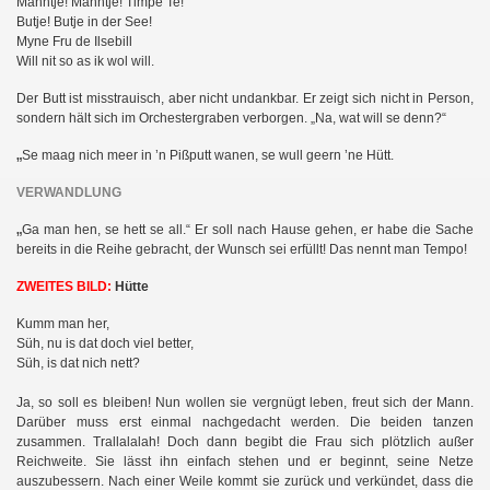
Manntje! Manntje! Timpe Te!
Butje! Butje in der See!
Myne Fru de Ilsebill
Will nit so as ik wol will.
Der Butt ist misstrauisch, aber nicht undankbar. Er zeigt sich nicht in Person,
sondern hält sich im Orchestergraben verborgen. „Na, wat will se denn?“
„
Se maag nich meer in ’n Pißputt wanen, se wull geern ’ne Hütt.
VERWANDLUNG
„
Ga man hen, se hett se all.“ Er soll nach Hause gehen, er habe die Sache
bereits in die Reihe gebracht, der Wunsch sei erfüllt! Das nennt man Tempo!
ZWEITES BILD:
Hütte
Kumm man her,
Süh, nu is dat doch viel better,
Süh, is dat nich nett?
Ja, so soll es bleiben! Nun wollen sie vergnügt leben, freut sich der Mann.
Darüber muss erst einmal nachgedacht werden. Die beiden tanzen
zusammen. Trallalalah! Doch dann begibt die Frau sich plötzlich außer
Reichweite. Sie lässt ihn einfach stehen und er beginnt, seine Netze
auszubessern. Nach einer Weile kommt sie zurück und verkündet, dass die