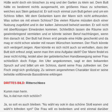
Hütte wohl doch ein bisschen zu eng und der Garten zu klein sei. Dem Butt
hätte es bestimmt nichts ausgemacht, ein größeres Haus zu schenken,
welches aus Stein gebaut ist. Er soll noch einmal zum Butt gehen und um ein
Schloss bitten. Mit dem Gedanken kann der Mann sich nicht anfreunden.
Was sollen sie mit einem Schloss? Die vielen Räume müssten doch einer
Nutzung zugeführt und in der kalten Jahreszeit beheizt werden. Er soll nicht
mit überflüssigen Einwänden kommen. Schließlich lassen die Räume sich
gewinnbringend vermieten und er könnte seinen Beruf nachhängen, wenn
ihm danach ist. Der Butt hat ihnen erst gerade eine Hütte geschenkt und da
mag er nicht schon wieder mit neuen Wünschen kommen. Der Fisch könnte
sich verärgert zeigen. Aber könnte es sich nicht auch so verhalten, dass der
Butt sich erfreut zeigt, wenn man ihm eine Aufgabe stellt? Der Mann findet es
zwar nicht richtig, leistet aber der gebieterischen Handbewegung seiner Frau
schließlich doch Folge. Am Ufer angekommen, sagt er den bekannten
Spruch auf und bittet um ein Schloss, damit seine Frau zufrieden sei. Der
Fisch zeigt sich großzügig. Zu seinem angenehmen Charakter lässt er seine
beliebte volltönende Bassstimme erklingen
DRITTES BILD:
Ritterschloss
Kumm man herin.
Na, is dat nun nich schöön?
Ja, so soll es auch bleiben. “Nu wähl wy ook in das schöne Slott wanen und
wähl’n tofreden syn!“ Die Frau will es bedenken und erst einmal darüber