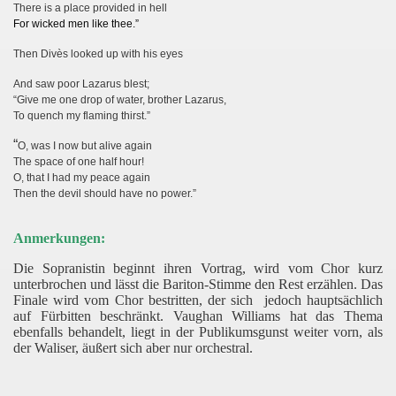
There is a place provided in hell
For wicked men like thee.”
Then Divès looked up with his eyes
And saw poor Lazarus blest;
“Give me one drop of water, brother Lazarus,
To quench my flaming thirst.”
“
O, was I now but alive again
The space of one half hour!
O, that I had my peace again
Then the devil should have no power.”
Anmerkungen:
Die Sopranistin beginnt ihren Vortrag, wird vom Chor kurz
unterbrochen und lässt die Bariton-Stimme den Rest erzählen. Das
Finale wird vom Chor bestritten, der sich jedoch hauptsächlich
auf Fürbitten beschränkt. Vaughan Williams hat das Thema
ebenfalls behandelt, liegt in der Publikumsgunst weiter vorn, als
der Waliser, äußert sich aber nur orchestral.