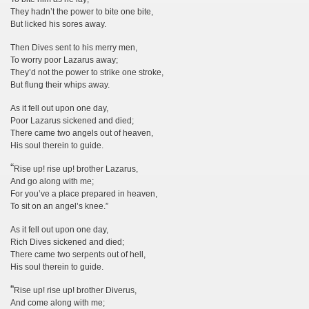
They hadn’t the power to bite one bite,
But licked his sores away.
Then Dives sent to his merry men,
To worry poor Lazarus away;
They’d not the power to strike one stroke,
But flung their whips away.
As it fell out upon one day,
Poor Lazarus sickened and died;
There came two angels out of heaven,
His soul therein to guide.
“
Rise up! rise up! brother Lazarus,
And go along with me;
For you’ve a place prepared in heaven,
To sit on an angel’s knee.”
As it fell out upon one day,
Rich Dives sickened and died;
There came two serpents out of hell,
His soul therein to guide.
“
Rise up! rise up! brother Diverus,
And come along with me;