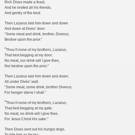
Rich Dives made a feast,
And he invited all his friends,
And gentry of the best.
Then Lazarus laid him down and down
And down at Dives’ door:
“Some meat and drink, brother, Diverus,
Bestow upon the poor.”
“
Thou’rt none of my brothers, Lazarus,
That liest begging at my door;
No meat, nor drink will I give thee,
Nor bestow upon the poor.”
Then Lazarus laid him down and down,
All under Divès’ wall:
“Some meat, some drink, brother Diverus,
For hunger starve I shall.”
“
Thou’rt none of my brothers, Lazarus,
That liest begging at my gate;
No meat, no drink will I give thee,
For Jesus Christ His sake.”
Then Dives sent out his hungry dogs,
To bite him as he lay;