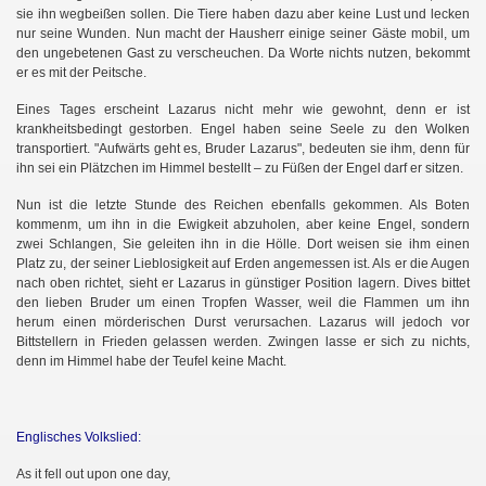
sie ihn wegbeißen sollen. Die Tiere haben dazu aber keine Lust und lecken
nur seine Wunden. Nun macht der Hausherr einige seiner Gäste mobil, um
den ungebetenen Gast zu verscheuchen. Da Worte nichts nutzen, bekommt
er es mit der Peitsche.
Eines Tages erscheint Lazarus nicht mehr wie gewohnt, denn er ist
krankheitsbedingt gestorben. Engel haben seine Seele zu den Wolken
transportiert. "Aufwärts geht es, Bruder Lazarus", bedeuten sie ihm, denn für
ihn sei ein Plätzchen im Himmel bestellt – zu Füßen der Engel darf er sitzen.
Nun ist die letzte Stunde des Reichen ebenfalls gekommen. Als Boten
kommenm, um ihn in die Ewigkeit abzuholen, aber keine Engel, sondern
zwei Schlangen, Sie geleiten ihn in die Hölle. Dort weisen sie ihm einen
Platz zu, der seiner Lieblosigkeit auf Erden angemessen ist. Als er die Augen
nach oben richtet, sieht er Lazarus in günstiger Position lagern. Dives bittet
den lieben Bruder um einen Tropfen Wasser, weil die Flammen um ihn
herum einen mörderischen Durst verursachen. Lazarus will jedoch vor
Bittstellern in Frieden gelassen werden. Zwingen lasse er sich zu nichts,
denn im Himmel habe der Teufel keine Macht.
Englisches Volkslied:
As it fell out upon one day,