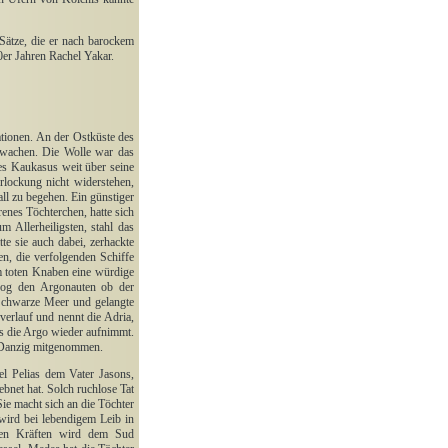
Sätze, die er nach barockem
80er Jahren Rachel Yakar.
tionen. An der Ostküste des
ewachen. Die Wolle war das
es Kaukasus weit über seine
rlockung nicht widerstehen,
ll zu begehen. Ein günstiger
enes Töchterchen, hatte sich
m Allerheiligsten, stahl das
te sie auch dabei, zerhackte
en, die verfolgenden Schiffe
m toten Knaben eine würdige
tzog den Argonauten ob der
 Schwarze Meer und gelangte
verlauf und nennt die Adria,
is die Argo wieder aufnimmt.
d Danzig mitgenommen.
el Pelias dem Vater Jasons,
bnet hat. Solch ruchlose Tat
ie macht sich an die Töchter
 wird bei lebendigem Leib in
den Kräften wird dem Sud