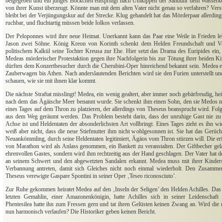
beigegeben und ein junges Böckchen entspringt nach Umkippen der Sanduhr dem Wasserke
von ihrer Kunst überzeugt. Könnte man mit dem alten Vater nicht genau so verfahren? Vers
bleibt bei der Verjüngungskur auf der Strecke. Klug gehandelt hat das Mörderpaar allerding
ruchbar, und fluchtartig müssen beide Iolkos verlassen.
Der Peloponnes wird ihre neue Heimat. Unerkannt kann das Paar eine Weile in Frieden 
Jason zwei Söhne. König Kreon von Korinth schenkt dem Helden Freundschaft und Ver
politischem Kalkül seine Tochter Kreusa zur Ehe. Hier setzt das Drama des Euripides ein,
Medeas mörderischer Protestaktion gegen ihre Nachfolgerin bis zur Tötung ihrer beiden Kin
dürften dem Konzertbesucher durch die Cherubini-Oper hinreichend bekannt sein. Medea 
Zauberwagen bis Athen. Nach anderslautenden Berichten wird sie den Furien unterstellt un
schauen, wie sie mit ihnen klar kommt.
Die nächste Straftat misslingt! Medea, ein wenig gealtert, aber immer noch gebärfreudig, he
nach dem das Ägäische Meer benannt wurde. Sie schenkt ihm einen Sohn, den sie Medos nenn
eines Tages auf dem Thron zu platzieren, der allerdings von Theseus beansprucht wird. Folg
aus dem Weg geräumt werden. Das Problem besteht darin, dass der unruhige Gast nie zu
Achse ist und Heldentaten der absonderlichsten Art vollbringt. Eines Tages zieht es ihn wi
weiß aber nicht, dass die neue Stiefmutter ihm nicht wohlgesonnen ist. Sie hat das Gerücht
Neuankömmling, durch seine Heldentaten legitimiert, Ägäos vom Thron stürzen will. Die erf
von Marathon wird als Anlass genommen, ein Bankett zu veranstalten. Der Giftbecher gela
ehrenvollen Gastes, sondern wird ihm rechtzeitig aus der Hand geschlagen. Der Vater hat 
an seinem Schwert und den abgewetzten Sandalen erkannt. Medea muss mit ihrer Kinders
Verbannung antreten, damit sich Gleiches nicht noch einmal wiederholt. Den Zusamm
Theseus verewigte Gaspare Spontini in seiner Oper ‚Teseo riconosciuto’.
Zur Ruhe gekommen heiratet Medea auf den ‚Inseln der Seligen’ den Helden Achilles. Das 
letzten Gemahlin, einer Amazonenkönigin, hatte Achilles sich in seiner Leidenschaf
Phentesilea hatte ihn zum Fressen gern und tat ihren Gelüsten keinen Zwang an. Wird di
nun harmonisch verlaufen? Die Historiker geben keinen Bericht.