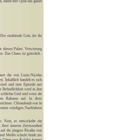
rn, damit ihre Qual das ganze
Der strahlende Gott, der ihr
 diesen Palast. Verwirrung
en. Das Chaos ist grässlich.
enen die von Louis-Nicolas
 Inhaltlich handelt es sich
 sind und eine Episode aus
e Befindlichkeit wird in den
schlichte Lied und weist als
nem Rahmen auf. In ihrer
zeichnen. Clérambault war in
z einen würdigen Nachfahren
. Nein, er entwickelte ein
ihrer inneren Zerrissenheit
 auf die jüngere Rivalin von
 und Médée schickt beide ins
en Ufern von Kolchis kannte