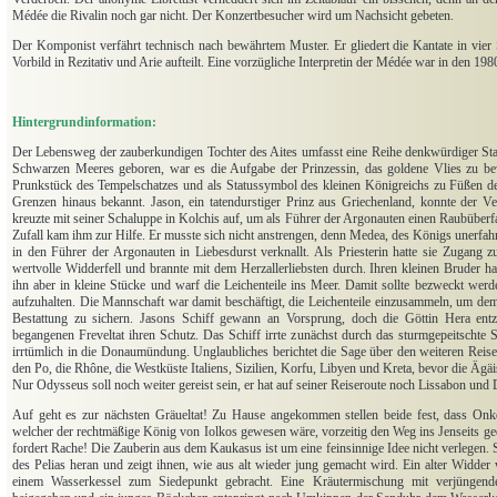
Médée die Rivalin noch gar nicht. Der Konzertbesucher wird um Nachsicht gebeten.
Der Komponist verfährt technisch nach bewährtem Muster. Er gliedert die Kantate in vier 
Vorbild in Rezitativ und Arie aufteilt. Eine vorzügliche Interpretin der Médée war in den 19
Hintergrundinformation:
Der Lebensweg der zauberkundigen Tochter des Aites umfasst eine Reihe denkwürdiger Sta
Schwarzen Meeres geboren, war es die Aufgabe der Prinzessin, das goldene Vlies zu b
Prunkstück des Tempelschatzes und als Statussymbol des kleinen Königreichs zu Füßen d
Grenzen hinaus bekannt. Jason, ein tatendurstiger Prinz aus Griechenland, konnte der Ve
kreuzte mit seiner Schaluppe in Kolchis auf, um als Führer der Argonauten einen Raubüberfa
Zufall kam ihm zur Hilfe. Er musste sich nicht anstrengen, denn Medea, des Königs unerfahr
in den Führer der Argonauten in Liebesdurst verknallt. Als Priesterin hatte sie Zugang zu
wertvolle Widderfell und brannte mit dem Herzallerliebsten durch. Ihren kleinen Bruder hat
ihn aber in kleine Stücke und warf die Leichenteile ins Meer. Damit sollte bezweckt werd
aufzuhalten. Die Mannschaft war damit beschäftigt, die Leichenteile einzusammeln, um de
Bestattung zu sichern. Jasons Schiff gewann an Vorsprung, doch die Göttin Hera en
begangenen Freveltat ihren Schutz. Das Schiff irrte zunächst durch das sturmgepeitschte
irrtümlich in die Donaumündung. Unglaubliches berichtet die Sage über den weiteren Reise
den Po, die Rhône, die Westküste Italiens, Sizilien, Korfu, Libyen und Kreta, bevor die Ägä
Nur Odysseus soll noch weiter gereist sein, er hat auf seiner Reiseroute noch Lissabon un
Auf geht es zur nächsten Gräueltat! Zu Hause angekommen stellen beide fest, dass Onk
welcher der rechtmäßige König von Iolkos gewesen wäre, vorzeitig den Weg ins Jenseits gee
fordert Rache! Die Zauberin aus dem Kaukasus ist um eine feinsinnige Idee nicht verlegen. S
des Pelias heran und zeigt ihnen, wie aus alt wieder jung gemacht wird. Ein alter Widder
einem Wasserkessel zum Siedepunkt gebracht. Eine Kräutermischung mit verjüngen