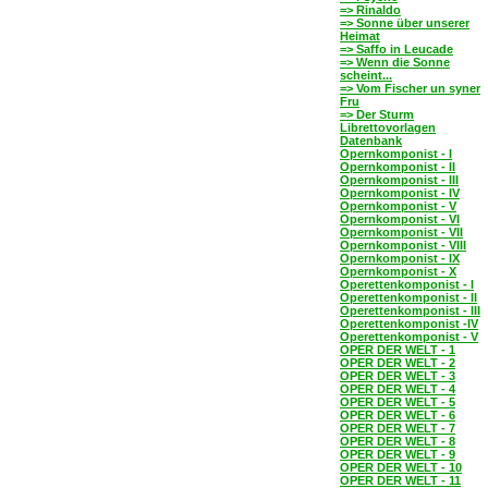
=> Rinaldo
=> Sonne über unserer
Heimat
=> Saffo in Leucade
=> Wenn die Sonne
scheint...
=> Vom Fischer un syner
Fru
=> Der Sturm
Librettovorlagen
Datenbank
Opernkomponist - I
Opernkomponist - II
Opernkomponist - III
Opernkomponist - IV
Opernkomponist - V
Opernkomponist - VI
Opernkomponist - VII
Opernkomponist - VIII
Opernkomponist - IX
Opernkomponist - X
Operettenkomponist - I
Operettenkomponist - II
Operettenkomponist - III
Operettenkomponist -IV
Operettenkomponist - V
OPER DER WELT - 1
OPER DER WELT - 2
OPER DER WELT - 3
OPER DER WELT - 4
OPER DER WELT - 5
OPER DER WELT - 6
OPER DER WELT - 7
OPER DER WELT - 8
OPER DER WELT - 9
OPER DER WELT - 10
OPER DER WELT - 11