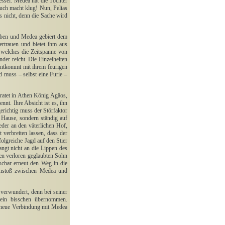
ssel. Medea hat die Töchter
uch macht klug! Nun, Pelias
s nicht, denn die Sache wird
leben und Medea gebiert dem
trauen und bietet ihm aus
 welches die Zeitspanne von
der reicht. Die Einzelheiten
entkommt mit ihrem feurigen
d muss – selbst eine Furie –
iratet in Athen König Ägäos,
t. Ihre Absicht ist es, ihn
erichtig muss der Störfaktor
 Hause, sondern ständig auf
eder an den väterlichen Hof,
 verbreiten lassen, dass der
olgreiche Jagd auf den Stier
ngt nicht an die Lippen des
den verloren geglaubten Sohn
char erneut den Weg in die
enstoß zwischen Medea und
verwundert, denn bei seiner
t ein bisschen übernommen.
e neue Verbindung mit Medea