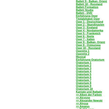
Ballett 9 - Balkan, Orient
Ballett 10 - Russland
Ballett Formation
Ballett Studio
Ballett - DVD
Einführung Oper
Titelalphabet Oper
Oper 1 - Deutschland
Oper 2 - Skandinavien
Oper 3 - England
Oper 4 - Nordamerika
Oper 5 - Frankreich
Oper 6 - Iberia
Oper 7 - Italien
Oper 9 - Balkan, Orient
Oper 8 - Osteuropa
Oper 10 - Russland
Operette 1
Operette 2
Musical
Einführung Oratorium
Oratorium 1
Oratorium 2
Oratorium 3
Oratorium 4
Oratorium 5
Oratorium 6
Oratorium 7
Oratorium 8
Oratorium 9
Oratorium 10
Kantate und Ballade
=> Alben der Farben
=> Alcyone
=> Alexander Newski
=> Alyssa
=> Amarus