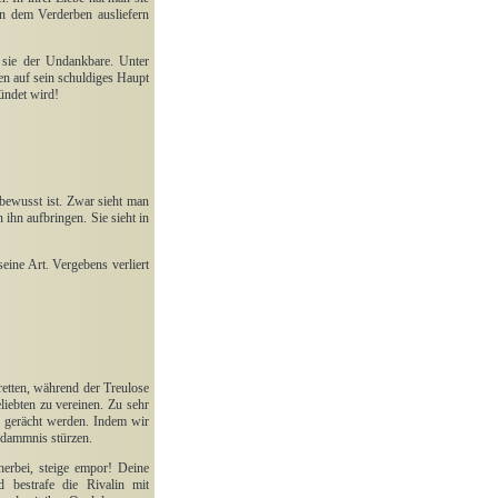
hn dem Verderben ausliefern
t sie der Undankbare. Unter
en auf sein schuldiges Haupt
zündet wird!
 bewusst ist. Zwar sieht man
 ihn aufbringen. Sie sieht in
eine Art. Vergebens verliert
retten, während der Treulose
liebten zu vereinen. Zu sehr
s gerächt werden. Indem wir
rdammnis stürzen.
erbei, steige empor! Deine
 bestrafe die Rivalin mit