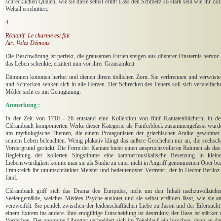
schrecklichen Qualen, wie sie diese selbst erlitt! Lass den Schmerz so stark sein wie ihr Zo
Weltall erschüttert.
4
Récitatif: Le charme est fait
Air: Volez Démons
Die Beschwörung ist perfekt, die grausamen Furien steigen aus düsterer Finsternis hervor. 
das Leben schenkte, erzittert nun vor ihrer Grausamkeit.
Dämonen kommen herbei und dienen ihrem tödlichen Zorn. Sie verbrennen und verwüsten
und Schrecken senken sich in alle Herzen. Der Schrecken des Feuers soll sich vervielfach
Médée sieht es mit Genugtuung.
Anmerkung :
In der Zeit von 1710 - 26 entstand eine Kollektion von fünf Kantatenbüchern, in d
Clérambault komponierten Werke dieser Kategorie als Fünferblock zusammengefasst wurden.
um mythologische Themen, die einem Protagonisten der griechischen Antike gewidmet
seinem Leben beleuchten. Wenig plakativ klingt das äußere Geschehen nur an, die seelisch
Vordergrund gerückt. Die Form der Kantate bietet einen anspruchsvolleren Rahmen als das 
Begleitung der isolierten Singstimme eine kammermusikalische Besetzung in klei
Liebenswürdigkeit könnte man sie als Studie zu einer nicht in Angriff genommenen Oper be
Frankreich ihr unumschränkter Meister und bedeutendster Vertreter, der in Hector Berlio
fand.
Clérambault griff sich das Drama des Euripides, nicht um den Inhalt nachzuvollziehen
Seelengemälde, welches Médées Psyche auslotet und sie selbst erzählen lässt, wie sie an 
verzweifelt. Sie pendelt zwischen der leidenschaftlichen Liebe zu Jason und der Eifersucht
einem Extrem ins andere. Ihre endgültige Entscheidung ist destruktiv, der Hass ist stärker
Verderben. Der anonyme Librettist verheddert sich im Zeitablauf ein bisschen, denn an d