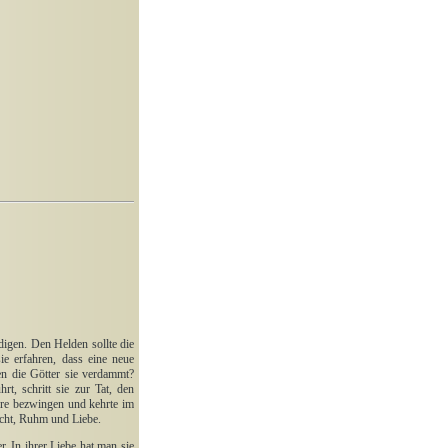
idigen. Den Helden sollte die
e erfahren, dass eine neue
en die Götter sie verdammt?
t, schritt sie zur Tat, den
ere bezwingen und kehrte im
icht, Ruhm und Liebe.
. In ihrer Liebe hat man sie