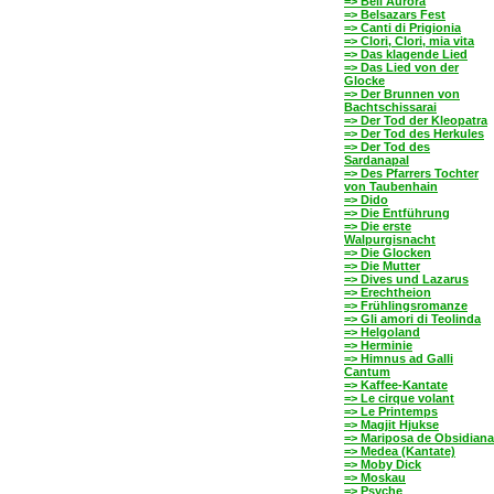
=> Bell'Aurora
=> Belsazars Fest
=> Canti di Prigionia
=> Clori, Clori, mia vita
=> Das klagende Lied
=> Das Lied von der
Glocke
=> Der Brunnen von
Bachtschissarai
=> Der Tod der Kleopatra
=> Der Tod des Herkules
=> Der Tod des
Sardanapal
=> Des Pfarrers Tochter
von Taubenhain
=> Dido
=> Die Entführung
=> Die erste
Walpurgisnacht
=> Die Glocken
=> Die Mutter
=> Dives und Lazarus
=> Erechtheion
=> Frühlingsromanze
=> Gli amori di Teolinda
=> Helgoland
=> Herminie
=> Himnus ad Galli
Cantum
=> Kaffee-Kantate
=> Le cirque volant
=> Le Printemps
=> Magjit Hjukse
=> Mariposa de Obsidiana
=> Medea (Kantate)
=> Moby Dick
=> Moskau
=> Psyche