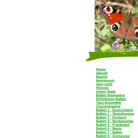
Home
Aktuell
Banner
Impressum
über mich
Historie
meine Stadt
Ballett Navigation
Einführung Ballett
Tanz-Ensemble
Choreographie
Ballett 1 - Deutschland
Ballett 2 - Skandinavien
Ballett 3 - England
Ballett 4 - Nordamerika
Ballett 5 - Frankreich
Ballett 6 - Iberia
Ballett 7 - Italien
Ballett 8 - Osteuropa