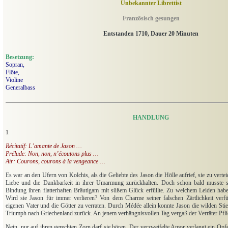
Unbekannter Librettist
Französisch gesungen
Entstanden 1710, Dauer 20 Minuten
Besetzung:
Sopran,
Flöte,
Violine
Generalbass
HANDLUNG
1
Récitatif: L’amante de Jason …
Prélude: Non, non, n’écoutons plus …
Air: Courons, courons à la vengeance …
Es war an den Ufern von Kolchis, als die Geliebte des Jason die Hölle aufrief, sie zu verte
Liebe und die Dankbarkeit in ihrer Umarmung zurückhalten. Doch schon bald musste si
Bindung ihren flatterhaften Bräutigam mit süßem Glück erfüllte. Zu welchem Leiden hab
Wird sie Jason für immer verlieren? Von dem Charme seiner falschen Zärtlichkeit verführ
eigenen Vater und die Götter zu verraten. Durch Médée allein konnte Jason die wilden Sti
Triumph nach Griechenland zurück. An jenem verhängnisvollen Tag vergaß der Verräter Pfl
Nein, nur auf ihren gerechten Zorn darf sie hören. Der verzweifelte Amor verlangt ein Opfer