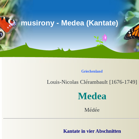
musirony - Medea (Kantate)
Griechenland
Louis-Nicolas Clérambault [1676-1749]
Medea
Médée
Kantate in vier Abschnitten