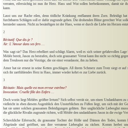
verraten, eifersüchtig ist nun ihr Herz. Hass und Wut sollen herbeikommen, damit sie i
kann.
Lasst uns zur Rache eilen, denn tödliche Kränkung entflammt ihren Zorn. Beleidigt ha
furchtbaren Schlägen soll er dafür zugrunde gehen. Die drohenden Blitze gerechter Wut soll
hernieder sausen. Nicht zu besänftigen ist der Hass, wenn er durch die Liebe im Herzen ent
2
Récitatif: Que dis-je ?
Air: L’Amour dans ses fers …
Was sagt sie? Das Herz rebelliert und schlägt Alarm, weil es sich seiner gefahrvollen Lage
Médée bereit, Jason zu bestrafen, doch sein grausamer Verrat kann ihn nicht so richtig gegen
dem Treulosen nur die Vorzüge, die sie einst veranlasste, ihn zu lieben.
Amor hat sie erneut in seine Ketten geschlagen. All ihrem Schmerz zum Trotz siegt er auf s
sich ihr zartfühlendes Herz in Hass, immer wieder kehrt es zur Liebe zurück.
3
Récitativ: Mais quelle est mon erreur extrême?
Invocation: Cruelle fille des Enfers …
Doch worin liegt Médées größter Irrtum? Sich selbst verrät sie, um einen Undankbaren zu 
vielleicht in eben diesem Augenblick den Unsterblichen zu Füßen liegt, um sich mit der Ge
hat sie unter solchen grausamen Beleidigungen gelitten. Ihre unglückliche Liebesglut mus
die glückliche Rivalin zugrunde richten, will Médée den undankbaren Jason in die ewige Ve
Schreckliche Eifersucht, du grausame Tochter der Hölle und Dämon des Todes, komm h
Abgründe sind geöffnet, um ihre verratene Liebesglut zu rächen. Komm herbei und