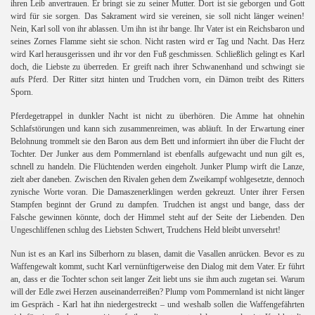
ihren Leib anvertrauen. Er bringt sie zu seiner Mutter. Dort ist sie geborgen und Gott
wird für sie sorgen. Das Sakrament wird sie vereinen, sie soll nicht länger weinen!
Nein, Karl soll von ihr ablassen. Um ihn ist ihr bange. Ihr Vater ist ein Reichsbaron und
seines Zornes Flamme sieht sie schon. Nicht rasten wird er Tag und Nacht. Das Herz
wird Karl herausgerissen und ihr vor den Fuß geschmissen. Schließlich gelingt es Karl
doch, die Liebste zu überreden. Er greift nach ihrer Schwanenhand und schwingt sie
aufs Pferd. Der Ritter sitzt hinten und Trudchen vorn, ein Dämon treibt des Ritters
Sporn.
Pferdegetrappel in dunkler Nacht ist nicht zu überhören. Die Amme hat ohnehin
Schlafstörungen und kann sich zusammenreimen, was abläuft. In der Erwartung einer
Belohnung trommelt sie den Baron aus dem Bett und informiert ihn über die Flucht der
Tochter. Der Junker aus dem Pommernland ist ebenfalls aufgewacht und nun gilt es,
schnell zu handeln. Die Flüchtenden werden eingeholt. Junker Plump wirft die Lanze,
zielt aber daneben. Zwischen den Rivalen gehen dem Zweikampf wohlgesetzte, dennoch
zynische Worte voran. Die Damaszenerklingen werden gekreuzt. Unter ihrer Fersen
Stampfen beginnt der Grund zu dampfen. Trudchen ist angst und bange, dass der
Falsche gewinnen könnte, doch der Himmel steht auf der Seite der Liebenden. Den
Ungeschliffenen schlug des Liebsten Schwert, Trudchens Held bleibt unversehrt!
Nun ist es an Karl ins Silberhorn zu blasen, damit die Vasallen anrücken. Bevor es zu
Waffengewalt kommt, sucht Karl vernünftigerweise den Dialog mit dem Vater. Er führt
an, dass er die Tochter schon seit langer Zeit liebt uns sie ihm auch zugetan sei. Warum
will der Edle zwei Herzen auseinanderreißen? Plump vom Pommernland ist nicht länger
im Gespräch - Karl hat ihn niedergestreckt – und weshalb sollen die Waffengefährten