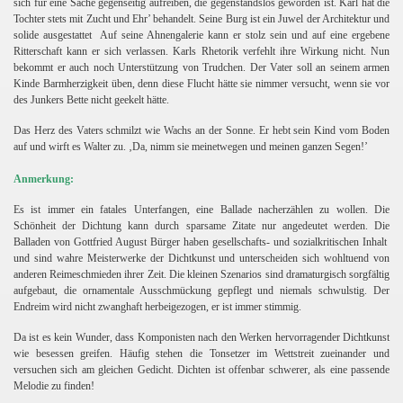
sich für eine Sache gegenseitig aufreiben, die gegenstandslos geworden ist. Karl hat die
Tochter stets mit Zucht und Ehr’ behandelt. Seine Burg ist ein Juwel der Architektur und
solide ausgestattet
Auf seine Ahnengalerie kann er stolz sein und auf eine ergebene
Ritterschaft kann er sich verlassen. Karls Rhetorik verfehlt ihre Wirkung nicht. Nun
bekommt er auch noch Unterstützung von Trudchen. Der Vater soll an seinem armen
Kinde Barmherzigkeit üben, denn diese Flucht hätte sie nimmer versucht, wenn sie vor
des Junkers Bette nicht geekelt hätte.
Das Herz des Vaters schmilzt wie Wachs an der Sonne. Er hebt sein Kind vom Boden
auf und wirft es Walter zu. ‚Da, nimm sie meinetwegen und meinen ganzen Segen!’
Anmerkung:
Es ist immer ein fatales Unterfangen, eine Ballade nacherzählen zu wollen. Die
Schönheit der Dichtung kann durch sparsame Zitate nur angedeutet werden. Die
Balladen von Gottfried August Bürger haben gesellschafts- und sozialkritischen Inhalt
und sind wahre Meisterwerke der Dichtkunst und unterscheiden sich wohltuend von
anderen Reimeschmieden ihrer Zeit. Die kleinen Szenarios sind dramaturgisch sorgfältig
aufgebaut, die ornamentale Ausschmückung gepflegt und niemals schwulstig. Der
Endreim wird nicht zwanghaft herbeigezogen, er ist immer stimmig.
Da ist es kein Wunder, dass Komponisten nach den Werken hervorragender Dichtkunst
wie besessen greifen. Häufig stehen die Tonsetzer im Wettstreit zueinander und
versuchen sich am gleichen Gedicht. Dichten ist offenbar schwerer, als eine passende
Melodie zu finden!