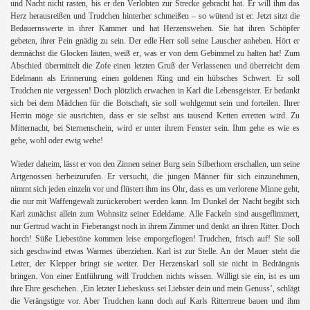
und Nacht nicht rasten, bis er den Verlobten zur Strecke gebracht hat. Er will ihm das
Herz herausreißen und Trudchen hinterher schmeißen – so wütend ist er. Jetzt sitzt die
Bedauernswerte in ihrer Kammer und hat Herzenswehen. Sie hat ihren Schöpfer
gebeten, ihrer Pein gnädig zu sein. Der edle Herr soll seine Lauscher anheben. Hört er
demnächst die Glocken läuten, weiß er, was er von dem Gebimmel zu halten hat! Zum
Abschied übermittelt die Zofe einen letzten Gruß der Verlassenen und überreicht dem
Edelmann als Erinnerung einen goldenen Ring und ein hübsches Schwert. Er soll
Trudchen nie vergessen! Doch plötzlich erwachen in Karl die Lebensgeister. Er bedankt
sich bei dem Mädchen für die Botschaft, sie soll wohlgemut sein und forteilen. Ihrer
Herrin möge sie ausrichten, dass er sie selbst aus tausend Ketten erretten wird. Zu
Mitternacht, bei Sternenschein, wird er unter ihrem Fenster sein. Ihm gehe es wie es
gehe, wohl oder ewig wehe!
Wieder daheim, lässt er von den Zinnen seiner Burg sein Silberhorn erschallen, um seine
Artgenossen herbeizurufen. Er versucht, die jungen Männer für sich einzunehmen,
nimmt sich jeden einzeln vor und flüstert ihm ins Ohr, dass es um verlorene Minne geht,
die nur mit Waffengewalt zurückerobert werden kann. Im Dunkel der Nacht begibt sich
Karl zunächst allein zum Wohnsitz seiner Edeldame. Alle Fackeln sind ausgeflimmert,
nur Gertrud wacht in Fieberangst noch in ihrem Zimmer und denkt an ihren Ritter. Doch
horch! Süße Liebestöne kommen leise emporgeflogen! Trudchen, frisch auf! Sie soll
sich geschwind etwas Warmes überziehen. Karl ist zur Stelle. An der Mauer steht die
Leiter, der Klepper bringt sie weiter. Der Herzenskarl soll sie nicht in Bedrängnis
bringen. Von einer Entführung will Trudchen nichts wissen. Willigt sie ein, ist es um
ihre Ehre geschehen. ‚Ein letzter Liebeskuss sei Liebster dein und mein Genuss’, schlägt
die Verängstigte vor. Aber Trudchen kann doch auf Karls Rittertreue bauen und ihm