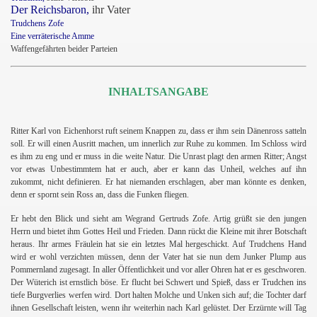
Der Reichsbaron,
ihr Vater
Trudchens Zofe
Eine verräterische Amme
Waffengefährten beider Parteien
INHALTSANGABE
Ritter Karl von Eichenhorst ruft seinem Knappen zu, dass er ihm sein Dänenross satteln
soll. Er will einen Ausritt machen, um innerlich zur Ruhe zu kommen. Im Schloss wird
es ihm zu eng und er muss in die weite Natur. Die Unrast plagt den armen Ritter; Angst
vor etwas Unbestimmtem hat er auch, aber er kann das Unheil, welches auf ihn
zukommt, nicht definieren. Er hat niemanden erschlagen, aber man könnte es denken,
denn er spornt sein Ross an, dass die Funken fliegen.
Er hebt den Blick und sieht am Wegrand Gertruds Zofe. Artig grüßt sie den jungen
Herrn und bietet ihm Gottes Heil und Frieden. Dann rückt die Kleine mit ihrer Botschaft
heraus. Ihr armes Fräulein hat sie ein letztes Mal hergeschickt. Auf Trudchens Hand
wird er wohl verzichten müssen, denn der Vater hat sie nun dem Junker Plump aus
Pommernland zugesagt. In aller Öffentlichkeit und vor aller Ohren hat er es geschworen.
Der Wüterich ist ernstlich böse. Er flucht bei Schwert und Spieß, dass er Trudchen ins
tiefe Burgverlies werfen wird. Dort halten Molche und Unken sich auf; die Tochter darf
ihnen Gesellschaft leisten, wenn ihr weiterhin nach Karl gelüstet. Der Erzürnte will Tag