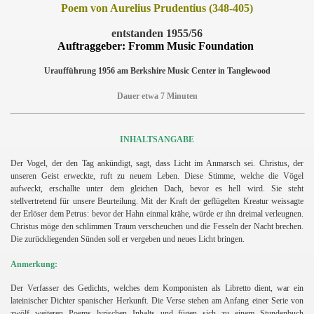
Poem von Aurelius Prudentius (348-405)
entstanden 1955/56
Auftraggeber: Fromm Music Foundation
Uraufführung
1956 am Berkshire Music Center in Tanglewood
Dauer etwa 7 Minuten
INHALTSANGABE
Der Vogel, der den Tag ankündigt, sagt, dass Licht im Anmarsch sei. Christus, der
unseren Geist erweckte, ruft zu neuem Leben. Diese Stimme, welche die Vögel
aufweckt, erschallte unter dem gleichen Dach, bevor es hell wird. Sie steht
stellvertretend für unsere Beurteilung. Mit der Kraft der geflügelten Kreatur weissagte
der Erlöser dem Petrus: bevor der Hahn einmal krähe, würde er ihn dreimal verleugnen.
Christus möge den schlimmen Traum verscheuchen und die Fesseln der Nacht brechen.
Die zurückliegenden Sünden soll er vergeben und neues Licht bringen.
Anmerkung:
Der Verfasser des Gedichts, welches dem Komponisten als Libretto dient, war ein
lateinischer Dichter spanischer Herkunft. Die Verse stehen am Anfang einer Serie von
zwölf weiteren Poems lyrischen Inhalts und fügen sich zu einem Stundenbuch