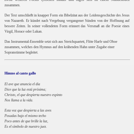
zusammen.
Der Text umschließt in knapper Form ein Bibelzitat aus der Leidensgeschichte des Jesus
von Nazareth. Er kündet nach Vergebung vergangener Sünden von der Hoffnung auf
bessere Zeiten. In seiner vollendeten Form erinnert das Versmaß an die Poesie eines
Virgil, Horace oder Lukan.
Das Instrumental-Ensemble setzt sich aus Streichquartett, Flöte Harfe und Oboe
zusammen, welches den Hymnus auf den krähenden Hahn unter Zugabe einer
Sopranstimme begleitet.
Himno al canto gallo
El ave que anuncia el dia
Dice que la luz está próxima;
Christo, el que despierta nuestro espinto
Nos llama a la vida.
Esta voz que despierta a las aves
Posadas bajo el mismo techo
Poco antes de que brille la luz,
Es el sìmbolo de nuestro juez.