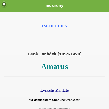
musirony
TSCHECHIEN
Leoš Janàček [1854-1928]
Amarus
Lyrische Kantate
für gemischtem Chor und Orchester
tschechisch gesungen