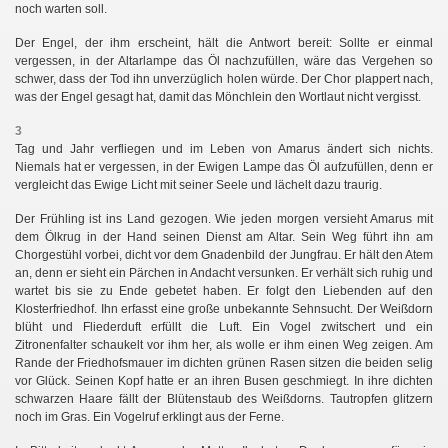
noch warten soll.
Der Engel, der ihm erscheint, hält die Antwort bereit: Sollte er einmal
vergessen, in der Altarlampe das Öl nachzufüllen, wäre das Vergehen so
schwer, dass der Tod ihn unverzüglich holen würde. Der Chor plappert nach,
was der Engel gesagt hat, damit das Mönchlein den Wortlaut nicht vergisst.
3
Tag und Jahr verfliegen und im Leben von Amarus ändert sich nichts.
Niemals hat er vergessen, in der Ewigen Lampe das Öl aufzufüllen, denn er
vergleicht das Ewige Licht mit seiner Seele und lächelt dazu traurig.
Der Frühling ist ins Land gezogen. Wie jeden morgen versieht Amarus mit
dem Ölkrug in der Hand seinen Dienst am Altar. Sein Weg führt ihn am
Chorgestühl vorbei, dicht vor dem Gnadenbild der Jungfrau. Er hält den Atem
an, denn er sieht ein Pärchen in Andacht versunken. Er verhält sich ruhig und
wartet bis sie zu Ende gebetet haben. Er folgt den Liebenden auf den
Klosterfriedhof. Ihn erfasst eine große unbekannte Sehnsucht. Der Weißdorn
blüht und Fliederduft erfüllt die Luft. Ein Vogel zwitschert und ein
Zitronenfalter schaukelt vor ihm her, als wolle er ihm einen Weg zeigen. Am
Rande der Friedhofsmauer im dichten grünen Rasen sitzen die beiden selig
vor Glück. Seinen Kopf hatte er an ihren Busen geschmiegt. In ihre dichten
schwarzen Haare fällt der Blütenstaub des Weißdorns. Tautropfen glitzern
noch im Gras. Ein Vogelruf erklingt aus der Ferne.