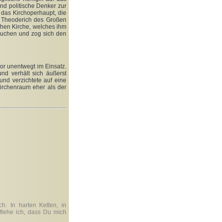
und politische Denker zur
 das Kirchoperhaupt, die
s Theoderich des Großen
chen Kirche, welches ihm
suchen und zog sich den
hor unentwegt im Einsatz.
d verhält sich äußerst
und verzichtete auf eine
Kirchenraum eher als der
h. In harten Ketten, in
flehe ich, dass Du mich