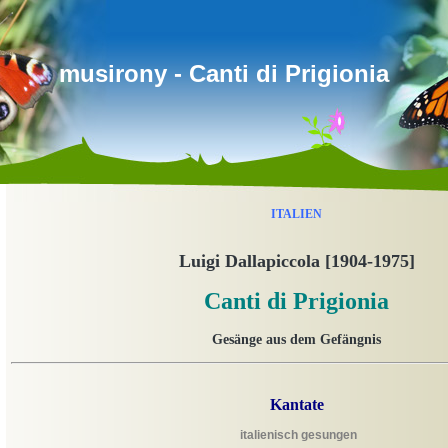
musirony - Canti di Prigionia
ITALIEN
Luigi Dallapiccola [1904-1975]
Canti di Prigionia
Gesänge aus dem Gefängnis
Kantate
italienisch gesungen