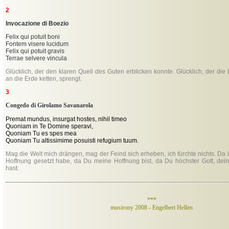
2
Invocazione di Boezio
Felix qui potuit boni
Fontem visere lucidum
Felix qui potuit gravis
Terrae selvere vincula
Glücklich, der den klaren Quell des Guten erblicken konnte. Glücklich, der die 
an die Erde ketten, sprengt.
3
Congedo di Girolamo Savanarola
Premat mundus, insurgat hostes, nihil timeo
Quoniam in Te Domine speravi,
Quoniam Tu es spes mea
Quoniam Tu altissimime posuisti refugium tuum.
Mag die Welt mich drängen, mag der Feind sich erheben, ich fürchte nichts. Da 
Hoffnung gesetzt habe, da Du meine Hoffnung bist, da Du höchster Gott, deine 
hast.
***
musirony 2008 - Engelbert Hellen