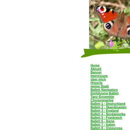
Home
Aktuell
Banner
Impressum
über mich
Historie
meine Stadt
Ballett Navigation
Einführung Ballett
Tanz-Ensemble
Choreographie
Ballett 1 - Deutschland
Ballett 2 - Skandinavien
Ballett 3 - England
Ballett 4 - Nordamerika
Ballett 5 - Frankreich
Ballett 6 - Iberia
Ballett 7 - Italien
Ballett 8 - Osteuropa