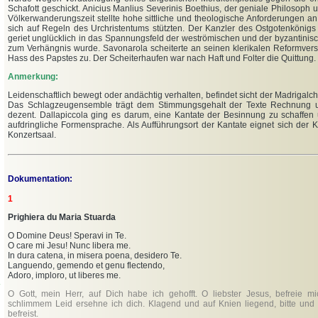
Schafott geschickt. Anicius Manlius Severinis Boethius, der geniale Philosoph 
Völkerwanderungszeit stellte hohe sittliche und theologische Anforderungen an
sich auf Regeln des Urchristentums stützten. Der Kanzler des Ostgotenkönig
geriet unglücklich in das Spannungsfeld der weströmischen und der byzantinis
zum Verhängnis wurde. Savonarola scheiterte an seinen klerikalen Reformver
Hass des Papstes zu. Der Scheiterhaufen war nach Haft und Folter die Quittung.
Anmerkung:
Leidenschaftlich bewegt oder andächtig verhalten, befindet sicht der Madrigalc
Das Schlagzeugensemble trägt dem Stimmungsgehalt der Texte Rechnung un
dezent. Dallapiccola ging es darum, eine Kantate der Besinnung zu schaffen 
aufdringliche Formensprache. Als Aufführungsort der Kantate eignet sich der 
Konzertsaal.
Dokumentation:
1
Prighiera du Maria Stuarda
O Domine Deus! Speravi in Te.
O care mi Jesu! Nunc libera me.
In dura catena, in misera poena, desidero Te.
Languendo, gemendo et genu flectendo,
Adoro, imploro, ut liberes me.
O Gott, mein Herr, auf Dich habe ich gehofft. O liebster Jesus, befreie mic
schlimmem Leid ersehne ich dich. Klagend und auf Knien liegend, bitte und 
befreist.