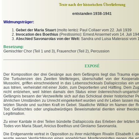
Texte nach der historischen Überlieferung
entstanden 1938-1941
Widmungsträger:
Gebet der Maria Stuart
(molto lento): Paul Collaer vom 22. Juli 1939
Invocation des Boethius
(Prestissimo): Ernest Ansermet vom 14.
Juli 19
Abschied Savonarolas von der Welt:
Sandra und Luisa Materassi vom 
Besetzung:
Gemischter Chor (Teil 1 und 3), Frauenchor (Teil 2), Percussion
EXPOSÉ
Der Komposition der drei Gesänge aus dem Gefängnis liegt das Trauma eig
Die Turbulenzen des Zweiten Weltkrieges, überschattet von der Kooperati
Mussolini, griffen einschneidend in das Lebensschicksals Dallapiccolas ein u
aus Istrien, verheiratet mit einer Jüdin, zum Deportierten und Häftling. Dem Zugr
nicht entziehen, weil Istrien damals den Status einer österreichisch-ungaris
Gefängnis besann der Verzweifelte sich auf das Schicksal dreier historischer Pe
ähnlichen Umständen zu Unrecht eingekerkert wurden und ihr Leben lassen muss
letzten Stunde und suchten Kraft im Gebet. Staatliche Willkür im Namen der R
Tod. Gefälschtes oder unglaubwürdiges Beweismaterial dienten einer theokrat
Legitimation.
Zu einer Kantate in drei Teilen bündelte Dallapiccola das Erleben der letzten 
Todes von Maria Stuart, Anicius Boethius und Girolamo Savonarola.
Die Erstgenannte vertrat in Opposition zu ihrer mächtigen Rivalin Elisabeth I. 
wurde wegen Verdächtigung eines angeblichen Mordkomplottes gegen die en