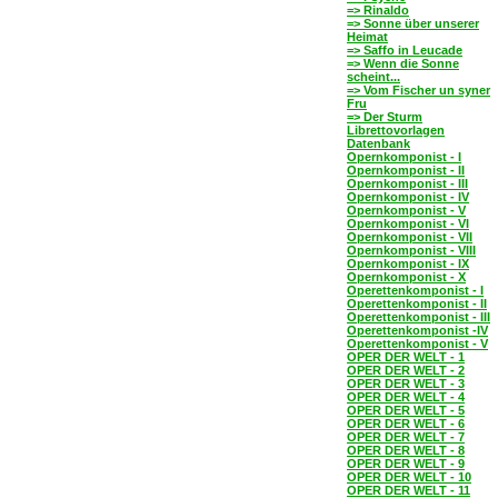
=> Rinaldo
=> Sonne über unserer
Heimat
=> Saffo in Leucade
=> Wenn die Sonne
scheint...
=> Vom Fischer un syner
Fru
=> Der Sturm
Librettovorlagen
Datenbank
Opernkomponist - I
Opernkomponist - II
Opernkomponist - III
Opernkomponist - IV
Opernkomponist - V
Opernkomponist - VI
Opernkomponist - VII
Opernkomponist - VIII
Opernkomponist - IX
Opernkomponist - X
Operettenkomponist - I
Operettenkomponist - II
Operettenkomponist - III
Operettenkomponist -IV
Operettenkomponist - V
OPER DER WELT - 1
OPER DER WELT - 2
OPER DER WELT - 3
OPER DER WELT - 4
OPER DER WELT - 5
OPER DER WELT - 6
OPER DER WELT - 7
OPER DER WELT - 8
OPER DER WELT - 9
OPER DER WELT - 10
OPER DER WELT - 11