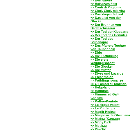
=> Bell'Aurora
=> Belsazars Fest
=> Canti di Prigionia
=> Clori, Clori, mia vita
=> Das klagende Lied
=> Das Lied von der
Glocke
=> Der Brunnen von
Bachtschissarai
=> Der Tod der Kleopatra
=> Der Tod des Herkules
=> Der Tod des
Sardanapal
=> Des Pfarrers Tochter
von Taubenhain
=> Dido
=> Die Entführung
=> Die erste
Walpurgisnacht
=> Die Glocken
=> Die Mutter
=> Dives und Lazarus
=> Erechtheion
=> Frühlingsromanze
=> Gli amori di Teolinda
=> Helgoland
=> Herminie
=> Himnus ad Galli
Cantum
=> Kaffee-Kantate
=> Le cirque volant
=> Le Printemps
=> Magjit Hjukse
=> Mariposa de Obsidiana
=> Medea (Kantate)
=> Moby Dick
=> Moskau
=> Psyche