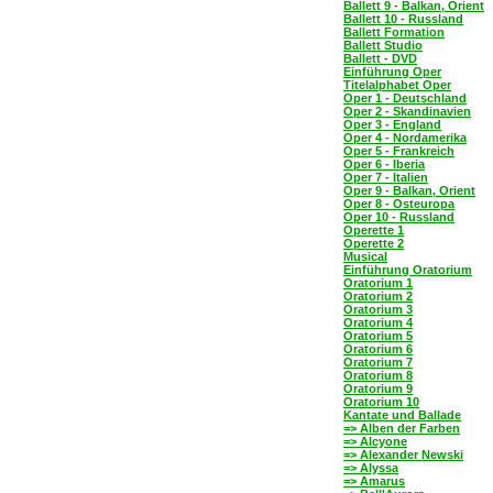
Ballett 9 - Balkan, Orient
Ballett 10 - Russland
Ballett Formation
Ballett Studio
Ballett - DVD
Einführung Oper
Titelalphabet Oper
Oper 1 - Deutschland
Oper 2 - Skandinavien
Oper 3 - England
Oper 4 - Nordamerika
Oper 5 - Frankreich
Oper 6 - Iberia
Oper 7 - Italien
Oper 9 - Balkan, Orient
Oper 8 - Osteuropa
Oper 10 - Russland
Operette 1
Operette 2
Musical
Einführung Oratorium
Oratorium 1
Oratorium 2
Oratorium 3
Oratorium 4
Oratorium 5
Oratorium 6
Oratorium 7
Oratorium 8
Oratorium 9
Oratorium 10
Kantate und Ballade
=> Alben der Farben
=> Alcyone
=> Alexander Newski
=> Alyssa
=> Amarus