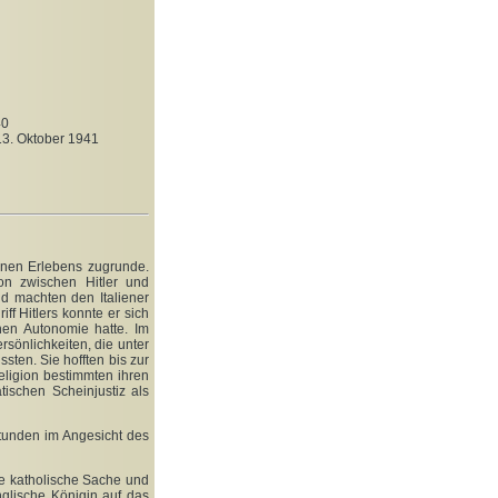
40
13. Oktober 1941
enen Erlebens zugrunde.
on zwischen Hitler und
nd machten den Italiener
iff Hitlers konnte er sich
chen Autonomie hatte. Im
rsönlichkeiten, die unter
ten. Sie hofften bis zur
eligion bestimmten ihren
ischen Scheinjustiz als
Stunden im Angesicht des
die katholische Sache
und
glische Königin auf das