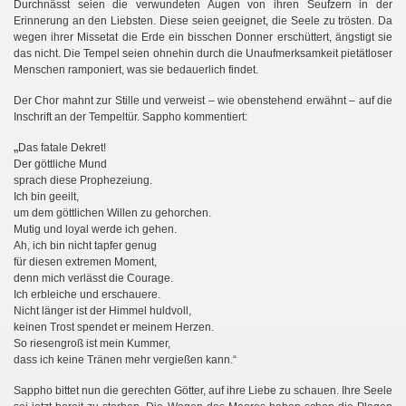
Durchnässt seien die verwundeten Augen von ihren Seufzern in der
Erinnerung an den Liebsten. Diese seien geeignet, die Seele zu trösten. Da
wegen ihrer Missetat die Erde ein bisschen Donner erschüttert, ängstigt sie
das nicht. Die Tempel seien ohnehin durch die Unaufmerksamkeit pietätloser
Menschen ramponiert, was sie bedauerlich findet.
Der Chor mahnt zur Stille und verweist – wie obenstehend erwähnt – auf die
Inschrift an der Tempeltür. Sappho kommentiert:
„
Das fatale Dekret!
Der göttliche Mund
sprach diese Prophezeiung.
Ich bin geeilt,
um dem göttlichen Willen zu gehorchen.
Mutig und loyal werde ich gehen.
Ah, ich bin nicht tapfer genug
für diesen extremen Moment,
denn mich verlässt die Courage.
Ich erbleiche und erschauere.
Nicht länger ist der Himmel huldvoll,
keinen Trost spendet er meinem Herzen.
So riesengroß ist mein Kummer,
dass ich keine Tränen mehr vergießen kann.“
Sappho bittet nun die gerechten Götter, auf ihre Liebe zu schauen. Ihre Seele