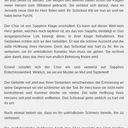
sei jetzt bereit zu sterben. Die Wogen des Meeres haben schon die Plagen
vieler Herzen zum Stillstand gebracht. Sie verlässt sich darauf, dass im
Jenseits neue Glut ihr Herz füllen wird. Ihr Schicksal tritt sie nun an und sie
habe keine Furcht.
Der Chor ist von Sapphos Klage erschüttert. Es kann auf dieser Welt kein
Herz geben, welches noch tapferer ist, als das von Sappho, bestätigt er. Das
ausgesprochene Lob bewegt diese, in ihrer Klage fortzufahren. Ihre
Gedanken richten sich an den Geliebten. Er war die schöne Aussicht und die
süße Hoffnung ihres Herzens. Doch das Schicksal war hart zu ihr. Ihn zu
verlassen, sei ihr untröstlicher Kummer. Nun muss sie gehen. Sie rechnet
aber damit, dass das Herz nun endlich Befreiung finden wird.
Erneut schaltet sich der Chor ein und verweist auf Sapphos
Entschlossenheit. Wirklich, sie sei ein Muster an Mut und Tapferkeit!
Der Geliebte soll jetzt aus ihren Gedanken verschwinden, die Erinnerung an
seine Gegenwart sei viel schlimmer als der Tod. Ihr Herz kann sie nicht mehr
kontrollieren und Kummer drücke sie nieder. Die süße Hoffnung ihres
Herzens soll jetzt endlich entfliehen. Das Schicksal gehe wirklich zu hart mit
ihr um.
Noch einmal betont sie, dass es ihr untröstlichen Schmerz bereite, ihn zu
verlassen.