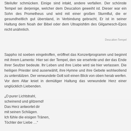
Steilufer schmücken. Einige sind intakt, andere verfallen. Der schönste
Tempel sei derjenige, welcher dem Deucalion geweiht ist. Dieser war ein
Sohn des Prometheus und wird mit einer großen Sturmflut, die er
gesundheitlich gut überstand, in Verbindung gebracht, Er ist in seiner
Haltung dem Noah der Bibel oder dem Utnapishtim des Gilgamesch-Epos
nicht unähnlich.
Deucalion-Tempel
Sappho ist soeben eingetroffen, eröffnet das Konzertprogramm und beginnt
mit ihrem Lamento: Hier sei der Tempel, den sie ersehnte und der das Ende
ihrer Seufzer bedeute. Ihr Leben und ihre Liebe wird sie hier verlassen. Die
heiligen Priester sind auserwählt, ihre Hymne und ihre Gebete wohlwollend
zu unterstützen. Der verwundete Gott soll einen Blick von oben herab werfen.
Vor dem Altar kniet in demütiger Haltung das verwundete Herz einer
unglücklich Liebenden.
„
O purer Lichtstrahl,
scheinend und glitzernd!
Das Herz antwortet dir
mit seinen Schlägen.
Ich fühle die eisigen Tränen,
Töchter der Liebe ....“