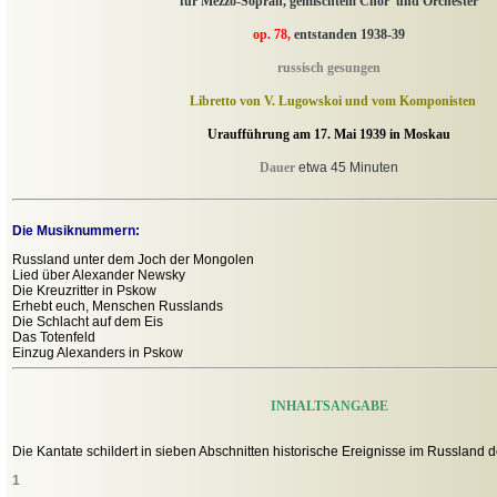
für Mezzo-Sopran, gemischtem Chor und Orchester
op. 78,
entstanden 1938-39
russisch gesungen
Libretto von V. Lugowskoi und vom Komponisten
Uraufführung am 17. Mai 1939 in Moskau
Dauer
etwa 45 Minuten
Die Musiknummern:
Russland unter dem Joch der Mongolen
Lied über Alexander Newsky
Die Kreuzritter in Pskow
Erhebt euch, Menschen Russlands
Die Schlacht auf dem Eis
Das Totenfeld
Einzug Alexanders in Pskow
INHALTSANGABE
Die Kantate schildert in sieben Abschnitten historische Ereignisse im Russland 
1