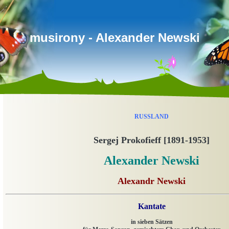
musirony - Alexander Newski
RUSSLAND
Sergej Prokofieff [1891-1953]
Alexander Newski
Alexandr Newski
Kantate
in sieben Sätzen