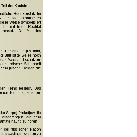
Teil der Kantate.
ndliche Heer versinkt im
tter. Die patriotischen
iese Weise symbolisiert
her mit. In der Realität
durchsetzt. Der Mut des
n. Der eine liegt stumm,
te Blut ist teilweise noch
 das Vaterland schützen.
enn irdische Schönheit
d dem jungen Helden die
den Feind besiegt. Das
einen Tod einkalkulieren.
 der Sergej Prokofjew die
n eingefangen, die dem
antate häufig zu hören.
von der russischen Nation
ät missachten, werden zu