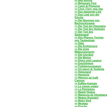
=> Bell'Aurora
=> Belsazars Fest
=> Canti di Prigionia
=> Clori, Clori, mia vita
=> Das klagende Lied
=> Das Lied von der
Glocke
=> Der Brunnen von
Bachtschissarai
=> Der Tod der Kleopatra
=> Der Tod des Herkules
=> Der Tod des
Sardanapal
=> Des Pfarrers Tochter
von Taubenhain
=> Dido
=> Die Entführung
=> Die erste
Walpurgisnacht
=> Die Glocken
=> Die Mutter
=> Dives und Lazarus
=> Erechtheion
=> Frühlingsromanze
=> Gli amori di Teolinda
=> Helgoland
=> Herminie
=> Himnus ad Galli
Cantum
=> Kaffee-Kantate
=> Le cirque volant
=> Le Printemps
=> Magjit Hjukse
=> Mariposa de Obsidiana
=> Medea (Kantate)
=> Moby Dick
=> Moskau
=> Psyche