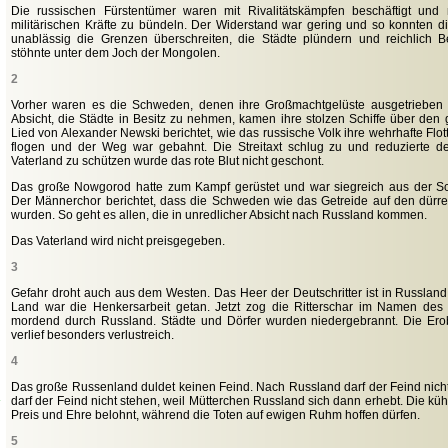
Die russischen Fürstentümer waren mit Rivalitätskämpfen beschäftigt und 
militärischen Kräfte zu bündeln. Der Widerstand war gering und so konnten d
unablässig die Grenzen überschreiten, die Städte plündern und reichlich
stöhnte unter dem Joch der Mongolen.
2
Vorher waren es die Schweden, denen ihre Großmachtgelüste ausgetrieben 
Absicht, die Städte in Besitz zu nehmen, kamen ihre stolzen Schiffe über de
Lied von Alexander Newski berichtet, wie das russische Volk ihre wehrhafte Flo
flogen und der Weg war gebahnt. Die Streitaxt schlug zu und reduzierte 
Vaterland zu schützen wurde das rote Blut nicht geschont.
Das große Nowgorod hatte zum Kampf gerüstet und war siegreich aus der S
Der Männerchor berichtet, dass die Schweden wie das Getreide auf den dürr
wurden. So geht es allen, die in unredlicher Absicht nach Russland kommen.
Das Vaterland wird nicht preisgegeben.
3
Gefahr droht auch aus dem Westen. Das Heer der Deutschritter ist in Russland 
Land war die Henkersarbeit getan. Jetzt zog die Ritterschar im Namen de
mordend durch Russland. Städte und Dörfer wurden niedergebrannt. Die Er
verlief besonders verlustreich.
4
Das große Russenland duldet keinen Feind. Nach Russland darf der Feind nich
darf der Feind nicht stehen, weil Mütterchen Russland sich dann erhebt. Die k
Preis und Ehre belohnt, während die Toten auf ewigen Ruhm hoffen dürfen.
5