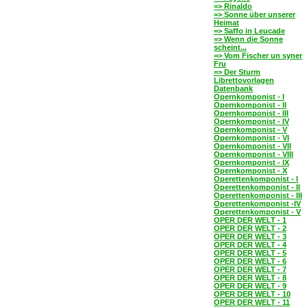
=> Rinaldo
=> Sonne über unserer
Heimat
=> Saffo in Leucade
=> Wenn die Sonne
scheint...
=> Vom Fischer un syner
Fru
=> Der Sturm
Librettovorlagen
Datenbank
Opernkomponist - I
Opernkomponist - II
Opernkomponist - III
Opernkomponist - IV
Opernkomponist - V
Opernkomponist - VI
Opernkomponist - VII
Opernkomponist - VIII
Opernkomponist - IX
Opernkomponist - X
Operettenkomponist - I
Operettenkomponist - II
Operettenkomponist - III
Operettenkomponist -IV
Operettenkomponist - V
OPER DER WELT - 1
OPER DER WELT - 2
OPER DER WELT - 3
OPER DER WELT - 4
OPER DER WELT - 5
OPER DER WELT - 6
OPER DER WELT - 7
OPER DER WELT - 8
OPER DER WELT - 9
OPER DER WELT - 10
OPER DER WELT - 11