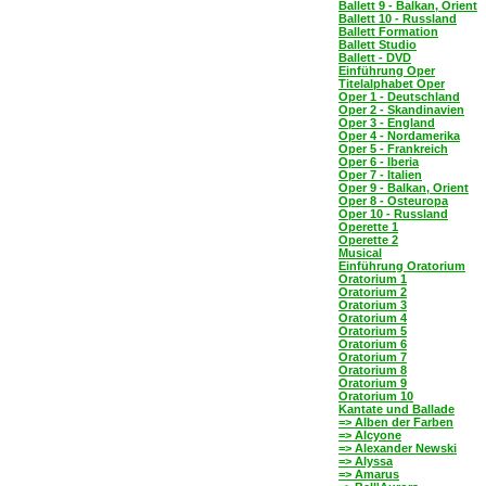
Ballett 9 - Balkan, Orient
Ballett 10 - Russland
Ballett Formation
Ballett Studio
Ballett - DVD
Einführung Oper
Titelalphabet Oper
Oper 1 - Deutschland
Oper 2 - Skandinavien
Oper 3 - England
Oper 4 - Nordamerika
Oper 5 - Frankreich
Oper 6 - Iberia
Oper 7 - Italien
Oper 9 - Balkan, Orient
Oper 8 - Osteuropa
Oper 10 - Russland
Operette 1
Operette 2
Musical
Einführung Oratorium
Oratorium 1
Oratorium 2
Oratorium 3
Oratorium 4
Oratorium 5
Oratorium 6
Oratorium 7
Oratorium 8
Oratorium 9
Oratorium 10
Kantate und Ballade
=> Alben der Farben
=> Alcyone
=> Alexander Newski
=> Alyssa
=> Amarus