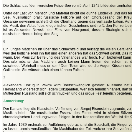
Die Schlacht auf dem vereisten Peipu-See vom 5. April 1242 bildet den zentralen 
Unter der Last von Mensch und Material bricht die dünne Eisdecke und das fei
See. Musikalisch prallt russische Folklore auf den Choralgesang der Kreuzri
Gesänge gewinnen schließlich die Oberhand gegen das verhasste Latein. Auf d
die Musik den Ablauf des kriegerischen Geschehens und reißt den Konzertbesuc
ist es Alexander Newski, der Fürst von Nowgorod, dessen Strategie sich 
russischen Heeres bringt den Sieg.
6
Ein junges Mädchen irrt über das Schlachtfeld und beklagt die vielen Gefallene
weil der tödliche Pfeil ihn traf und einen anderen hat das Schwert gefällt. Das ro
warm. Der Preis zur Befreiung des Vaterlandes war hoch. Nur Tapferkeit kann
Deshalb möchte das Mädchen auch keinen Mann freien, der schön ist, d
schwindet. Wehrhaft muss er sein! Dem Toten wird sie die Augen Küssen un
Gattin sein. Sie wünscht sich einen kühnen Falken.
7
Alexanders Einzug in Pskow wird überschwänglich gefeiert. Russland hat 
Heimatland widersetzt sich jedem Okkupanten. Wer sich feindlich nähert, darf s
Mütterchen Russland soll sich schmücken und das große Fest feierlich begehen.
Anmerkung:
Der Kantate liegt die Klassische Verfilmung von Sergej Eisenstein zugrunde, zu
Musik schrieb. Die musikalische Essenz des Filmes wird in sieben Sätze
chronologischen Handlungsverlauf folgen. In den Konzertsälen der Welt ist die K
Im Jahre 1939 erstmals zur Aufführung gebracht, ist die Botschaft, die Finger 
zu lassen unmissverständlich. Die Machthaber der Zeit, welche ihre Souveränit