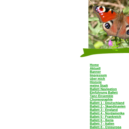
Home
Aktuell
Banner
Impressum
über mich
Historie
meine Stadt
Ballett Navigation
Einführung Ballett
Tanz-Ensemble
Choreographie
Ballett 1 - Deutschland
Ballett 2 - Skandinavien
Ballett 3 - England
Ballett 4 - Nordamerika
Ballett 5 - Frankreich
Ballett 6 - Iberia
Ballett 7 - Italien
Ballett 8 - Osteuropa