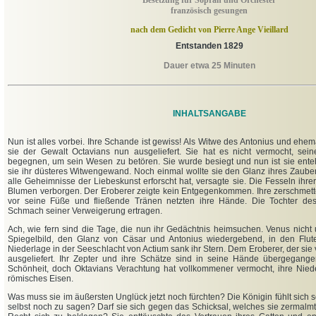
Besetzung für Sopran und Orchester
französisch gesungen
nach dem Gedicht von Pierre Ange Vieillard
Entstanden 1829
Dauer etwa 25 Minuten
INHALTSANGABE
Nun ist alles vorbei. Ihre Schande ist gewiss! Als Witwe des Antonius und ehem
sie der Gewalt Octavians nun ausgeliefert. Sie hat es nicht vermocht, se
begegnen, um sein Wesen zu betören. Sie wurde besiegt und nun ist sie enteh
sie ihr düsteres Witwengewand. Noch einmal wollte sie den Glanz ihres Zaube
alle Geheimnisse der Liebeskunst erforscht hat, versagte sie. Die Fesseln ihrer 
Blumen verborgen. Der Eroberer zeigte kein Entgegenkommen. Ihre zerschmette
vor seine Füße und fließende Tränen netzten ihre Hände. Die Tochter de
Schmach seiner Verweigerung ertragen.
Ach, wie fern sind die Tage, die nun ihr Gedächtnis heimsuchen. Venus nicht u
Spiegelbild, den Glanz von Cäsar und Antonius wiedergebend, in den Flut
Niederlage in der Seeschlacht von Actium sank ihr Stern. Dem Eroberer, der sie vo
ausgeliefert. Ihr Zepter und ihre Schätze sind in seine Hände übergegangen
Schönheit, doch Oktavians Verachtung hat vollkommener vermocht, ihre Niede
römisches Eisen.
Was muss sie im äußersten Unglück jetzt noch fürchten? Die Königin fühlt sich s
selbst noch zu sagen? Darf sie sich gegen das Schicksal, welches sie zermalmt