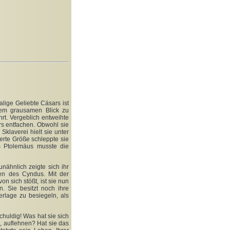
alige Geliebte Cäsars ist
inem grausamen Blick zu
rt. Vergeblich entweihte
rs entfachen. Obwohl sie
Sklaverei hielt sie unter
rte Größe schleppte sie
s Ptolemäus musste die
nähnlich zeigte sich ihr
en des Cyndus. Mit der
n sich stößt, ist sie nun
. Sie besitzt noch ihre
rlage zu besiegeln, als
chuldig! Was hat sie sich
, auflehnen? Hat sie das