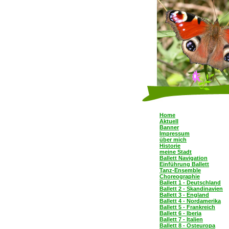
Home
Aktuell
Banner
Impressum
über mich
Historie
meine Stadt
Ballett Navigation
Einführung Ballett
Tanz-Ensemble
Choreographie
Ballett 1 - Deutschland
Ballett 2 - Skandinavien
Ballett 3 - England
Ballett 4 - Nordamerika
Ballett 5 - Frankreich
Ballett 6 - Iberia
Ballett 7 - Italien
Ballett 8 - Osteuropa