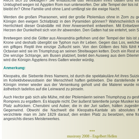
Recht sich zu beklagen? Sie enttäuschte das Vertrauen ihres Gatten und ent
Unklugheit wegen ist Ägypten Rom nun unterworfen. Der alte Tempel der Isis ist 
bleibt ihr? Ohne Familie und ohne Land umfängt sie die ewige Nacht.
Werden die großen Pharaonen, wird der große Ptolemäus ohne in Zorn zu g
Königin den ewigen Schlafplatz in den Pyramiden gönnen? Wahrscheinlich ni
Herrlichkeit dieser Grabstätte mit ihrer Anwesenheit entweihen. Mit Entsetz
Herzen der Dunkelheit sich von ihr abwenden. Den Gatten hat sie entehrt, sein Sc
Ihretwegen sind die Götter aus Alexandria geflohen und der Tempel der Isis ist ze
Krone und deshalb übergibt sie Typhon nun ihr Leben. Gegen das Los, welches s
ein giftiges Reptil ihre einzige Zuflucht sein. Von den Göttern des Nils fühlt
Octavian wird sie im Triumphzug an seinen Streitwagen ketten. Doch ein Rest von
Die winzige Schlange, am Busen platziert, bietet den Ausweg aus dem Dilemm
wird die Königin Ägyptens ihres Gatten wieder würdig.
Anmerkung:
Kleopatra, die Siebente ihres Namens, ist durch die spektakuläre Art ihres Suiz
im Kollektivbewusstsein der Menschheit haften geblieben. Die darstellende K
Königin immer wieder aus der Versenkung geholt und die Malerei wurde ni
ästhetisch tadellos auf die Leinwand zu pinseln.
Auch Hector gab sich alle Mühe, mit der Ptolemäerin seinen Triumphzug zu ges
Rompreis zu ergattern. Es klappte nicht. Der äußerst talentierte junge Musiker ko
Platz aufrücken. Cherubini und Auber, die in der Juri saßen, hätten zugesti
Gegenwind. Obwohl die Nachwelt die Kleopatra-Kantate als absolutes Meis
verzichtete man im Jahr 1829 darauf, den ersten Platz zu besetzen, eine f
angesichts dieses Meisterwerkes.
***
musirony 2008 - Engelbert Hellen