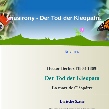
musirony - Der Tod der Kleopatra
ÄGYPTEN
Hector Berlioz [1803-1869]
Der Tod der Kleopata
La mort de Cléopâtre
Lyrische Szene