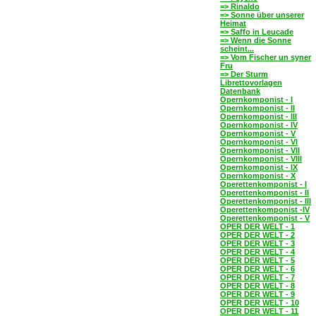
=> Rinaldo
=> Sonne über unserer
Heimat
=> Saffo in Leucade
=> Wenn die Sonne
scheint...
=> Vom Fischer un syner
Fru
=> Der Sturm
Librettovorlagen
Datenbank
Opernkomponist - I
Opernkomponist - II
Opernkomponist - III
Opernkomponist - IV
Opernkomponist - V
Opernkomponist - VI
Opernkomponist - VII
Opernkomponist - VIII
Opernkomponist - IX
Opernkomponist - X
Operettenkomponist - I
Operettenkomponist - II
Operettenkomponist - III
Operettenkomponist -IV
Operettenkomponist - V
OPER DER WELT - 1
OPER DER WELT - 2
OPER DER WELT - 3
OPER DER WELT - 4
OPER DER WELT - 5
OPER DER WELT - 6
OPER DER WELT - 7
OPER DER WELT - 8
OPER DER WELT - 9
OPER DER WELT - 10
OPER DER WELT - 11