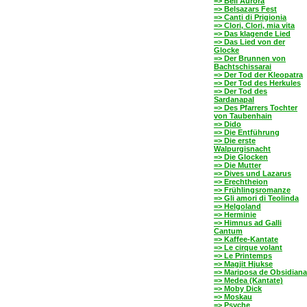
=> Bell'Aurora
=> Belsazars Fest
=> Canti di Prigionia
=> Clori, Clori, mia vita
=> Das klagende Lied
=> Das Lied von der
Glocke
=> Der Brunnen von
Bachtschissarai
=> Der Tod der Kleopatra
=> Der Tod des Herkules
=> Der Tod des
Sardanapal
=> Des Pfarrers Tochter
von Taubenhain
=> Dido
=> Die Entführung
=> Die erste
Walpurgisnacht
=> Die Glocken
=> Die Mutter
=> Dives und Lazarus
=> Erechtheion
=> Frühlingsromanze
=> Gli amori di Teolinda
=> Helgoland
=> Herminie
=> Himnus ad Galli
Cantum
=> Kaffee-Kantate
=> Le cirque volant
=> Le Printemps
=> Magjit Hjukse
=> Mariposa de Obsidiana
=> Medea (Kantate)
=> Moby Dick
=> Moskau
=> Psyche