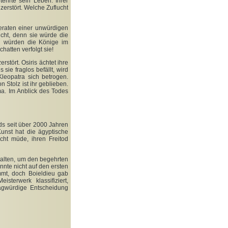
ehrte sein Leben. Ihrer
zerstört. Welche Zuflucht
eraten einer unwürdigen
cht, denn sie würde die
en würden die Könige im
hatten verfolgt sie!
rstört. Osiris ächtet ihre
ie fraglos befällt, wird
 Kleopatra sich betrogen.
 Stolz ist ihr geblieben.
a. Im Anblick des Todes
ids seit über 2000 Jahren
unst hat die ägyptische
cht müde, ihren Freitod
talten, um den begehrten
nnte nicht auf den ersten
mmt, doch Boieldieu gab
terwerk klassifiziert,
ragwürdige Entscheidung