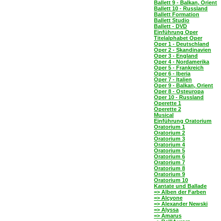
Ballett 9 - Balkan, Orient
Ballett 10 - Russland
Ballett Formation
Ballett Studio
Ballett - DVD
Einführung Oper
Titelalphabet Oper
Oper 1 - Deutschland
Oper 2 - Skandinavien
Oper 3 - England
Oper 4 - Nordamerika
Oper 5 - Frankreich
Oper 6 - Iberia
Oper 7 - Italien
Oper 9 - Balkan, Orient
Oper 8 - Osteuropa
Oper 10 - Russland
Operette 1
Operette 2
Musical
Einführung Oratorium
Oratorium 1
Oratorium 2
Oratorium 3
Oratorium 4
Oratorium 5
Oratorium 6
Oratorium 7
Oratorium 8
Oratorium 9
Oratorium 10
Kantate und Ballade
=> Alben der Farben
=> Alcyone
=> Alexander Newski
=> Alyssa
=> Amarus