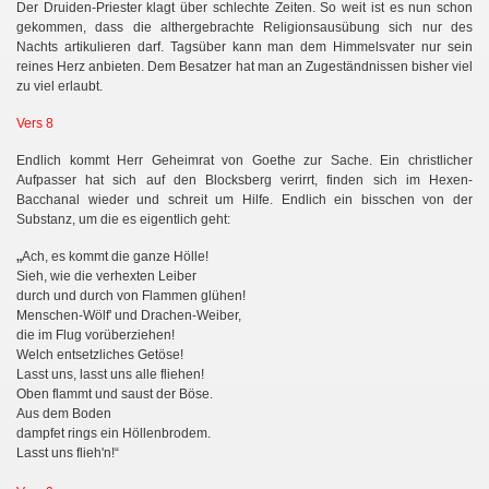
Der Druiden-Priester klagt über schlechte Zeiten. So weit ist es nun schon
gekommen, dass die althergebrachte Religionsausübung sich nur des
Nachts artikulieren darf. Tagsüber kann man dem Himmelsvater nur sein
reines Herz anbieten. Dem Besatzer hat man an Zugeständnissen bisher viel
zu viel erlaubt.
Vers 8
Endlich kommt Herr Geheimrat von Goethe zur Sache. Ein christlicher
Aufpasser hat sich auf den Blocksberg verirrt, finden sich im Hexen-
Bacchanal wieder und schreit um Hilfe. Endlich ein bisschen von der
Substanz, um die es eigentlich geht:
„
Ach, es kommt die ganze Hölle!
Sieh, wie die verhexten Leiber
durch und durch von Flammen glühen!
Menschen-Wölf' und Drachen-Weiber,
die im Flug vorüberziehen!
Welch entsetzliches Getöse!
Lasst uns, lasst uns alle fliehen!
Oben flammt und saust der Böse.
Aus dem Boden
dampfet rings ein Höllenbrodem.
Lasst uns flieh'n!“