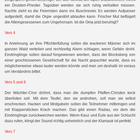
ein Druiden-Priester. Tagsüber werden sie sich ruhig verhalten müssen.
Nachts zieht es die Feiernden dann ins Buschrevier. Es werden Aufpasser
aufgestellt, damit die Orgie ungestört ablaufen kann. Frischer Mut beflügelt
die Alteingesessenen zum Ungehorsam. Ist die Oma jetzt beruhigt?
Vers 4
In Anlehnung an ihre Pflichterfüllung sollen die wackeren Männer sich im
ganzen Wald verteilen und rechtzeitig Alarm schlagen, wenn Gefahr droht.
Eindringlinge sollen darauf hingewiesen werden, dass der Blocksberg von
einer geschlossenen Gesellschaft für die Nacht gepachtet wurde, dass es
möglicherweise etwas lauter werden könnte und man um deshalb im voraus
um Verständnis bittet.
Vers 5 und 6
Der Wächter-Chor dröhnt, dass man die dumpfen Pfaffen-Christen keck
überlisten soll. Mit dem Teufel, den sie androhen, soll man sie selbst
erschrecken. Hacken und Mistgabeln sollen die Teilnehmer mitbringen und
mit Klapperstöcken Krach machen. Das gibt einen Radau, vor dem die
Eindringlinge zurückweichen werden. Wenn Kauz und Eule aus der Schlucht
dazu rufen, klingt der Sound richtig unheimlich und der Klamauk ist perfekt.
Vers 7