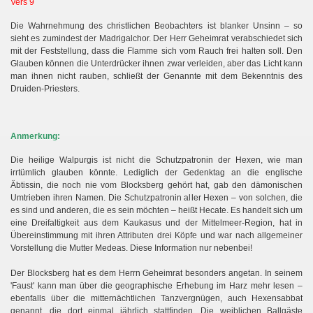
Vers 9
Die Wahrnehmung des christlichen Beobachters ist blanker Unsinn – so
sieht es zumindest der Madrigalchor. Der Herr Geheimrat verabschiedet sich
mit der Feststellung, dass die Flamme sich vom Rauch frei halten soll. Den
Glauben können die Unterdrücker ihnen zwar verleiden, aber das Licht kann
man ihnen nicht rauben, schließt der Genannte mit dem Bekenntnis des
Druiden-Priesters.
Anmerkung:
Die heilige Walpurgis ist nicht die Schutzpatronin der Hexen, wie man
irrtümlich glauben könnte. Lediglich der Gedenktag an die englische
Äbtissin, die noch nie vom Blocksberg gehört hat, gab den dämonischen
Umtrieben ihren Namen. Die Schutzpatronin aller Hexen – von solchen, die
es sind und anderen, die es sein möchten – heißt Hecate. Es handelt sich um
eine Dreifaltigkeit aus dem Kaukasus und der Mittelmeer-Region, hat in
Übereinstimmung mit ihren Attributen drei Köpfe und war nach allgemeiner
Vorstellung die Mutter Medeas. Diese Information nur nebenbei!
Der Blocksberg hat es dem Herrn Geheimrat besonders angetan. In seinem
'Faust' kann man über die geographische Erhebung im Harz mehr lesen –
ebenfalls über die mitternächtlichen Tanzvergnügen, auch Hexensabbat
genannt, die dort einmal jährlich stattfinden. Die weiblichen Ballgäste