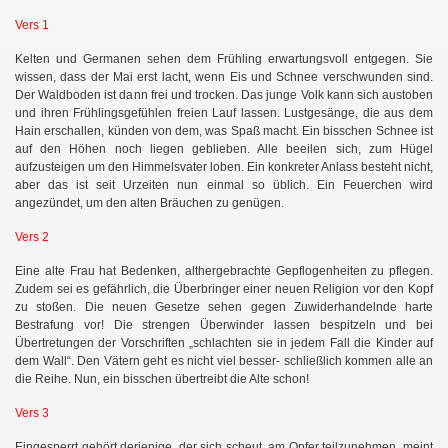
Vers 1
Kelten und Germanen sehen dem Frühling erwartungsvoll entgegen. Sie
wissen, dass der Mai erst lacht, wenn Eis und Schnee verschwunden sind.
Der Waldboden ist dann frei und trocken. Das junge Volk kann sich austoben
und ihren Frühlingsgefühlen freien Lauf lassen. Lustgesänge, die aus dem
Hain erschallen, künden von dem, was Spaß macht. Ein bisschen Schnee ist
auf den Höhen noch liegen geblieben. Alle beeilen sich, zum Hügel
aufzusteigen um den Himmelsvater loben. Ein konkreter Anlass besteht nicht,
aber das ist seit Urzeiten nun einmal so üblich. Ein Feuerchen wird
angezündet, um den alten Bräuchen zu genügen.
Vers 2
Eine alte Frau hat Bedenken, althergebrachte Gepflogenheiten zu pflegen.
Zudem sei es gefährlich, die Überbringer einer neuen Religion vor den Kopf
zu stoßen. Die neuen Gesetze sehen gegen Zuwiderhandelnde harte
Bestrafung vor! Die strengen Überwinder lassen bespitzeln und bei
Übertretungen der Vorschriften „schlachten sie in jedem Fall die Kinder auf
dem Wall“. Den Vätern geht es nicht viel besser- schließlich kommen alle an
die Reihe. Nun, ein bisschen übertreibt die Alte schon!
Vers 3
Eingesperrt gehört derjenige, der sich scheut, am Opfer teilzunehmen, meint