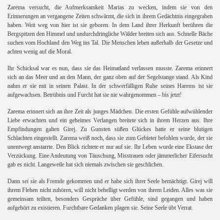
Zarema versucht, die Aufmerksamkeit Marias zu wecken, indem sie von den
Erinnerungen an vergangene Zeiten schwärmt, die sich in ihrem Gedächtnis eingegraben
haben. Weit weg von hier ist sie geboren. In dem Land ihrer Herkunft berühren die
Bergspitzen den Himmel und undurchdringliche Wälder breiten sich aus. Schnelle Bäche
suchen vom Hochland den Weg ins Tal. Die Menschen leben außerhalb der Gesetze und
achten wenig auf die Moral.
Ihr Schicksal war es nun, dass sie das Heimatland verlassen musste. Zarema erinnert
sich an das Meer und an den Mann, der ganz oben auf der Segelstange stand. Als Kind
nahm er sie mit in seinen Palast. In der schwerfälligen Ruhe seines Harems ist sie
aufgewachsen. Betrübnis und Furcht hat sie nie wahrgenommen – bis jetzt!
Zarema erinnert sich an ihre Zeit als junges Mädchen. Die ersten Gefühle aufwühlender
Liebe erwachten und ein geheimes Verlangen breitete sich in ihrem Herzen aus. Ihre
Empfindungen galten Girej. Zu Gunsten süßen Glückes hatte er seine blutigen
Schlachten eingestellt. Zarema weiß noch, dass sie zum Gebieter befohlen wurde, der sie
unentwegt anstarrte. Den Blick richtete er nur auf sie. Ihr Leben wurde eine Ekstase der
Verzückung. Eine Andeutung von Täuschung, Misstrauen oder jämmerlicher Eifersucht
gab es nicht. Langeweile hat sich niemals zwischen sie geschlichen.
Dann sei sie als Fremde gekommen und er habe sich ihrer Seele bemächtigt. Girej will
ihrem Flehen nicht zuhören, will nicht behelligt werden von ihrem Leiden. Alles was sie
gemeinsam teilten, besonders Gespräche über Gefühle, sind gegangen und haben
aufgehört zu existieren. Furchtbare Gedanken plagen sie. Seine Seele übt Verrat.