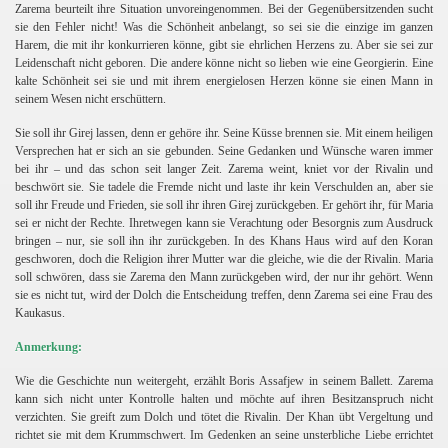
Zarema beurteilt ihre Situation unvoreingenommen. Bei der Gegenübersitzenden sucht
sie den Fehler nicht! Was die Schönheit anbelangt, so sei sie die einzige im ganzen
Harem, die mit ihr konkurrieren könne, gibt sie ehrlichen Herzens zu. Aber sie sei zur
Leidenschaft nicht geboren. Die andere könne nicht so lieben wie eine Georgierin. Eine
kalte Schönheit sei sie und mit ihrem energielosen Herzen könne sie einen Mann in
seinem Wesen nicht erschüttern.
Sie soll ihr Girej lassen, denn er gehöre ihr. Seine Küsse brennen sie. Mit einem heiligen
Versprechen hat er sich an sie gebunden. Seine Gedanken und Wünsche waren immer
bei ihr – und das schon seit langer Zeit. Zarema weint, kniet vor der Rivalin und
beschwört sie. Sie tadele die Fremde nicht und laste ihr kein Verschulden an, aber sie
soll ihr Freude und Frieden, sie soll ihr ihren Girej zurückgeben. Er gehört ihr, für Maria
sei er nicht der Rechte. Ihretwegen kann sie Verachtung oder Besorgnis zum Ausdruck
bringen – nur, sie soll ihn ihr zurückgeben. In des Khans Haus wird auf den Koran
geschworen, doch die Religion ihrer Mutter war die gleiche, wie die der Rivalin. Maria
soll schwören, dass sie Zarema den Mann zurückgeben wird, der nur ihr gehört. Wenn
sie es nicht tut, wird der Dolch die Entscheidung treffen, denn Zarema sei eine Frau des
Kaukasus.
Anmerkung:
Wie die Geschichte nun weitergeht, erzählt Boris Assafjew in seinem Ballett. Zarema
kann sich nicht unter Kontrolle halten und möchte auf ihren Besitzanspruch nicht
verzichten. Sie greift zum Dolch und tötet die Rivalin. Der Khan übt Vergeltung und
richtet sie mit dem Krummschwert. Im Gedenken an seine unsterbliche Liebe errichtet