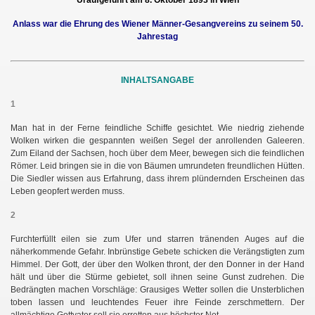
Uraufgeführt am 8. Oktober 1893 in Wien
Anlass war die Ehrung des Wiener Männer-Gesangvereins zu seinem 50.
Jahrestag
INHALTSANGABE
1
Man hat in der Ferne feindliche Schiffe gesichtet. Wie niedrig ziehende
Wolken wirken die gespannten weißen Segel der anrollenden Galeeren.
Zum Eiland der Sachsen, hoch über dem Meer, bewegen sich die feindlichen
Römer. Leid bringen sie in die von Bäumen umrundeten freundlichen Hütten.
Die Siedler wissen aus Erfahrung, dass ihrem plündernden Erscheinen das
Leben geopfert werden muss.
2
Furchterfüllt eilen sie zum Ufer und starren tränenden Auges auf die
näherkommende Gefahr. Inbrünstige Gebete schicken die Verängstigten zum
Himmel. Der Gott, der über den Wolken thront, der den Donner in der Hand
hält und über die Stürme gebietet, soll ihnen seine Gunst zudrehen. Die
Bedrängten machen Vorschläge: Grausiges Wetter sollen die Unsterblichen
toben lassen und leuchtendes Feuer ihre Feinde zerschmettern. Der