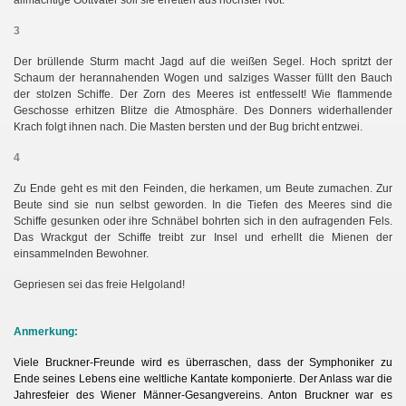
allmächtige Gottvater soll sie erretten aus höchster Not.
3
Der brüllende Sturm macht Jagd auf die weißen Segel. Hoch spritzt der
Schaum der herannahenden Wogen und salziges Wasser füllt den Bauch
der stolzen Schiffe. Der Zorn des Meeres ist entfesselt! Wie flammende
Geschosse erhitzen Blitze die Atmosphäre. Des Donners widerhallender
Krach folgt ihnen nach. Die Masten bersten und der Bug bricht entzwei.
4
Zu Ende geht es mit den Feinden, die herkamen, um Beute zumachen. Zur
Beute sind sie nun selbst geworden. In die Tiefen des Meeres sind die
Schiffe gesunken oder ihre Schnäbel bohrten sich in den aufragenden Fels.
Das Wrackgut der Schiffe treibt zur Insel und erhellt die Mienen der
einsammelnden Bewohner.
Gepriesen sei das freie Helgoland!
Anmerkung:
Viele Bruckner-Freunde wird es überraschen, dass der Symphoniker zu
Ende seines Lebens eine weltliche Kantate komponierte. Der Anlass war die
Jahresfeier des Wiener Männer-Gesangvereins. Anton Bruckner war es