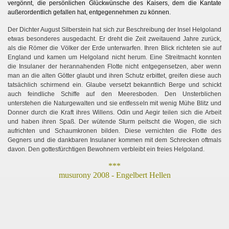
vergönnt, die persönlichen Glückwünsche des Kaisers, dem die Kantate
außerordentlich gefallen hat, entgegennehmen zu können.
Der Dichter August Silberstein hat sich zur Beschreibung der Insel Helgoland
etwas besonderes ausgedacht. Er dreht die Zeit zweitauend Jahre zurück,
als die Römer die Völker der Erde unterwarfen. Ihren Blick richteten sie auf
England und kamen um Helgoland nicht herum. Eine Streitmacht konnten
die Insulaner der herannahenden Flotte nicht entgegensetzen, aber wenn
man an die alten Götter glaubt und ihren Schutz erbittet, greifen diese auch
tatsächlich schirmend ein. Glaube versetzt bekanntlich Berge und schickt
auch feindliche Schiffe auf den Meeresboden. Den Unsterblichen
unterstehen die Naturgewalten und sie entfesseln mit wenig Mühe Blitz und
Donner durch die Kraft ihres Willens. Odin und Aegir teilen sich die Arbeit
und haben ihren Spaß. Der wütende Sturm peitscht die Wogen, die sich
aufrichten und Schaumkronen bilden. Diese vernichten die Flotte des
Gegners und die dankbaren Insulaner kommen mit dem Schrecken oftmals
davon. Den gottesfürchtigen Bewohnern verbleibt ein freies Helgoland.
***
musurony 2008 - Engelbert Hellen