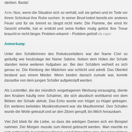
sterben. Basta!
Arie:
Nun, wenn die Situation sich so verhält, soll sie gehen und im Tode vor
ihrem Schicksal ihre Ruhe suchen. In seiner Brust lodert bereits ein anderes
Feuer und für sie brennt es längst nicht mehr. Die Flamme, die einst ihr
Gesicht erhellte, hat er erstickt und seine Ketten mutig gelöst. Ihre Treue
braucht er nicht länger. Problem erkannt – Problem gelöst!
da capo
Anmerkung:
Unter den Schäferinnen des Rokokozeitalters war der Name Clori so
geläufig wie heutzutage der Name Sabine. Neben dem Hüten der Schafe
standen keine weiteren Aufgaben an. Bei den Schäfern verhielt es sich
genau so. Die Kleidung der Mädchen war schlicht und adrett. Das Oberteil
bestand aus einem Mieder. Wenn beiden danach zumute war, konnte
dasselbe von dem jungen Schäfer aufgeknöpft werden.
Als Lockmittel, die der mündlich vorgetragenen Werbung vorausging, diente
den Knaben häufig eine Schalmei, die sich akustisch wohltuend von dem
Blöken der Schafe abhob. Das Echo wurde von Hügel zu Hügel getragen.
Ein weiteres beliebtes Musikinstrument war die Maultrommel. Den Schafen
wurde die Wolle gekrault und an den Zitzen gerupft, bis Milch herauskam.
Viel Zeit blieb für die Liebe, so dass die adeligen Damen sich ein Beispiel
nahmen. Der Morgen musste zum Abend gebracht werden. Man machte es