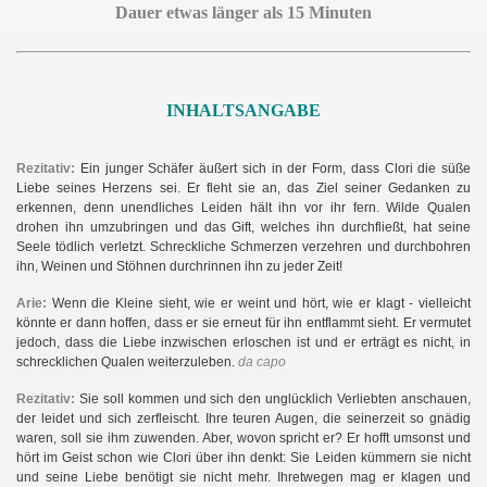
Dauer etwas länger als 15 Minuten
INHALTSANGABE
Rezitativ:
Ein junger Schäfer äußert sich in der Form, dass Clori die süße
Liebe seines Herzens sei. Er fleht sie an, das Ziel seiner Gedanken zu
erkennen, denn unendliches Leiden hält ihn vor ihr fern. Wilde Qualen
drohen ihn umzubringen und das Gift, welches ihn durchfließt, hat seine
Seele tödlich verletzt. Schreckliche Schmerzen verzehren und durchbohren
ihn, Weinen und Stöhnen durchrinnen ihn zu jeder Zeit!
Arie:
Wenn die Kleine sieht, wie er weint und hört, wie er klagt - vielleicht
könnte er dann hoffen, dass er sie erneut für ihn entflammt sieht. Er vermutet
jedoch, dass die Liebe inzwischen erloschen ist und er erträgt es nicht, in
schrecklichen Qualen weiterzuleben.
da capo
Rezitativ:
Sie soll kommen und sich den unglücklich Verliebten anschauen,
der leidet und sich zerfleischt. Ihre teuren Augen, die seinerzeit so gnädig
waren, soll sie ihm zuwenden. Aber, wovon spricht er? Er hofft umsonst und
hört im Geist schon wie Clori über ihn denkt: Sie Leiden kümmern sie nicht
und seine Liebe benötigt sie nicht mehr. Ihretwegen mag er klagen und