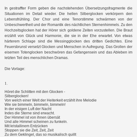
In gestraffter Form geben die nachstehenden Übersetzungsfragmente die
Situationen im Detail wieder. Die hellen Silberglocken verkörpern den
Lebensfrühling. Der Chor und eine Tenorstimme schwärmen von der
Unbeschwertheit und der Romantik des nächtlichen Sternenhimmels. Zu den
Hochzeitsglocken hat der Hörer sich goldene Zeiten vorzustellen. Die Braut
erzählt von Glück und Harmonie, die sie in der Ehe erwartet. Von etwas
härterem Schlage sind die Messingglocken des dritten Gedichtes. Eine
Feuersbrunst versetzt Glocken und Menschen in Aufregung. Das Grollen der
eisernen Totenglocken beschwören das Gefangensein und das Ableben im
letzten Teil des menschlichen Dramas.
Die Vorlage:
1.
Höret die Schlitten mit den Glocken -
Silberglocken!
Von welch einer Welt der Heiterkeit erzählt ihre Melodie
Wie sie bimmeln, bimmeln, bimmeln!
In der eisigen Luft der Nacht
Indes die Sterne sind erwacht.
Der Himmel ist von ihnen übersät
Und alle Himmel scheinen zu funkeln.
Mit kristallinem Entzücken
Stoppen sie die Zeit, Zeit, Zeit
Zu dem Geklingel, das so musikalisch quillt