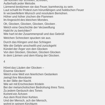
Sie können nur schreien, schreien,
Außerhalb jeder Melodie.
Lärmend bestürmen sie das Feuer, barmherzig zu sein.
Laut schallt ihr Protest zum hörunfähigen und hektischen Feuer
In verzweifeltem Wunsch und resolutem Bemühen.
Höher und höher zischen die Flammen
Im Angesicht des bleichen Mondes.
.
Oh, Glocken, Glocken, Glocken, Glocken
Welch eine Geschichte der Verzweiflung
Habt ihr zu berichten?
Wie hart ist der Zusammenprall und das Gebrüll
Welchen Schrecken spucken sie aus.
Durch das Klingen und das Schlagen
Wie die Gefahr anschwillt und zurückgeht
Kündet der Ärger von den Glocken
Von den Glocken, Glocken, Glocken Glocken
In dem Lärmen und dem Klang der Glocken.
4
Höret das Läuten der Glocken –
Eiserne Glocken!
Welch eine Welt von feierlichen Gedanken
zwingt ihre Monotonie
In der Stille der Nacht.
Wie wir mit Erschrecken frösteln
Bei der melancholischen Bedrohung ihres Tons.
Zu jedem Geräusch des Tones
Kommt ein Ächzen
Aus dem Rost ihrer Kehlen.
Und der Mensch, ach der Mensch,
wohnt in seinem Kirchturm