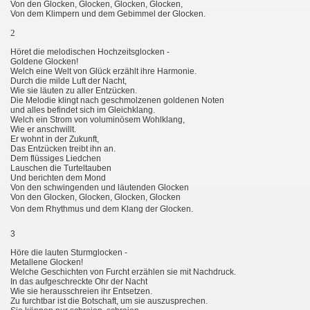
Von den Glocken, Glocken, Glocken, Glocken,
Von dem Klimpern und dem Gebimmel der Glocken.
2
Höret die melodischen Hochzeitsglocken -
Goldene Glocken!
Welch eine Welt von Glück erzählt ihre Harmonie.
Durch die milde Luft der Nacht,
Wie sie läuten zu aller Entzücken.
Die Melodie klingt nach geschmolzenen goldenen Noten
und alles befindet sich im Gleichklang.
Welch ein Strom von voluminösem Wohlklang,
Wie er anschwillt.
Er wohnt in der Zukunft,
Das Entzücken treibt ihn an.
Dem flüssiges Liedchen
Lauschen die Turteltauben
Und berichten dem Mond
Von den schwingenden und läutenden Glocken
Von den Glocken, Glocken, Glocken, Glocken
Von dem Rhythmus und dem Klang der Glocken.
3
Höre die lauten Sturmglocken -
Metallene Glocken!
Welche Geschichten von Furcht erzählen sie mit Nachdruck.
In das aufgeschreckte Ohr der Nacht
Wie sie herausschreien ihr Entsetzen.
Zu furchtbar ist die Botschaft, um sie auszusprechen.