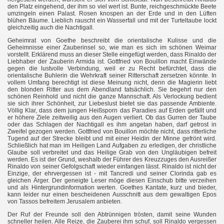
den Platz eingehend, der ihm so viel wert ist. Bunte, reichgeschmückte Beete
umzingeln einen Palast. Rosen knospen an der Erde und in den Lüften
blühen Bäume. Lieblich rauscht ein Wasserfall und mit der Turteltaube lockt
gleichzeitig auch die Nachtigall.
Geheimrat von Goethe beschreibt die orientalische Kulisse und die
Geheimnisse einer Zauberinsel so, wie man es sich im schönen Weimar
vorstellt. Erklärend muss an dieser Stelle eingefügt werden, dass Rinaldo der
Liebhaber der Zauberin Armida ist. Gottfried von Bouillon macht Einwände
gegen die lustvolle Verbindung, weil er zu Recht befürchtet, dass die
orientalische Buhlerin die Wehrkraft seiner Ritterschaft zersetzen könnte. In
vollem Umfang berechtigt ist diese Meinung nicht, denn die Magierin liebt
den blonden Ritter aus dem Abendland tatsächlich. Sie begehrt nur den
schönen Reinhold und nicht die ganze Mannschaft. Als Verlockung bedient
sie sich ihrer Schönheit, zur Liebeslust bietet sie das passende Ambiente.
Völlig Klar, dass dem jungen Heißsporn das Paradies auf Erden gefällt und
er höhere Ziele zeitweilig aus den Augen verliert. Ob das Gurren der Taube
oder das Schlagen der Nachtigall es ihm angetan haben, darf getrost in
Zweifel gezogen werden. Gottfried von Bouillon möchte nicht, dass ritterliche
Tugend auf der Strecke bleibt und mit einer Heidin der Minne gefrönt wird.
Schließlich hat man im Heiligen Land Aufgaben zu erledigen, der christliche
Glaube soll verbreitet und das Heilige Grab von den Ungläubigen befreit
werden. Es ist der Grund, weshalb der Führer des Kreuzzuges den Ausreißer
Rinaldo von seiner Gefolgschaft wieder einfangen lässt. Rinaldo ist nicht der
Einzige, der ehrvergessen ist - mit Tancredi und seiner Clorinda gab es
gleichen Ärger. Der geneigte Leser möge diesen Einschub bitte verzeihen
und als Hintergrundinformation werten. Goethes Kantate, kurz und bieder,
kann leider nur einen bescheidenen Ausschnitt aus dem gewaltigen Epos
von Tassos befreitem Jerusalem anbieten.
Der Ruf der Freunde soll den Abtrünnigen trösten, damit seine Wunden
schneller heilen. Alle Reize, die Zauberei ihm schuf, soll Rinaldo vergessen