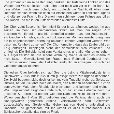
und jetzt endlich an seine Berufung denken. Der Turteltaube Locken und das
Wirbeln der Wasserflocken halten ihn aber nach wie vor in ihrem Bann. Mit
dem Wirbeln nach dem Schall, tönt zugleich die Nachtigall. Alles dünkt
Reinhold wertlos, wenn sie doch nur erscheinen würde in lieblicher Jugend
und glänzender Pracht. Ihre Dienerinnen schlingen gern Kränze aus Lilien
und Rosen und die lauen Lüfte verbreiten allerliebste Düfte.
Der Chor zeigt Besorgnis. Nein nicht länger ist zu säumen, wecket ihn aus
seinen Träumen! Den diamantenen Schild soll man ihm zeigen. Zum
besseren Verständnis muss hier eingefügt werden, dass der Zauberschild,
ein Geschenk Armidas, auch die Funktion eines Monitors ausübt. Ereignisse
die in angemessener Entfernung ablaufen. können vorgeführt werden. Was
bekommt Reinhold zu sehen? Der Chor formuliert, dass das Zauberbild den
Trug entsiegelt. Bespiegelt sieht der Verzweifelte sich verlassen und
erniedrigt. Die Geliebte neigt zum Vandalismus und alle können es sehen.
Aus Ärger zerstört sie ihre schöne Wohnung. Wehe, er kann es überhaupt
nicht fassen! Gewalttätigkeit bei Frauen mag Reinhold überhaupt nicht!
Endlich ist er nun bereit, der Geliebten endgültig zu entsagen und sich den
Gefährten anzuschließen.
Die edlen Ritter befindet sich auf See, die östliche Mittelmeerküste ist in
Reichweite. Zurück nur, zurück durch günstige Meere zur Tugend der Ahnen!
Der Held bequemt sich, doch er kommt vom Trugbild nicht los. Selbst auf
Distanz, hat die Geliebte noch die Macht, den Ritter zu beherrschen. Schon
zum zweiten Male sieht Rinaldo sie erscheinen und jammern und weinen.
Wie umgewandelt zeigt die Holde sich, so hat er die Geliebte noch nie
gesehen. Sie blickt und handelt wie eine Dämonin. Nichts bleibt von ihrem
Wüten verschont! Vom Blitz getroffen sind die Paläste, denn auch die
Naturgewalten gehorchen Armida. Verschwunden sind Götterfeste,
Lustgeschäfte und Geisterkräfte. Geheimrat von Goethe unterstützt die
Rasende und gemeinsam mit ihr wirbelt er alles durcheinander. Der
Schlusschor gestaltet das sinnige Finale: