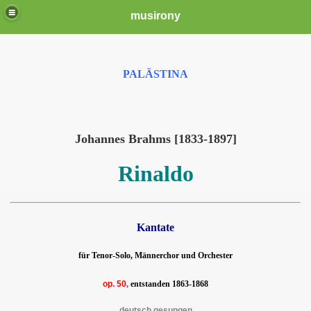
musirony
PALÄSTINA
Johannes Brahms [1833-1897]
Rinaldo
Kantate
für Tenor-Solo, Männerchor und Orchester
op. 5
0
,
entstanden 1863-1868
deutsch gesungen