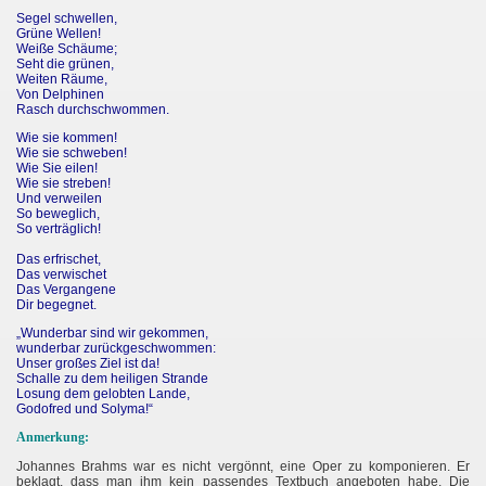
Segel schwellen,
Grüne Wellen!
Weiße Schäume;
Seht die grünen,
Weiten Räume,
Von Delphinen
Rasch durchschwommen.
Wie sie kommen!
Wie sie schweben!
Wie Sie eilen!
Wie sie streben!
Und verweilen
So beweglich,
So verträglich!
Das erfrischet,
Das verwischet
Das Vergangene
Dir begegnet.
„
Wunderbar sind wir gekommen,
wunderbar zurückgeschwommen:
Unser großes Ziel ist da!
Schalle zu dem heiligen Strande
Losung dem gelobten Lande,
Godofred und Solyma!“
Anmerkung:
Johannes Brahms war es nicht vergönnt, eine Oper zu komponieren. Er
beklagt, dass man ihm kein passendes Textbuch angeboten habe. Die