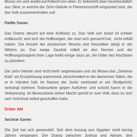
Moses ein und wartet auf Antwort von oben. Er bekommt zwei Gesetzestafeln
aus Stein, in welche die Zehn Gebote in Flammenschrift eingraviert sind, die
das Volk zusammenhalten soll.
:
Fünfte Szene
i
Das Drama steuert auf eine Koll
sion zu. Das Volk von Israel ist schwer
s
enttäuscht, weil
ich die Hoffnungen, die man sich gemacht hat,
nicht erfüllt
haben. Die Anzahl der physischen Wracks und Neurotiker steigt in der
Wildnis an. Das ewige Gezänk rüttelt an den Nerven und die
Hoffnungslosigkeit ihrer Lage treibt einige dazu an, die Güter des Nachbarn
zu plündern.
Die zehn Gebote sind nicht mehr angemessen und als Moses das „Goldene
Kalb“ als Ersatzlösung wahrnimmt, zerschmettert er die steinernen Tafeln, die
er in Händen hält.
Im Namen der Justiz verkündet er ein Strafgericht,
verhängt mehrere Todesurteile gegen Aufrührer und schickt Aaron in die
Verbannung. Im Bewusstsein seiner Macht spricht er zum Volk, dass es sich
sein Schicksal selbst geschaffen habe.
Dritter Akt
Sechste Szene:
.
sind
Die Zeit hat sich gewandelt
Seit dem Auszug aus Ägypten
vierzig
Jahren vergangen. Der Dialog zwischen Joshua und Abiram, den