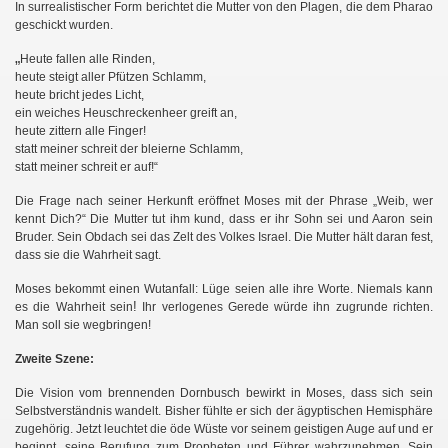
In surrealistischer Form berichtet die Mutter von den Plagen, die dem Pharao
geschickt wurden.
„
Heute fallen alle Rinden,
heute steigt aller Pfützen Schlamm,
heute bricht jedes Licht,
ein weiches Heuschreckenheer greift an,
heute zittern alle Finger!
statt meiner schreit der bleierne Schlamm,
statt meiner schreit er auf!“
Die Frage nach seiner Herkunft eröffnet Moses mit der Phrase „Weib, wer
kennt Dich?“ Die Mutter tut ihm kund, dass er ihr Sohn sei und Aaron sein
Bruder. Sein Obdach sei das Zelt des Volkes Israel. Die Mutter hält daran fest,
dass sie die Wahrheit sagt.
Moses bekommt einen Wutanfall: Lüge seien alle ihre Worte. Niemals kann
!
es die Wahrheit sein
Ihr verlogenes Gerede würde ihn zugrunde richten.
Man soll sie wegbringen!
Zweite Szene:
Die Vision vom brennenden Dornbusch bewirkt in Moses, dass sich sein
Selbstverständnis wandelt. Bisher fühlte er sich der ägyptischen Hemisphäre
na
zugehörig. Jetzt leuchtet die öde Wüste vor seinem geistigen Auge auf und er
beginnt, seine Berufung zum Propheten und Führer wahrzunehmen. Sein