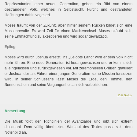
Repräsentanten einer neuen Generation, geben ein Bild von einem
gestrandeten Volk, welches in Selbstsucht, Furcht und gestrandeten
Hoffnungen dahin vegetiert.
Moses träumt von der Zukunft, aber hinter seinem Rücken bildet sich eine
Massenrevolte. Es wird Zeit für einen Machtwechsel. Moses sträubt sich,
seine Entmachtung zu akzeptieren und wird sogar gewalttätig.
g
Epilo
Moses wird durch Joshua ersetzt. Ins „Gelobte Land“ wird er sein Volk nicht
mehr führen. Eine neue Generation ist herangewachsen und er kommt sich
alleingelassen und zurückgewiesen vor. Mit zeremoniellen Grüßen gratuliert
er Joshua, der als Führer einer jungen Generation seine Mission fortsetzen
wird. In seiner Schlussarie lässt Moses die Erde, den Himmel, den
Sonnenschein und seine Vergangenheit an sich vorbeiziehen.
:Zolt Durkó
Anmerkung
Die Musik folgt den Richtlinien der Avantgarde und gibt sich extrem
dissonant. Dem völlig überhitzten Wortlaut des Textes passt sich dem
Notenbild an.