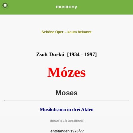
musirony
Schöne Oper – kaum bekannt
Zsolt Durkó [1934 - 1997]
Mózes
Moses
Musikdrama in drei Akten
ungarisch gesungen
/
entstanden 1976
77