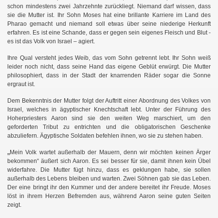
schon mindestens zwei Jahrzehnte zurückliegt. Niemand darf wissen, dass
sie die Mutter ist. Ihr Sohn Moses hat eine brillante Karriere im Land des
Pharao gemacht und niemand soll etwas über seine niederige Herkunft
erfahren. Es ist eine Schande, dass er gegen sein eigenes Fleisch und Blut -
es ist das Volk von Israel – agiert.
Ihre Qual versteht jedes Weib, das vom Sohn getrennt lebt. Ihr Sohn weiß
leider noch nicht, dass seine Hand das eigene Geblüt erwürgt. Die Mutter
philosophiert, dass in der Stadt der knarrenden Räder sogar die Sonne
ergraut ist.
Dem Bekenntnis der Mutter folgt der Auftritt einer Abordnung des Volkes von
Israel, welches in ägyptischer Knechtschaft lebt. Unter der Führung des
Hoherpriesters Aaron sind sie den weiten Weg marschiert, um den
geforderten Tribut zu entrichten und die obligatorischen Geschenke
abzuliefern. Ägyptische Soldaten befehlen ihnen, wo sie zu stehen haben.
„
Mein Volk wartet außerhalb der Mauern, denn wir möchten keinen Ärger
bekommen“ äußert sich Aaron. Es sei besser für sie, damit ihnen kein Übel
widerfahre. Die Mutter fügt hinzu, dass es geklungen habe, sie sollen
außerhalb des Lebens bleiben und warten. Zwei Söhnen gab sie das Leben.
Der eine bringt ihr den Kummer und der andere bereitet ihr Freude. Moses
löst in ihrem Herzen Befremden aus, während Aaron seine guten Seiten
zeigt.