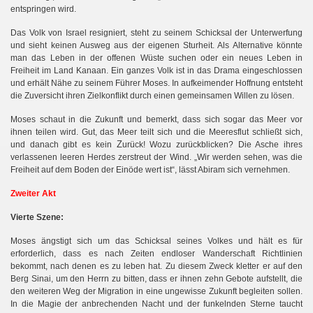
entspringen wird.
Das Volk von Israel resigniert, steht zu seinem Schicksal der Unterwerfung
und sieht keinen Ausweg aus der eigenen Sturheit. Als Alternative könnte
man das Leben in der offenen Wüste suchen oder ein neues Leben in
Freiheit im Land Kanaan. Ein ganzes Volk ist in das Drama eingeschlossen
und erhält Nähe zu seinem Führer Moses. In aufkeimender Hoffnung entsteht
die Zuversicht ihren Zielkonflikt durch einen gemeinsamen Willen zu lösen.
Moses schaut in die Zukunft und bemerkt, dass sich sogar das Meer vor
ihnen teilen wird. Gut, das Meer teilt sich und die Meeresflut schließt sich,
Z
und danach gibt es kein
urück! Wozu zurückblicken? Die Asche ihres
verlassenen leeren Herdes zerstreut der Wind. „Wir werden sehen, was die
Freiheit auf dem Boden der Einöde wert ist“, lässt Abiram sich vernehmen.
Zweiter Akt
Vierte Szene:
Moses ängstigt sich um das Schicksal seines Volkes und hält es für
erforderlich, dass es nach Zeiten endloser Wanderschaft Richtlinien
bekommt, nach denen es zu leben hat. Zu diesem Zweck kletter er auf den
Berg Sinai, um den Herrn zu bitten, dass er ihnen zehn Gebote aufstellt, die
den weiteren Weg der Migration in eine ungewisse Zukunft begleiten sollen.
In die Magie der anbrechenden Nacht und der funkelnden Sterne taucht