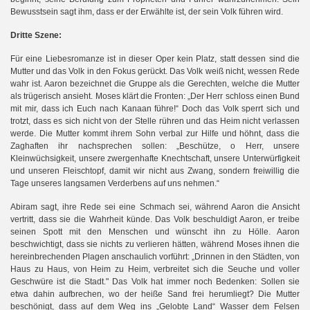
Bewusstsein sagt ihm, dass er der Erwählte ist, der sein Volk führen wird.
Dritte Szene:
Für eine Liebesromanze ist in dieser Oper kein Platz, statt dessen sind die
Mutter und das Volk in den Fokus gerückt. Das Volk weiß nicht, wessen Rede
wahr ist. Aaron bezeichnet die Gruppe als die Gerechten, welche die Mutter
als trügerisch ansieht. Moses klärt die Fronten: „Der Herr schloss einen Bund
mit mir, dass ich Euch nach Kanaan führe!“ Doch das Volk sperrt sich und
trotzt, dass es sich nicht von der Stelle rühren und das Heim nicht verlassen
uern
werde. Die Mutter kommt ihrem Sohn verbal zur Hilfe und höhnt, dass die
Zaghaften ihr nachsprechen sollen: „Beschütze, o Herr, unsere
Kleinwüchsigkeit, unsere zwergenhafte Knechtschaft, unsere Unterwürfigkeit
und unseren Fleischtopf, damit wir nicht aus Zwang, sondern freiwillig die
Tage unseres langsamen Verderbens auf uns nehmen.“
Abiram sagt, ihre Rede sei eine Schmach sei, während Aaron die Ansicht
vertritt, dass sie die Wahrheit künde. Das Volk beschuldigt Aaron, er treibe
seinen Spott mit den Menschen und wünscht ihn zu Hölle. Aaron
beschwichtigt, dass sie nichts zu verlieren hätten, während Moses ihnen die
hereinbrechenden Plagen anschaulich vorführt: „Drinnen in den Städten, von
Haus zu Haus, von Heim zu Heim, verbreitet sich die Seuche und voller
Geschwüre ist die Stadt." Das Volk hat immer noch Bedenken: Sollen sie
etwa dahin aufbrechen, wo der heiße Sand frei herumliegt? Die Mutter
beschönigt, dass auf dem Weg ins „Gelobte Land“ Wasser dem Felsen