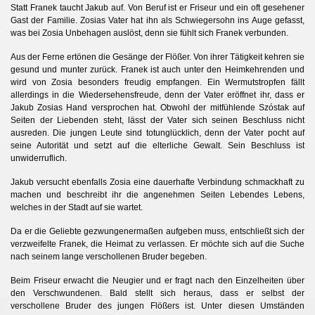
Statt Franek taucht Jakub auf. Von Beruf ist er Friseur und ein oft gesehener
Gast der Familie. Zosias Vater hat ihn als Schwiegersohn ins Auge gefasst,
was bei Zosia Unbehagen auslöst, denn sie fühlt sich Franek verbunden.
Aus der Ferne ertönen die Gesänge der Flößer. Von ihrer Tätigkeit kehren sie
gesund und munter zurück. Franek ist auch unter den Heimkehrenden und
wird von Zosia besonders freudig empfangen. Ein Wermutstropfen fällt
allerdings in die Wiedersehensfreude, denn der Vater eröffnet ihr, dass er
Jakub Zosias Hand versprochen hat. Obwohl der mitfühlende Szóstak auf
Seiten der Liebenden steht, lässt der Vater sich seinen Beschluss nicht
ausreden. Die jungen Leute sind totunglücklich, denn der Vater pocht auf
seine Autorität und setzt auf die elterliche Gewalt. Sein Beschluss ist
unwiderruflich.
Jakub versucht ebenfalls Zosia eine dauerhafte Verbindung schmackhaft zu
machen und beschreibt ihr die angenehmen Seiten Lebendes Lebens,
welches in der Stadt auf sie wartet.
Da er die Geliebte gezwungenermaßen aufgeben muss, entschließt sich der
verzweifelte Franek, die Heimat zu verlassen. Er möchte sich auf die Suche
nach seinem lange verschollenen Bruder begeben.
Beim Friseur erwacht die Neugier und er fragt nach den Einzelheiten über
na
den Verschwundenen. Bald stellt sich heraus, dass er selbst der
verschollene Bruder des jungen Flößers ist. Unter diesen Umständen