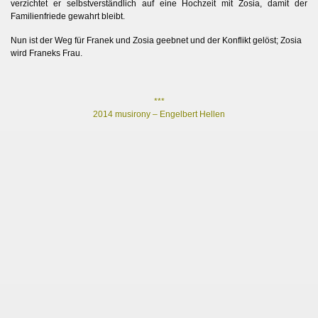
verzichtet er selbstverständlich auf eine Hochzeit mit Zosia, damit der
Familienfriede gewahrt bleibt.
Nun ist der Weg für Franek und Zosia geebnet und der Konflikt gelöst; Zosia
wird Franeks Frau.
***
2014 musirony – Engelbert Hellen
uern