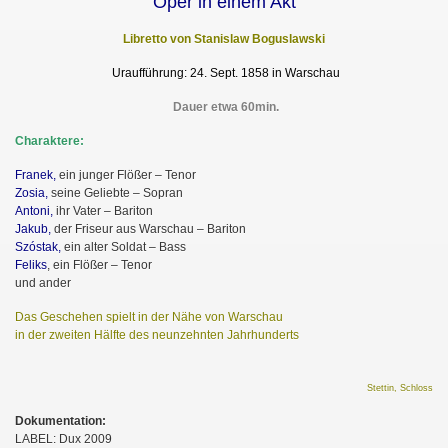
Oper in einem Akt
Libretto von Stanislaw Boguslawski
Uraufführung: 24. Sept. 1858 in Warschau
Dauer etwa 60min.
Charaktere:
Franek,
ein junger Flößer – Tenor
Zosia,
seine Geliebte – Sopran
Antoni,
ihr Vater – Bariton
Jakub,
der Friseur aus Warschau – Bariton
Szóstak,
ein alter Soldat – Bass
Feliks
, ein Flößer – Tenor
und ander
Das Geschehen spielt in der Nähe von Warschau
in der zweiten Hälfte des neunzehnten Jahrhunderts
Stettin, Schloss
Dokumentation:
LABEL: Dux 2009