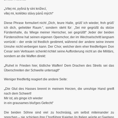
„
Vitej mi, pyšná ty síni knížecí,
vítej mi, kolébko slávy pánů mých!“
Diese Phrase formuliert nicht „Dich, teure Halle, grüß' ich wieder, froh grüß'
ich dich, geliebter Raum.“, sondern steht für: „Sei mir gegrüßt du stolze
Fürstenhalle, du Wiege meiner Herrscher, sei gegrüßt!“ Jeder der beiden
Fürstensöhne hat seinen eigenen Opernchor, der im Wechselschritt langsam
vorrückt – der erste ist friedlich gestimmt, während der andere seine innere
Unruhe nicht verbergen kann. Der Chor, welcher dem eher friedfertigen Don
uern
Cesar sein Vertrauen schenkt richtet seine Aufforderung nicht an die Militärs,
sondern an die Waffen direkt:
„
Ruhet in Frieden hier, tödliche Waffen! Dem Drachen des Streits sei das
Überschreiten der Schwelle untersagt!“
Weniger friedfertig reagiert die andere Seite:
„
Die Glut des Hasses brennt in meinem Herzen,
die unruhige Hand greift
nach dem Schwert!
Mir ist, als ginge ich wieder
in ein grausames blut'ges Gefecht“
Die beiden Söhne sind viel zu hochnäsig, um selbst miteinander zu
sprechen – sie schicken ihre Chorführer Kajetan (in Italien würde er Gaetano