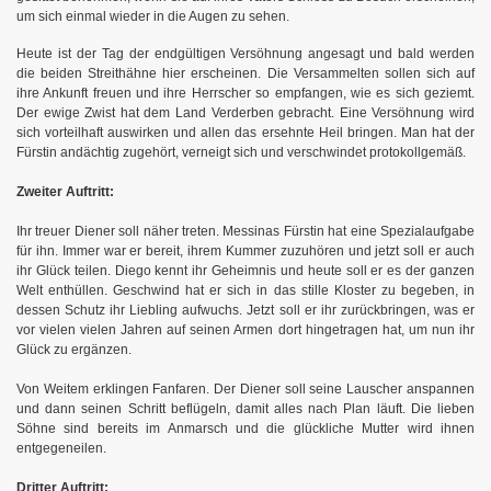
um sich einmal wieder in die Augen zu sehen.
Heute ist der Tag der endgültigen Versöhnung angesagt und bald werden
die beiden Streithähne hier erscheinen. Die Versammelten sollen sich auf
ihre Ankunft freuen und ihre Herrscher so empfangen, wie es sich geziemt.
Der ewige Zwist hat dem Land Verderben gebracht. Eine Versöhnung wird
sich vorteilhaft auswirken und allen das ersehnte Heil bringen.
Man hat der
Fürstin andächtig zugehört, verneigt sich und verschwindet protokollgemäß.
Zweiter Auftritt:
Ihr treuer Diener soll näher treten. Messinas Fürstin hat eine Spezialaufgabe
für ihn. Immer war er bereit, ihrem Kummer zuzuhören und jetzt soll er auch
ihr Glück teilen. Diego kennt ihr Geheimnis und heute soll er es der ganzen
Welt enthüllen. Geschwind hat er sich in das stille Kloster zu begeben, in
dessen Schutz ihr Liebling aufwuchs. Jetzt soll er ihr zurückbringen, was er
vor vielen vielen Jahren auf seinen Armen dort hingetragen hat, um nun ihr
Glück zu ergänzen.
Von Weitem erklingen Fanfaren. Der Diener soll seine Lauscher anspannen
und dann seinen Schritt beflügeln, damit alles nach Plan läuft. Die lieben
Söhne sind bereits im Anmarsch und die glückliche Mutter wird ihnen
entgegeneilen.
na
Dritter Auftritt: