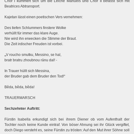
Chor I kümmert sich um die Leiche Manuels und Chor II befasst sich mit
Beatrices Abtransport.
Kajetan lässt einen poetischen Vers vernehmen:
Des tiefen Schlummers finstere Wolke
verhüllt für immer das klare Auge.
Nie wird ihn erwecken die Stimme der Braut.
Die Zeit irdischer Freuden ist vorbei.
„
V roucho smutku, Messino, se hal,
bratr bratru zhoubnou ránu dal! -
In Trauer hüllt sich Messina,
der Bruder gab dem Bruder den Tod!“
Běda, běda, běda!
TRAUERMARSCH
Sechzehnter Auftritt:
Fürstin Isabella erkundigt sich bei ihrem Diener ob vom Aufenthalt der
Tochter noch keine Kunde eintraf.
Von böser Ahnung sei ihr Glück vergiftet,
doch Diego versteht es, seine Fürstin zu trösten: Auf den Mut ihrer Söhne soll