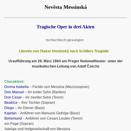
Nev
ě
sta Messinská
Tragische Oper in drei Akten
tschechisch gesungen
Libretto von Otakar Hostinský nach Schillers Tragödie
Uraufführung am 28. März 1884 am Prager Nationaltheater
unter der
musikalischen Leitung von Adolf Čzechs
Charaktere:
Donna Isabella
– Fürstin von Messina (Mezzosopran)
Don Manuel
– ihr erster Sohn (Bariton)
Don Cesar
– ihr zweiter Sohn (Tenor)
Beatrice
– ihre Tochter (Sopran)
Diego
– ihr Diener (Bass)
Kajetan
– Anführer von Manuels Gefolge (Bass)
Bohemund
– Anführer von Cesars Leuten (Tenor)
ein Page (Sopran)
Adelige und Hofgesellschaft von Messina