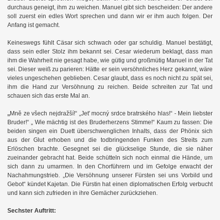
durchaus geneigt, ihm zu weichen. Manuel gibt sich bescheiden: Der andere
soll zuerst ein edles Wort sprechen und dann wir er ihm auch folgen. Der
Anfang ist gemacht.
Keineswegs fühlt Cäsar sich schwach oder gar schuldig. Manuel bestätigt,
dass sein edler Stolz ihm bekannt sei. Cesar wiederum beklagt, dass man
ihm die Wahrheit nie gesagt habe, wie gütig und großmütig Manuel in der Tat
sei. Dieser weiß zu parieren: Hätte er sein versöhnliches Herz gekannt, wäre
vieles ungeschehen geblieben. Cesar glaubt, dass es noch nicht zu spät sei,
ihm die Hand zur Versöhnung zu reichen. Beide schreiten zur Tat und
schauen sich das erste Mal an.
„
Mně ze všech nejdražší!“ „Jet' mocný srdce bratrského hlas!“ - Mein liebster
Bruder!“ „ Wie mächtig ist des Bruderherzens Stimme!“ Kaum zu fassen: Die
beiden singen ein Duett überschwenglichen Inhalts, dass der Phönix sich
aus der Glut erhoben und die todbringenden Funken des Streits zum
Erlöschen brachte. Gesegnet sei die glückselige Stunde, die sie näher
zueinander gebracht hat. Beide schütteln sich noch einmal die Hände, um
sich dann zu umarmen. In den Chorführern und im Gefolge erwacht der
Nachahmungstrieb. „Die Versöhnung unserer Fürsten sei uns Vorbild und
Gebot“ kündet Kajetan.
Die Fürstin hat einen diplomatischen Erfolg verbucht
und kann sich zufrieden in ihre Gemächer zurückziehen.
Sechster Auftritt: