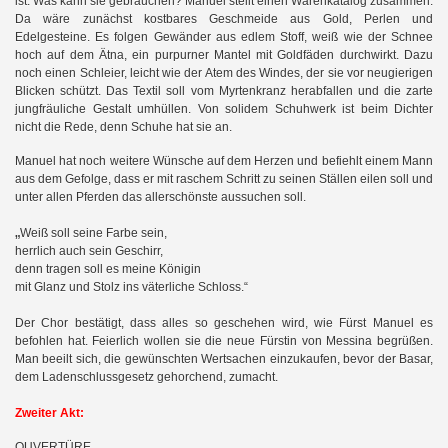
ist. Was kann sie gebrauchen? Manuel stellt einen Warenkatalog zusammen.
Da wäre zunächst kostbares Geschmeide aus Gold, Perlen und
Edelgesteine. Es folgen Gewänder aus edlem Stoff, weiß wie der Schnee
hoch auf dem Ätna, ein purpurner Mantel mit Goldfäden durchwirkt. Dazu
noch einen Schleier, leicht wie der Atem des Windes, der sie vor neugierigen
Blicken schützt. Das Textil soll vom Myrtenkranz herabfallen und die zarte
jungfräuliche Gestalt umhüllen. Von solidem Schuhwerk ist beim Dichter
nicht die Rede, denn Schuhe hat sie an.
Manuel hat noch weitere Wünsche auf dem Herzen und befiehlt einem Mann
aus dem Gefolge, dass er mit raschem Schritt zu seinen Ställen eilen soll und
unter allen Pferden das allerschönste aussuchen soll.
„
Weiß soll seine Farbe sein,
herrlich auch sein Geschirr,
denn tragen soll es meine Königin
mit Glanz und Stolz ins väterliche Schloss.“
Der Chor bestätigt, dass alles so geschehen wird, wie Fürst Manuel es
befohlen hat. Feierlich wollen sie die neue Fürstin von Messina begrüßen.
Man beeilt sich, die gewünschten Wertsachen einzukaufen, bevor der Basar,
dem Ladenschlussgesetz gehorchend, zumacht.
Zweiter Akt:
OUVERTÜRE