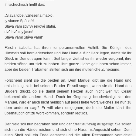
In tschechisch heißt das:
„
Sláva tobě, vznešená matko,
ty slunce Spásné!
Sláva vám zdy vy rekové statní,
dvě hvězdy jasné!
Sláva vám! Sláva vám!“
Fürstin Isabella hat ihren temperamentvollen Auftritt. Sie Königin des
Himmels soll herniedersehen und ihre Hand auf ihr Herz legen, damit sie ihr
Glück in Demut tragen kann. Seit langer Zeit ist es ihr wieder vergönnt, ihre
beiden söhne um sich zu haben. Ihre ganze Liebe galt ihnen schon immer,
aber die beiden Trabanten stritten sich um ihre mütterliche Zuneigung.
Forschend sieht sie die beiden an. Dem Manuel gibt sie die Hand und
entschuldigt sich bei seinem Bruder. Er soll sagen, wenn sie die Hand des
Bruders drückt, ob sie damit seinem Herzen auch nicht weh tut. Cesar
bekommt die andere Hand. Doch im Gegenzug beschwichtigt sie den
Manuel. Wird er auch nicht neidisch auf jedes liebe Wort, welches sie nun zu
dem anderen sagt? Er will etwa entgegnen, doch die Mutter lässt ihn
überhaupt nicht zu Wort kommen, sondern legt los.
Der Neid soll nun begraben sein und der Streit auf ewig ausgetilgt. Sie sollen
sich nun die Hände reichen und sich ohne Hass ins Angesicht sehen. Dem
alten Streit soll ein Ende gemacht und die alten Rechnungen vernichtet