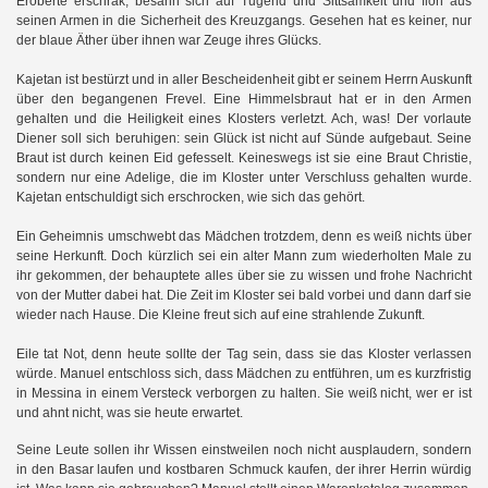
Eroberte erschrak, besann sich auf Tugend und Sittsamkeit und floh aus
seinen Armen in die Sicherheit des Kreuzgangs. Gesehen hat es keiner, nur
der blaue Äther über ihnen war Zeuge ihres Glücks.
Kajetan ist bestürzt und in aller Bescheidenheit gibt er seinem Herrn Auskunft
über den begangenen Frevel. Eine Himmelsbraut hat er in den Armen
gehalten und die Heiligkeit eines Klosters verletzt. Ach, was! Der vorlaute
Diener soll sich beruhigen: sein Glück ist nicht auf Sünde aufgebaut. Seine
Braut ist durch keinen Eid gefesselt. Keineswegs ist sie eine Braut Christie,
sondern nur eine Adelige, die im Kloster unter Verschluss gehalten wurde.
Kajetan entschuldigt sich erschrocken, wie sich das gehört.
Ein Geheimnis umschwebt das Mädchen trotzdem, denn es weiß nichts über
seine Herkunft. Doch kürzlich sei ein alter Mann zum wiederholten Male zu
ihr gekommen, der behauptete alles über sie zu wissen und frohe Nachricht
von der Mutter dabei hat. Die Zeit im Kloster sei bald vorbei und dann darf sie
wieder nach Hause. Die Kleine freut sich auf eine strahlende Zukunft.
Eile tat Not, denn heute sollte der Tag sein, dass sie das Kloster verlassen
würde. Manuel entschloss sich, dass Mädchen zu entführen, um es kurzfristig
in Messina in einem Versteck verborgen zu halten. Sie weiß nicht, wer er ist
und ahnt nicht, was sie heute erwartet.
Seine Leute sollen ihr Wissen einstweilen noch nicht ausplaudern, sondern
in den Basar laufen und kostbaren Schmuck kaufen, der ihrer Herrin würdig