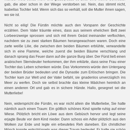
gab, die aber schon in der Wiege verstorben sei. Nein, das stimmt nicht,
Isabellas Tochter lebt. Wenn sich das so verhält, soll die Mutter ihnen sagen,
wo sie ist.
Nicht so eilig! Die Fürstin möchte auch den Vorspann der Geschichte
erzählen. Dem Vater träumte eines, dass aus seinem ehelichen Bett zwei
Lorbeerzweige sprossen und sich mit ihrem Geäst ineinander verflochten,
nachdem sie zu zwei starken Bäumen herangewachsen waren. Doch eine
zarte weiße Lilie, die zwischen den beiden Bäumen erblühte, verwandelte
sich in eine Flamme, welche zuerst die beiden Bäume verschlang und
danach sprang das Feuer dann auf die ganze Burg über. Der Fürst ließ einen
arabischen Sterndeuter herkommen, der ihm erklärte, dass seine Frau einer
Tochter das Leben schenken würde. Das Vorkommnis würde den Untergang
der beiden Brüder bedeuten und die Dynastie zum Erlöschen bringen. Die
Tochter kam zur Welt und der Vater befahl, sie gnadenlos unverzüglich ins
Meer zu werfen. Doch sie selbst brachte das kleine Mädchen heimlich an
einen anderen Ort und gab es in sichere Hände. Hallo, gesegnet sei die
Mutterliebe!
Nein, widerspricht die Fürstin, es war nicht allein die Mutterliebe, Sie hatte
nämlich auch einen Traum: Ein göttlich schönes Kind spielte ruhig auf einer
Wiese. Plötzlich bricht ein Löwe aus dem Gebüsch hervor und legt seine
erjagte Beute vor dem Kind nieder. Dann schoss ein Adler plötzlich aus den
Wolken zur Erde und legte ein erbeutetes Reh daneben. Ein christlicher
Mönch konnte entschlüsseln was dieser Traum bedeutet. Er hatte sie schön