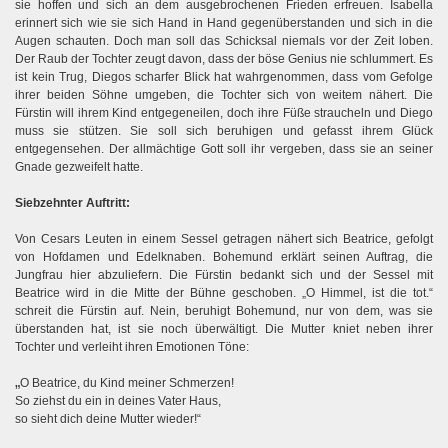
sie hoffen und sich an dem ausgebrochenen Frieden erfreuen. Isabella
erinnert sich wie sie sich Hand in Hand gegenüberstanden und sich in die
Augen schauten. Doch man soll das Schicksal niemals vor der Zeit loben.
Der Raub der Tochter zeugt davon, dass der böse Genius nie schlummert. Es
ist kein Trug, Diegos scharfer Blick hat wahrgenommen, dass vom Gefolge
ihrer beiden Söhne umgeben, die Tochter sich von weitem nähert. Die
Fürstin will ihrem Kind entgegeneilen, doch ihre Füße straucheln und Diego
muss sie stützen. Sie soll sich beruhigen und gefasst ihrem Glück
entgegensehen. Der allmächtige Gott soll ihr vergeben, dass sie an seiner
Gnade gezweifelt hatte.
Siebzehnter Auftritt:
Von Cesars Leuten in einem Sessel getragen nähert sich Beatrice, gefolgt
von Hofdamen und Edelknaben. Bohemund erklärt seinen Auftrag, die
Jungfrau hier abzuliefern. Die Fürstin bedankt sich und der Sessel mit
Beatrice wird in die Mitte der Bühne geschoben. „O Himmel, ist die tot.“
schreit die Fürstin auf. Nein, beruhigt Bohemund, nur von dem, was sie
überstanden hat, ist sie noch überwältigt. Die Mutter kniet neben ihrer
Tochter und verleiht ihren Emotionen Töne:
„
O Beatrice, du Kind meiner Schmerzen!
So ziehst du ein in deines Vater Haus,
so sieht dich deine Mutter wieder!“