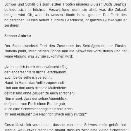
Schwer und Schild
bis zum letzten Tropfen unseres Blutes.“
Doch Beatrice
befindet sich in höchster Verzweiflung, denn sie ahnt, was die Zukunft
bringen wird.
Oh, wehe! In wessen Hände ist sie geraten. Der Fluch des
brüderlichen Hasses beruht auf dem Geschlecht, ihr ganzes Glücke wird er
zerstören.
Zehnter Auftritt:
Der Szenenwechsel führt den Zuschauer ins Schlafgemach der Fürstin.
Isabella plant, ihren beiden Söhne nun die Schwester vorzustellen und hat
keine Ahnung, was auf sie zukommen wird:
„
Nun endlich ist mir der erwünschte Tag,
der langersehnte festliche, erschienen!
Euch beide sehe ich versöhnt,
Hand, in Hand, das Antlitz zugewandt.
Und nun darf auch die tiefe Mutterliebe
getrost und ohne Zeugen zu euch sprechen!
Nun wisset, dass der selige Augenblick,
der jedem von Euch einen Bruder gab,
auch eine Schwester bringt in unsern Kreis.
Ihr seid erstaunt? Die Nachricht mach euch stutzig?“
Cesar lässt sich vernehmen, dass er von einer Schwester nie gehört hat.
Manuel weiß etwas mehr und glaubt, dass es zwar eine kleine Schwester