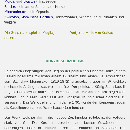
Morgal und Swistos
- Trauzeugen
Bardos
– ein armer Student aus Krakau
Miechodmuch
– ein Organist
Kwicolap, Stara Baba, Pastuch
,
Dorfbewohner, Schäfer und Musikanten und
weitere
Die Geschichte spielt in Mogila, in einem Dorf, eine Meile von Krakau
entfernt
KURZBESCHREIBUNG
Es hat sich eingebürgert, den Beginn der polnischen Oper mit Halka, einem
Beziehungsdrama zwischen einem Gutsherrn und einem Bauernmädchen
von Stanislaw Moniuszko (1819-1872) anzusetzen, aber in Wirklichkeit
reichen die Anfänge etwas weiter zurück. Der polnische König Stanislaus II.
August Poniatowski hatte den Tschechen Jan Stefani für sich begeistern
können und diesen veranlasst ein Singspiel in polnischer Sprache zu
verfassen. Das Werk gefiel und im Jahre 1795 wurde der Komponist sogar
als Kapellmeister an die Warschauer Oper berufen.
Das Werk, welches ihn in die heutige Zeit hinüber rettete, ist der Folklore
stark verhaftet. Die Kostüme bestehen aus bunten Gewändern und
bauschigen Hosen mit bunten Litzen und erinnern an Smetanas 'Die