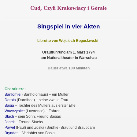
Cud, Czyli Krakowiacy i Górale
Singspiel in vier Akten
Libretto von Wojciech Boguslawski
Uraufführung am 1. März 1794
am Nationaltheater in Warschau
Dauer etwa 100 Minuten
Charaktere:
Bartlomiej
(Bartholomäus) – ein Müller
Dorota
(Dorothea) – seine zweite Frau
Basia
– Tochter des Müllers aus erster Ehe
Wawrzynice
(Lawrence) – Fahrer
Stach
– sein Sohn, Freund Basias
Jonek
– Freund Stachs
Pawel
(Paul) und Zóska (Sophie) Braut und Bräutigam
Bryndas
– Verlobter von Basia