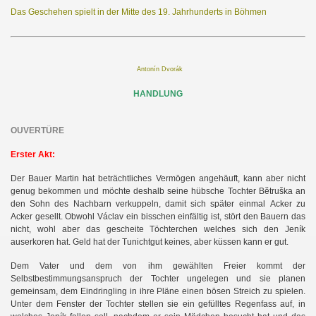
Das Geschehen spielt in der Mitte des 19. Jahrhunderts in Böhmen
Antonín Dvorák
HANDLUNG
OUVERTÜRE
Erster Akt:
Der Bauer Martin hat beträchtliches Vermögen angehäuft, kann aber nicht
genug bekommen und möchte deshalb seine hübsche Tochter Bĕtruška an
den Sohn des Nachbarn verkuppeln, damit sich später einmal
Acker zu
Acker gesellt. Obwohl Václav ein bisschen einfältig ist, stört den Bauern das
nicht, wohl aber das gescheite Töchterchen welches sich den Jeník
auserkoren hat. Geld hat der Tunichtgut keines, aber küssen kann er gut.
Dem Vater und dem von ihm gewählten Freier kommt der
Selbstbestimmungsanspruch der Tochter ungelegen und sie planen
gemeinsam, dem Eindringling in ihre Pläne einen bösen Streich zu spielen.
Unter dem Fenster der Tochter stellen sie ein gefülltes Regenfass auf, in