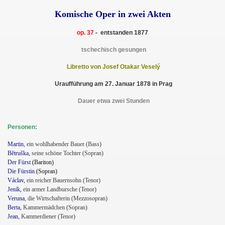
Komische Oper in zwei Akten
op. 37
- entstanden 1877
tschechisch gesungen
Libretto von Josef Otakar Veselý
Uraufführung am 27. Januar 1878 in Prag
Dauer etwa zwei Stunden
Personen:
Martin,
ein wohlhabender Bauer (Bass)
Bĕtruška,
seine schöne Tochter (Sopran)
Der Fürst
(Bariton)
Die Fürstin
(Sopran)
Václav,
ein reicher Bauernsohn (Tenor)
Jeník,
ein armer Landbursche (Tenor)
Veruna
, die Wirtschafterin (Mezzosopran)
Berta,
Kammermädchen (Sopran)
Jean,
Kammerdiener (Tenor)