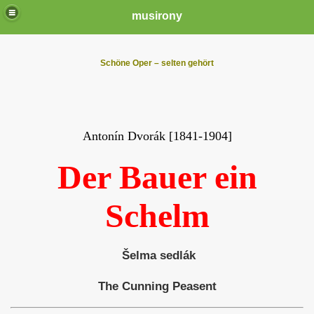
musirony
Schöne Oper – selten gehört
Antonín Dvorák [1841-1904]
Der Bauer ein
Schelm
Šelma sedlák
The Cunning Peasent