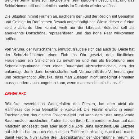
welches Jeník fallen soll, nachdem er sein Mädchen besucht hat und das
Schlafzimmer still und heimlich nachts im Dunkeln wieder verlässt.
Die Situation nimmt Formen an, nachdem der Fürst der Region mit Gemahlin
und Gefolge im Dorf seinen Besuch angekündigt hat. Wieso dieser auf eine
solche absurde Idee kommt, weiß nur der Librettist. Bĕtruška soll als
anerkannte Dorfschöne, repräsentieren und das hohe Paar willkommen
heißen.
Von Veruna, der Wirtschafterin, ermutigt, traut sie sich das auch zu. Diese hat
der Schutzbefohlenen einen Floh ins Ohr gesetzt, dem fürstlichen
Frauenjäger ein Stelldichein zu gewähren und ihm als Belohnung eine
Schenkungsurkunde über einen Bauernhof abzuschmeicheln, den der
unkundige Jeník dann bewirtschaften soll. Veruna trifft ihre Vorbereitungen
und beschwichtigt Bĕtruška, dass man Zusagen nicht unbedingt einhalten
muss, sondern auch umgehen kann, wenn man es schelmisch anstellt.
Zweiter Akt:
Bĕtruška erweckt das Wohlgefallen des Fürsten, hat aber nicht die
Raffinesse der Frau Gemahlin einkalkuliert. Die Fürstin erwirbt in einem
Trachtenladen das gleiche Folklore-Kleid und kann damit das anmaßende
Bauernmädel ausstechen. Zudem hat sie ihren Kammerdiener Jean auf das
Mädchen angesetzt, dem aber auch die Zofe Berta nachstellt. Die Letztere
na
hat sich im Laden auch einen netten Folklore-Look ausgesucht und macht
„
damit Furore. Nun laufen drei
Bĕtruškas“
auf der Opernbühne herum, so