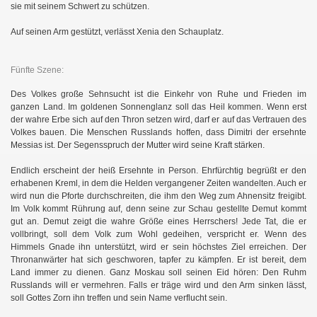
sie mit seinem Schwert zu schützen.
Auf seinen Arm gestützt, verlässt Xenia den Schauplatz.
Fünfte Szene:
Des Volkes große Sehnsucht ist die Einkehr von Ruhe und Frieden im
ganzen Land. Im goldenen Sonnenglanz soll das Heil kommen. Wenn erst
der wahre Erbe sich auf den Thron setzen wird, darf er auf das Vertrauen des
Volkes bauen. Die Menschen Russlands hoffen, dass Dimitri der ersehnte
Messias ist. Der Segensspruch der Mutter wird seine Kraft stärken.
Endlich erscheint der heiß Ersehnte in Person. Ehrfürchtig begrüßt er den
erhabenen Kreml, in dem die Helden vergangener Zeiten wandelten. Auch er
wird nun die Pforte durchschreiten, die ihm den Weg zum Ahnensitz freigibt.
Im Volk kommt Rührung auf, denn seine zur Schau gestellte Demut kommt
gut an. Demut zeigt die wahre Größe eines Herrschers! Jede Tat, die er
vollbringt, soll dem Volk zum Wohl gedeihen, verspricht er. Wenn des
Himmels Gnade ihn unterstützt, wird er sein höchstes Ziel erreichen. Der
Thronanwärter hat sich geschworen, tapfer zu kämpfen. Er ist bereit, dem
Land immer zu dienen. Ganz Moskau soll seinen Eid hören: Den Ruhm
Russlands will er vermehren. Falls er träge wird und den Arm sinken lässt,
soll Gottes Zorn ihn treffen und sein Name verflucht sein.