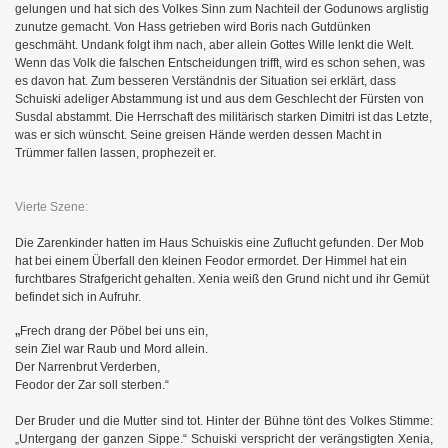
gelungen und hat sich des Volkes Sinn zum Nachteil der Godunows arglistig
zunutze gemacht. Von Hass getrieben wird Boris nach Gutdünken
geschmäht. Undank folgt ihm nach, aber allein Gottes Wille lenkt die Welt.
Wenn das Volk die falschen Entscheidungen trifft, wird es schon sehen, was
es davon hat. Zum besseren Verständnis der Situation sei erklärt, dass
Schuiski adeliger Abstammung ist und aus dem Geschlecht der Fürsten von
Susdal abstammt. Die Herrschaft des militärisch starken Dimitri ist das Letzte,
was er sich wünscht. Seine greisen Hände werden dessen Macht in
Trümmer fallen lassen, prophezeit er.
Vierte Szene:
Die Zarenkinder hatten im Haus Schuiskis eine Zuflucht gefunden. Der Mob
hat bei einem Überfall den kleinen Feodor ermordet. Der Himmel hat ein
furchtbares Strafgericht gehalten. Xenia weiß den Grund nicht und ihr Gemüt
befindet sich in Aufruhr.
„
Frech drang der Pöbel bei uns ein,
sein Ziel war Raub und Mord allein.
Der Narrenbrut Verderben,
Feodor der Zar soll sterben.“
Der Bruder und die Mutter sind tot. Hinter der Bühne tönt des Volkes Stimme:
„Untergang der ganzen Sippe.“ Schuiski verspricht der verängstigten Xenia,