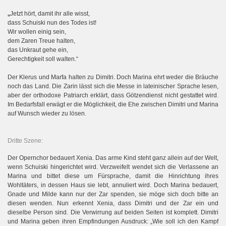
„
Jetzt hört, damit ihr alle wisst,
dass Schuiski nun des Todes ist!
Wir wollen einig sein,
dem Zaren Treue halten,
das Unkraut gehe ein,
Gerechtigkeit soll walten.“
Der Klerus und Marfa halten zu Dimitri. Doch Marina ehrt weder die Bräuche
noch das Land. Die Zarin lässt sich die Messe in lateinischer Sprache lesen,
aber der orthodoxe Patriarch erklärt, dass Götzendienst nicht gestattet wird.
Im Bedarfsfall erwägt er die Möglichkeit, die Ehe zwischen Dimitri und Marina
auf Wunsch wieder zu lösen.
Dritte Szene:
Der Opernchor bedauert Xenia. Das arme Kind steht ganz allein auf der Welt,
wenn Schuiski hingerichtet wird. Verzweifelt wendet sich die Verlassene an
Marina und bittet diese um Fürsprache, damit die Hinrichtung ihres
Wohltäters, in dessen Haus sie lebt, annuliert wird. Doch Marina bedauert,
Gnade und Milde kann nur der Zar spenden, sie möge sich doch bitte an
diesen wenden. Nun erkennt Xenia, dass Dimitri und der Zar ein und
dieselbe Person sind. Die Verwirrung auf beiden Seiten ist komplett. Dimitri
und Marina geben ihren Empfindungen Ausdruck: „Wie soll ich den Kampf