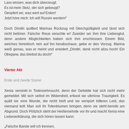
Lass wissen, was dich überzeugt:
Es ist mein Stolz, der sich gebeugt?
Geopfert sei, was wert auf Erden!
Jetzt höre mich: Ich will Russin werden!“
Doch Dimitri quittiert Marinas Rückzug mit Gleichgültigkeit und lässt sich
nicht betören. Falsche Reue verachte er! Zuwider sei ihm ihre Liebesglut,
denn andere Möglichkeiten haben sich ihm erschlossen. Einem Bild,
welches himmlisch rein auf ihn herabschaue, gebe er den Vorzug. Marina
weiß genau, was er meint und erwidert „Dimitri, denk nicht allzu hoch! Ein
Otrepjew, das bleibst du doch!“
Vierter Akt
Erste und zweite Szene:
Xenia versinkt in Todessehnsucht, denn der Geliebte hat sich nicht mehr
gemeldet. Mit sich selbst im Widerstreit, erfasst sie uferlose Traurigkeit. Es
quält sie eine Wunde, die nicht heilt und sie verspürt bitteres Leid, das
niemand teilt. Man soll ihr Totenblumen bringen, denn sie steht bereits am
Abgrund. Doch Plötzlich steht der Heißersehnte vor ihr und macht Xenia eine
Liebeserklärung, die sich hören lassen kann.
„
Falsche Bande will ich trennen,