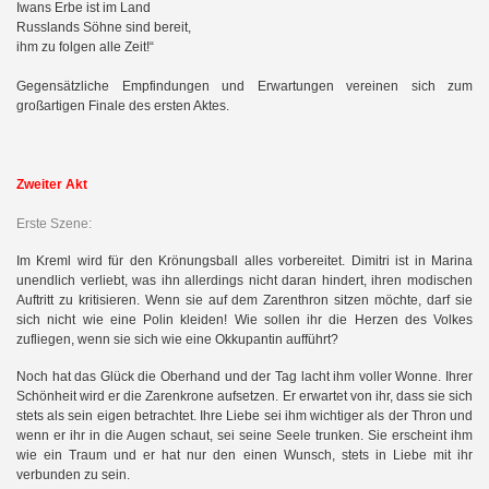
Iwans Erbe ist im Land
Russlands Söhne sind bereit,
ihm zu folgen alle Zeit!“
Gegensätzliche Empfindungen und Erwartungen vereinen sich zum
großartigen Finale des ersten Aktes.
Zweiter Akt
Erste Szene:
Im Kreml wird für den Krönungsball alles vorbereitet. Dimitri ist in Marina
unendlich verliebt, was ihn allerdings nicht daran hindert, ihren modischen
Auftritt zu kritisieren. Wenn sie auf dem Zarenthron sitzen möchte, darf sie
sich nicht wie eine Polin kleiden! Wie sollen ihr die Herzen des Volkes
zufliegen, wenn sie sich wie eine Okkupantin aufführt?
Noch hat das Glück die Oberhand und der Tag lacht ihm voller Wonne. Ihrer
Schönheit wird er die Zarenkrone aufsetzen. Er erwartet von ihr, dass sie sich
stets als sein eigen betrachtet. Ihre Liebe sei ihm wichtiger als der Thron und
wenn er ihr in die Augen schaut, sei seine Seele trunken. Sie erscheint ihm
wie ein Traum und er hat nur den einen Wunsch, stets in Liebe mit ihr
verbunden zu sein.