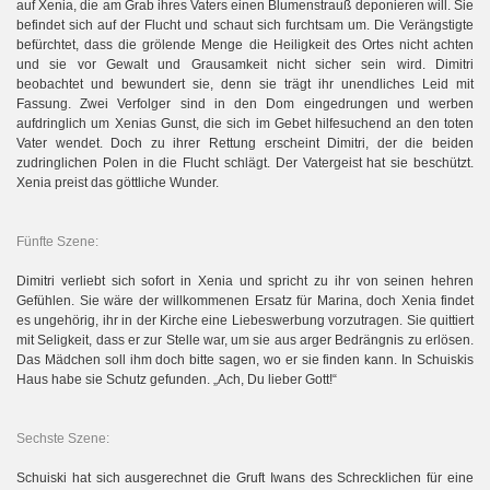
auf Xenia, die am Grab ihres Vaters einen Blumenstrauß deponieren will. Sie
befindet sich auf der Flucht und schaut sich furchtsam um. Die Verängstigte
befürchtet, dass die grölende Menge die Heiligkeit des Ortes nicht achten
und sie vor Gewalt und Grausamkeit nicht sicher sein wird. Dimitri
beobachtet und bewundert sie, denn sie trägt ihr unendliches Leid mit
Fassung. Zwei Verfolger sind in den Dom eingedrungen und werben
aufdringlich um Xenias Gunst, die sich im Gebet hilfesuchend an den toten
Vater wendet. Doch zu ihrer Rettung erscheint Dimitri, der die beiden
zudringlichen Polen in die Flucht schlägt. Der Vatergeist hat sie beschützt.
Xenia preist das göttliche Wunder.
Fünfte Szene:
Dimitri verliebt sich sofort in Xenia und spricht zu ihr von seinen hehren
Gefühlen. Sie wäre der willkommenen Ersatz für Marina, doch Xenia findet
es ungehörig, ihr in der Kirche eine Liebeswerbung vorzutragen. Sie quittiert
mit Seligkeit, dass er zur Stelle war, um sie aus arger Bedrängnis zu erlösen.
Das Mädchen soll ihm doch bitte sagen, wo er sie finden kann. In Schuiskis
Haus habe sie Schutz gefunden. „Ach, Du lieber Gott!“
Sechste Szene:
Schuiski hat sich ausgerechnet die Gruft Iwans des Schrecklichen für eine