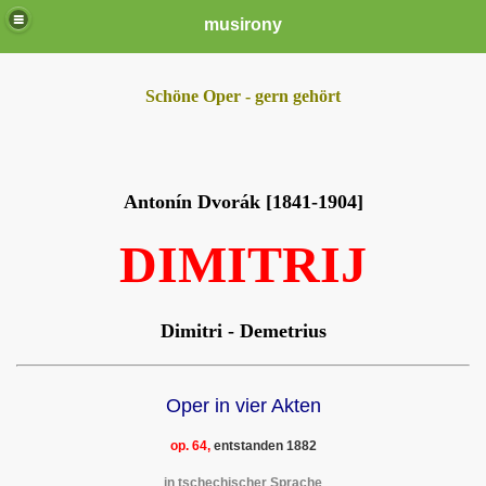
musirony
Schöne Oper - gern gehört
Antonín Dvorák [1841-1904]
DIMITRIJ
Dimitri - Demetrius
Oper in vier Akten
op. 64,
entstanden 1882
in tschechischer Sprache