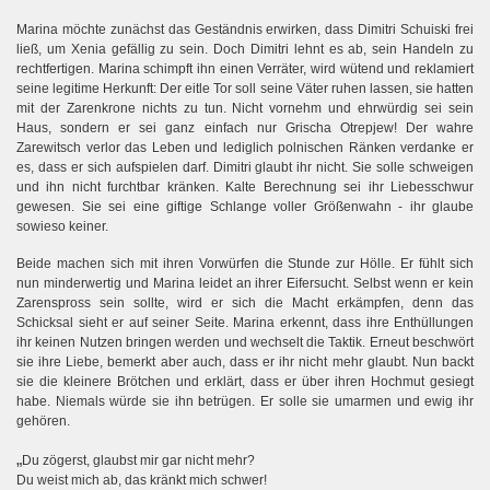
Marina möchte zunächst das Geständnis erwirken, dass Dimitri Schuiski frei
ließ, um Xenia gefällig zu sein. Doch Dimitri lehnt es ab, sein Handeln zu
rechtfertigen. Marina schimpft ihn einen Verräter, wird wütend und reklamiert
seine legitime Herkunft: Der eitle Tor soll seine Väter ruhen lassen, sie hatten
mit der Zarenkrone nichts zu tun. Nicht vornehm und ehrwürdig sei sein
Haus, sondern er sei ganz einfach nur Grischa Otrepjew! Der wahre
Zarewitsch verlor das Leben und lediglich polnischen Ränken verdanke er
es, dass er sich aufspielen darf. Dimitri glaubt ihr nicht. Sie solle schweigen
und ihn nicht furchtbar kränken. Kalte Berechnung sei ihr Liebesschwur
gewesen. Sie sei eine giftige Schlange voller Größenwahn - ihr glaube
sowieso keiner.
Beide machen sich mit ihren Vorwürfen die Stunde zur Hölle. Er fühlt sich
nun minderwertig und Marina leidet an ihrer Eifersucht. Selbst wenn er kein
Zarenspross sein sollte, wird er sich die Macht erkämpfen, denn das
Schicksal sieht er auf seiner Seite. Marina erkennt, dass ihre Enthüllungen
ihr keinen Nutzen bringen werden und wechselt die Taktik. Erneut beschwört
sie ihre Liebe, bemerkt aber auch, dass er ihr nicht mehr glaubt. Nun backt
sie die kleinere Brötchen und erklärt, dass er über ihren Hochmut gesiegt
habe. Niemals würde sie ihn betrügen. Er solle sie umarmen und ewig ihr
gehören.
„
Du zögerst, glaubst mir gar nicht mehr?
Du weist mich ab, das kränkt mich schwer!