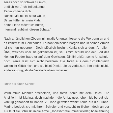
sei es noch so schwer für mich,
endlich werd' ich frei bekennen:
Xenia ich liebe dich.
Dunkle Mächte lass nur wüten,
Dir zu Füßen ist mein Platz,
deine Liebe möcht' ich hüten,
niemand raubt mir diesen Schatz.“
Nach anfänglichem Zögern nimmt die Unentschlossene die Werbung an und
es kommt zum Liebesduett. Es naht ein neuer Morgen und in seinen Armen
ist sie nun geborgen. Doch plötzlich besinnt Xenia sich anders. An allem
Übel, welches über sie gekommen ist, sei Dimitri schuld und den Tod des
kleinen Feodor habe er auf dem Gewissen. Dimitri erklärt seine Unschuld,
doch Xenia lässt sich nicht belehren. Die Toten aus dem Schattenreich
wollen ihr Glück nicht und sie bittet Dimitri, sie zu verlassen. Ihm bleibt nichts
anderes übrig, als die Verstörte allein zu lassen.
Dritte bis fünfte Szene:
Vermummte Männer erscheinen, und töten Xenia mit dem Dolch. Die
Anstifterin ist Marina, doch nachdem die Untat geschehen ist, bereut sie,
voreilig gehandelt zu haben. Zu Tode getroffen wankt Xenia auf die Bühne.
Marina bedeckt sie mit ihrem Schleier und versucht zu fliehen, doch an der
Tür läuft sie Schuiski in die Arme. „Todesschreie immer wieder, böse Ahnung