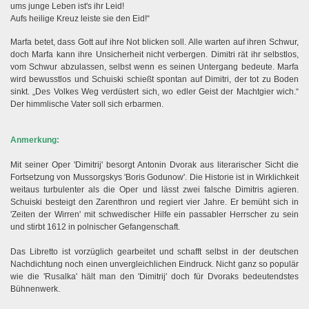
ums junge Leben ist's ihr Leid!
Aufs heilige Kreuz leiste sie den Eid!“
Marfa betet, dass Gott auf ihre Not blicken soll. Alle warten auf ihren Schwur,
doch Marfa kann ihre Unsicherheit nicht verbergen. Dimitri rät ihr selbstlos,
vom Schwur abzulassen, selbst wenn es seinen Untergang bedeute. Marfa
wird bewusstlos und Schuiski schießt spontan auf Dimitri, der tot zu Boden
sinkt. „Des Volkes Weg verdüstert sich, wo edler Geist der Machtgier wich.“
Der himmlische Vater soll sich erbarmen.
Anmerkung:
Mit seiner Oper 'Dimitrij' besorgt Antonin Dvorak aus literarischer Sicht die
Fortsetzung von Mussorgskys 'Boris Godunow'. Die Historie ist in Wirklichkeit
weitaus turbulenter als die Oper und lässt zwei falsche Dimitris agieren.
Schuiski besteigt den Zarenthron und regiert vier Jahre. Er bemüht sich in
'Zeiten der Wirren' mit schwedischer Hilfe ein passabler Herrscher zu sein
und stirbt 1612 in polnischer Gefangenschaft.
Das Libretto ist vorzüglich gearbeitet und schafft selbst in der deutschen
Nachdichtung noch einen unvergleichlichen Eindruck. Nicht ganz so populär
wie die 'Rusalka' hält man den 'Dimitrij' doch für Dvoraks bedeutendstes
Bühnenwerk.