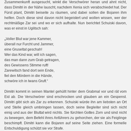
Zusammenkunft ausgesucht, winkt die Verschwörer heran und ahnt nicht,
dass Dimitri in der Nähe lauscht, nachdem Xenia sich verabschiedet hat. Der
Fürst plant, Dimitri beiseite zu räumen, und dabei sollen die Bojaren ihm
helfen. Doch diese sind davon nicht begeistert und wollen wissen, wer der
rechtmäßige Zar sei und wo er sich aufhalte. Nun berichtet Schuiski davon,
was er einst in Uglitsch sah:
„
Voller Blut war jene Kammer,
überall nur Furcht und Jammer,
eine Gruseltat geschah!
Wer das Kind war, will ich sagen,
das man dann zum Grab getragen,
des Gewissens Stimme ruft!
Zarewitsch fand dort sein Ende,
fiel den Mördern in die Hände,
schwöre ich in Iwans Gruft.“
Dimitri kommt in seinen Mantel gehüllt hinter dem Grabmal vor und rät vom
Eid ab. Die Verschwörer sind erschrocken und glauben an ein Gespenst.
Dimitri gibt sich als Zar zu erkennen. Schuiski würde ihn am liebsten an Ort
und Stelle gleich umbringen lassen, doch seine Begleiter sind sich nicht
einig und aus der Bluttat wird nichts. Sie fürchten Gottes Zorn und sind nicht
zu bewegen, dem Befehl ihres Anführers zu gehorchen, der sie als Feiglinge
beschimpft. Dimitri kann die Bojaren auf seine Seite ziehen. Eine formelle
Entschuldigung schützt sie vor Strafe.