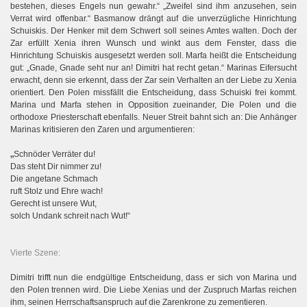
bestehen, dieses Engels nun gewahr.“ „Zweifel sind ihm anzusehen, sein
Verrat wird offenbar.“ Basmanow drängt auf die unverzügliche Hinrichtung
Schuiskis. Der Henker mit dem Schwert soll seines Amtes walten. Doch der
Zar erfüllt Xenia ihren Wunsch und winkt aus dem Fenster, dass die
Hinrichtung Schuiskis ausgesetzt werden soll. Marfa heißt die Entscheidung
gut: „Gnade, Gnade seht nur an! Dimitri hat recht getan.“ Marinas Eifersucht
erwacht, denn sie erkennt, dass der Zar sein Verhalten an der Liebe zu Xenia
orientiert. Den Polen missfällt die Entscheidung, dass Schuiski frei kommt.
Marina und Marfa stehen in Opposition zueinander, Die Polen und die
orthodoxe Priesterschaft ebenfalls. Neuer Streit bahnt sich an: Die Anhänger
Marinas kritisieren den Zaren und argumentieren:
„
Schnöder Verräter du!
Das steht Dir nimmer zu!
Die angetane Schmach
ruft Stolz und Ehre wach!
Gerecht ist unsere Wut,
solch Undank schreit nach Wut!“
Vierte Szene:
Dimitri trifft nun die endgültige Entscheidung, dass er sich von Marina und
den Polen trennen wird. Die Liebe Xenias und der Zuspruch Marfas reichen
ihm, seinen Herrschaftsanspruch auf die Zarenkrone zu zementieren.