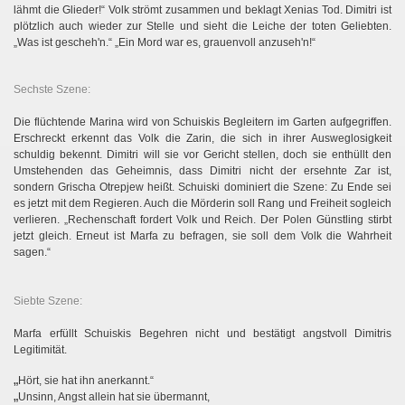
lähmt die Glieder!“ Volk strömt zusammen und beklagt Xenias Tod. Dimitri ist
plötzlich auch wieder zur Stelle und sieht die Leiche der toten Geliebten.
„Was ist gescheh'n.“ „Ein Mord war es, grauenvoll anzuseh'n!“
Sechste Szene:
Die flüchtende Marina wird von Schuiskis Begleitern im Garten aufgegriffen.
Erschreckt erkennt das Volk die Zarin, die sich in ihrer Ausweglosigkeit
schuldig bekennt. Dimitri will sie vor Gericht stellen, doch sie enthüllt den
Umstehenden das Geheimnis, dass Dimitri nicht der ersehnte Zar ist,
sondern Grischa Otrepjew heißt. Schuiski dominiert die Szene: Zu Ende sei
es jetzt mit dem Regieren. Auch die Mörderin soll Rang und Freiheit sogleich
verlieren. „Rechenschaft fordert Volk und Reich. Der Polen Günstling stirbt
jetzt gleich. Erneut ist Marfa zu befragen, sie soll dem Volk die Wahrheit
sagen.“
Siebte Szene:
Marfa erfüllt Schuiskis Begehren nicht und bestätigt angstvoll Dimitris
Legitimität.
„
Hört, sie hat ihn anerkannt.“
„
Unsinn, Angst allein hat sie übermannt,