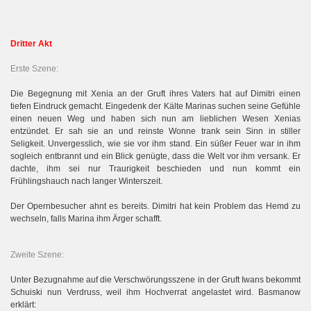
Dritter Akt
Erste Szene:
Die Begegnung mit Xenia an der Gruft ihres Vaters hat auf Dimitri einen
tiefen Eindruck gemacht. Eingedenk der Kälte Marinas suchen seine Gefühle
einen neuen Weg und haben sich nun am lieblichen Wesen Xenias
entzündet. Er sah sie an und reinste Wonne trank sein Sinn in stiller
Seligkeit. Unvergesslich, wie sie vor ihm stand. Ein süßer Feuer war in ihm
sogleich entbrannt und ein Blick genügte, dass die Welt vor ihm versank. Er
dachte, ihm sei nur Traurigkeit beschieden und nun kommt ein
Frühlingshauch nach langer Winterszeit.
Der Opernbesucher ahnt es bereits. Dimitri hat kein Problem das Hemd zu
wechseln, falls Marina ihm Ärger schafft.
Zweite Szene:
Unter Bezugnahme auf die Verschwörungsszene in der Gruft Iwans bekommt
Schuiski nun Verdruss, weil ihm Hochverrat angelastet wird. Basmanow
erklärt: