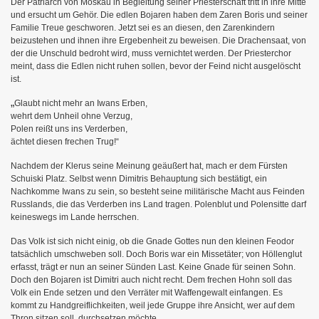
Der Patriarch von Moskau in Begleitung seiner Priesterschaft tritt in ihre Mitte
und ersucht um Gehör.
Die edlen Bojaren haben dem Zaren Boris und seiner
Familie Treue geschworen. Jetzt sei es an diesen, den Zarenkindern
beizustehen und ihnen ihre Ergebenheit zu beweisen. Die Drachensaat, von
der die Unschuld bedroht wird, muss vernichtet werden. Der Priesterchor
meint, dass die Edlen nicht ruhen sollen, bevor der Feind nicht ausgelöscht
ist.
„
Glaubt nicht mehr an Iwans Erben,
wehrt dem Unheil ohne Verzug,
Polen reißt uns ins Verderben,
ächtet diesen frechen Trug!“
Nachdem der Klerus seine Meinung geäußert hat, mach er dem Fürsten
Schuiski Platz. Selbst wenn Dimitris Behauptung sich bestätigt, ein
Nachkomme Iwans zu sein, so besteht seine militärische Macht aus Feinden
Russlands, die das Verderben ins Land tragen. Polenblut und Polensitte darf
keineswegs im Lande herrschen.
Das Volk ist sich nicht einig, ob die Gnade Gottes nun den kleinen Feodor
tatsächlich umschweben soll. Doch Boris war ein Missetäter; von Höllenglut
erfasst, trägt er nun an seiner Sünden Last. Keine Gnade für seinen Sohn.
Doch den Bojaren ist Dimitri auch nicht recht. Dem frechen Hohn soll das
Volk ein Ende setzen und den Verräter mit Waffengewalt einfangen. Es
na
kommt zu Handgreiflichkeiten, weil jede Gruppe ihre Ansicht, wer auf dem
Thron sitzen soll, durchsetzen möchte.