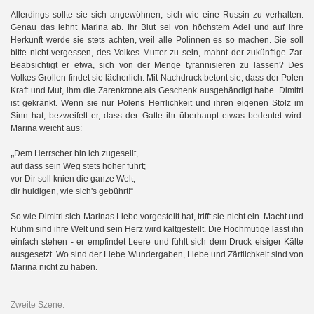
Allerdings sollte sie sich angewöhnen, sich wie eine Russin zu verhalten.
Genau das lehnt Marina ab. Ihr Blut sei von höchstem Adel und auf ihre
Herkunft werde sie stets achten, weil alle Polinnen es so machen. Sie soll
bitte nicht vergessen, des Volkes Mutter zu sein, mahnt der zukünftige Zar.
Beabsichtigt er etwa, sich von der Menge tyrannisieren zu lassen? Des
Volkes Grollen findet sie lächerlich. Mit Nachdruck betont sie, dass der Polen
Kraft und Mut, ihm die Zarenkrone als Geschenk ausgehändigt habe. Dimitri
ist gekränkt. Wenn sie nur Polens Herrlichkeit und ihren eigenen Stolz im
Sinn hat, bezweifelt er, dass der Gatte ihr überhaupt etwas bedeutet wird.
Marina weicht aus:
„
Dem Herrscher bin ich zugesellt,
auf dass sein Weg stets höher führt;
vor Dir soll knien die ganze Welt,
dir huldigen, wie sich's gebührt!“
So wie Dimitri sich Marinas Liebe vorgestellt hat, trifft sie nicht ein. Macht und
Ruhm sind ihre Welt und sein Herz wird kaltgestellt. Die Hochmütige lässt ihn
einfach stehen - er empfindet Leere und fühlt sich dem Druck eisiger Kälte
ausgesetzt. Wo sind der Liebe Wundergaben, Liebe und Zärtlichkeit sind von
Marina nicht zu haben.
Zweite Szene: