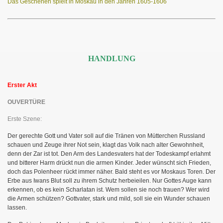
Das Geschehen spielt in Moskau in den Jahren 1605-1606
HANDLUNG
Erster Akt
OUVERTÜRE
Erste Szene:
Der gerechte Gott und Vater soll auf die Tränen von Mütterchen Russland
schauen und Zeuge ihrer Not sein, klagt das Volk nach alter Gewohnheit,
denn der Zar ist tot. Den Arm des Landesvaters hat der Todeskampf erlahmt
und bitterer Harm drückt nun die armen Kinder. Jeder wünscht sich Frieden,
doch das Polenheer rückt immer näher. Bald steht es vor Moskaus Toren. Der
Erbe aus Iwans Blut soll zu ihrem Schutz herbeieilen. Nur Gottes Auge kann
erkennen, ob es kein Scharlatan ist. Wem sollen sie noch trauen? Wer wird
die Armen schützen? Gottvater, stark und mild, soll sie ein Wunder schauen
lassen.