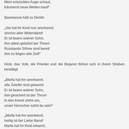
Mein entzücktes Auge schaut,
träumend neue Welten baut!“
Basmanow hält zu Dimitri:
„
Sie hat ihr Kind nun anerkannt,
sinnlos aller Widerstand!
Er ist Iwans wahrer Sohn,
ihm allein gebührt der Thron!
Russlands Söhne sind bereit
ihm zu folgen alle Zeit!“
Hiob, das Volk, die Priester und die Bojaren fühlen sich in ihrem Streben
bestätigt.
„
Marfa hat ihn anerkannt,
alle Zweifel sind gebannt
Er ist Iwans wahrer Sohn,
ihm gesichert ist der Thron!
In den Kreml ziehe ein,
unser Herrscher sollst du sein!“
„
Marfa hat ihn anerkannt,
heilig ist der Liebe Band!
Marfa hat ihr Kind erkannt,