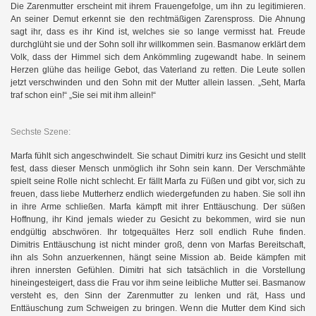
Die Zarenmutter erscheint mit ihrem Frauengefolge, um ihn zu legitimieren.
An seiner Demut erkennt sie den rechtmäßigen Zarenspross. Die Ahnung
sagt ihr, dass es ihr Kind ist, welches sie so lange vermisst hat. Freude
durchglüht sie und der Sohn soll ihr willkommen sein. Basmanow erklärt dem
Volk, dass der Himmel sich dem Ankömmling zugewandt habe. In seinem
Herzen glühe das heilige Gebot, das Vaterland zu retten. Die Leute sollen
jetzt verschwinden und den Sohn mit der Mutter allein lassen. „Seht, Marfa
traf schon ein!“ „Sie sei mit ihm allein!“
Sechste Szene:
Marfa fühlt sich angeschwindelt. Sie schaut Dimitri kurz ins Gesicht und stellt
fest, dass dieser Mensch unmöglich ihr Sohn sein kann. Der Verschmähte
spielt seine Rolle nicht schlecht. Er fällt Marfa zu Füßen und gibt vor, sich zu
freuen, dass liebe Mutterherz endlich wiedergefunden zu haben. Sie soll ihn
in ihre Arme schließen. Marfa kämpft mit ihrer Enttäuschung. Der süßen
Hoffnung, ihr Kind jemals wieder zu Gesicht zu bekommen, wird sie nun
endgültig abschwören. Ihr totgequältes Herz soll endlich Ruhe finden.
Dimitris Enttäuschung ist nicht minder groß, denn von Marfas Bereitschaft,
ihn als Sohn anzuerkennen, hängt seine Mission ab. Beide kämpfen mit
ihren innersten Gefühlen. Dimitri hat sich tatsächlich in die Vorstellung
hineingesteigert, dass die Frau vor ihm seine leibliche Mutter sei. Basmanow
versteht es, den Sinn der Zarenmutter zu lenken und rät, Hass und
Enttäuschung zum Schweigen zu bringen. Wenn die Mutter dem Kind sich