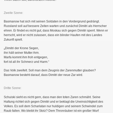
Zweite Szene:
Basmanow hat sich mit seinen Soldaten in den Vordergrund gedrängt.
Russland soll auf bessere Zeiten warten und zunächst Dimitri als Herrscher
ehren. Er findet es nicht gut, dass Moskau sich gegen Dimitri sperrt. Wenn er
herrscht, wird er nicht zulassen, dass ein blinder Haufen mit des Landes
Zukunft spielt.
uern
„
Dimitri der Krone Segen,
ihn hält seiner Mutter Arm.
Marfa kommt ihm froh entgegen,
fort ist all ihr Schmerz und Harm.“
Das Volk zweifelt. Soll man dem Zeugnis der Zarenmutter glauben?
Basmanow besteht darauf, dass Dimitri der neue Zar wird.
Dritte Szene:
Schuiski sieht es nicht gern, dass man den toten Zaren schmäht. Seine
Haltung richtet sich gegen Dimitri und er beklagt die Uneinsichtigkeit des
Volkes. Es soll dem Scharlatan nur huldigen und seinem Schwindel zum
Raub fallen. Wo bleibt ihr Stolz? Dem Thronräuber ist ein großer Wurf