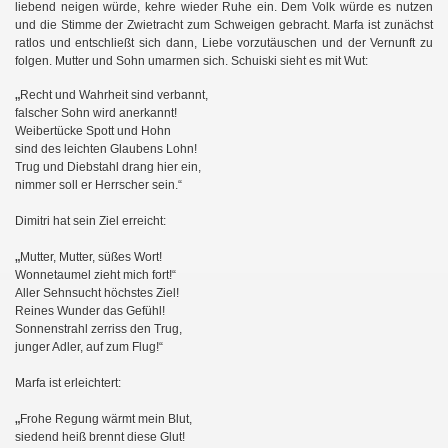
liebend neigen würde, kehre wieder Ruhe ein. Dem Volk würde es nutzen
und die Stimme der Zwietracht zum Schweigen gebracht. Marfa ist zunächst
ratlos und entschließt sich dann, Liebe vorzutäuschen und der Vernunft zu
folgen. Mutter und Sohn umarmen sich.
Schuiski sieht es mit Wut:
„
Recht und Wahrheit sind verbannt,
falscher Sohn wird anerkannt!
Weibertücke Spott und Hohn
sind des leichten Glaubens Lohn!
Trug und Diebstahl drang hier ein,
nimmer soll er Herrscher sein.“
Dimitri hat sein Ziel erreicht:
„
Mutter, Mutter, süßes Wort!
Wonnetaumel zieht mich fort!“
Aller Sehnsucht höchstes Ziel!
Reines Wunder das Gefühl!
Sonnenstrahl zerriss den Trug,
junger Adler, auf zum Flug!“
Marfa ist erleichtert:
„
Frohe Regung wärmt mein Blut,
siedend heiß brennt diese Glut!