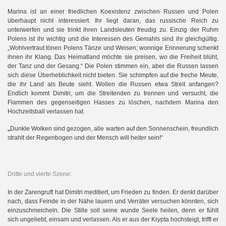
Marina ist an einer friedlichen Koexistenz zwischen Russen und Polen
überhaupt nicht interessiert. Ihr liegt daran, das russische Reich zu
unterwerfen und sie trinkt ihren Landsleuten freudig zu. Einzig der Ruhm
Polens ist ihr wichtig und die Interessen des Gemahls sind ihr gleichgültig.
„Wohlvertraut tönen Polens Tänze und Weisen; wonnige Erinnerung schenkt
ihnen ihr Klang. Das Heimatland möchte sie preisen, wo die Freiheit blüht,
der Tanz und der Gesang.“ Die Polen stimmen ein, aber die Russen lassen
sich diese Überheblichkeit nicht bieten. Sie schimpfen auf die freche Meute,
die ihr Land als Beute sieht. Wollen die Russen etwa Streit anfangen?
Endlich kommt Dimitri, um die Streitenden zu trennen und versucht, die
Flammen des gegenseitigen Hasses zu löschen, nachdem Marina den
Hochzeitsball verlassen hat.
„
Dunkle Wolken sind gezogen, alle warten auf den Sonnenschein, freundlich
strahlt der Regenbogen und der Mensch will heiter sein!“
Dritte und vierte Szene:
In der Zarengruft hat Dimitri meditiert, um Frieden zu finden. Er denkt darüber
nach, dass Feinde in der Nähe lauern und Verräter versuchen könnten, sich
einzuschmeicheln. Die Stille soll seine wunde Seele heilen, denn er fühlt
sich ungeliebt, einsam und verlassen. Als er aus der Krypta hochsteigt, trifft er