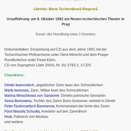
Libretto: Marie Tscherniková-Riegrová
Uraufführung: am 8. Oktober 1882 am Neuen tschechischen Theater in
Prag
Dauer der Handlung etwa 3 Stunden
Dokumentation: Einspielung auf CD aus dem Jahre 1991 mit der
Tschechischen Philharmonie unter Gerd Albrecht und dem Prager
Rundfunkchor unter Pavel Kühn,
CD von Supraphon (Jahr 2004), Nr. SU 3793-2, 3 CDS
Charaktere:
Dimitri Iwanovitsch,
abgeblicher Sohn Iwan des Schrecklichen
Marfa Iwanowa,
Zarin, Witwe Iwan des Schrecklichen
Marina Mnischkowa von Sandomir
, Dimitris polnische Gemahlin
Xenia Borisowna,
Tochter des Zaren Boris Godunow. verliebt in Dimitri
Peter Fjodorowitsch Basmanow,
Kommandant der Arme des Zaren
Fürst Wassilij Schuskij,
Anwärter auf den Zarenthron
Hiob,
Patriarch von Moskau
und weitere