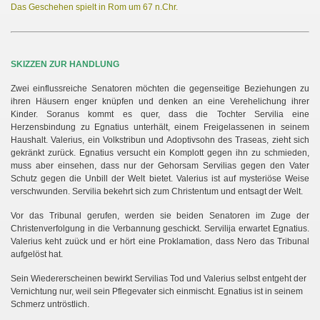
Das Geschehen spielt in Rom um 67 n.Chr.
SKIZZEN ZUR HANDLUNG
Zwei einflussreiche Senatoren möchten die gegenseitige Beziehungen zu
ihren Häusern enger knüpfen und denken an eine Verehelichung ihrer
Kinder. Soranus kommt es quer, dass die Tochter Servilia eine
Herzensbindung zu Egnatius unterhält, einem Freigelassenen in seinem
Haushalt. Valerius, ein Volkstribun und Adoptivsohn des Traseas, zieht sich
gekränkt zurück. Egnatius versucht ein Komplott gegen ihn zu schmieden,
muss aber einsehen, dass nur der Gehorsam Servilias gegen den Vater
Schutz gegen die Unbill der Welt bietet. Valerius ist auf mysteriöse Weise
verschwunden. Servilia bekehrt sich zum Christentum und entsagt der Welt.
Vor das Tribunal gerufen, werden sie beiden Senatoren im Zuge der
Christenverfolgung in die Verbannung geschickt. Servilija erwartet Egnatius.
Valerius keht zuück und er hört eine Proklamation, dass Nero das Tribunal
aufgelöst hat.
Sein Wiedererscheinen bewirkt Servilias Tod und Valerius selbst entgeht der
Vernichtung nur, weil sein Pflegevater sich einmischt. Egnatius ist in seinem
.
Schmerz untröstlich