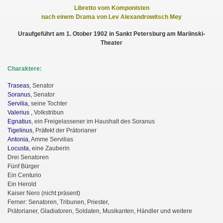
Libretto vom Komponisten
e
nach einem Drama von Lev Alexandrowitsch M
y
Uraufgeführt am 1. Otober 1902 in Sankt Petersburg am Mariinski-
Theater
Charaktere:
Traseas,
Senator
Soranus,
Senator
Servilia,
seine Tochter
Valerius ,
Volkstribun
Egnatius
, ein Freigelassener im Haushalt des Soranus
ä
Tigelinus,
Pr
fekt der Prätorianer
Antonia
, Amme Servilias
Locusta
, eine Zauberin
Drei Senatoren
Fünf Bürger
Ein Centurio
Ein Herold
Kaiser Nero (nicht präsent)
Ferner: Senatoren, Tribunen, Priester,
Prätorianer, Gladiatoren, Soldaten, Musikanten, Händler und weitere