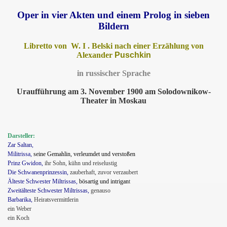
Oper in vier Akten und einem Prolog in sieben
Bildern
Libretto von W. I . Belski nach einer Erzählung von
Alexander
Puschkin
in russischer Sprache
Uraufführung am 3. November 1900 am Solodownikow-
Theater in Moskau
Darsteller:
Zar Saltan,
Militrissa,
seine Gemahlin, verleumdet und verstoßen
Prinz Gwidon,
ihr Sohn, kühn und reiselustig
Die Schwanenprinzessin,
zauberhaft, zuvor verzaubert
Älteste Schwester Miltrissas,
bösartig und
intrigan
t
Zweitälteste Schwester Miltrissas,
genauso
Barbarika,
Heiratsvermittlerin
ein Weber
ein Koch