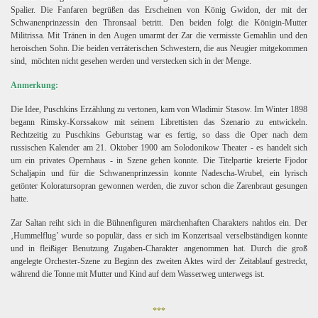
Spalier. Die Fanfaren begrüßen das Erscheinen von König Gwidon, der mit der
Schwanenprinzessin den Thronsaal betritt. Den beiden folgt die Königin-Mutter
Militrissa. Mit Tränen in den Augen umarmt der Zar die vermisste Gemahlin und den
heroischen Sohn. Die beiden verräterischen Schwestern, die aus Neugier mitgekommen
sind,
möchten nicht gesehen werden und verstecken sich in der Menge.
Anmerkung:
Die Idee, Puschkins Erzählung zu vertonen, kam von Wladimir Stasow. Im Winter 1898
begann Rimsky-Korssakow mit seinem Librettisten das Szenario zu entwickeln.
Rechtzeitig zu Puschkins Geburtstag war es fertig, so dass die Oper nach dem
russischen Kalender am 21. Oktober 1900 am Solodonikow Theater - es handelt sich
um ein privates Opernhaus - in Szene gehen konnte.
Die Titelpartie kreierte Fjodor
Schaljapin und für die Schwanenprinzessin konnte Nadescha-Wrubel, ein lyrisch
getönter Koloratursopran gewonnen werden, die zuvor schon die Zarenbraut gesungen
hatte.
Zar Saltan reiht sich in die Bühnenfiguren märchenhaften Charakters nahtlos ein. Der
‚Hummelflug’ wurde so populär, dass er sich im Konzertsaal verselbständigen konnte
und in fleißiger Benutzung Zugaben-Charakter angenommen hat. Durch die groß
angelegte Orchester-Szene zu Beginn des zweiten Aktes wird der Zeitablauf gestreckt,
während die Tonne mit Mutter und Kind auf dem Wasserweg unterwegs ist.
***