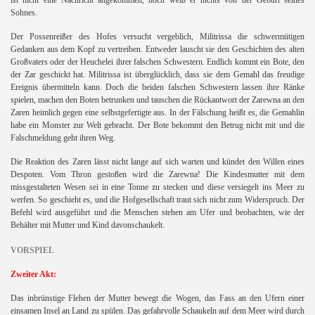
Sohnes.
Der Possenreißer des Hofes versucht vergeblich, Militrissa die schwermütigen
Gedanken aus dem Kopf zu vertreiben. Entweder lauscht sie den Geschichten des alten
Großvaters oder der Heuchelei ihrer falschen Schwestern. Endlich kommt ein Bote, den
der Zar geschickt hat. Militrissa ist überglücklich, dass sie dem Gemahl das freudige
Ereignis übermitteln kann. Doch die beiden falschen Schwestern lassen ihre Ränke
spielen, machen den Boten betrunken und tauschen die Rückantwort der Zarewna an den
Zaren heimlich gegen eine selbstgefertigte aus. In der Fälschung heißt es, die Gemahlin
zi
habe ein Monster zur Welt gebracht. Der Bote bekommt den Betrug nicht mit und die
Falschmeldung geht ihren Weg.
Die Reaktion des Zaren lässt nicht lange auf sich warten und kündet den Willen eines
Despoten. Vom Thron gestoßen wird die Zarewna! Die Kindesmutter mit dem
missgestalteten Wesen sei in eine Tonne zu stecken und diese versiegelt ins Meer zu
werfen. So geschieht es, und die Hofgesellschaft traut sich nicht zum Widerspruch. Der
Befehl wird ausgeführt und die Menschen stehen am Ufer und beobachten, wie der
Behälter mit Mutter und Kind davonschaukelt.
VORSPIEL
Zweiter Akt:
Das inbrünstige Flehen der Mutter bewegt die Wogen, das Fass an den Ufern einer
einsamen Insel an Land zu spülen. Das gefahrvolle Schaukeln auf dem Meer wird durch