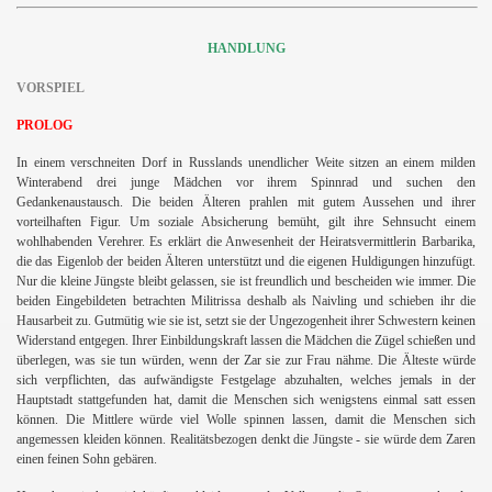
HANDLUNG
VORSPIEL
PROLOG
In einem verschneiten Dorf in Russlands unendlicher Weite sitzen an einem milden
Winterabend drei junge Mädchen vor ihrem Spinnrad und suchen den
Gedankenaustausch. Die beiden Älteren prahlen mit gutem Aussehen und ihrer
vorteilhaften Figur. Um soziale Absicherung bemüht, gilt ihre Sehnsucht einem
wohlhabenden Verehrer. Es erklärt die Anwesenheit der Heiratsvermittlerin Barbarika,
die das Eigenlob der beiden Älteren unterstützt und die eigenen Huldigungen hinzufügt.
Nur die kleine Jüngste bleibt gelassen, sie ist freundlich und bescheiden wie immer. Die
beiden Eingebildeten betrachten Militrissa deshalb als Naivling und schieben ihr die
Hausarbeit zu. Gutmütig wie sie ist, setzt sie der Ungezogenheit ihrer Schwestern keinen
Widerstand entgegen. Ihrer Einbildungskraft lassen die Mädchen die Zügel schießen und
überlegen, was sie tun würden, wenn der Zar sie zur Frau nähme. Die Älteste würde
sich verpflichten, das aufwändigste Festgelage abzuhalten, welches jemals in der
Hauptstadt stattgefunden hat, damit die Menschen sich wenigstens einmal satt essen
können. Die Mittlere würde viel Wolle spinnen lassen, damit die Menschen sich
angemessen kleiden können. Realitätsbezogen denkt die Jüngste - sie würde dem Zaren
einen feinen Sohn gebären.