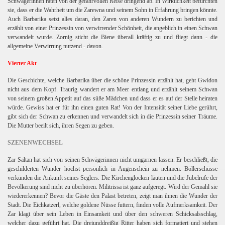
Schwägerinnen raten von der gefahrvollen Reise dringend ab. In Wirklichkeit befürchten
sie, dass er die Wahrheit um die Zarewna und seinem Sohn in Erfahrung bringen könnte.
Auch Barbarika setzt alles daran, den Zaren von anderen Wundern zu berichten und
erzählt von einer Prinzessin von verwirrender Schönheit, die angeblich in einen Schwan
verwandelt wurde. Zornig sticht die Biene überall kräftig zu und fliegt dann - die
allgemeine Verwirrung nutzend - davon.
Vierter Akt
Die Geschichte, welche Barbarika über die schöne Prinzessin erzählt hat, geht Gwidon
nicht aus dem Kopf. Traurig wandert er am Meer entlang und erzählt seinem Schwan
von seinem großen Appetit auf das süße Mädchen und dass er es auf der Stelle heiraten
würde. Gewiss hat er für ihn einen guten Rat! Von der Intensität seiner Liebe gerührt,
gibt sich der Schwan zu erkennen und verwandelt sich in die Prinzessin seiner Träume.
Die Mutter beeilt sich, ihren Segen zu geben.
SZENENWECHSEL
Zar Saltan hat sich von seinen Schwägerinnen nicht umgarnen lassen. Er beschließt, die
geschilderten Wunder höchst persönlich in Augenschein zu nehmen. Böllerschüsse
verkünden die Ankunft seines Seglers. Die Kirchenglocken läuten und die Jubelrufe der
Bevölkerung sind nicht zu überhören. Militrissa ist ganz aufgeregt. Wird der Gemahl sie
wiedererkennen? Bevor die Gäste den Palast betreten, zeigt man ihnen die Wunder der
Stadt. Die Eichkatzerl, welche goldene Nüsse futtern, finden volle Aufmerksamkeit. Der
Zar klagt über sein Leben in Einsamkeit und über den schweren Schicksalsschlag,
welcher dazu geführt hat. Die dreiunddreißig Ritter haben sich formatiert und stehen