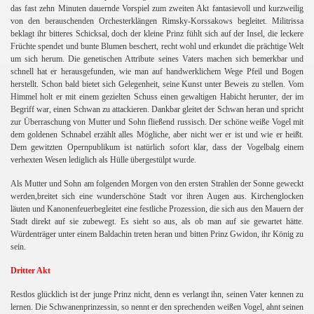
das fast zehn Minuten dauernde Vorspiel zum zweiten Akt fantasievoll und kurzweilig
 PART 1
von den berauschenden Orchesterklängen Rimsky-Korssakows begleitet. Militrissa
beklagt ihr bitteres Schicksal, doch der kleine Prinz fühlt sich auf der Insel, die leckere
Früchte spendet und bunte Blumen beschert, recht wohl und erkundet die prächtige Welt
art II
um sich herum. Die genetischen Attribute seines Vaters machen sich bemerkbar und
schnell hat er herausgefunden, wie man auf handwerklichem Wege Pfeil und Bogen
herstellt. Schon bald bietet sich Gelegenheit, seine Kunst unter Beweis zu stellen. Vom
Himmel holt er mit einem gezielten Schuss einen gewaltigen Habicht herunter, der im
Begriff war, einen Schwan zu attackieren. Dankbar gleitet der Schwan heran und spricht
zur Überraschung von Mutter und Sohn fließend russisch. Der schöne weiße Vogel mit
dem goldenen Schnabel erzählt alles Mögliche, aber nicht wer er ist und wie er heißt.
Dem gewitzten Opernpublikum ist natürlich sofort klar, dass der Vogelbalg einem
verhexten Wesen lediglich als Hülle übergestülpt wurde.
Als Mutter und Sohn am folgenden Morgen von den ersten Strahlen der Sonne geweckt
werden,breitet sich eine wunderschöne Stadt vor ihren Augen aus. Kirchenglocken
läuten und Kanonenfeuerbegleitet eine festliche Prozession, die sich aus den Mauern der
Stadt direkt auf sie zubewegt. Es sieht so aus, als ob man auf sie gewartet hätte.
Würdenträger unter einem Baldachin treten heran und bitten Prinz Gwidon, ihr König zu
sein.
Dritter Akt
Restlos glücklich ist der junge Prinz nicht, denn es verlangt ihn, seinen Vater kennen zu
lernen. Die Schwanenprinzessin, so nennt er den sprechenden weißen Vogel, ahnt seinen