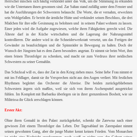
Herrscher mischen sich häufig verkleidet unter das Volk, um die Stimmung zu erkunden
wie die Untertanen ihnen gesonnen sind. Zar Saltan stand zufällig unter dem Fenster und
hat die Ausführungen der Schwestern
belauscht. Die Worte, die er vernahm, erweckten
sein Wohlgefallen. Er betritt die ärmliche Hütte und verkündet seinen Beschluss, die drei
Mädchen für ihre edle Gesinnung zu belohnen und
in seinem Palast wohnen zu lassen.
Einer jeden wird die Aufgabe zugewiesen, welche ihren Fähigkeiten gerecht wird. Die
Älteste darf in der Küche wirtschaften und die Lagerung der Nahrungsmittel
kontrollieren. Die andere wird in die Schneiderwerkstatt versetzt, um das Fertigen der
Gewänder zu beaufsichtigen und die Spinnräder in Bewegung zu halten. Doch der
Wunsch der Jüngsten hat es dem Zaren besonders angetan. Er nimmt sie beim Wort, ihm
einen feinen Thronfolger zu schenken, und macht sie zum Verdruss ihrer neidischen
Schwestern zu seiner Gemahlin.
Das Schicksal will es, dass der Zar in den Krieg ziehen muss. Seine liebe Frau nimmt er
mit ins Feldlager, damit sie ihr Versprechen nicht aus den Augen verliert. Mit festlichen
Rhythmen begleitet das Orchester die Abreise. Die beiden zurückgebliebenen
Schwestern ärgern sich maßlos, weil sie sich von ihrem Aschenputtel ausgetrickst
fühlen. Im Komplott mit Barbarika überlegen sie in ihrer grenzenlosen Bosheit, wie sie
Militrissa ihr Glück zerschlagen können.
Erster Akt:
n
Ohne ihren Gemahl in den Palast zurückgekehrt, schenkt die Zarewna nach einer
gewissen Zeit einem Thronfolger das Leben. Der Tagesablauf im Zarenpalast nimmt
seinen gewohnten Gang, aber die junge Mutter kennt keinen Frieden. Vom Monarchen
ist nicht eine Nachricht angekommen, noch weiß er nichts von der Geburt seines