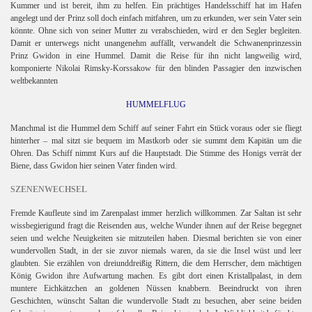
ninow)
Kummer und ist bereit, ihm zu helfen. Ein prächtiges Handelsschiff hat im Hafen
angelegt und der Prinz soll doch einfach mitfahren, um zu erkunden, wer sein Vater sein
könnte. Ohne sich von seiner Mutter zu verabschieden, wird er den Segler begleiten.
Damit er unterwegs nicht unangenehm auffällt, verwandelt die Schwanenprinzessin
Prinz Gwidon in eine Hummel. Damit die Reise für ihn nicht langweilig wird,
komponierte Nikolai Rimsky-Korssakow für den blinden Passagier den inzwischen
weltbekannten
HUMMELFLUG
Manchmal ist die Hummel dem Schiff auf seiner Fahrt ein Stück voraus oder sie fliegt
hinterher – mal sitzt sie bequem im Mastkorb oder sie summt dem Kapitän um die
Ohren. Das Schiff nimmt Kurs auf die Hauptstadt. Die Stimme des Honigs verrät der
Biene, dass Gwidon hier seinen Vater finden wird.
SZENENWECHSEL
Fremde Kaufleute sind im Zarenpalast immer herzlich willkommen. Zar Saltan ist sehr
wissbegierigund fragt die Reisenden aus, welche Wunder ihnen auf der Reise begegnet
seien
und welche Neuigkeiten sie mitzuteilen haben. Diesmal berichten sie von einer
wundervollen Stadt, in der sie zuvor niemals waren, da sie die Insel wüst und leer
glaubten. Sie erzählen von dreiunddreißig Rittern, die dem Herrscher, dem mächtigen
König Gwidon ihre Aufwartung machen. Es gibt dort einen Kristallpalast, in dem
muntere Eichkätzchen an goldenen Nüssen knabbern. Beeindruckt von ihren
Geschichten, wünscht Saltan die wundervolle Stadt zu besuchen, aber seine beiden