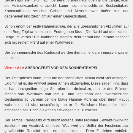
Seine Figur zieht sich nach Geisterart visuell nach oben in die Länge, aber
die Aufmerksamkeit entspricht kaum noch menschlicher Beständigkeit.
 PART 1
Kommunikation zwischen Geister- und Menschenwelt äußert sich nur
degeneriert und zielt nicht auf einen Dauerzustand.
art II
Schon ertönt der erste Hahnenschrei, der alle übersinnlichen Aktivitäten auf
dem Berg Triglaw spontan zu Ende gehen lässt. „Die Nacht auf dem kahlen
Berge ist vorbei.“ Ein taufrischer Morgen zieht herauf und Jaromir befindet
sich mit seinem Pferd auf einer Waldwiese.
Die Sonnenpriester des Radegast werden ihm nun erklären müssen, was er
erlebt hat.
Vierter Akt:
ABENDGEBET VOR DEM SONNENTEMPEL
Der Oberpriester kann kann mit der nächtlichen Vision nicht viel anfangen.
Jaromir rät er, die Antwort seiner Ahnen abzuwarten. Diese sagen ihm, dass
er hart durchgreifen möge. Sie rufen ihm dreimal zu, dass er den Giftmord
rächen soll. Woislawa hört ihm zu und legt dann das unvermeidliche
Geständnis ab. Jaromir der die blaue Flamme Morenas über ihrem Haupt
wahrnimmt, ist sich unschlüssig, ob er für Woislawa Hass oder Liebe
empfinden soll. Doch die Ahnen erzwingen die Blutrache!
Der Tempel Radegasts wird durch Morena unter radikaler Gewalteinwirkung
zerstört – ein Ausdruck sinnloser Wut, weil die Göttin der Finsternis das
gewünschte Resultat nicht erreichen konnte. Dem Zeitlichen entrückt,