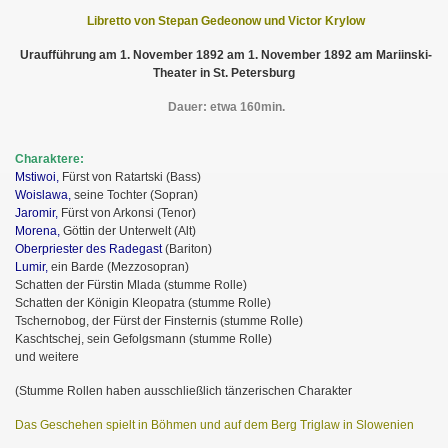
Libretto von Stepan Gedeonow und Victor Krylow
Uraufführung am 1. November 1892 am 1. November 1892 am Mariinski-
Theater in St. Petersburg
Dauer: etwa 160min.
Charaktere:
Mstiwoi,
Fürst von Ratartski (Bass)
Woislawa,
seine Tochter (Sopran)
Jaromir,
Fürst von Arkonsi (Tenor)
Morena,
Göttin der Unterwelt (Alt)
Oberpriester des Radegast
(Bariton)
Lumir,
ein Barde (Mezzosopran)
Schatten der Fürstin Mlada (stumme Rolle)
Schatten der Königin Kleopatra (stumme Rolle)
Tschernobog, der Fürst der Finsternis (stumme Rolle)
Kaschtschej, sein Gefolgsmann (stumme Rolle)
und weitere
(Stumme Rollen haben ausschließlich tänzerischen Charakter
Das Geschehen spielt in Böhmen und auf dem Berg Triglaw in Slowenien