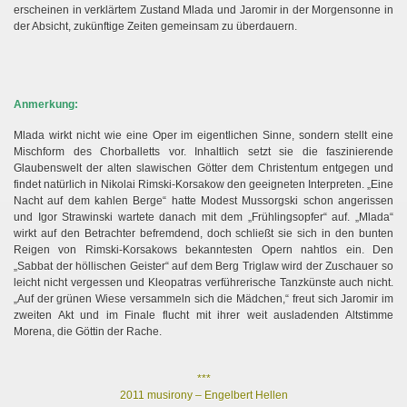
ninow)
erscheinen in verklärtem Zustand Mlada und Jaromir in der Morgensonne in
der Absicht, zukünftige Zeiten gemeinsam zu überdauern.
Anmerkung:
Mlada wirkt nicht wie eine Oper im eigentlichen Sinne, sondern stellt eine
Mischform des Chorballetts vor. Inhaltlich setzt sie die faszinierende
Glaubenswelt der alten slawischen Götter dem Christentum entgegen und
findet natürlich in Nikolai Rimski-Korsakow den geeigneten Interpreten. „Eine
Nacht auf dem kahlen Berge“ hatte Modest Mussorgski schon angerissen
und Igor Strawinski wartete danach mit dem „Frühlingsopfer“ auf. „Mlada“
wirkt auf den Betrachter befremdend, doch schließt sie sich in den bunten
Reigen von Rimski-Korsakows bekanntesten Opern nahtlos ein. Den
„Sabbat der höllischen Geister“ auf dem Berg Triglaw wird der Zuschauer so
leicht nicht vergessen und Kleopatras verführerische Tanzkünste auch nicht.
„Auf der grünen Wiese versammeln sich die Mädchen,“ freut sich Jaromir im
zweiten Akt und im Finale flucht mit ihrer weit ausladenden Altstimme
Morena, die Göttin der Rache.
***
2011 musirony – Engelbert Hellen