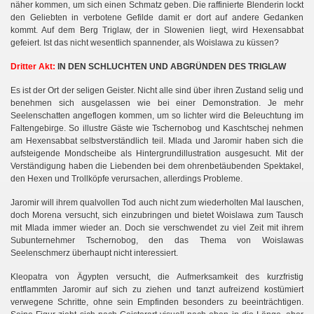
näher kommen, um sich einen Schmatz geben. Die raffinierte Blenderin lockt
den Geliebten in verbotene Gefilde damit er dort auf andere Gedanken
kommt. Auf dem Berg Triglaw, der in Slowenien liegt, wird Hexensabbat
gefeiert. Ist das nicht wesentlich spannender, als Woislawa zu küssen?
Dritter Akt:
IN DEN SCHLUCHTEN UND ABGRÜNDEN DES TRIGLAW
Es ist der Ort der seligen Geister. Nicht alle sind über ihren Zustand selig und
benehmen sich ausgelassen wie bei einer Demonstration. Je mehr
Seelenschatten angeflogen kommen, um so lichter wird die Beleuchtung im
zi
Faltengebirge. So illustre Gäste wie Tschernobog und Kaschtschej nehmen
am Hexensabbat selbstverständlich teil. Mlada und Jaromir haben sich die
aufsteigende Mondscheibe als Hintergrundillustration ausgesucht. Mit der
Verständigung haben die Liebenden bei dem ohrenbetäubenden Spektakel,
den Hexen und Trollköpfe verursachen, allerdings Probleme.
Jaromir will ihrem qualvollen Tod auch nicht zum wiederholten Mal lauschen,
doch Morena versucht, sich einzubringen und bietet Woislawa zum Tausch
mit Mlada immer wieder an. Doch sie verschwendet zu viel Zeit mit ihrem
Subunternehmer Tschernobog, den das Thema von Woislawas
Seelenschmerz überhaupt nicht interessiert.
Kleopatra von Ägypten versucht, die Aufmerksamkeit des kurzfristig
entflammten Jaromir auf sich zu ziehen und tanzt aufreizend kostümiert
verwegene Schritte, ohne sein Empfinden besonders zu beeinträchtigen.