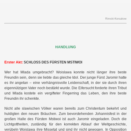
Rimski-Korsakow
HANDLUNG
Erster Akt:
SCHLOSS DES FÜRSTEN MSTIWOI
Wer hat Mlada umgebracht? Woislawa konnte nicht länger ihre beste
Freundin sein, denn sie liebte das gleiche Idol. Der junge Fürst Jaromir hatte
es ihr angetan – eine verhängnisvolle Leidenschaft, in der sie durch ihren
eigennützigen Vater noch bestärkt wurde. Die Eifersucht forderte ihren Tribut
und Mlada kostete ein vergifteter Fingerring das Leben, den ihre beste
Freundin ihr schenkte.
Nicht alle slawischen Völker waren bereits zum Christentum bekehrt und
huldigten den neuen Bräuchen. Zum bevorstehenden Johannisfest in der
großen Halle des Fürsten Mstiwoi ist auch Jaromir eingeladen. Doch die
Lichtgottheiten, zuständig für den korrekten Ablauf der Weltgeschichte,
verübeln Woislawa ihre Missetat und sind ihr nicht gewogen. In Opposition