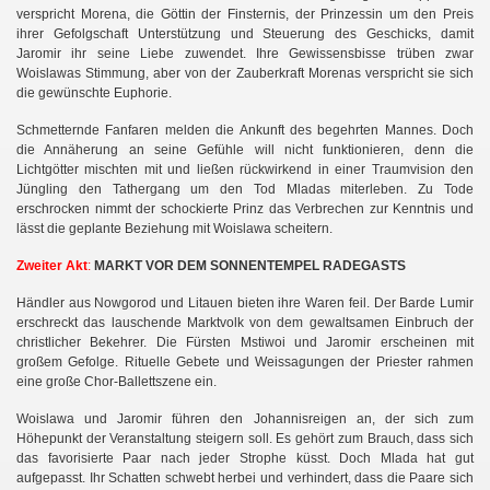
verspricht Morena, die Göttin der Finsternis, der Prinzessin um den Preis
ihrer Gefolgschaft Unterstützung und Steuerung des Geschicks, damit
Jaromir ihr seine Liebe zuwendet. Ihre Gewissensbisse trüben zwar
Woislawas Stimmung, aber von der Zauberkraft Morenas verspricht sie sich
die gewünschte Euphorie.
Schmetternde Fanfaren melden die Ankunft des begehrten Mannes. Doch
die Annäherung an seine Gefühle will nicht funktionieren, denn die
Lichtgötter mischten mit und ließen rückwirkend in einer Traumvision den
Jüngling den Tathergang um den Tod Mladas miterleben. Zu Tode
erschrocken nimmt der schockierte Prinz das Verbrechen zur Kenntnis und
lässt die geplante Beziehung mit Woislawa scheitern.
Zweiter Ak
t
:
MARKT VOR DEM SONNENTEMPEL RADEGASTS
Händler aus Nowgorod und Litauen bieten ihre Waren feil. Der Barde Lumir
erschreckt das lauschende Marktvolk von dem gewaltsamen Einbruch der
christlicher Bekehrer. Die Fürsten Mstiwoi und Jaromir erscheinen mit
großem Gefolge. Rituelle Gebete und Weissagungen der Priester rahmen
eine große Chor-Ballettszene ein.
n
Woislawa und Jaromir führen den Johannisreigen an, der sich zum
Höhepunkt der Veranstaltung steigern soll. Es gehört zum Brauch, dass sich
das favorisierte Paar nach jeder Strophe küsst. Doch Mlada hat gut
aufgepasst. Ihr Schatten schwebt herbei und verhindert, dass die Paare sich