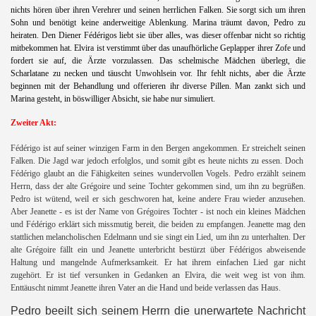
nichts hören über ihren Verehrer und seinen herrlichen Falken. Sie sorgt sich um ihren
Sohn und benötigt keine anderweitige Ablenkung. Marina träumt davon, Pedro zu
heiraten. Den Diener Fédérigos liebt sie über alles, was dieser offenbar nicht so richtig
mitbekommen hat. Elvira ist verstimmt über das unaufhörliche Geplapper ihrer Zofe und
fordert sie auf, die Ärzte vorzulassen. Das schelmische Mädchen überlegt, die
Scharlatane zu necken und täuscht Unwohlsein vor. Ihr fehlt nichts, aber die Ärzte
beginnen mit der Behandlung und offerieren ihr diverse Pillen. Man zankt sich und
Marina gesteht, in böswilliger Absicht, sie habe nur simuliert.
Zweiter Akt:
Fédérigo ist auf seiner winzigen Farm in den Bergen angekommen. Er streichelt seinen
Falken. Die Jagd war jedoch erfolglos, und somit gibt es heute nichts zu essen. Doch
Fédérigo glaubt an die Fähigkeiten seines wundervollen Vogels. Pedro erzählt seinem
Herrn, dass der alte Grégoire und seine Tochter gekommen sind, um ihn zu begrüßen.
Pedro ist wütend, weil er sich geschworen hat, keine andere Frau wieder anzusehen.
Aber Jeanette - es ist der Name von Grégoires Tochter - ist noch ein kleines Mädchen
und Fédérigo erklärt sich missmutig bereit, die beiden zu empfangen. Jeanette mag den
stattlichen melancholischen Edelmann und sie singt ein Lied, um ihn zu unterhalten. Der
alte Grégoire fällt ein und Jeanette unterbricht bestürzt über Fédérigos abweisende
n
Haltung und mangelnde Aufmerksamkeit. Er hat ihrem einfachen Lied gar nicht
zugehört. Er ist tief versunken in Gedanken an Elvira, die weit weg ist von ihm.
Enttäuscht nimmt Jeanette ihren Vater an die Hand und beide verlassen das Haus.
Pedro beeilt sich seinem Herrn die unerwartete Nachricht