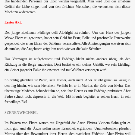
Die handelnden Personen der Oper werden vorgestellt. Man wird über das erhabene
Gefühl der Liebe singen und von den törichten Menschen, die versuchen, sich dieser
Macht zu widersetzen.
Erster Akt:
Der junge Edelmann Fédérigo delli Albérighi ist ruiniert. Um das Herz der jungen
Witwe Elvira zu gewinnen, hat er sein Geld für Feste, Bälle und prachtvolle Feuerwerke
gespendet, die er zu Ehren der Schönen veranstaltete. Alle Anstrengungen erweisen sich
als nutzlos; die Angebetete zeigt ihm nach wie vor die kalte Schulter.
Das Vermögen ist aufgebraucht und Fédérigo bleibt nichts anderes übrig, als den
Rückzug in die Berge anzutreten. Dort besitzt er ein kleines Gehöft, wo sein Liebling,
ein kleiner jagender Falke ihn erwartet und mit Wildbret versorgen wird.
So richtig glücklich ist Pedro, sein Diener, auch nicht. Aber er lebt genau so lässig in
den Tag hinein, wie sein Herrchen. Verliebt ist er in Marina, der Zofe von Elvira. Das
übermütige Mädchen behandelt ihn so, wie ihre Herrin es mit Fédérigo praktiziert. Aber
Pedro schaut nicht depressiv in die Welt. Mit Freude begleitet er seinen Herrn in sein
freiwilliges Exil.
SZENENWECHSEL
Im Palazzo von Elvira warten mit Ungeduld die Ärzte. Elviras kleinem Sohn geht es
nicht gut, und die Ärzte sollen seine Krankheit ergründen. Ununterbrochen plaudert
Marina über den Bewunderer ihrer Herrin, den stattlichen Fédérigo. Aber Elvira will