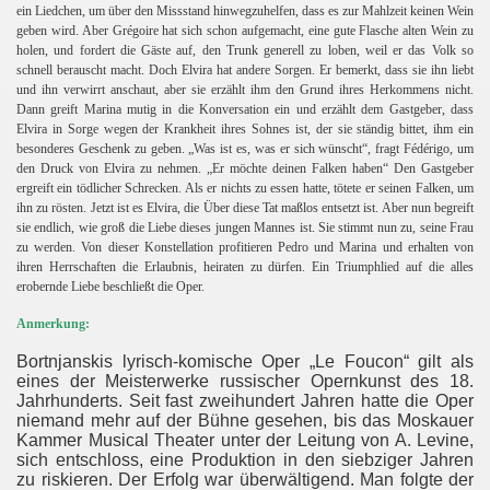
ein Liedchen, um über den Missstand hinwegzuhelfen, dass es zur Mahlzeit keinen Wein
 PART 1
geben wird. Aber Grégoire hat sich schon aufgemacht, eine gute Flasche alten Wein zu
holen, und fordert die Gäste auf, den Trunk generell zu loben, weil er das Volk so
schnell berauscht macht. Doch Elvira hat andere Sorgen. Er bemerkt, dass sie ihn liebt
art II
und ihn verwirrt anschaut, aber sie erzählt ihm den Grund ihres Herkommens nicht.
Dann greift Marina mutig in die Konversation ein und erzählt dem Gastgeber, dass
Elvira in Sorge wegen der Krankheit ihres Sohnes ist, der sie ständig bittet, ihm ein
besonderes Geschenk zu geben. „Was ist es, was er sich wünscht“, fragt Fédérigo, um
den Druck von Elvira zu nehmen. „Er möchte deinen Falken haben“ Den Gastgeber
ergreift ein tödlicher Schrecken. Als er nichts zu essen hatte, tötete er seinen Falken, um
ihn zu rösten. Jetzt ist es Elvira, die Über diese Tat maßlos entsetzt ist. Aber nun begreift
sie endlich, wie groß die Liebe dieses jungen Mannes ist. Sie stimmt nun zu, seine Frau
zu werden. Von dieser Konstellation profitieren Pedro und Marina und erhalten von
ihren Herrschaften die Erlaubnis, heiraten zu dürfen. Ein Triumphlied auf die alles
erobernde Liebe beschließt die Oper.
Anmerkung:
Bortnjanskis lyrisch-komische Oper „Le Foucon“ gilt als
eines der Meisterwerke russischer Opernkunst des 18.
Jahrhunderts. Seit fast zweihundert Jahren hatte die Oper
niemand mehr auf der Bühne gesehen, bis das Moskauer
Kammer Musical Theater unter der Leitung von A. Levine,
sich entschloss, eine Produktion in den siebziger Jahren
zu riskieren. Der Erfolg war überwältigend. Man folgte der