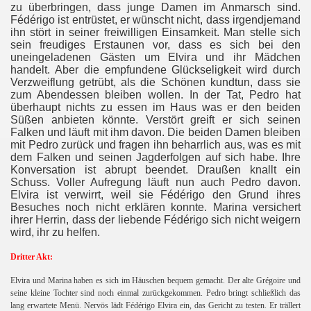
zu überbringen, dass junge Damen im Anmarsch sind.
Fédérigo ist entrüstet, er wünscht nicht, dass irgendjemand
ihn stört in seiner freiwilligen Einsamkeit. Man stelle sich
sein freudiges Erstaunen vor, dass es sich bei den
uneingeladenen Gästen um Elvira und ihr Mädchen
handelt. Aber die empfundene Glückseligkeit wird durch
Verzweiflung getrübt, als die Schönen kundtun, dass sie
zum Abendessen bleiben wollen. In der Tat, Pedro hat
überhaupt nichts zu essen im Haus was er den beiden
Süßen anbieten könnte. Verstört greift er sich seinen
zi
Falken und läuft mit ihm davon. Die beiden Damen bleiben
mit Pedro zurück und fragen ihn beharrlich aus, was es mit
dem Falken und seinen Jagderfolgen auf sich habe. Ihre
Konversation ist abrupt beendet. Draußen knallt ein
Schuss. Voller Aufregung läuft nun auch Pedro davon.
Elvira ist verwirrt, weil
sie Fédérigo den Grund ihres
Besuches noch nicht erklären konnte. Marina versichert
ihrer Herrin, dass der liebende Fédérigo sich nicht weigern
wird, ihr zu helfen.
Dritter Akt:
Elvira und Marina haben es sich im Häuschen bequem gemacht. Der alte Grégoire und
seine kleine Tochter sind noch einmal zurückgekommen. Pedro bringt schließlich das
lang erwartete Menü. Nervös lädt Fédérigo Elvira ein, das Gericht zu testen. Er trällert