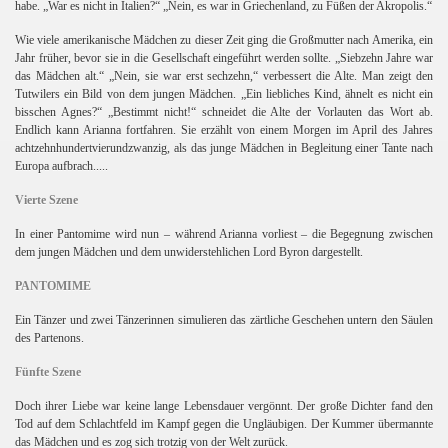
habe. „War es nicht in Italien?“ „Nein, es war in Griechenland, zu Füßen der Akropolis.“
Wie viele amerikanische Mädchen zu dieser Zeit ging die Großmutter nach Amerika, ein
Jahr früher, bevor sie in die Gesellschaft eingeführt werden sollte. „Siebzehn Jahre war
das Mädchen alt.“ „Nein, sie war erst sechzehn,“ verbessert die Alte. Man zeigt den
Tutwilers ein Bild von dem jungen Mädchen.
„Ein liebliches Kind, ähnelt es nicht ein
bisschen Agnes?“ „Bestimmt nicht!“ schneidet die Alte der Vorlauten das Wort ab.
Endlich kann Arianna fortfahren. Sie erzählt von einem Morgen im April des Jahres
achtzehnhundertvierundzwanzig, als das junge Mädchen in Begleitung einer Tante nach
Europa aufbrach.....
Vierte Szene
In einer Pantomime wird nun – während Arianna vorliest – die Begegnung zwischen
dem jungen Mädchen und dem unwiderstehlichen Lord Byron dargestellt.
PANTOMIME
Ein Tänzer und zwei Tänzerinnen simulieren das zärtliche Geschehen untern den Säulen
des Partenons.
Fünfte Szene
Doch ihrer Liebe war keine lange Lebensdauer vergönnt. Der große Dichter fand den
Tod auf dem Schlachtfeld im Kampf gegen die Ungläubigen. Der Kummer übermannte
das Mädchen und es zog sich trotzig von der Welt zurück.