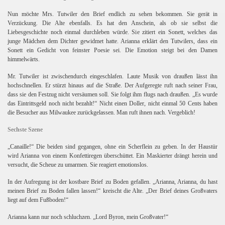
Nun möchte Mrs. Tutwiler den Brief endlich zu sehen bekommen. Sie gerät in
Verzückung. Die Alte ebenfalls. Es hat den Anschein, als ob sie selbst die
Liebesgeschichte noch einmal durchleben würde. Sie zitiert ein Sonett, welches das
junge Mädchen dem Dichter gewidmet hatte. Arianna erklärt den Tutwilers, dass ein
Sonett ein Gedicht von feinster Poesie sei. Die Emotion steigt bei den Damen
himmelwärts.
Mr. Tutwiler ist zwischendurch eingeschlafen. Laute Musik von draußen lässt ihn
hochschnellen. Er stürzt hinaus auf die Straße. Der Aufgeregte ruft nach seiner Frau,
dass sie den Festzug nicht versäumen soll. Sie folgt ihm flugs nach draußen. „Es wurde
das Eintrittsgeld noch nicht bezahlt!“
Nicht einen Doller, nicht einmal 50 Cents haben
die Besucher aus Milwaukee zurückgelassen. Man ruft ihnen nach. Vergeblich!
Sechste Szene
„Canaille!“ Die beiden sind gegangen, ohne ein Scherflein zu geben. In der Haustür
wird Arianna von einem Konfettiregen überschüttet. Ein Maskierter drängt herein und
versucht, die Scheue zu umarmen. Sie reagiert emotionslos.
In der Aufregung ist der kostbare Brief zu Boden gefallen. „Arianna, Arianna, du hast
meinen Brief zu Boden fallen lassen!“ kreischt die Alte. „Der Brief deines Großvaters
liegt auf dem Fußboden!“
Arianna kann nur noch schluchzen. „Lord Byron, mein Großvater!“