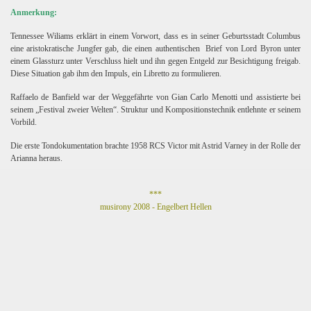
Anmerkung:
Tennessee Wiliams erklärt in einem Vorwort, dass es in seiner Geburtsstadt Columbus
eine aristokratische Jungfer gab, die einen authentischen
Brief von Lord Byron unter
einem Glassturz unter Verschluss hielt und ihn gegen Entgeld zur Besichtigung freigab.
Diese Situation gab ihm den Impuls, ein Libretto zu formulieren.
Raffaelo de Banfield war der Weggefährte von Gian Carlo Menotti und assistierte bei
seinem „Festival zweier Welten“. Struktur und Kompositionstechnik entlehnte er seinem
Vorbild.
Die erste Tondokumentation brachte 1958 RCS Victor mit Astrid Varney in der Rolle der
Arianna heraus.
***
musirony 2008 - Engelbert Hellen