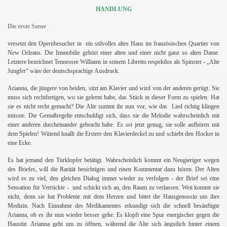
HANDLUNG
Die erste Szene
versetzt den Opernbesucher in
ein stilvolles altes Haus im französischen Quartier von
New Orleans. Die Immobilie gehört einer alten und einer nicht ganz so alten Dame.
Letztere bezeichnet Tennessee Williams in seinem Libretto respektlos als Spinster - „Alte
Jungfer“ wäre der deutschsprachige Ausdruck.
Arianna, die jüngere von beiden, sitzt am Klavier und wird von der anderen gerügt. Sie
muss sich rechtfertigen, wo sie gelernt habe, das Stück in dieser Form zu spielen. Hat
sie es nicht recht gemacht? Die Alte summt ihr nun vor, wie das
Lied richtig klingen
müsste. Die Gemaßregelte entschuldigt sich, dass sie die Melodie wahrscheinlich mit
einer anderen durcheinander gebracht habe. Es sei jetzt genug, sie solle aufhören mit
dem Spielen! Wütend knallt die Erstere den Klavierdeckel zu und schiebt den Hocker in
eine Ecke.
Es hat jemand den Türklopfer betätigt. Wahrscheinlich kommt ein Neugieriger wegen
des Briefes, will die Rarität besichtigen und einen Kommentar dazu hören. Der Alten
wird es zu viel, den gleichen Dialog immer wieder zu verfolgen - der Brief sei eine
Sensation für Verrückte -
und schickt sich an, den Raum zu verlassen. Weit kommt sie
nicht, denn sie hat Probleme mit dem Herzen und bittet die Hausgenossin um ihre
Medizin. Nach Einnahme des Medikamentes erkundigt sich die schnell besänftigte
Arianna, ob es ihr nun wieder besser gehe. Es klopft eine Spur energischer gegen die
Haustür. Arianna geht um zu öffnen, während die Alte sich ängstlich hinter einem