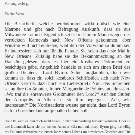
Vorhang verbirgt.
Zweite Szene
Die Besucherin, welche hereinkommt, wirkt optisch wie eine
Matrone und gibt nach Befragung Auskunft, dass sie aus
Milwaukee komme. Eigentlich sei sie mit ihrem Mann wegen des
verrückten Karnevals nach New Orleans gekommen, aber
Winston will nicht eintreten, weil ihm der Vorwand zu dumm sei.
Er interessiere sich nur für die Parade. Sie seien das erste Mal in
New Orleans. Zufällig habe sie die Bekanntmachung an der
Haustür gelesen, dass es hier ein kostbares Dokument zu
besichtigen gäbe. Angeblich handele es sich um einen Brief des
großen Dichters,
Lord Byron. Schier unglaublich, doch wie
kommt es, dass ein solch kostbares Schriftstück sich nach New
Orleans verirrte, dazu noch ein Liebesbrief? Nun, das Schreiben
sei an ihre Großmutter, Irenèe Marguerite de Pointevant adressiert.
„Wo traf die ehrenwerte Großmutter den Lord?“ Auf den Stufen
der Akropolis in Athen sei sie ihm begegnet. „Ach, wie
interessant!“ Die Nordstaatlerin wusste gar nicht, dass Lord Byron
sich in Griechenland aufgehalten haben soll.
Die Alte kann es n
un doch nicht lassen, hinter dem Vorhang hervorzukommen. Über so
viel Dummheit kann sie nur lachen. Arianna klärt nun auf: Lord Byron ging freiwillig
ins Exil und verbrachte die letzten Jahre seines Lebens im turbulenten Griechenland. Die