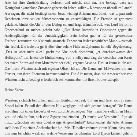
Alte hat ihre Zurückhaltung verloren und mischt sich ein. Sie beklagt, dass am
Königshof skandalöse Zustände geherrscht haben sollen – Korruption überall im Lande!
Aussagen, die nicht bestätigt seien, beschwichtigt Arianna und bittet,
das unpassende
Benehmen ihrer sinilen Mitbewohnerin zu entschuldigen. Die Fremde ist gar nicht
gekränkt, bindet die Alte in den Dialog ein und fragt teilnahmsvoll, was Lord Byron in
Griechenland zu suchen gehabt habe. „Der Heros kämpfte in Opposition gegen die
Andersgläubigen für die Unabhängigkeit. Sein Leben gab er für die grenzenlose
Freiheit“ resümiert die Alte enthusiastisch. Er war ein leidenschaftlicher Mann – niemals
ein Teufel. Die Belehrte gerät über eine solche Fülle an Opfermut in helle Begeisterung.
„Das ist aber nicht alles“ packt die Alte noch obendrauf, „er durchschwamm den
Hellespont.“ „Er leitete die Einäscherung von Shelley und trug die Gedichte von Keats
bei einem Sturm auf dem Mittelmeer bei sich“, ergänzt Arianna. Das ist kaum zu fassen.
Das muss Winston auch mit eigenen Ohren hören. Die Dame aus Milwaukee tritt ans
Fenster, um ihren Ehemann hereinzuwinken. Die Alte meint, dass die Anwesenheit von
Winston nicht unbedingt erforderlich sei, kommt aber mit ihrem Protest zu spät.
Dritte Szene
Winston, sichtlich betrunken und mit Konfetti bestreut, tritt ein und lässt sich in einen
Sessel fallen. Er soll den albernen Hut weglegen und sich gesittet betragen! Die Dame
wird ihm nun einen Liebesbrief von Lord Byron zeigen. Mrs. Tutwiler stellt ihren Mann
vor und erlaubt ihm, sich eine Zigarre anzuzünden. „Er raucht wie Vesuvius“
fügt sie
hinzu. „Rauchen sei eine überflüssige Angewohnheit“ kommentiert die Alte. Arianna
stellt dem Gast einen Aschenbecher hin. Mrs. Tutwiler erläutert ihrem Mann, dass man
ihm nun berichten wird, auf welche Weise eine Großmutter Lord Byron kennen gelernt