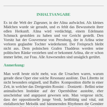
INHALTSANGABE
Es ist die Welt der Zigeuner, in der Alina aufwächst. Als kleines
Mädchen wurde sie geraubt, und es fehlt das Bewusstsein ihrer
edlen Herkunft. Alina wird verdächtigt, einem Edelmann
Schmuck gestohlen zu haben und vor Gericht gestellt. Den
Vorsitz hat der Gouverneur von Pressburg, der in Arlina seine
verloren geglaubte Tochter wiederkennt. Der Freispruch bleibt
nicht aus. Dem polnischen Grafen Thaddeus werden seine
politischen Ränke verziehen und er bekommt Arlina, die er schon
immer liebte, zur Frau. Alle Anwesenden sind unsäglich gerührt.
Anmerkung:
Man weiß heute nicht mehr, was die Ursachen waren, warum
gerade diese Oper eine solche Resonanz auslöste. Das Libretto ist
nicht besonders originell, und Balfes
Komposition dürfte in einer
Zeit, in welcher das Dreigestirn Rossini – Donizetti - Bellini seine
animalischen Instinkte auf der Opernbühne austobte, eher
unscheinbar und angepasst gewesen sein. Man vergesse nicht,
dass der oppositionelle junge Verdi, heißblütig und vital, mit
einfallsreicher Melodik und hämmernden Rhythmen die Gemüter