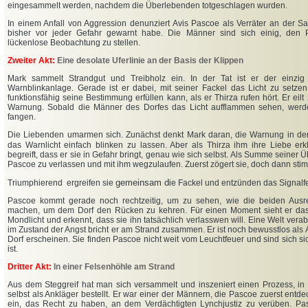
eingesammelt werden, nachdem die Überlebenden totgeschlagen wurden.
In einem Anfall von Aggression denunziert Avis Pascoe als Verräter an der Sa
bisher vor jeder Gefahr gewarnt habe. Die Männer sind sich einig, den P
lückenlose Beobachtung zu stellen.
Zweiter Akt:
Eine desolate Uferlinie an der Basis der Klippen
Mark sammelt Strandgut und Treibholz ein. In der Tat ist er der einzig 
Warnblinkanlage. Gerade ist er dabei, mit seiner Fackel das Licht zu setzen
funktionsfähig seine Bestimmung erfüllen kann, als er Thirza rufen hört. Er eilt
Warnung. Sobald die Männer des Dorfes das Licht aufflammen sehen, wer
fangen.
Die Liebenden umarmen sich. Zunächst denkt Mark daran, die Warnung in d
das Warnlicht einfach blinken zu lassen. Aber als Thirza ihm ihre Liebe erkl
begreift, dass er sie in Gefahr bringt, genau wie sich selbst. Als Summe seiner Ü
Pascoe zu verlassen und mit ihm wegzulaufen. Zuerst zögert sie, doch dann stim
gemeinsam d
Triumphierend ergreifen sie
ie Fackel und entzünden das Signalf
Pascoe kommt gerade noch rechtzeitig, um zu sehen, wie die beiden Ausr
machen, um dem Dorf den Rücken zu kehren. Für einen Moment sieht er das
Mondlicht und erkennt, dass sie ihn tatsächlich verlasswen will. Eine Welt verab
im Zustand der Angst bricht er am Strand zusammen. Er ist noch bewusstlos als
Dorf erscheinen. Sie finden Pascoe nicht weit vom Leuchtfeuer und sind sich sic
ist.
Dritter Akt:
In einer Felsenhöhle am Strand
Aus dem Steggreif hat man sich versammelt und inszeniert einen Prozess, i
selbst als Ankläger bestellt. Er war einer der Männern, die Pascoe zuerst entdec
ein, das Recht zu haben, an dem Verdächtigten Lynchjustiz zu verüben. Pas