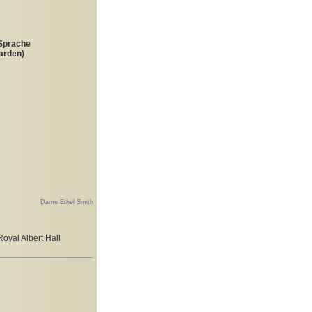
 Sprache
arden)
Dame Ethel Smith
oyal Albert Hall