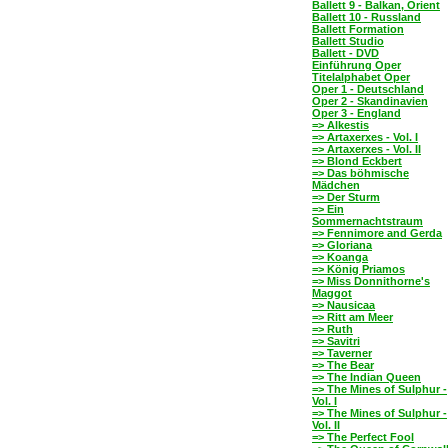
Ballett 9 - Balkan, Orient
Ballett 10 - Russland
Ballett Formation
Ballett Studio
Ballett - DVD
Einführung Oper
Titelalphabet Oper
Oper 1 - Deutschland
Oper 2 - Skandinavien
Oper 3 - England
=> Alkestis
=> Artaxerxes - Vol. I
=> Artaxerxes - Vol. II
=> Blond Eckbert
=> Das böhmische
Mädchen
=> Der Sturm
=> Ein
Sommernachtstraum
=> Fennimore and Gerda
=> Gloriana
=> Koanga
=> König Priamos
=> Miss Donnithorne's
Maggot
=> Nausicaa
=> Ritt am Meer
=> Ruth
=> Savitri
=> Taverner
=> The Bear
=> The Indian Queen
=> The Mines of Sulphur -
Vol. I
=> The Mines of Sulphur -
Vol. II
=> The Perfect Fool