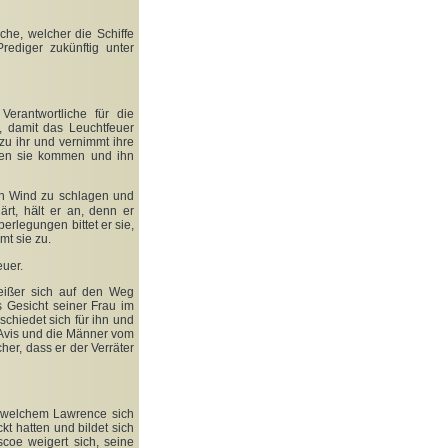
che, welcher die Schiffe
rediger zukünftig unter
Verantwortliche für die
, damit das Leuchtfeuer
 zu ihr und vernimmt ihre
den sie kommen und ihn
en Wind zu schlagen und
ä
ärt, h
lt er an, denn er
berlegungen bittet er sie,
mt sie zu.
euer.
eißer sich auf den Weg
 Gesicht seiner Frau im
schiedet sich für ihn und
 Avis und die Männer vom
her, dass er der Verräter
n welchem Lawrence sich
kt hatten und bildet sich
coe weigert sich, seine