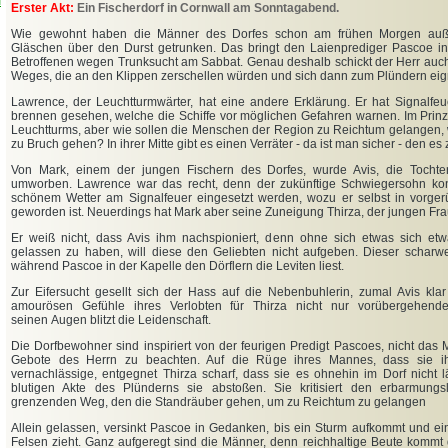
l
Erster Akt:
Ein Fischerdorf in Cornwall am Sonntagabend.
Wie gewohnt haben die Männer des Dorfes schon am frühen Morgen auße
Gläschen über den Durst getrunken. Das bringt den Laienprediger Pascoe in
Betroffenen wegen Trunksucht am Sabbat. Genau deshalb schickt der Herr auch
Weges, die an den Klippen zerschellen würden und sich dann zum Plündern eig
Lawrence, der Leuchtturmwärter, hat eine andere Erklärung. Er hat Signalfeu
brennen gesehen, welche die Schiffe vor möglichen Gefahren warnen. Im Prinzi
Leuchtturms, aber wie sollen die Menschen der Region zu Reichtum gelangen, 
zu Bruch gehen? In ihrer Mitte gibt es einen Verräter - da ist man sicher - den es z
Von Mark, einem der jungen Fischern des Dorfes, wurde Avis, die Tochter
umworben. Lawrence war das recht, denn der zukünftige Schwiegersohn kon
schönem Wetter am Signalfeuer eingesetzt werden, wozu er selbst in vorge
geworden ist. Neuerdings hat Mark aber seine Zuneigung Thirza, der jungen Fr
Er weiß nicht, dass Avis ihm nachspioniert, denn ohne sich etwas sich e
gelassen zu haben, will diese den Geliebten nicht aufgeben. Dieser scharw
während Pascoe in der Kapelle den Dörflern die Leviten liest.
Zur Eifersucht gesellt sich der Hass auf die Nebenbuhlerin, zumal Avis klar
amourösen Gefühle ihres Verlobten für Thirza nicht nur vorübergehend
seinen
Augen blitzt die Leidenschaft.
Die Dorfbewohner sind inspiriert von der feurigen Predigt Pascoes, nicht das 
Gebote des Herrn zu beachten. Auf die Rüge ihres Mannes, dass sie ih
vernachlässige, entgegnet Thirza scharf, dass sie es ohnehin im Dorf nicht l
blutigen Akte des Plünderns sie abstoßen. Sie kritisiert den erbarmungs
grenzenden Weg, den die Standräuber gehen, um zu Reichtum zu gelangen
Allein gelassen, versinkt Pascoe in Gedanken, bis ein Sturm aufkommt und ei
Felsen zieht. Ganz aufgeregt sind die Männer, denn reichhaltige Beute komm