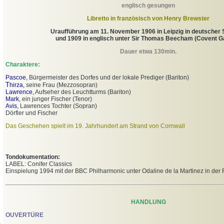
englisch gesungen
Libretto in französisch von Henry Brewster
Uraufführung am 11. November 1906 in Leipzig in deutscher
und 1909 in englisch unter Sir Thomas Beecham (Covent G
Dauer etwa 130min.
Charaktere:
Pascoe,
Bürgermeister des Dorfes und der lokale Prediger (Bariton)
T
hirza,
seine Frau (Mezzosopran)
Lawrence,
Aufseher des Leuchtturms (Bariton)
Mark,
ein junger Fischer (Tenor)
Avis,
Lawrences Tochter (Sopran)
Dörfler und Fischer
Das Geschehen spielt im 19. Jahrhundert am Strand von Cornwall
Tondokumentation:
LABEL: Conifer Classics
Einspielung 1994 mit der BBC Philharmonic unter Odaline de la Martinez in der R
HANDLUNG
OUVERTÜRE