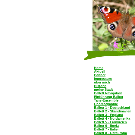
Home
Aktuell
Banner
Impressum
über mich
Historie
meine Stadt
Ballett Navigation
Einführung Ballett
Tanz-Ensemble
Choreographie
Ballett 1 - Deutschland
Ballett 2 - Skandinavien
Ballett 3 - England
Ballett 4 - Nordamerika
Ballett 5 - Frankreich
Ballett 6 - Iberia
Ballett 7 - Italien
Ballett 8 - Osteuropa