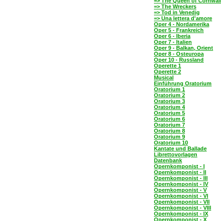
=> The Queen of Cornwal
=> The Wreckers
=> Tod in Venedig
=> Una lettera d'amore
Oper 4 - Nordamerika
Oper 5 - Frankreich
Oper 6 - Iberia
Oper 7 - Italien
Oper 9 - Balkan, Orient
Oper 8 - Osteuropa
Oper 10 - Russland
Operette 1
Operette 2
Musical
Einführung Oratorium
Oratorium 1
Oratorium 2
Oratorium 3
Oratorium 4
Oratorium 5
Oratorium 6
Oratorium 7
Oratorium 8
Oratorium 9
Oratorium 10
Kantate und Ballade
Librettovorlagen
Datenbank
Opernkomponist - I
Opernkomponist - II
Opernkomponist - III
Opernkomponist - IV
Opernkomponist - V
Opernkomponist - VI
Opernkomponist - VII
Opernkomponist - VIII
Opernkomponist - IX
Opernkomponist - X