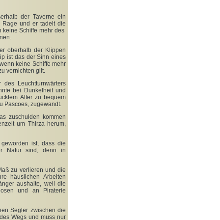
rhalb der Taverne ein
 Rage und er tadelt die
 keine Schiffe mehr des
nen.
er oberhalb der Klippen
p ist das der Sinn eines
wenn keine Schiffe mehr
u vernichten gilt.
 des Leuchtturnwärters
nte bei Dunkelheit und
rücktem Alter zu bequem
au Pascoes, zugewandt.
twas zuschulden kommen
enzelt um Thirza herum,
 geworden ist, dass die
er Natur sind, denn in
Maß zu verlieren und die
re häuslichen Arbeiten
änger aushalte, weil die
losen und an Piraterie
nen Segler zwischen die
t des Wegs und muss nur