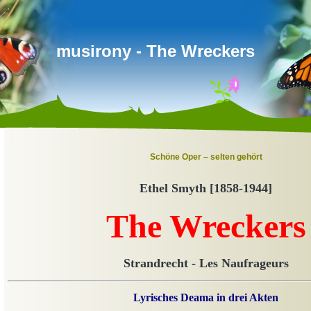
musirony - The Wreckers
Schöne Oper – selten gehört
Ethel
S
myth [1858-1944]
The Wreckers
Strandrecht - Les Naufrageurs
Lyrisches Deama in drei Akten