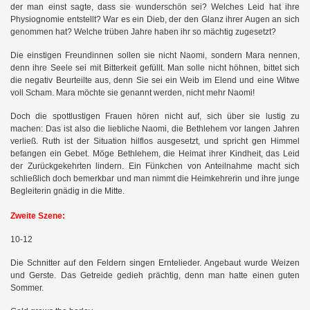
der man einst sagte, dass sie wunderschön sei? Welches Leid hat ihre
Physiognomie entstellt? War es ein Dieb, der den Glanz ihrer Augen an sich
genommen hat? Welche trüben Jahre haben ihr so mächtig zugesetzt?
Die einstigen Freundinnen sollen sie nicht Naomi, sondern Mara nennen,
denn ihre Seele sei mit Bitterkeit gefüllt. Man solle nicht höhnen, bittet sich
die negativ Beurteilte aus, denn Sie sei ein Weib im Elend und eine Witwe
voll Scham. Mara möchte sie genannt werden, nicht mehr Naomi!
Doch die spottlustigen Frauen hören nicht auf, sich über sie lustig zu
machen: Das ist also die liebliche Naomi, die Bethlehem vor langen Jahren
verließ. Ruth ist der Situation hilflos ausgesetzt, und spricht gen Himmel
befangen ein Gebet. Möge Bethlehem, die Heimat ihrer Kindheit, das Leid
der Zurückgekehrten lindern. Ein Fünkchen von Anteilnahme macht sich
schließlich doch bemerkbar und man nimmt die Heimkehrerin und ihre junge
Begleiterin gnädig in die Mitte.
Zweite Szene:
10-12
Die Schnitter auf den Feldern singen Erntelieder. Angebaut wurde Weizen
und Gerste. Das Getreide gedieh prächtig, denn man hatte einen guten
Sommer.