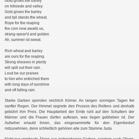
Gold grows the barley
on hillsiede and valley.
Gold grows the barley
and tall stands the wheat.
Rope for the reaping
the corn now awaits us,
strang-spear'd and golden.
Ah, summer ist sweat.
Rich wheat and barley
are ours for the reaping.
Strong sheaves in plenty
will spill out their rain.
Loud be our praises
to him who entriched them
with long days of sunshine
and oft falling rain.
Starke Garben spenden reichlich Körner. An langen sonnigen Tagen fiel
sanfter Regen. Der Himmel segnete den Prozess des Reifens und deshalb
gebührt ihm Preis. Die Hauptarbeit der Ernte ruht auf den Schultern der
Männer und die Frauen dürfen auflesen, was liegen geblieben ist. Der
Aufseher erlaubt ihnen, das eingesammelte für den Eigenbedarf
mitzunehmen, denn schließlich gehören alle zum Stamme Juda.