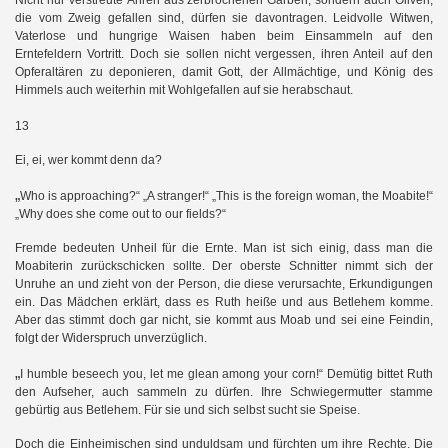
Nicht nur verstreute Ähren aus zerbrochenen Garben, sondern auch Oliven,
die vom Zweig gefallen sind, dürfen sie davontragen. Leidvolle Witwen,
Vaterlose und hungrige Waisen haben beim Einsammeln auf den
Erntefeldern Vortritt. Doch sie sollen nicht vergessen, ihren Anteil auf den
Opferaltären zu deponieren, damit Gott, der Allmächtige, und König des
Himmels auch weiterhin mit Wohlgefallen auf sie herabschaut.
13
Ei, ei, wer kommt denn da?
„
Who is approaching?“ „A stranger!“ „This is the foreign woman, the Moabite!“
„Why does she come out to our fields?“
Fremde bedeuten Unheil für die Ernte. Man ist sich einig, dass man die
Moabiterin zurückschicken sollte. Der oberste Schnitter nimmt sich der
Unruhe an und zieht von der Person, die diese verursachte, Erkundigungen
ein. Das Mädchen erklärt, dass es Ruth heiße und aus Betlehem komme.
Aber das stimmt doch gar nicht, sie kommt aus Moab und sei eine Feindin,
folgt der Widerspruch unverzüglich.
„
I humble beseech you, let me glean among your corn!“ Demütig bittet Ruth
den Aufseher, auch sammeln zu dürfen. Ihre Schwiegermutter stamme
gebürtig aus Betlehem. Für sie und sich selbst sucht sie Speise.
Doch die Einheimischen sind unduldsam und fürchten um ihre Rechte. Die