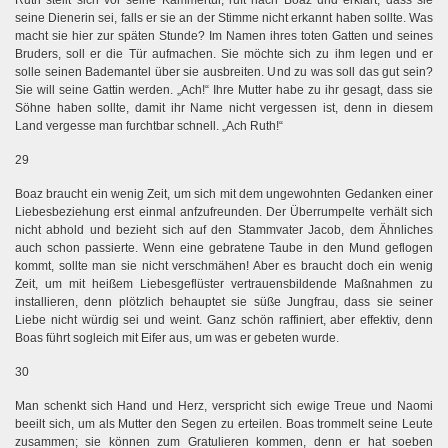
Ruth stellt sich vor seine Kammertür, ruft nach Boaz und erklärt, dass sie
seine Dienerin sei, falls er sie an der Stimme nicht erkannt haben sollte. Was
macht sie hier zur späten Stunde? Im Namen ihres toten Gatten und seines
Bruders, soll er die Tür aufmachen. Sie möchte sich zu ihm legen und er
solle seinen Bademantel über sie ausbreiten. Und zu was soll das gut sein?
Sie will seine Gattin werden. „Ach!“ Ihre Mutter habe zu ihr gesagt, dass sie
Söhne haben sollte, damit ihr Name nicht vergessen ist, denn in diesem
Land vergesse man furchtbar schnell. „Ach Ruth!“
29
Boaz braucht ein wenig Zeit, um sich mit dem ungewohnten Gedanken einer
Liebesbeziehung erst einmal anfzufreunden. Der Überrumpelte verhält sich
nicht abhold und bezieht sich auf den Stammvater Jacob, dem Ähnliches
auch schon passierte. Wenn eine gebratene Taube in den Mund geflogen
kommt, sollte man sie nicht verschmähen! Aber es braucht doch ein wenig
Zeit, um mit heißem Liebesgeflüster vertrauensbildende Maßnahmen zu
installieren, denn plötzlich behauptet sie süße Jungfrau, dass sie seiner
Liebe nicht würdig sei und weint. Ganz schön raffiniert, aber effektiv, denn
Boas führt sogleich mit Eifer aus, um was er gebeten wurde.
30
Man schenkt sich Hand und Herz, verspricht sich ewige Treue und Naomi
beeilt sich, um als Mutter den Segen zu erteilen. Boas trommelt seine Leute
zusammen; sie können zum Gratulieren kommen, denn er hat soeben