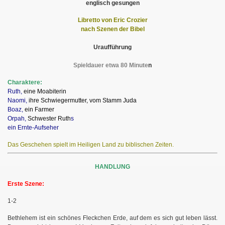
englisch gesungen
Libretto von Eric Crozier
nach Szenen der Bibel
Uraufführung
Spieldauer etwa 80 Minute
n
Charaktere:
Ruth,
eine Moabiterin
Naomi,
ihre Schwiegermutter, vom Stamm Juda
Boaz,
ein Farmer
Orpah,
Schwester Ruth
s
ein Ernte-Aufseher
Das Geschehen spielt im Heiligen Land zu biblischen Zeiten.
HANDLUNG
Erste Szene:
1-2
Bethlehem ist ein schönes Fleckchen Erde, auf dem es sich gut leben lässt.