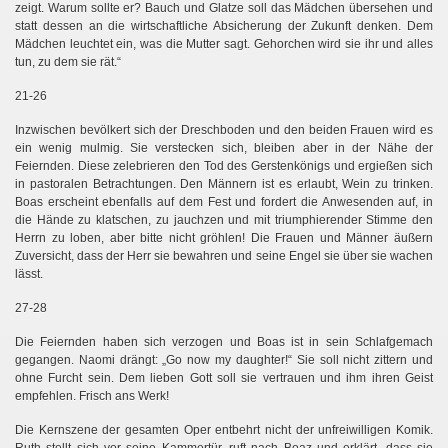
zeigt. Warum sollte er? Bauch und Glatze soll das Mädchen übersehen und
statt dessen an die wirtschaftliche Absicherung der Zukunft denken. Dem
Mädchen leuchtet ein, was die Mutter sagt. Gehorchen wird sie ihr und alles
tun, zu dem sie rät.“
21-26
Inzwischen bevölkert sich der Dreschboden und den beiden Frauen wird es
ein wenig mulmig. Sie verstecken sich, bleiben aber in der Nähe der
Feiernden. Diese zelebrieren den Tod des Gerstenkönigs und ergießen sich
in pastoralen Betrachtungen. Den Männern ist es erlaubt, Wein zu trinken.
Boas erscheint ebenfalls auf dem Fest und fordert die Anwesenden auf, in
die Hände zu klatschen, zu jauchzen und mit triumphierender Stimme den
Herrn zu loben, aber bitte nicht gröhlen! Die Frauen und Männer äußern
Zuversicht, dass der Herr sie bewahren und seine Engel sie über sie wachen
lässt.
27-28
Die Feiernden haben sich verzogen und Boas ist in sein Schlafgemach
gegangen. Naomi drängt: „Go now my daughter!“
Sie soll nicht zittern und
ohne Furcht sein. Dem lieben Gott soll sie vertrauen und ihm ihren Geist
empfehlen. Frisch ans Werk!
Die Kernszene der gesamten Oper entbehrt nicht der unfreiwilligen Komik.