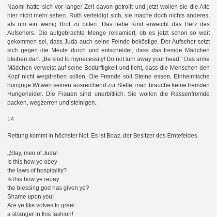
Naomi hatte sich vor langer Zeit davon getrollt und jetzt wollen sie die Alte
hier nicht mehr sehen. Ruth verteidigt sich, sie mache doch nichts anderes,
als um ein wenig Brot zu bitten. Das liebe Kind erweicht das Herz des
Aufsehers. Die aufgebrachte Menge reklamiert, ob es jetzt schon so weit
gekommen sei, dass Juda auch seine Feinde beköstige. Der Aufseher setzt
sich gegen die Meute durch und entscheidet, dass das fremde Mädchen
bleiben darf. „Be kind to mynecessity! Do not turn away your head.“ Das arme
Mädchen verweist auf seine Bedürftigkeit und fleht, dass die Menschen den
Kopf nicht wegdrehen sollen. Die Fremde soll Steine essen. Einheimische
hungrige Witwen seinen ausreichend zur Stelle, man brauche keine fremden
Hungerleider. Die Frauen sind unerbittlich. Sie wollen die Rassenfremde
packen, wegzerren und steinigen.
14
Rettung kommt in höchster Not. Es ist Boaz, der Besitzer des Erntefeldes.
„
Stay, men of Juda!
Is this how ye obey
the laws of hospitality?
Is this how ye repay
the blessing god has given ye?
Shame upon you!
Are ye like volves to greet
a stranger in this fashion!