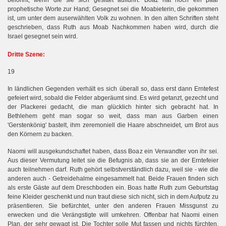
belohnt, wenn die sie sich gesittet aufführt. Boaz hat noch ein paar
prophetische Worte zur Hand; Gesegnet sei die Moabieterin, die gekommen
ist, um unter dem auserwählten Volk zu wohnen. In den alten Schriften steht
geschrieben, dass Ruth aus Moab Nachkommen haben wird, durch die
Israel gesegnet sein wird.
Dritte Szene:
19
In ländlichen Gegenden verhält es sich überall so, dass erst dann Erntefest
gefeiert wird, sobald die Felder abgeräumt sind. Es wird getanzt, gezecht und
der Plackerei gedacht, die man glücklich hinter sich gebracht hat. In
Bethlehem geht man sogar so weit, dass man aus Garben einen
'Gerstenkönig' bastelt, ihm zeremoniell die Haare abschneidet, um Brot aus
den Körnern zu backen.
Naomi will ausgekundschaftet haben, dass Boaz ein Verwandter von ihr sei.
Aus dieser Vermutung leitet sie die Befugnis ab, dass sie an der Erntefeier
auch teilnehmen darf. Ruth gehört selbstverständlich dazu, weil sie - wie die
anderen auch - Getreidehalme eingesammelt hat. Beide Frauen finden sich
als erste Gäste auf dem Dreschboden ein. Boas hatte Ruth zum Geburtstag
feine Kleider geschenkt und nun traut diese sich nicht, sich in dem Aufputz zu
präsentieren. Sie befürchtet, unter den anderen Frauen Missgunst zu
erwecken und die Verängstigte will umkehren. Offenbar hat Naomi einen
Plan, der sehr gewagt ist. Die Tochter solle Mut fassen und nichts fürchten,