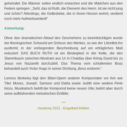
geheiratet. Die Männer sollen endlich erwachen und die Mädchen aus den
Federn springen: „Seht, das ist Ruth, die Dienerin des Herrn. Ist sie nicht jung
und schön? Allerdings, die Gottesliebe, die in ihrem Herzen wohnt, verdient
noch mehr Aufmerksamkeit!“
Anmerkung:
Ohne den dramatischen Ablauf des Geschehens zu beeinträchtigen wurde
der theologischen Schwulst am Schluss des Werkes, so wie der Librettist ihn
ausformt, in der vorliegenden Beschreibung auf ein erträgliches Maß
reduziert. DAS BUCH RUTH ist ein Bindeglied in der Kette, die den
Stammbaum zwischen Abraham aus Ur in Chaldäa über König David bis zu
Jesus von Nazareth durchzählt. Das Thema vom schlafenden Boaz
behandelt auch Victor Hugo in seiner Dichtung „Booz endormi.“
Lennox Berkeley fügt den Bibel-Opern anderer Komponisten vor ihm wie
Titel: Moses, Joseph. Samson und Dalila sowie Judith eine weitere Perle
hinzu. Musikalisch betritt der Komponist keine neuen Ufer, betört aber durch
seine aufblühenden melodischen Einfälle.
***
musirony 2011 - Engelbert Hellen