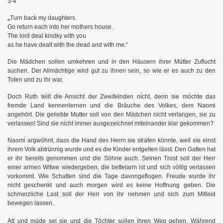
3-4
„
Turn back my daughters.
Go return each into her mothers house.
The lord deal kindky with you
as he have dealt with the dead and with me.“
Die Mädchen sollen umkehren und in den Häusern ihrer Mütter Zuflucht
suchen. Der Allmächtige wird gut zu ihnen sein, so wie er es auch zu den
Toten und zu ihr war.
Doch Ruth teilt die Ansicht der Zweifelnden nicht, denn sie möchte das
fremde Land kennenlernen und die Bräuche des Volkes, dem Naomi
angehört. Die geliebte Mutter soll von den Mädchen nicht verlangen, sie zu
verlassen! Sind sie nicht immer ausgezeichnet miteinander klar gekommen?
Naomi argwöhnt, dass die Hand des Herrn sie strafen könnte, weil sie einst
ihrem Volk abtrünnig wurde und es die Kinder entgelten lässt. Den Gatten hat
er ihr bereits genommen und die Söhne auch. Seinen Trost soll der Herr
einer armen Witwe wiedergeben, die bettelarm ist und sich völlig verlassen
vorkommt. Wie Schatten sind die Tage davongeflogen. Freude wurde ihr
nicht geschenkt und auch morgen wird es keine Hoffnung geben. Die
schmerzliche Last soll der Herr von ihr nehmen und sich zum Mitleid
bewegen lassen.
Alt und müde sei sie und die Töchter sollen ihren Weg gehen. Während