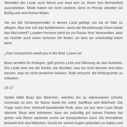
Verhalten der Leute auch falsch und traut sich zu, Ihnen ihre Borniertheit
auszutreiben. Strafe haben sie nicht verdient, denn im Prinzip arbeiten sie
fleißig und sind frohen Mutes.
Sie sei der Schwiegermutter in dieses Land gefolgt, um sie im Alter zu
pflegen. Aber wie soll das funktionieren, wenn die Bevölkerungn ihnen beide
den Mut nimmt? Loyalen Herzens steht sie zur Rasse ihrer Verwandten, aber
sie möchte auch einen sicheren Ort finden, an dem sie unbehelligt leben
kann.
„
Your companions await you in the field. Leave us!
Boaz versteht ihr Anliegen, gibt grünes Licht und Weisung an den Aufseher.
Die Leute sind wie die Kinder, die fürchten, was sie nicht kennen und alles
hassen, was sie nicht verstehen können. Ruth versucht, die Hintergründe zu
erläutern.
16-17
Später bittet Boaz das Mädchen, welches ihn zu interessieren scheint,
nochmals zu sich. Ihr Name dünkt ihn voller Sanftmut und Wahrheit. Die
Frage nach ihrer Herkunft beantwortet Ruth, dass sie aus dem Land Moab
stamme. Boaz wird tolerieren, dass sie zukünftig auf seinen Feldern frei
gehen und Ähren sammeln soviel sie transportieren kann. Als Heimatlose
bedankt sich das Mädchen, Gunst vor seinen Augen gefunden zu haben und