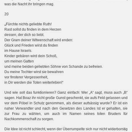
was die Nacht ihr bringen mag.
20
„
Fürchte nichts geliebte Ruth!
Rast sollst du finden in dem Herzen
dessen, der dich so liebt.
Der Gram deiner Witwenschaft wird enden:
Glück und Frieden wirst du finden
im Hause Israels.
Kinder gebären wird dein Schoß,
um meinen Gatten
und meine beiden geliebten Söhne von Schande zu befreien.
Du meine Tochter wirst sie bewahren
vor finsterer Vergessenheit,
in Dir werden die Toten weiterleben!“
Und wie soll das funktionieren? Ganz einfach: Wer „A“ sagt, muss auch „B“
sagen. Hat Boaz ihr nicht große Gunst geschenkt, sie aufs Feld gelassen und
vor dem Pöbel in Schutz genommen, als dieser aufsässig wurde? Er ist ein
naher Verwandter und nach den Gesetzen des Landes ist er gehalten, sie
zur Frau zu wählen, um auch im Namen seines toten Bruders für
Nachkommenschaft zu sorgen.
Die Idee ist nicht schlecht, wenn der Überrumpelte sich nur nicht widerborstig