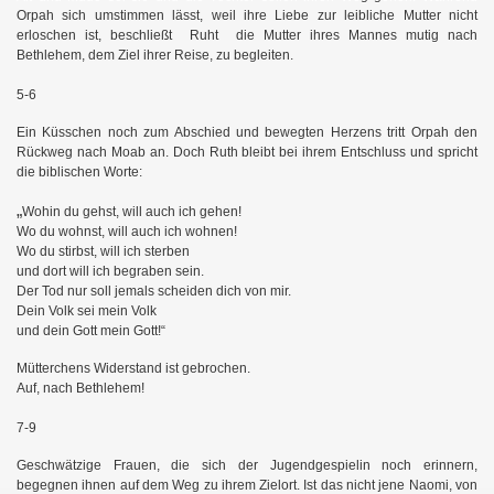
Orpah sich umstimmen lässt, weil ihre Liebe zur leibliche Mutter nicht
erloschen ist, beschließt Ruht die Mutter ihres Mannes mutig nach
Bethlehem, dem Ziel ihrer Reise, zu begleiten.
5-6
Ein Küsschen noch zum Abschied und bewegten Herzens tritt Orpah den
Rückweg nach Moab an. Doch Ruth bleibt bei ihrem Entschluss und spricht
die biblischen Worte:
„
Wohin du gehst, will auch ich gehen!
Wo du wohnst, will auch ich wohnen!
Wo du stirbst, will ich sterben
und dort will ich begraben sein.
Der Tod nur soll jemals scheiden dich von mir.
Dein Volk sei mein Volk
und dein Gott mein Gott!“
Mütterchens Widerstand ist gebrochen.
Auf, nach Bethlehem!
7-9
Geschwätzige Frauen, die sich der Jugendgespielin noch erinnern,
begegnen ihnen auf dem Weg zu ihrem Zielort. Ist das nicht jene Naomi, von