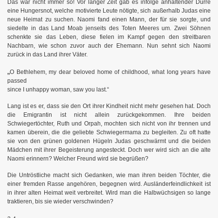
Das war nicht immer so! Vor langer Zeit gab es infolge anhaltender Dürre
eine Hungersnot, welche motivierte Leute nötigte, sich außerhalb Judas eine
neue Heimat zu suchen. Naomi fand einen Mann, der für sie sorgte, und
siedelte in das Land Moab jenseits des Toten Meeres um. Zwei Söhnen
schenkte sie das Leben, diese fielen im Kampf gegen den streitbaren
Nachbarn, wie schon zuvor auch der Ehemann. Nun sehnt sich Naomi
zurück in das Land ihrer Väter.
„
O Bethlehem, my dear beloved home of childhood,
what long years have
passed
since I unhappy woman, saw you last.“
Lang ist es er, dass sie den Ort ihrer Kindheit nicht mehr gesehen hat. Doch
die Emigrantin ist nicht allein zurückgekommen. Ihre beiden
Schwiegertöchter, Ruth und Orpah, mochten sich nicht von ihr trennen und
kamen überein, die die geliebte Schwiegermama zu begleiten. Zu oft hatte
sie von den grünen goldenen Hügeln Judas geschwärmt und die beiden
Mädchen mit ihrer Begeisterung angesteckt. Doch wer wird sich an die alte
Naomi erinnern? Welcher Freund wird sie begrüßen?
Die Untröstliche macht sich Gedanken, wie man ihren beiden Töchter, die
einer fremden Rasse angehören, begegnen wird. Ausländerfeindlichkeit ist
in ihrer alten Heimat weit verbreitet. Wird man die Halbwüchsigen so lange
traktieren, bis sie wieder verschwinden?