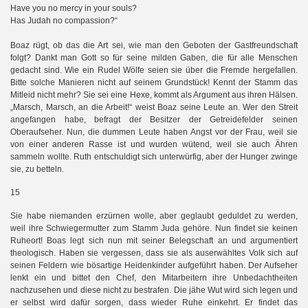
Have you no mercy in your souls?
Has Judah no compassion?“
Boaz rügt, ob das die Art sei, wie man den Geboten der Gastfreundschaft
folgt? Dankt man Gott so für seine milden Gaben, die für alle Menschen
gedacht sind. Wie ein Rudel Wölfe seien sie über die Fremde hergefallen.
Bitte solche Manieren nicht auf seinem Grundstück! Kennt der Stamm das
Mitleid nicht mehr? Sie sei eine Hexe, kommt als Argument aus ihren Hälsen.
„Marsch, Marsch, an die Arbeit!“ weist Boaz seine Leute an. Wer den Streit
angefangen habe, befragt der Besitzer der Getreidefelder seinen
Oberaufseher. Nun, die dummen Leute haben Angst vor der Frau, weil sie
von einer anderen Rasse ist und wurden wütend, weil sie auch Ähren
sammeln wollte. Ruth entschuldigt sich unterwürfig, aber der Hunger zwinge
sie, zu betteln.
15
Sie habe niemanden erzürnen wolle, aber geglaubt geduldet zu werden,
weil ihre Schwiegermutter zum Stamm Juda gehöre. Nun findet sie keinen
Ruheort! Boas legt sich nun mit seiner Belegschaft an und argumentiert
theologisch. Haben sie vergessen, dass sie als auserwähltes Volk sich auf
seinen Feldern wie bösartige Heidenkinder aufgeführt haben. Der Aufseher
lenkt ein und bittet den Chef, den Mitarbeitern ihre Unbedachtheiten
nachzusehen und diese nicht zu bestrafen. Die jähe Wut wird sich legen und
er selbst wird dafür sorgen, dass wieder Ruhe einkehrt. Er findet das