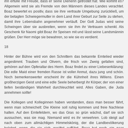
ihn erfülle mit Freude, dass er seine Dienerin getröstet hat. Wie kommt es?
Allgemein wird sie als Fremde von den Männern dieses Landes verachtet.
Boaz bewertet es positiv, dass sie ihre vertraute Umgebung zurückließ, um
der betagten Schwiegermutter in dem Land ihrer Geburt zur Seite zu stehen,
damit ihre Lebensbahn angenehmer verläuft. Der Gott Judas wird seine
Schwingen über sie ausbreiten, wenn sie ihm ihr Vertrauen schenkt. Als
Geschenk für Naomi gibt Boaz ihr Speisen mit und lässt seine Landsmännin
grüßen. Der Herr möge sie bewahren, so wie sie es verdient.
18
Hinter der Bühne wird von den Schnittern das bekannte Erntelied wieder
angestimmt. Trauben und Olivern, die frisch von Zweig gefallen sind,
gehören auf den Opferaltar des Herrn. Boaz findet zu einer Liebeserklärung:
Die edle Maid einer fremden Rasse ist voller Anmut, dazu jung und schön.
Noch bemerkenswerter erscheint ihr die Kühnheit ihres Willens. Einen
großherzigen Geist und eine edle Seele beherbergt ihr Körper, der von einer
tiefen beständigen Wahrheit durchleuchtet wird. Alles Gaben, die Juda
annehmen sollte!
Die Kollegen und Kolleginnen haben verstanden, dass man besser fährt,
wenn man schmeichelt: Die Kleine soll ruhig kommen und freie Nachlese
halten. Auf den Erntefeldern, wo das Gras so grün wächst, darf sie sich
aussuchen, was sie mag. Niemand wird es ihr verwehren. Lob steigt auf
nach oben zum allmächtigen Himmelskönig, der die Landbevölkerung