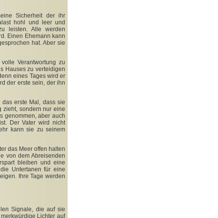
.
eine Sicherheit der ihr
last hohl und leer und
u leisten. Alle werden
wird. Einen Ehemann kann
gesprochen hat. Aber sie
 volle Verantwortung zu
es Hauses zu verteidigen
denn eines Tages wird er
d der erste sein, der ihn
 das erste Mal, dass sie
g zieht, sondern nur eine
tnis genommen, aber auch
t. Der Vater wird nicht
mehr kann sie zu seinem
er das Meer offen halten
sie von dem Abreisenden
rspart bleiben und eine
die Untertanen für eine
teigen. Ihre Tage werden
len Signale, die auf sie
 merkwürdige Lichter auf