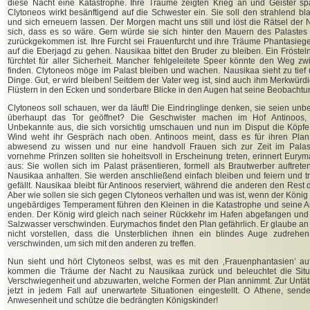
diese Nacht eine Katastrophe. Ihre Träume zeigten Krieg an und Geister spaz
Clytoneos wirkt besänftigend auf die Schwester ein. Sie soll den strahlend 
und sich erneuern lassen. Der Morgen macht uns still und löst die Rätsel der
sich, dass es so wäre. Gern würde sie sich hinter den Mauern des Palastes 
zurückgekommen ist. Ihre Furcht sei Frauenfurcht und ihre Träume Phantasiegebi
auf die Eberjagd zu gehen. Nausikaa bittet den Bruder zu bleiben. Ein Frösteln 
fürchtet für aller Sicherheit. Mancher fehlgeleitete Speer könnte den Weg z
finden. Clytoneos möge im Palast bleiben und wachen. Nausikaa sieht zu tief 
Dinge. Gut, er wird bleiben! Seitdem der Vater weg ist, sind auch ihm Merkwürd
Flüstern in den Ecken und sonderbare Blicke in den Augen hat seine Beobachtung
Clytoneos soll schauen, wer da läuft! Die Eindringlinge denken, sie seien unb
überhaupt das Tor geöffnet? Die Geschwister machen im Hof Antinoos
Unbekannte aus, die sich vorsichtig umschauen und nun im Disput die Köp
Wind weht ihr Gespräch nach oben. Antinoos meint, dass es für ihren Plan
abwesend zu wissen und nur eine handvoll Frauen sich zur Zeit im Palast
vornehme Prinzen sollten sie hoheitsvoll in Erscheinung treten, erinnert Eurym
aus: Sie wollen sich im Palast präsentieren, formell als Brautwerber auftre
Nausikaa anhalten. Sie werden anschließend einfach bleiben und feiern und t
gefällt. Nausikaa bleibt für Antinoos reserviert, während die anderen den Rest 
Aber wie sollen sie sich gegen Clytoneos verhalten und was ist, wenn der Köni
ungebärdiges Temperament führen den Kleinen in die Katastrophe und seine A
enden. Der König wird gleich nach seiner Rückkehr im Hafen abgefangen und a
Salzwasser verschwinden. Eurymachos findet den Plan gefährlich. Er glaube an 
nicht vorstellen, dass die Unsterblichen ihnen ein blindes Auge zudrehe
verschwinden, um sich mit den anderen zu treffen.
Nun sieht und hört Clytoneos selbst, was es mit den ‚Frauenphantasien’ auf 
kommen die Träume der Nacht zu Nausikaa zurück und beleuchtet die Situa
Verschwiegenheit und abzuwarten, welche Formen der Plan annimmt. Zur Untäti
jetzt in jedem Fall auf unerwartete Situationen eingestellt. O Athene, send
Anwesenheit und schütze die bedrängten Königskinder!