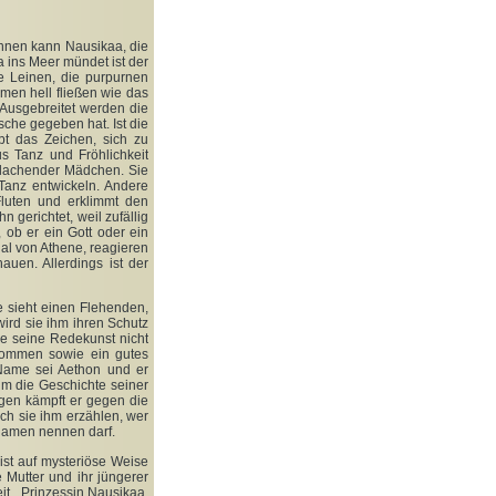
innen kann Nausikaa, die
a ins Meer mündet ist der
 Leinen, die purpurnen
men hell fließen wie das
. Ausgebreitet werden die
che gegeben hat. Ist die
bt das Zeichen, sich zu
s Tanz und Fröhlichkeit
 lachender Mädchen. Sie
 Tanz entwickeln. Andere
Fluten und erklimmt den
 gerichtet, weil zufällig
, ob er ein Gott oder ein
nal von Athene, reagieren
uen. Allerdings ist der
e sieht einen Flehenden,
wird sie ihm ihren Schutz
See seine Redekunst nicht
ekommen sowie ein gutes
Name sei Aethon und er
hm die Geschichte seiner
agen kämpft er gegen die
ch sie ihm erzählen, wer
 Namen nennen darf.
ist auf mysteriöse Weise
 Mutter und ihr jüngerer
it. „Prinzessin Nausikaa,