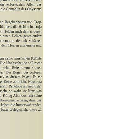
in verbietet dem Alten, das
, die Gemahlin des Odysseus
hen Begebenheiten von Troja
lt, dass die Helden in Troja
inen Helden nach dem anderen
n einen Felsen geschleudert
gamemnon, der mit Schätzen
f den Meeren umherirrte und
eten seine musischen Künste
 Die Hochstehende soll nicht
en keine Befehle von Frauen
lbar. Der Bogen des tapferen
ck in diesem Palast. Es ist
er Reise aufbricht. Nausikaa
assen. Penelope ist nicht der
seln, so wahr sie Nausikaa
tzt. König Alkinoos
ruft seine
selbewohner wissen, dass das
nte haben die Immerwährenden
 beste Gelegenheit, diese zu