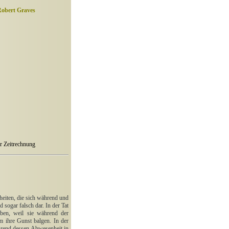
Robert Graves
er Zeitrechnung
heiten, die sich während und
 sogar falsch dar. In der Tat
eben, weil sie während der
m ihre Gunst balgen. In der
hrend dessen Abwesenheit in