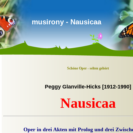
musirony - Nausicaa
Schöne Oper - selten gehört
Peggy Glanville-Hicks [1912-1990]
Nausicaa
Oper in drei Akten mit Prolog und drei Zwisch