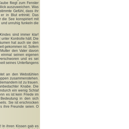
aube fliegt zum Fenster
 Blick auszuweichen. Was
timmte Gefühl, dass ihr
r in Blut ertrinkt. Das
die See konspiriert mit
 und unruhig funkeln die
Kindes sind immer klar!
unter Kontrolle hält. Die
Träumen hat auch sie den
eit gekommen ist. Sofern
Mutter den Vater davon
n einmal seinen eigenen
 verschworen und es sei
gkeit seines Unterfangens
htet an den Webstühlen
Gruppen zusammenstehen.
Niemandem ist zu trauen.
 unbedachter Knabe. Die
endurch ein wenig Schlaf
nn es ist kein Friede im
e Bedeutung in den sich
ls. Sie ist erschrocken
s ihre Freunde seien. O
! In ihren Kissen gab es