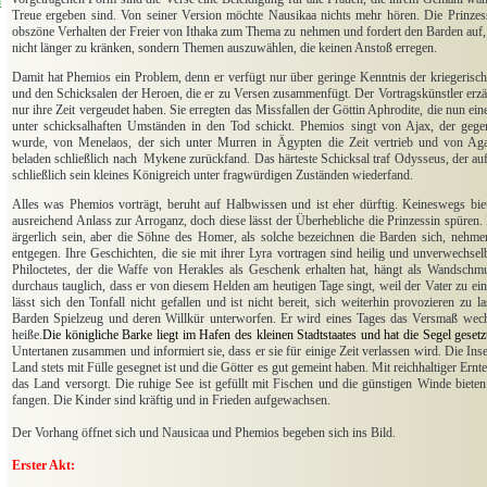
l
Treue ergeben sind. Von seiner Version möchte Nausikaa nichts mehr hören. Die Prinzess
obszöne Verhalten der Freier von Ithaka zum Thema zu nehmen und fordert den Barden auf
nicht länger zu kränken, sondern Themen auszuwählen, die keinen Anstoß erregen.
Damit hat Phemios ein Problem, denn er verfügt nur über geringe Kenntnis der kriegerisc
und den Schicksalen der Heroen, die er zu Versen zusammenfügt. Der Vortragskünstler erzäh
nur ihre Zeit vergeudet haben. Sie erregten das Missfallen der Göttin Aphrodite, die nun e
unter schicksalhaften Umständen in den Tod schickt. Phemios singt von Ajax, der gege
wurde, von Menelaos, der sich unter Murren in Ägypten die Zeit vertrieb und von A
beladen schließlich nach
Mykene zurückfand. Das härteste Schicksal traf Odysseus, der au
schließlich sein kleines Königreich unter fragwürdigen Zuständen wiederfand.
Alles was Phemios vorträgt, beruht auf Halbwissen und ist eher dürftig. Keineswegs bi
ausreichend Anlass zur Arroganz, doch diese lässt der Überhebliche die Prinzessin spüren.
ärgerlich sein, aber die Söhne des Homer, als solche bezeichnen die Barden sich, nehm
entgegen. Ihre Geschichten, die sie mit ihrer Lyra vortragen sind heilig und unverwechse
Philoctetes, der die Waffe von Herakles als Geschenk erhalten hat, hängt als Wandschmu
durchaus tauglich, dass er von diesem Helden am heutigen Tage singt, weil der Vater zu ein
lässt sich den Tonfall nicht gefallen und ist nicht bereit, sich weiterhin provozieren zu l
Barden Spielzeug und deren Willkür unterworfen. Er wird eines Tages das Versmaß wech
heiße.
Die königliche Barke liegt im Hafen des kleinen Stadtstaates und hat die Segel gese
Untertanen zusammen und informiert sie, dass er sie für einige Zeit verlassen wird. Die In
Land stets mit Fülle gesegnet ist und die Götter es gut gemeint haben. Mit reichhaltiger Er
das Land versorgt. Die ruhige See ist gefüllt mit Fischen und die günstigen Winde bieten
fangen. Die Kinder sind kräftig und in Frieden aufgewachsen.
Der Vorhang öffnet sich und Nausicaa und Phemios begeben sich ins Bild.
Erster Akt: