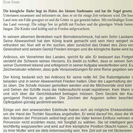
Erste Szene
Die königliche Barke liegt im Hafen des kleinen Stadtstaates und hat die Segel geset
Untertanen zusammen und informiert sie, dass er sie für einige Zeit verlassen wird. Die In
Land stets mit Fülle gesegnet ist und die Götter es gut gemeint haben. Mit reichhaltiger Er
das Land versorgt. Die ruhige See ist gefüllt mit Fischen und die günstigen Winde bieten
fangen. Die Kinder sind kräftig und in Frieden aufgewachsen.
In seinem albernen Bestreben nach Bernsteinschmuck, hat sein Sohn Laodamo
Seine Abwesenheit hat den König krank gemacht und sein Herz weigert si
ertrunken sei. Nun will er ihn suchen, aber zunächst das Orakel des Zeus vo
Gewissheit wird seinem Gemüt Frieden bringen und die königliche Barke wird ba
Antinoos, ein Vornehmer des Landes, spricht für alle. Er bedauert das Fortg
versteht die Schwere seines Herzens. Es bleibt zu hoffen, dass er seinen S
seiner Dummheit lebend und erfolgreich in seiner Aufgabe wiederfinden wird. 
Zeichendeuter erfahren, dass gute Voraussetzungen für eine Reise gegeben sei
Der König bedankt sich bei Antinoos für seine nette Art. Die Ratsmitglieder s
belasten und in seiner Abwesenheit Frieden halten. Über die Lagerhaltung der
zu üben. Die Schafe müssen gemolken werden und die Milchvorräte sind küh
und Gehen der Schiffe muss die Hafenaufsicht exakt registrieren. Kein Mann s
und sich über die Gerichtsbarkeit beklagen müssen. Dem Gezänk der Kaufl
genügend Freiraum zu geben. Die Zeichen der Auguren sollen beachtet
Opfergaben günstig gestimmt werden.
Einige von den anwesenden Edelleute haben sich als mögliche Ehekandidaten
um die Hand der Tochter Nausikaa angehalten. Er weist darauf hin, dass die 
den Händen der Prinzessin selbst liegt und der Vater keinen Einfluss nehmen wi
Prinzessin nicht erzählen muss, mit Sorgfalt zu wählen. Sie ist intelligent ge
leichtfertig wegzuwerfen und wird auf ihre königliche Position Obacht haben. 
zu ihrer Mutter wird sie stets liebenswürdig sein. Ihre Zeit soll sie mit Sticker