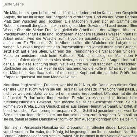
Dritte Szene
Die Mädchen singen bei der Arbeit fröhliche Lieder und im Kreise ihrer Gespiel
Ängste, die auf ihr lasten, vorübergehend verdrängen. Dort wo der Strom Peribo
Platz zum Waschen und Trocknen. Die Mädchen feuern sich an: Sammelt die
Roben, sammelt die glatten Laken und gestickten Gewänder! Lasst unsere Stim
Wasser über die Steine. Freudvoll gleitet die Arbeit unter den willigen Händen
Prachtgewänder für Feste und Hochzeiten, nachdem sauberes Wasser ihnen Fris
Arbeit getan, wird die Wäsche zum Trocknen ausgebreitet und Nausikaa gi
amüsieren. Zu Ehren der Göttin Athene sollen die Mädchen ein Labyrinth au
weben. Nausikaa beginnt mit den Tanzschritten und wirbelt durch eine Gruppe
setzt sich auf einen Stein, während die Freundinnen die Variationen für den
Mädchen amüsieren sich beim Ballspiel. Plötzlich entsteigt ein Mann den 
Felsen, auf dem die Mädchen sich niedergelassen haben. Aller Augen sind auf ihn
der Ball in diese Richtung fliegt. Nausikaa tritt vor und fragt den Überraschten
Sterblicher sei, den das Meer ihr überraschend vor die Füße wirft? Es ist ein Sig
die Mädchen, Nausikaa soll auf den edlen Kopf und die stattliche Größe scha
Körper zerquetscht und vom Meer verwüstet.
Nausikaa fragt schlicht „Fremder, wer bist du?“ Nun, die Dame von dieser Küst
der ihre Gunst sucht. Wenn sie ein Herz hat, welches zu ihrer Schönheit passt, 
nicht verweigern. Dafür versichert er ihr seine Ergebenheit. Offenbar hat die 
befeuchtet. Er darf unter ihnen weilen! Er wird zu essen und zu trinken b
Kleidungsstück als Gewand. Nun möchte sie seine Geschichte hören. Sein 
komme von Kreta. Durch Unglück ist er aus seiner Heimat verbannt. Er bittet, i
beschwerlichen Wanderung zu ersparen. Sein Schiff ist gesunken, seit zwei T
See und nun findet sie ihn hier, um ihm sein Leben zurückzugeben. Nun soll au
sie ist, damit er seine Dankbarkeit förmlich zum Ausdruck bringen und sie beim
Nun, sie ist Prinzessin Nausikaa von Drepanum. Ihr ältester Bruder Laodamos 
verschwunden. Ihr Vater, der König, ist losgesegelt um ihn zu suchen. Nur ihre
Bruder Clytoneos befinden sich im Palast. Sie bestimmt in des Vaters Abwesenhe