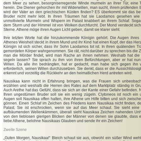
dem Meer zu sehen, besorgniserregende Winde murmeln an ihrer Tür, eine T
herein. Die Diener gehorchen ihr mit Widerwillen, man sucht, ihrem prüfenden
wird der Vater an den griechischen Küsten finden? ES überkommt sie das bes
Bruder nicht mehr lebt. In ihren Träumen hat sie Laodamos gesehen wie e
unmotivierte Murmeln und Wispern im Palast knabbert an ihrem Schlaf. Sogar 
dem Sturm und der Himmel ist von Wolken durchfurcht. Der Mond versteckt sich
Sterne. Athene möge ihren Augen Licht geben, damit sie klarer sieht.
Ihre letzten Worte hat die hinzukommende Königin gehört. Die Augen ihres 
Athenes Weisheit steckt in ihrem Mund und ihr Kind hat einen Kopf, der das Herz 
Königin ist sich sicher, dass ihr Sohn Laodamos tot ist. In ihren quälenden 
gemordeten Körper wahrgenommen. Sie rät, nicht darüber zu sprechen bis die Z
man die Mörder findet, wird man Rache an ihnen nehmen. Weshalb hat die 
segeln lassen? Sie sprach zu ihm von ihren Befürchtungen, aber er hat nu
Willen. Da alle ihn bedrängten, hat er gedacht, man habe sich gegen ihn
erforderlich, seinen Willen durchzusetzen. Sie denkt, dass er die Aussichtslosi
erkennt und vorzeitig die Rückkehr an den heimatlichen Herd antreten wird.
Nausikaa kann nicht in Erfahrung bringen, was die Frauen sich unbeobac
erzählen und weshalb die Herren des Rates auf dem Marktplatz ständig in 
Auch Arethe hat das Gefühl, dass sie sich an der Kante einer Gefahr befinden. 
Ihren ungestümen Bruder soll sie ein wenig zügeln. Clytoneos ist noch ein
Augen soll Nausikaa offen halten, ihre Athene um Hilfe bitten und sich zwisch
gönnen. Einen Schlaf im Zeichen des Friedens kann Nausikaa nicht finden, de
Palast. Sie ist erschrocken, wenn sie auf das Meer schaut. Sie sieht ein
aufbäumenden Wellenkämmen, überall sieht Nausikaa Zeichen nahenden Unhei
von den lieblosen gierigen Blicken der Männer von denen sie glaubte, dass e
liebe Athene, belohne Nausikaas Glauben und sende ihr ein Zeichen!
Zweite Szene
„Guten Morgen, Nausikaa!“ Bleich schaut sie aus, obwohl ein süßer Wind weht