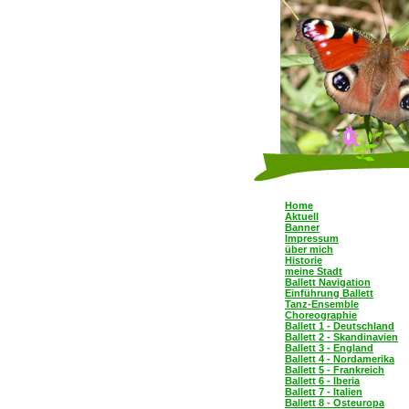
Home
Aktuell
Banner
Impressum
über mich
Historie
meine Stadt
Ballett Navigation
Einführung Ballett
Tanz-Ensemble
Choreographie
Ballett 1 - Deutschland
Ballett 2 - Skandinavien
Ballett 3 - England
Ballett 4 - Nordamerika
Ballett 5 - Frankreich
Ballett 6 - Iberia
Ballett 7 - Italien
Ballett 8 - Osteuropa