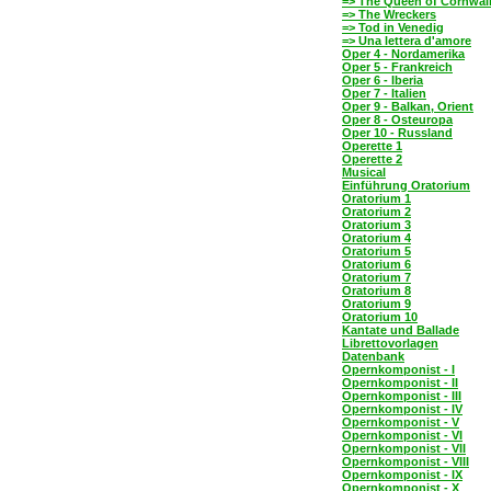
=> The Queen of Cornwal
=> The Wreckers
=> Tod in Venedig
=> Una lettera d'amore
Oper 4 - Nordamerika
Oper 5 - Frankreich
Oper 6 - Iberia
Oper 7 - Italien
Oper 9 - Balkan, Orient
Oper 8 - Osteuropa
Oper 10 - Russland
Operette 1
Operette 2
Musical
Einführung Oratorium
Oratorium 1
Oratorium 2
Oratorium 3
Oratorium 4
Oratorium 5
Oratorium 6
Oratorium 7
Oratorium 8
Oratorium 9
Oratorium 10
Kantate und Ballade
Librettovorlagen
Datenbank
Opernkomponist - I
Opernkomponist - II
Opernkomponist - III
Opernkomponist - IV
Opernkomponist - V
Opernkomponist - VI
Opernkomponist - VII
Opernkomponist - VIII
Opernkomponist - IX
Opernkomponist - X