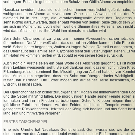
verbringen. Er hat sie gebeten, ihn dem Schutz ihrer Göttin Athene zu empfehlen
Nausikaa erwidert, dass sie sich schon immer verpflichtet gefühlt habe, s
wohlgesonnenen Athene anzuvertrauen. Ohne seine Anwesenheit ist der Pa
niemand ist in der Lage, die verantwortungsvolle Arbeit des Regierens z
sehnsüchtig darauf warten, dass er bald wieder von seiner Reise zurück sein 
sie sich im Moment nicht vorstellen, weil die Stimme ihres Herzens noch nicht 
wird darauf achten, dass ihre Wahl ihm niemals missfallen wird.
Sein Sohn Clytoneos ist zu jung, um in seiner Abwesenheit schon jetzt die
übernehmen. Der Vater weiß aber, dass er auf ihn zählen kann und die Ehre d
weiß. Schon hat er begonnen, Waffen zu tragen. Weisen Rat soll er annehmen, 
das Oberhaupt der Familie sein. Clytoneos sieht den Vater ungern ziehen. Er wir
am Hafen willkommen heißen wird, sobald er von seiner Reise zurück ist.
Auch Königin Arethe seien ein paar Worte des Abschieds gegönnt. Es ist nicht
ihren Liebling wegsegeln sieht. Sie soll dankbar sein, dass er nicht in den Krie
Erkundungsreise unternimmt. Ihre Missbilligung zur Abfahrt habe er zur Kenn
eine Mutter muss begreifen, dass ein Sohn von übergeordneter Wichtigkeit is
rasten, ihn zu finden. Die Götter mögen ihn auf seiner Reise beschützen, 
Entschluss nicht sagen.
Der Opernchor hat sich bisher zurückgehalten: Mögen die immerwährenden Gött
und die Segel mit Wind füllen. Die mordlustigen Hände seiner Feinde sollen 
fernhalten und ihn in Frieden zurückbringen. Schroffe Klippen mögen ihm e
glückliche Fahrt ihn erfreuen. Auf den Feldern und in den Tempeln werden 
gesegnete Rückkehr beten. Jetzt soll der König sich beeilen und das Schiff bes
lang sein und mit Warten vergehen.
ERSTES ZWISCHENSPIEL
Eine tiefe Unruhe hat Nausikaas Gemüt erfasst. Gern wüsste sie, wie die vie
eindringen, von den Auguren gedeutet werden. In einiger Entfernung glaubt sie