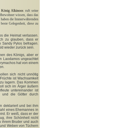
zt. König Alkinoos
ruft seine
selbewohner wissen, dass das
nte haben die Immerwährenden
 beste Gelegenheit, diese zu
s die Heimat verlassen.
ch zu glauben, dass er
n Sandy Pylos befragen.
ld wieder zurück sein.
ehen des Königs, aber er
ohn Laodamos ungeachtet
Eurymachos hat von einem
en.
ollen sich nicht unnötig
 Früchte ist Wachsamkeit
l zu lagern. Das Kommen
oll sich im Ärger äußern
eute untereinander ist
 und die Götter durch
 deklariert und bei ihm
Wahl eines Ehemannes in
rd. Er weiß, dass er der
nug, ihre Schönheit nicht
Zu ihrem Bruder und auch
eien und Weben von Tüchern