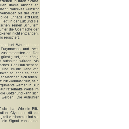
ierten in ihren Schlaf.
blauen Himmel anschauen
 Nacht! Nausikaa wünscht
verbergen bis der Vater
lde. Er hätte jetzt Lust,
liegt in der Luft und sie
wischen seinen Schultern
unter die Oberfläche der
igkeiten nicht entgangen.
 registriert.
eobachtet. Wer hat ihnen
, Eurymachos und zwei
fe zusammenstecken. Der
 günstig sei, den König
 aufhalten würden. Als
achos. Der Plan sieht so
ten und um die Hand von
rinken so lange es ihnen
der Mädchen sich teilen.
g zurückkommt? Nun, sein
rgumente werden in Blut
uf rätselhafte Weise im
die Götter und kann sich
n werden. Die Aufrührer
sich hat. Wie ein Blitz
tion. Clytoneos rät zur
gkeit verdammt, sind sie
e ein Signal von deiner