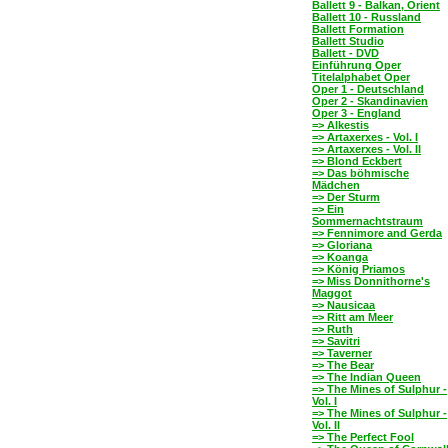
Ballett 9 - Balkan, Orient
Ballett 10 - Russland
Ballett Formation
Ballett Studio
Ballett - DVD
Einführung Oper
Titelalphabet Oper
Oper 1 - Deutschland
Oper 2 - Skandinavien
Oper 3 - England
=> Alkestis
=> Artaxerxes - Vol. I
=> Artaxerxes - Vol. II
=> Blond Eckbert
=> Das böhmische
Mädchen
=> Der Sturm
=> Ein
Sommernachtstraum
=> Fennimore and Gerda
=> Gloriana
=> Koanga
=> König Priamos
=> Miss Donnithorne's
Maggot
=> Nausicaa
=> Ritt am Meer
=> Ruth
=> Savitri
=> Taverner
=> The Bear
=> The Indian Queen
=> The Mines of Sulphur -
Vol. I
=> The Mines of Sulphur -
Vol. II
=> The Perfect Fool